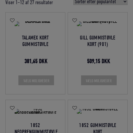
Sorteret
Viser 1–12 af 27 resultater
efter
gennemsnitlig
bedømmelse
TALAMEX KORT
GILL GUMMISTØVLE
GUMMISTØVLE
KORT (901)
Den
Den
Den
Den
381,65
DKK
509,15
DKK
oprindelige
aktuelle
oprindelige
aktuelle
pris
pris
pris
pris
VÆLG MULIGHEDER
VÆLG MULIGHEDER
var:
er:
var:
er:
449,00 DKK.
381,65 DKK.
599,00 DKK.
509,15 DKK
1852
1852 GUMMISTØVLE
NEOPRENGUMMISTØVLE
KORT