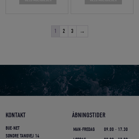
var:
er:
var:
er:
900,00 DKK.
810,00 DKK.
499,00 DKK.
449,10 DKK
1
2
3
→
KONTAKT
ÅBNINGSTIDER
BUE-NET
MAN-FREDAG
09.00 - 17.30
SØNDRE TANGVEJ 14