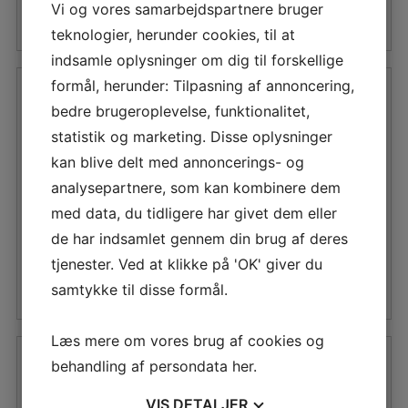
pris
pris
Vi og vores samarbejdspartnere bruger
var:
er:
VÆLG MULIGHEDER
var:
er:
teknologier, herunder cookies, til at
1.275,00 DKK.
1.083,75 DKK.
1.275,00 DKK.
1.083,75 D
indsamle oplysninger om dig til forskellige
formål, herunder: Tilpasning af annoncering,
bedre brugeroplevelse, funktionalitet,
statistik og marketing. Disse oplysninger
VIKING
VIKING JAGTSTØVLE
kan blive delt med annoncerings- og
FORRESTERSTØVLE
M/SNØRE
M/FOR
analysepartnere, som kan kombinere dem
med data, du tidligere har givet dem eller
Den
Den
250,00
DKK
243,75
DKK
de har indsamlet gennem din brug af deres
oprindelige
aktuelle
tjenester. Ved at klikke på 'OK' giver du
pris
pris
VÆLG MULIGHEDER
VÆLG MULIGHEDER
samtykke til disse formål.
var:
er:
325,00 DKK.
243,75 DKK
Læs mere om vores brug af cookies og
behandling af persondata
her
.
VIS
DETALJER