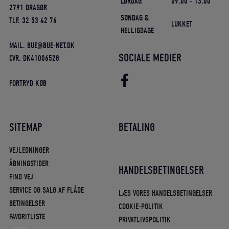
LØRDAG
09.00 - 13.00
2791 DRAGØR
SØNDAG &
TLF. 32 53 42 76
LUKKET
HELLIGDAGE
MAIL. BUE@BUE-NET.DK
SOCIALE MEDIER
CVR. DK41006528
FORTRYD KØB
SITEMAP
BETALING
VEJLEDNINGER
ÅBNINGSTIDER
HANDELSBETINGELSER
FIND VEJ
SERVICE OG SALG AF FLÅDE
LÆS VORES HANDELSBETINGELSER
BETINGELSER
COOKIE-POLITIK
FAVORITLISTE
PRIVATLIVSPOLITIK