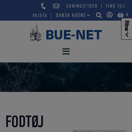
Hop
|
ÅBNINGSTIDER
FIND VEJ
til
0
VALUTA
indholdet
Filtrer
FODTØJ