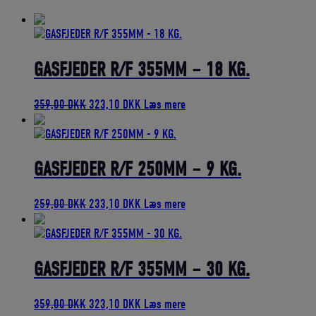
bedømmelse
GASFJEDER R/F 355MM – 18 KG.
Den
Den
359,00
DKK
323,10
DKK
Læs mere
oprindelige
aktuelle
pris
pris
var:
er:
359,00 DKK.
323,10 DKK.
GASFJEDER R/F 250MM – 9 KG.
Den
Den
259,00
DKK
233,10
DKK
Læs mere
oprindelige
aktuelle
pris
pris
var:
er:
259,00 DKK.
233,10 DKK.
GASFJEDER R/F 355MM – 30 KG.
Den
Den
359,00
DKK
323,10
DKK
Læs mere