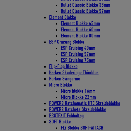
Bullet Classic Blokke 38mm
Bullet Classic Blokke 57mm
Element Blokke
Element Blokke 45mm
Element Blokke 60mm
Element Blokke 80mm
ESP Cruising Blokke
ESP Cruising 40mm
ESP Cruising 57mm
ESP Cruising 75mm
Flip-Flop Blokke
Harken Skøderinge Thimbles
Harken Svingarme
Micro Blokke
Micro blokke 16mm
Micro Blokke 22mm
POWER3 Ratchamatic HTE Skraldeblokke
POWER3 Ratchets Skraldeblokke
PROTEXIT Faldudtag
SOFT Blokke
FLY Blokke SOFT-ATTACH