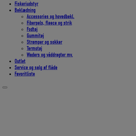
Fiskeriudstyr
Beklædning
Accessories og hovedbekl.
Fiberpels, fleece og strik
Fodtøj
Gummitøj
Strømper og sokker
Termotøj
Waders og våddragter mv.
Outlet
Service og salg af flåde
Favoritliste