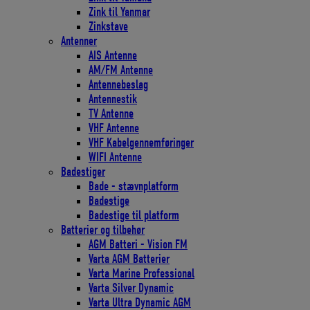
Zink til Yanmar
Zinkstave
Antenner
AIS Antenne
AM/FM Antenne
Antennebeslag
Antennestik
TV Antenne
VHF Antenne
VHF Kabelgennemføringer
WIFI Antenne
Badestiger
Bade - stævnplatform
Badestige
Badestige til platform
Batterier og tilbehør
AGM Batteri - Vision FM
Varta AGM Batterier
Varta Marine Professional
Varta Silver Dynamic
Varta Ultra Dynamic AGM