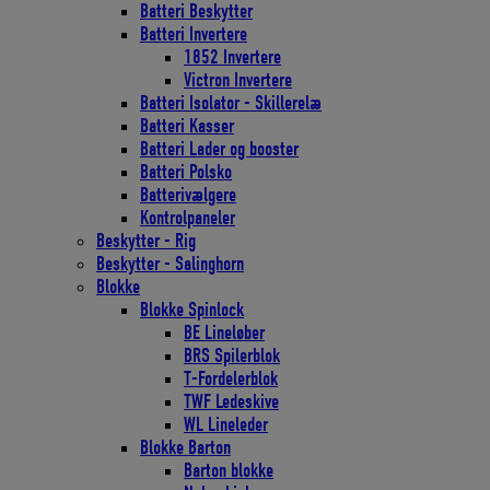
Batteri Beskytter
Batteri Invertere
1852 Invertere
Victron Invertere
Batteri Isolator - Skillerelæ
Batteri Kasser
Batteri Lader og booster
Batteri Polsko
Batterivælgere
Kontrolpaneler
Beskytter - Rig
Beskytter - Salinghorn
Blokke
Blokke Spinlock
BE Lineløber
BRS Spilerblok
T-Fordelerblok
TWF Ledeskive
WL Lineleder
Blokke Barton
Barton blokke