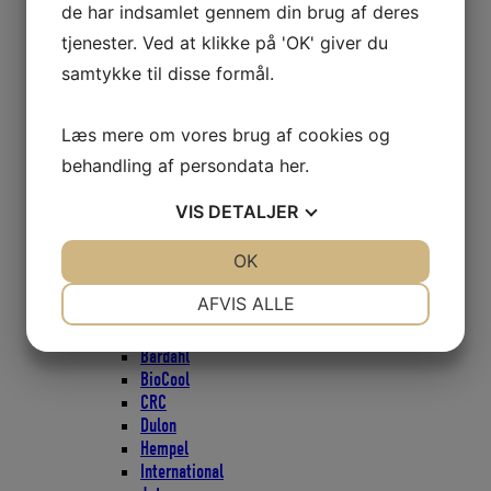
Bøjler og kroge
de har indsamlet gennem din brug af deres
Bøjle
tjenester. Ved at klikke på 'OK' giver du
Krog
samtykke til disse formål.
Monteringsplade med øje
Pad eyes
Brændstofdunke
Læs mere om vores brug af cookies og
Brændstoftanke
behandling af persondata
her
.
Brændstoftanke -Sensorer
Bundprop - Lænseprop
VIS
DETALJER
Bøger
Bådbørste
JA
NEJ
OK
JA
NEJ
Bådpleje
1852
NØDVENDIGE
PRÆFERENCER
AFVIS ALLE
3M produkter
Autosol
JA
NEJ
JA
NEJ
Bardahl
MARKETING
STATISTIK
BioCool
CRC
Dulon
Hempel
International