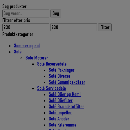
oprindelige
aktuelle
Søg produkter
pris
pris
Søg
var:
er:
Søg
efter:
359,00 DKK.
323,10 DKK.
Filtrer efter pris
Mindste
Højeste
Filter
pris
pris
Produktkategorier
Sommer og sol
Solé
Solé Motorer
Solé Reservedele
Solé Pakninger
Solé Diverse
Solé Gummipakdåser
Solé Servicedele
Solé Olier og Kemi
Solé Oliefilter
Solé Brændstoffilter
Solé Impeller
Solé Anoder
Solé Kileremme