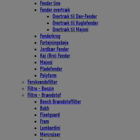
Fender line
Fender overtræk
Overtræk til Dan-Fender
Overtræk til Kuglefender
Overtræk til Majoni
Fenderkrog
Fortøjningsbøje
Jordbær Fender
Kaj (Bro) Fender
Majoni
Pladefender
Polyform
Ferskvandsfilter
Filtre - Benzin
Filtre - Brændstof
Bosch Brændstoffilter
Bukh
Fleetguard
Fram
Lombardini
Mercruiser