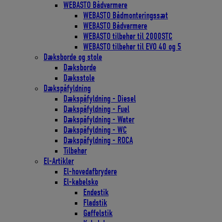
WEBASTO Bådvarmere
WEBASTO Bådmonteringssæt
WEBASTO Bådvarmere
WEBASTO tilbehør til 2000STC
WEBASTO tilbehør til EVO 40 og 5
Dæksborde og stole
Dæksborde
Dæksstole
Dækspåfyldning
Dækspåfyldning - Diesel
Dækspåfyldning - Fuel
Dækspåfyldning - Water
Dækspåfyldning - WC
Dækspåfyldning - ROCA
Tilbehør
El-Artikler
El-hovedafbrydere
El-kabelsko
Endestik
Fladstik
Gaffelstik