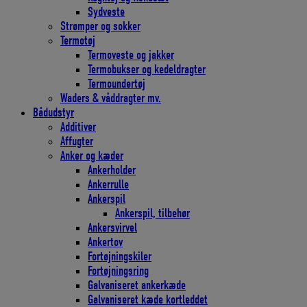
Sydveste
Strømper og sokker
Termotøj
Termoveste og jakker
Termobukser og kedeldragter
Termoundertøj
Waders & våddragter mv.
Bådudstyr
Additiver
Affugter
Anker og kæder
Ankerholder
Ankerrulle
Ankerspil
Ankerspil, tilbehør
Ankersvirvel
Ankertov
Fortøjningskiler
Fortøjningsring
Galvaniseret ankerkæde
Galvaniseret kæde kortleddet