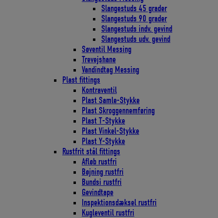
Slangestuds 45 grader
Slangestuds 90 grader
Slangestuds indv. gevind
Slangestuds udv. gevind
Søventil Messing
Trevejshane
Vandindtag Messing
Plast fittings
Kontraventil
Plast Samle-Stykke
Plast Skroggennemføring
Plast T-Stykke
Plast Vinkel-Stykke
Plast Y-Stykke
Rustfrit stål fittings
Afløb rustfri
Bøjning rustfri
Bundsi rustfri
Gevindtape
Inspektionsdæksel rustfri
Kugleventil rustfri