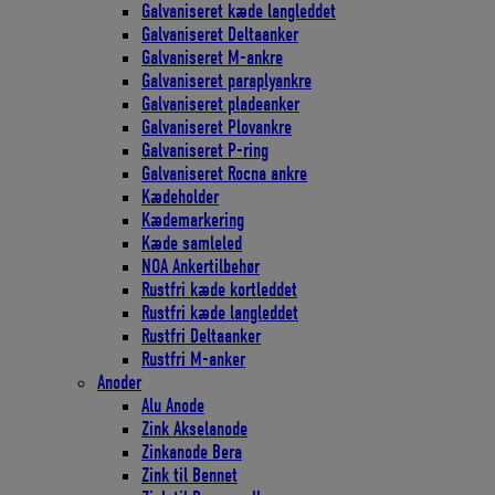
Galvaniseret kæde langleddet
Galvaniseret Deltaanker
Galvaniseret M-ankre
Galvaniseret paraplyankre
Galvaniseret pladeanker
Galvaniseret Plovankre
Galvaniseret P-ring
Galvaniseret Rocna ankre
Kædeholder
Kædemarkering
Kæde samleled
NOA Ankertilbehør
Rustfri kæde kortleddet
Rustfri kæde langleddet
Rustfri Deltaanker
Rustfri M-anker
Anoder
Alu Anode
Zink Akselanode
Zinkanode Bera
Zink til Bennet