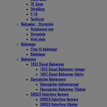
TK Spray
UltraGlozz
Y-10
Yachticon
Bådsæder - Styrestole
Stolekonsol mm
Styrestole
Vinyl pleje
Bådshager
Clips til bådshager
Bådshager
Bådvarmer
1852 Diesel Bådvarmer
1852 Diesel Bådvarmer slanger
1852 Diesel Bådvarmer Udstyr
Eberspächer Bådvarmere
Eberspächer bådvarmersæt
Eberspächer Bådvarmer Tilbehør
SIROCO Kalorifere Varmere
SIROCO Kalorifere Varmere
SIROCO Kalorifere tilbehør