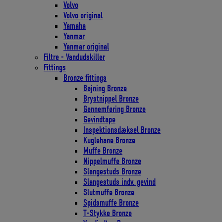
Volvo
Volvo original
Yamaha
Yanmar
Yanmar original
Filtre - Vandudskiller
Fittings
Bronze fittings
Bøjning Bronze
Brystnippel Bronze
Gennemføring Bronze
Gevindtape
Inspektionsdæksel Bronze
Kuglehane Bronze
Muffe Bronze
Nippelmuffe Bronze
Slangestuds Bronze
Slangestuds indv. gevind
Slutmuffe Bronze
Spidsmuffe Bronze
T-Stykke Bronze