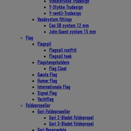
Vinkelstykke Trudesign
Y-Stykke Trudesign
Y-ventil-Trudesign
Vandsystem fittings
Can SB system 12 mm
John Guest system 15 mm
Flag
Flagspil
Flagspil rustfrit
Flagspil teak
Flagstangsholdere
Flag Cleat
Gæste Flag
Humør Flag
Internationale Flag
Signal Flag
Yachtflag
Foldepropeller
Gori Foldepropeller
Gori 2-Bladet Foldepropel
Gori 3-Bladet Foldepropel
Gori Reservedele