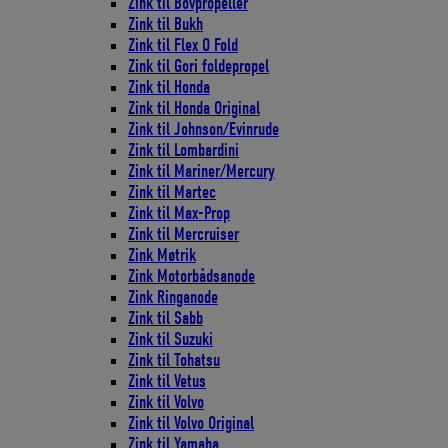
Zink til Bovpropeller
Zink til Bukh
Zink til Flex O Fold
Zink til Gori foldepropel
Zink til Honda
Zink til Honda Original
Zink til Johnson/Evinrude
Zink til Lombardini
Zink til Mariner/Mercury
Zink til Martec
Zink til Max-Prop
Zink til Mercruiser
Zink Møtrik
Zink Motorbådsanode
Zink Ringanode
Zink til Sabb
Zink til Suzuki
Zink til Tohatsu
Zink til Vetus
Zink til Volvo
Zink til Volvo Original
Zink til Yamaha