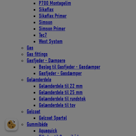
P700 Montagelim
Sikaflex
Sikaflex Primer
Simson
Simson Primer
Tec7
West System
Gas
Gas fittings
Gasfjeder - Dæmpere
Beslag til Gasfjeder - Gasdæmper
Gasfjeder - Gasdæmper
Gelænderdele
Gelænderdele til 22 mm
Gelænderdele til 25 mm
Gelænderdele til rundstok
Gelænderdele til tov
Gelcoat
Gelcoat Spartel
Gummibåde
Aquaquick