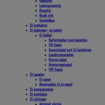
Kabelsko
Ledningssamler
Ringstik
Rundt stik
Samledåse
El-kontakter
El-ledninger- og kabler
El-kabler
Batterikabler med kabelsko
FM Kabel
Gummikabel sort til landstrøm
Landstrømskabler
Marine kabel
Monteringskabel
VHF Kabel
El-paneler
El-panel
Reservedele til el-panel
El-pumpepaneler
El-samlebox
El-sikringer
Automat sikring