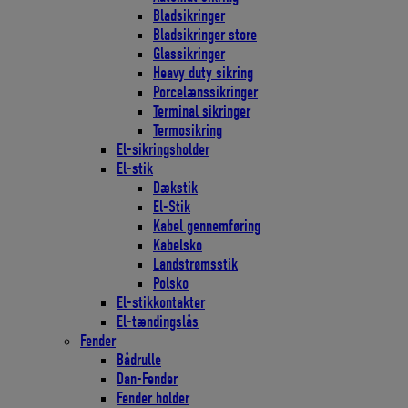
Bladsikringer
Bladsikringer store
Glassikringer
Heavy duty sikring
Porcelænssikringer
Terminal sikringer
Termosikring
El-sikringsholder
El-stik
Dækstik
El-Stik
Kabel gennemføring
Kabelsko
Landstrømsstik
Polsko
El-stikkontakter
El-tændingslås
Fender
Bådrulle
Dan-Fender
Fender holder