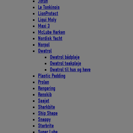
Jotun
Le Tonkinois
LionProtect
Liqui Moly
Maxi 3
McLube Harken
Nordisk Yacht
Norpol
Owatrol
Owatrol bådpleje
Owatrol teakpleje
Owatrol til hus og have
Plastic Padding
Prolan
Rengøring
Renskib
Seajet
Sharkbite
Ship Shape
Snappy
Starbrite
Super Lube