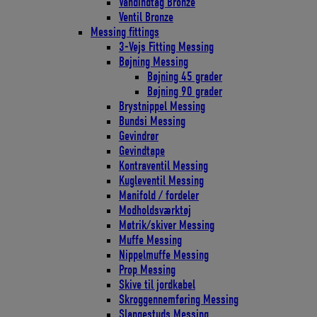
Vandindtag Bronze
Ventil Bronze
Messing fittings
3-Vejs Fitting Messing
Bøjning Messing
Bøjning 45 grader
Bøjning 90 grader
Brystnippel Messing
Bundsi Messing
Gevindrør
Gevindtape
Kontraventil Messing
Kugleventil Messing
Manifold / fordeler
Modholdsværktøj
Møtrik/skiver Messing
Muffe Messing
Nippelmuffe Messing
Prop Messing
Skive til jordkabel
Skroggennemføring Messing
Slangestuds Messing