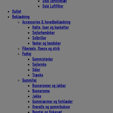
Solé Servicesæt
Solé Luftfilter
Outlet
Beklædning
Accessories & hovedbeklædning
Hatte, huer og kasketter
Sejlerhandsker
Solbriller
Vanter og handsker
Fiberpels, fleece og strik
Fodtøj
Gummistøvler
Sejlersko
Såler
Træsko
Gummitøj
Busseronner og jakker
Busseronne
Jakke
Gummiærmer og forklæder
Overalls og gummibukser
Regntøj og fiskesæt