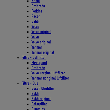
Nanni
Orbitrade
Perkins
Racor
Sabb
Vetus
Vetus original
Volvo
Volvo original
Yanmar
Yanmar original
Filtre - Luftfilter
Fleetguard
Orbitrade
Volvo uorginal luftfilter
Yanmar uoriginal luftfilter
Filtre - Olie
Bosch Oliefilter
Bukh
Bukh original
Caterpillar
Cummins