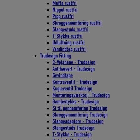
Muffe rustfri
Nippel rustfri
Prop rustfri
Skroggennemføring rustfri
Slangestuds rustfri
T-Stykke rustfri
Udluftning rustfri
Vandindtag rustfri
Trudesign Fitting
3-Vejshane - Trudesign
Antihævert - Trudesign
Gevindtape
Kontraventil - Trudesign
Kugleventil Trudesign
Monteringsværktøj - Trudesign
Samlestykke - Trudesign
Si til gennemføring Trudesign
Skroggennemføring Trudesign
Slangeadaptere - Trudesign
Slangestuds Trudesign
T-Stykke - Trudesign