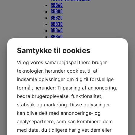
RBB60
RBB80
BBB20
BBB30
BBB40
BBB60
S20
Samtykke til cookies
S30
S40
High Load
Vi og vores samarbejdspartnere bruger
Selden Tilbehør
teknologier, herunder cookies, til at
Blokke, Aluminium
indsamle oplysninger om dig til forskellige
Blokke, Galvaniseret
Blokke, Rustfri
formål, herunder: Tilpasning af annoncering,
Blokke, Scepter
bedre brugeroplevelse, funktionalitet,
Blokke Viadana
statistik og marketing. Disse oplysninger
Borde
Bordbeslag
kan blive delt med annoncerings- og
Bordplade
analysepartnere, som kan kombinere dem
Bordstativ
med data, du tidligere har givet dem eller
Bordsøjle