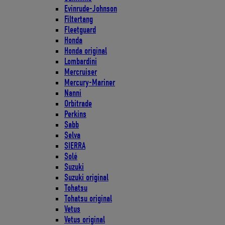
Evinrude-Johnson
Filtertang
Fleetguard
Honda
Honda original
Lombardini
Mercruiser
Mercury-Mariner
Nanni
Orbitrade
Perkins
Sabb
Selva
SIERRA
Solé
Suzuki
Suzuki original
Tohatsu
Tohatsu original
Vetus
Vetus original