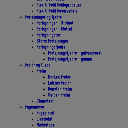
Flex-O-Fold Foldepropeller
Flex-O-Fold Reservedele
Fortøjninger og fjedre
Fortøjninger - 3-slået
Fortøjninger - Flettet
Fortøjningstov
Storm Fortøjninger
Fortøjningsfjedre
Fortøjningsfjedre - galvaniseret
Fortøjningsfjedre - gummi
Frølår og Cleat
Frølår
Harken Frølår
Lalizas Frølår
Ronstan Frølår
Seldén Frølår
Clamcleat
Fugemasse
Fugepistol
Linoliekit
Nåddetape