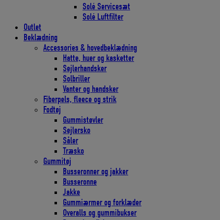
Solé Servicesæt
Solé Luftfilter
Outlet
Beklædning
Accessories & hovedbeklædning
Hatte, huer og kasketter
Sejlerhandsker
Solbriller
Vanter og handsker
Fiberpels, fleece og strik
Fodtøj
Gummistøvler
Sejlersko
Såler
Træsko
Gummitøj
Busseronner og jakker
Busseronne
Jakke
Gummiærmer og forklæder
Overalls og gummibukser