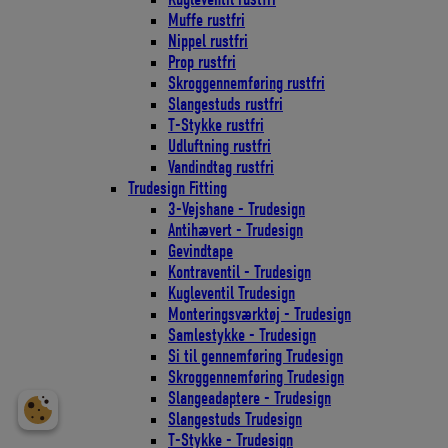
Muffe rustfri
Nippel rustfri
Prop rustfri
Skroggennemføring rustfri
Slangestuds rustfri
T-Stykke rustfri
Udluftning rustfri
Vandindtag rustfri
Trudesign Fitting
3-Vejshane - Trudesign
Antihævert - Trudesign
Gevindtape
Kontraventil - Trudesign
Kugleventil Trudesign
Monteringsværktøj - Trudesign
Samlestykke - Trudesign
Si til gennemføring Trudesign
Skroggennemføring Trudesign
Slangeadaptere - Trudesign
Slangestuds Trudesign
T-Stykke - Trudesign