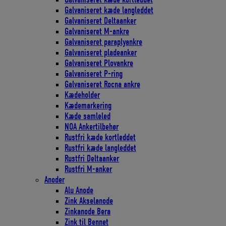
Galvaniseret kæde langleddet
Galvaniseret Deltaanker
Galvaniseret M-ankre
Galvaniseret paraplyankre
Galvaniseret pladeanker
Galvaniseret Plovankre
Galvaniseret P-ring
Galvaniseret Rocna ankre
Kædeholder
Kædemarkering
Kæde samleled
NOA Ankertilbehør
Rustfri kæde kortleddet
Rustfri kæde langleddet
Rustfri Deltaanker
Rustfri M-anker
Anoder
Alu Anode
Zink Akselanode
Zinkanode Bera
Zink til Bennet