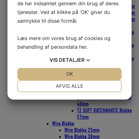
de har indsamlet gennem din brug af deres
FLY Blokke SOFT-ATTACH 18mm
tjenester. Ved at klikke på 'OK' giver du
FLY Blokke SOFT-ATTACH 29mm
FLY Blokke SOFT-ATTACH 40mm
samtykke til disse formål.
CARBO T2 SOFT-ATTACH Blokke
CARBO T2 SOFT-ATTACH Blokke
Læs mere om vores brug af cookies og
29mm
CARBO T2 SOFT-ATTACH Blokke
behandling af persondata
her
.
40mm
CARBO T2 SOFT-ATTACH Blokke
VIS
DETALJER
57mm
T2 LOOP Blokke
JA
NEJ
OK
JA
NEJ
T2 LOOP Blokke 40mm
NØDVENDIGE
PRÆFERENCER
T2 LOOP Blokke 57mm
AFVIS ALLE
T2 SOFT RATCHAMATIC Blokke
JA
NEJ
JA
NEJ
T2 SOFT TATCHAMATIC Blokke
40mm
MARKETING
STATISTIK
T2 SOFT RATCHAMATIC Blokke
57mm
Wire Blokke
Wire Blokke 25mm
Wire Blokke 38mm