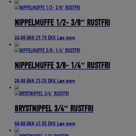
oprindelige
aktuelle
pris
pris
var:
er:
38,00 DKK.
34,20 DKK.
NIPPELMUFFE 1/2- 3/8″ RUSTFRI
Den
Den
33,00
DKK
29,70
DKK
Læs mere
oprindelige
aktuelle
pris
pris
var:
er:
33,00 DKK.
29,70 DKK.
NIPPELMUFFE 3/8- 1/4″ RUSTFRI
Den
Den
28,00
DKK
25,20
DKK
Læs mere
oprindelige
aktuelle
pris
pris
var:
er:
28,00 DKK.
25,20 DKK.
BRYSTNIPPEL 3/4″ RUSTFRI
Den
Den
50,00
DKK
45,00
DKK
Læs mere
oprindelige
aktuelle