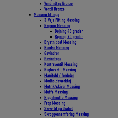
Vandindtag Bronze
Ventil Bronze
Messing fittings
3-Vejs Fitting Messing
Bøjning Messing
Bøjning 45 grader
Bøjning 90 grader
Brystnippel Messing
Bundsi Messing
Gevindrør
Gevindtape
Kontraventil Messing
Kugleventil Messing
Manifold / fordeler
Modholdsværktøj
Møtrik/skiver Messing
Muffe Messing
Nippelmuffe Messing
Prop Messing
Skive til jordkabel
Skroggennemføring Messing