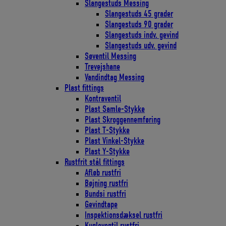
Slangestuds Messing
Slangestuds 45 grader
Slangestuds 90 grader
Slangestuds indv. gevind
Slangestuds udv. gevind
Søventil Messing
Trevejshane
Vandindtag Messing
Plast fittings
Kontraventil
Plast Samle-Stykke
Plast Skroggennemføring
Plast T-Stykke
Plast Vinkel-Stykke
Plast Y-Stykke
Rustfrit stål fittings
Afløb rustfri
Bøjning rustfri
Bundsi rustfri
Gevindtape
Inspektionsdæksel rustfri
Kugleventil rustfri