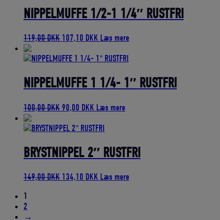
189,00 DKK.
170,10 DKK.
NIPPELMUFFE 1/2-1 1/4″ RUSTFRI
Den
Den
119,00
DKK
107,10
DKK
Læs mere
oprindelige
aktuelle
pris
pris
var:
er:
119,00 DKK.
107,10 DKK.
NIPPELMUFFE 1 1/4- 1″ RUSTFRI
Den
Den
100,00
DKK
90,00
DKK
Læs mere
oprindelige
aktuelle
pris
pris
var:
er:
100,00 DKK.
90,00 DKK.
BRYSTNIPPEL 2″ RUSTFRI
Den
Den
149,00
DKK
134,10
DKK
Læs mere
oprindelige
aktuelle
1
pris
pris
2
var:
er:
→
149,00 DKK.
134,10 DKK.