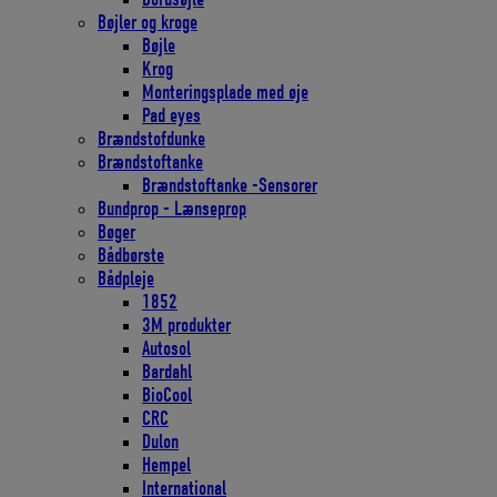
Bøjler og kroge
Bøjle
Krog
Monteringsplade med øje
Pad eyes
Brændstofdunke
Brændstoftanke
Brændstoftanke -Sensorer
Bundprop - Lænseprop
Bøger
Bådbørste
Bådpleje
1852
3M produkter
Autosol
Bardahl
BioCool
CRC
Dulon
Hempel
International