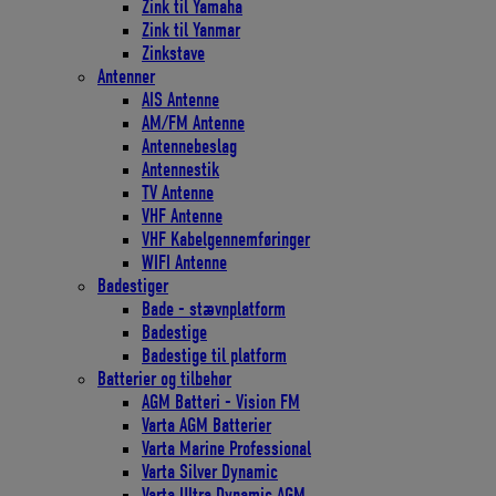
Zink til Yamaha
Zink til Yanmar
Zinkstave
Antenner
AIS Antenne
AM/FM Antenne
Antennebeslag
Antennestik
TV Antenne
VHF Antenne
VHF Kabelgennemføringer
WIFI Antenne
Badestiger
Bade - stævnplatform
Badestige
Badestige til platform
Batterier og tilbehør
AGM Batteri - Vision FM
Varta AGM Batterier
Varta Marine Professional
Varta Silver Dynamic
Varta Ultra Dynamic AGM