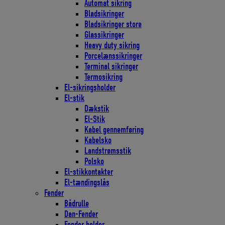
Automat sikring
Bladsikringer
Bladsikringer store
Glassikringer
Heavy duty sikring
Porcelænssikringer
Terminal sikringer
Termosikring
El-sikringsholder
El-stik
Dækstik
El-Stik
Kabel gennemføring
Kabelsko
Landstrømsstik
Polsko
El-stikkontakter
El-tændingslås
Fender
Bådrulle
Dan-Fender
Fender holder