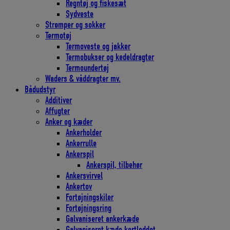
Regntøj og fiskesæt
Sydveste
Strømper og sokker
Termotøj
Termoveste og jakker
Termobukser og kedeldragter
Termoundertøj
Waders & våddragter mv.
Bådudstyr
Additiver
Affugter
Anker og kæder
Ankerholder
Ankerrulle
Ankerspil
Ankerspil, tilbehør
Ankersvirvel
Ankertov
Fortøjningskiler
Fortøjningsring
Galvaniseret ankerkæde
Galvaniseret kæde kortleddet