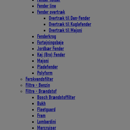
Fender line
Fender overtræk
Overtræk til Dan-Fender
Overtræk til Kuglefender
Overtræk til Majoni
Fenderkrog
Fortøjningsbøje
Jordbær Fender
Kaj (Bro) Fender
Majoni
Pladefender
Polyform
Ferskvandsfilter
Filtre - Benzin
Filtre - Brændstof
Bosch Brændstoffilter
Bukh
Fleetguard
Fram
Lombardini
Mercruiser