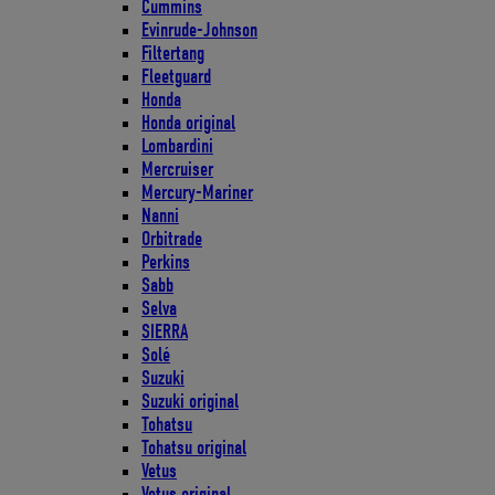
Cummins
Evinrude-Johnson
Filtertang
Fleetguard
Honda
Honda original
Lombardini
Mercruiser
Mercury-Mariner
Nanni
Orbitrade
Perkins
Sabb
Selva
SIERRA
Solé
Suzuki
Suzuki original
Tohatsu
Tohatsu original
Vetus
Vetus original