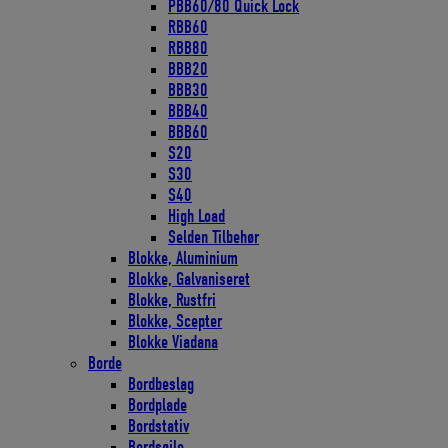
PBB60/80 Quick Lock
RBB60
RBB80
BBB20
BBB30
BBB40
BBB60
S20
S30
S40
High Load
Selden Tilbehør
Blokke, Aluminium
Blokke, Galvaniseret
Blokke, Rustfri
Blokke, Scepter
Blokke Viadana
Borde
Bordbeslag
Bordplade
Bordstativ
Bordsøjle