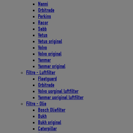
Nanni
Orbitrade
Perkins
Racor
Sabb
Vetus
Vetus original
Volvo
Volvo original
Yanmar
Yanmar original
Filtre - Luftfilter
Fleetguard
Orbitrade
Volvo uorginal luftfilter
Yanmar uoriginal luftfilter
Filtre - Olie
Bosch Oliefilter
Bukh
Bukh original
Caterpillar