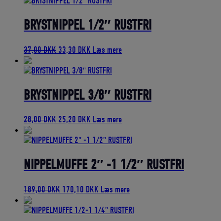
pris
pris
var:
er:
50,00 DKK.
45,00 DKK.
BRYSTNIPPEL 1/2″ RUSTFRI
Den
Den
37,00
DKK
33,30
DKK
Læs mere
oprindelige
aktuelle
pris
pris
var:
er:
37,00 DKK.
33,30 DKK.
BRYSTNIPPEL 3/8″ RUSTFRI
Den
Den
28,00
DKK
25,20
DKK
Læs mere
oprindelige
aktuelle
pris
pris
var:
er:
28,00 DKK.
25,20 DKK.
NIPPELMUFFE 2″ -1 1/2″ RUSTFRI
Den
Den
189,00
DKK
170,10
DKK
Læs mere
oprindelige
aktuelle
pris
pris
var:
er: