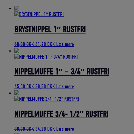
bedømmelse
BRYSTNIPPEL 1″ RUSTFRI
Den
Den
68,00
DKK
61,20
DKK
Læs mere
oprindelige
aktuelle
pris
pris
var:
er:
68,00 DKK.
61,20 DKK.
NIPPELMUFFE 1″ – 3/4″ RUSTFRI
Den
Den
65,00
DKK
58,50
DKK
Læs mere
oprindelige
aktuelle
pris
pris
var:
er:
65,00 DKK.
58,50 DKK.
NIPPELMUFFE 3/4- 1/2″ RUSTFRI
Den
Den
38,00
DKK
34,20
DKK
Læs mere