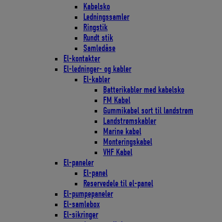
Kabelsko
Ledningssamler
Ringstik
Rundt stik
Samledåse
El-kontakter
El-ledninger- og kabler
El-kabler
Batterikabler med kabelsko
FM Kabel
Gummikabel sort til landstrøm
Landstrømskabler
Marine kabel
Monteringskabel
VHF Kabel
El-paneler
El-panel
Reservedele til el-panel
El-pumpepaneler
El-samlebox
El-sikringer