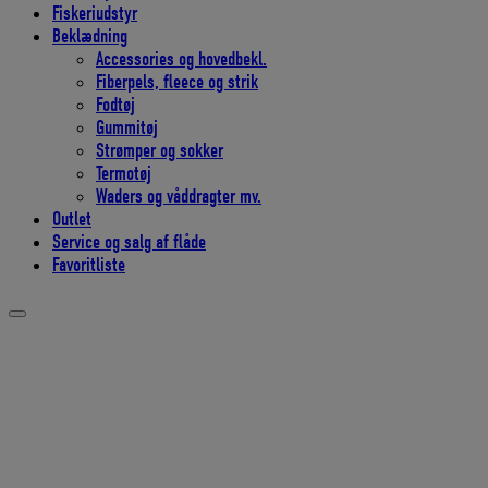
Fiskeriudstyr
Beklædning
Accessories og hovedbekl.
Fiberpels, fleece og strik
Fodtøj
Gummitøj
Strømper og sokker
Termotøj
Waders og våddragter mv.
Outlet
Service og salg af flåde
Favoritliste