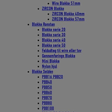
Wire Blokke 51mm
ZIRCON Blokke
ZIRCON Blokke 40mm
ZIRCON Blokke 57mm
Blokke Ronstan
Blokke serie 20
Blokke serie 30
Blokke serie 40
Blokke serie 50
Faldudtag til wire eller tov
Gennemførings Blokke
Mini Blokke
Nylon hjul
Blokke Seldén
PBB16 PBB20
PBB40
PBB50
PBB60
PBB70
PBB80
PBB100