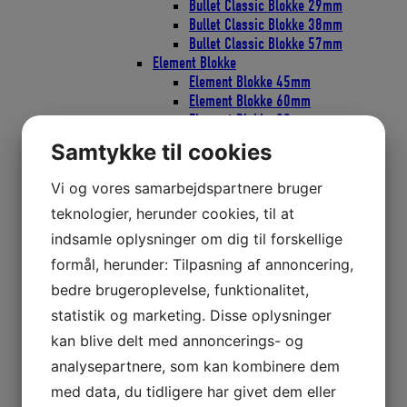
Bullet Classic Blokke 29mm
Bullet Classic Blokke 38mm
Bullet Classic Blokke 57mm
Element Blokke
Element Blokke 45mm
Element Blokke 60mm
Element Blokke 80mm
ESP Cruising Blokke
Samtykke til cookies
ESP Cruising 40mm
ESP Cruising 57mm
Vi og vores samarbejdspartnere bruger
ESP Cruising 75mm
teknologier, herunder cookies, til at
Flip-Flop Blokke
Harken Skøderinge Thimbles
indsamle oplysninger om dig til forskellige
Harken Svingarme
formål, herunder: Tilpasning af annoncering,
Micro Blokke
bedre brugeroplevelse, funktionalitet,
Micro blokke 16mm
Micro Blokke 22mm
statistik og marketing. Disse oplysninger
POWER3 Ratchamatic HTE Skraldeblokke
kan blive delt med annoncerings- og
POWER3 Ratchets Skraldeblokke
analysepartnere, som kan kombinere dem
PROTEXIT Faldudtag
SOFT Blokke
med data, du tidligere har givet dem eller
FLY Blokke SOFT-ATTACH