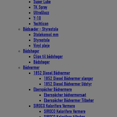
Super Lube
TK Spray
UltraGlozz
Y-10
Yachticon
Bådsæder - Styrestole
Stolekonsol mm
Styrestole
Vinyl pleje
Bådshager
Clips til bådshager
Bådshager
Bådvarmer
1852 Diesel Bådvarmer
1852 Diesel Bådvarmer slanger
1852 Diesel Bådvarmer Udstyr
Eberspächer Bådvarmere
Eberspächer bådvarmersæt
Eberspächer Bådvarmer Tilbehør
SIROCO Kalorifere Varmere
SIROCO Kalorifere Varmere
SIROCO Kalorifere tilbehør