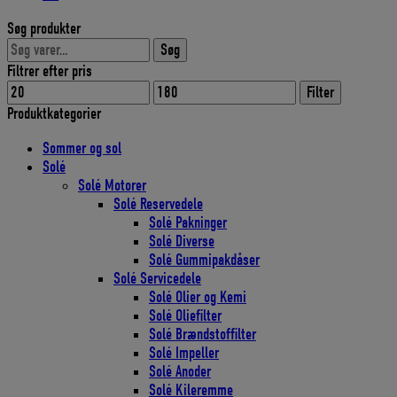
Søg produkter
Søg
Søg
efter:
Filtrer efter pris
Mindste
Højeste
Filter
pris
pris
Produktkategorier
Sommer og sol
Solé
Solé Motorer
Solé Reservedele
Solé Pakninger
Solé Diverse
Solé Gummipakdåser
Solé Servicedele
Solé Olier og Kemi
Solé Oliefilter
Solé Brændstoffilter
Solé Impeller
Solé Anoder
Solé Kileremme