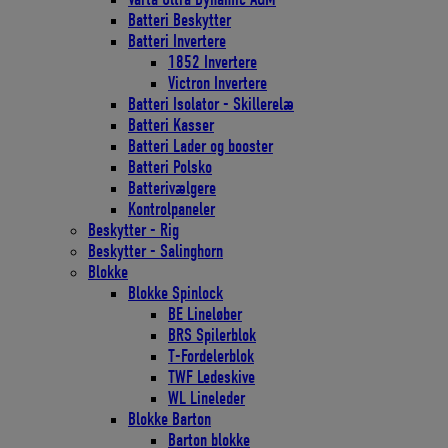
Batteri Beskytter
Batteri Invertere
1852 Invertere
Victron Invertere
Batteri Isolator - Skillerelæ
Batteri Kasser
Batteri Lader og booster
Batteri Polsko
Batterivælgere
Kontrolpaneler
Beskytter - Rig
Beskytter - Salinghorn
Blokke
Blokke Spinlock
BE Lineløber
BRS Spilerblok
T-Fordelerblok
TWF Ledeskive
WL Lineleder
Blokke Barton
Barton blokke