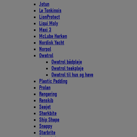
Jotun
Le Tonkinois
LionProtect
Liqui Moly
Maxi 3
McLube Harken
Nordisk Yacht
Norpol
Owatrol
Owatrol bådpleje
Owatrol teakpleje
Owatrol til hus og have
Plastic Padding
Prolan
Rengøring
Renskib
Seajet
Sharkbite
Ship Shape
Snappy
Starbrite