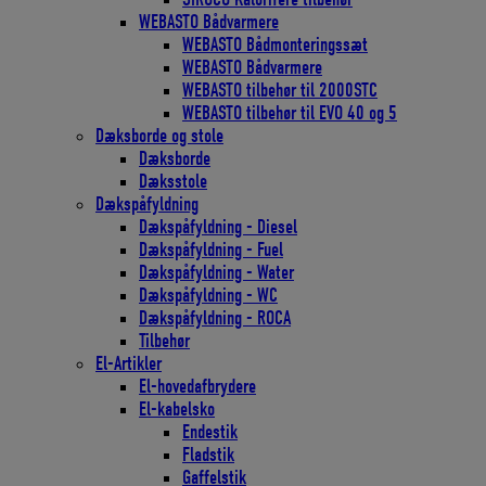
WEBASTO Bådvarmere
WEBASTO Bådmonteringssæt
WEBASTO Bådvarmere
WEBASTO tilbehør til 2000STC
WEBASTO tilbehør til EVO 40 og 5
Dæksborde og stole
Dæksborde
Dæksstole
Dækspåfyldning
Dækspåfyldning - Diesel
Dækspåfyldning - Fuel
Dækspåfyldning - Water
Dækspåfyldning - WC
Dækspåfyldning - ROCA
Tilbehør
El-Artikler
El-hovedafbrydere
El-kabelsko
Endestik
Fladstik
Gaffelstik