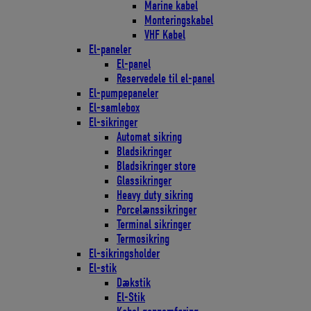
Marine kabel
Monteringskabel
VHF Kabel
El-paneler
El-panel
Reservedele til el-panel
El-pumpepaneler
El-samlebox
El-sikringer
Automat sikring
Bladsikringer
Bladsikringer store
Glassikringer
Heavy duty sikring
Porcelænssikringer
Terminal sikringer
Termosikring
El-sikringsholder
El-stik
Dækstik
El-Stik