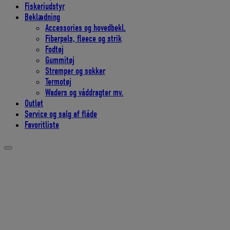
Fiskeriudstyr
Beklædning
Accessories og hovedbekl.
Fiberpels, fleece og strik
Fodtøj
Gummitøj
Strømper og sokker
Termotøj
Waders og våddragter mv.
Outlet
Service og salg af flåde
Favoritliste