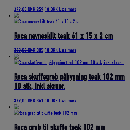
Den
Den
399,00
DKK
359,10
DKK
Læs mere
oprindelige
aktuelle
pris
pris
var:
er:
399,00 DKK.
359,10 DKK.
Roca navneskilt teak 61 x 15 x 2 cm
Den
Den
339,00
DKK
305,10
DKK
Læs mere
oprindelige
aktuelle
pris
pris
var:
er:
339,00 DKK.
305,10 DKK.
Roca skuffegreb påbygning teak 102 mm
10 stk, inkl skruer.
Den
Den
379,00
DKK
341,10
DKK
Læs mere
oprindelige
aktuelle
pris
pris
var:
er:
379,00 DKK.
341,10 DKK.
Roca greb til skuffe teak 102 mm