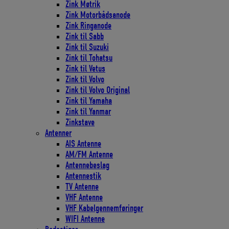
Zink Møtrik
Zink Motorbådsanode
Zink Ringanode
Zink til Sabb
Zink til Suzuki
Zink til Tohatsu
Zink til Vetus
Zink til Volvo
Zink til Volvo Original
Zink til Yamaha
Zink til Yanmar
Zinkstave
Antenner
AIS Antenne
AM/FM Antenne
Antennebeslag
Antennestik
TV Antenne
VHF Antenne
VHF Kabelgennemføringer
WIFI Antenne