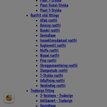
Plast T-Stykke
Plast Vinkel-Stykke
Plast Y-Stykke
Rustfrit stål fittings
Afløb rustfri
Bøjning rustfri
Bundsi rustfri
Gevindtape
Inspektionsdæksel rustfri
Kugleventil rustfri
Muffe rustfri
Nippel rustfri
Prop rustfri
Skroggennemføring rustfri
Slangestuds rustfri
T-Stykke rustfri
Udluftning rustfri
Vandindtag rustfri
Trudesign Fitting
3-Vejshane - Trudesign
Antihævert - Trudesign
Gevindtape