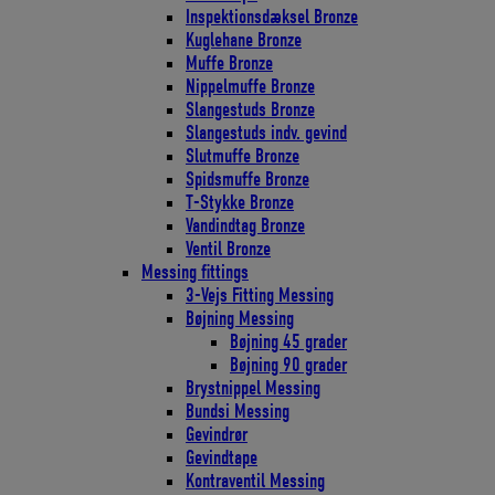
Inspektionsdæksel Bronze
Kuglehane Bronze
Muffe Bronze
Nippelmuffe Bronze
Slangestuds Bronze
Slangestuds indv. gevind
Slutmuffe Bronze
Spidsmuffe Bronze
T-Stykke Bronze
Vandindtag Bronze
Ventil Bronze
Messing fittings
3-Vejs Fitting Messing
Bøjning Messing
Bøjning 45 grader
Bøjning 90 grader
Brystnippel Messing
Bundsi Messing
Gevindrør
Gevindtape
Kontraventil Messing