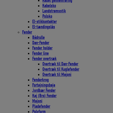
Kabel gennemføring
Kabelsko
Landstrømsstik
Polsko
El-stikkontakter
El-tændingslås
Fender
Bådrulle
Dan-Fender
Fender holder
Fender line
Fender overtræk
Overtræk til Dan-Fender
Overtræk til Kuglefender
Overtræk til Majoni
Fenderkrog
Fortøjningsbøje
Jordbær Fender
Kaj (Bro) Fender
Majoni
Pladefender
Polyform