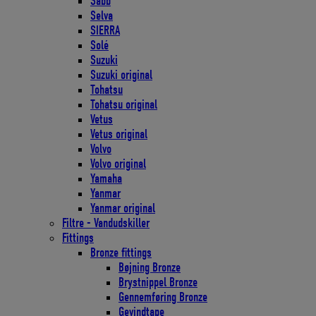
Sabb
Selva
SIERRA
Solé
Suzuki
Suzuki original
Tohatsu
Tohatsu original
Vetus
Vetus original
Volvo
Volvo original
Yamaha
Yanmar
Yanmar original
Filtre - Vandudskiller
Fittings
Bronze fittings
Bøjning Bronze
Brystnippel Bronze
Gennemføring Bronze
Gevindtape