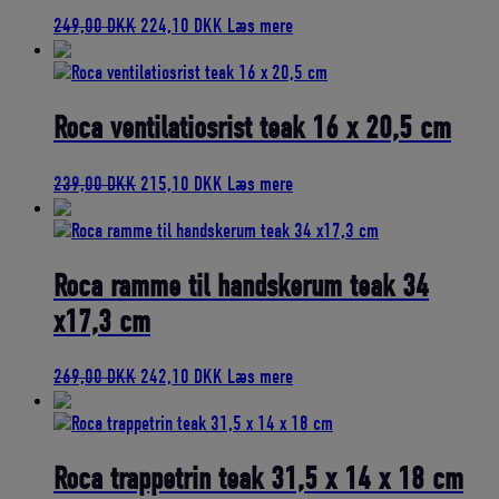
Den
Den
249,00
DKK
224,10
DKK
Læs mere
oprindelige
aktuelle
pris
pris
var:
er:
249,00 DKK.
224,10 DKK.
Roca ventilatiosrist teak 16 x 20,5 cm
Den
Den
239,00
DKK
215,10
DKK
Læs mere
oprindelige
aktuelle
pris
pris
var:
er:
239,00 DKK.
215,10 DKK.
Roca ramme til handskerum teak 34
x17,3 cm
Den
Den
269,00
DKK
242,10
DKK
Læs mere
oprindelige
aktuelle
pris
pris
var:
er:
269,00 DKK.
242,10 DKK.
Roca trappetrin teak 31,5 x 14 x 18 cm