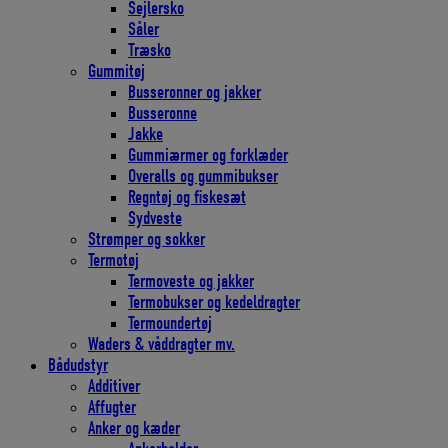
Sejlersko
Såler
Træsko
Gummitøj
Busseronner og jakker
Busseronne
Jakke
Gummiærmer og forklæder
Overalls og gummibukser
Regntøj og fiskesæt
Sydveste
Strømper og sokker
Termotøj
Termoveste og jakker
Termobukser og kedeldragter
Termoundertøj
Waders & våddragter mv.
Bådudstyr
Additiver
Affugter
Anker og kæder