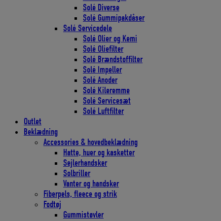
Solé Diverse
Solé Gummipakdåser
Solé Servicedele
Solé Olier og Kemi
Solé Oliefilter
Solé Brændstoffilter
Solé Impeller
Solé Anoder
Solé Kileremme
Solé Servicesæt
Solé Luftfilter
Outlet
Beklædning
Accessories & hovedbeklædning
Hatte, huer og kasketter
Sejlerhandsker
Solbriller
Vanter og handsker
Fiberpels, fleece og strik
Fodtøj
Gummistøvler