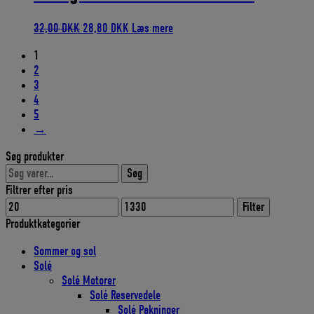
Den
Den
32,00
DKK
28,80
DKK
Læs mere
oprindelige
aktuelle
1
pris
pris
2
var:
er:
3
32,00 DKK.
28,80 DKK.
4
5
→
Søg produkter
Søg
Søg
efter:
Filtrer efter pris
Mindste
Højeste
Filter
pris
pris
Produktkategorier
Sommer og sol
Solé
Solé Motorer
Solé Reservedele
Solé Pakninger