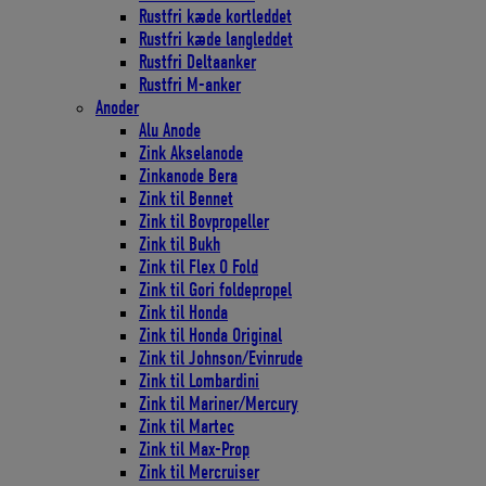
Rustfri kæde kortleddet
Rustfri kæde langleddet
Rustfri Deltaanker
Rustfri M-anker
Anoder
Alu Anode
Zink Akselanode
Zinkanode Bera
Zink til Bennet
Zink til Bovpropeller
Zink til Bukh
Zink til Flex O Fold
Zink til Gori foldepropel
Zink til Honda
Zink til Honda Original
Zink til Johnson/Evinrude
Zink til Lombardini
Zink til Mariner/Mercury
Zink til Martec
Zink til Max-Prop
Zink til Mercruiser