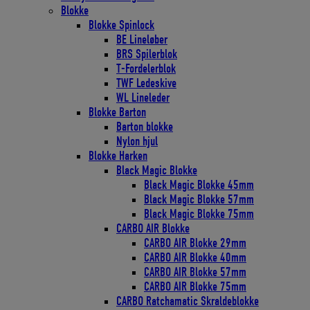
Blokke
Blokke Spinlock
BE Lineløber
BRS Spilerblok
T-Fordelerblok
TWF Ledeskive
WL Lineleder
Blokke Barton
Barton blokke
Nylon hjul
Blokke Harken
Black Magic Blokke
Black Magic Blokke 45mm
Black Magic Blokke 57mm
Black Magic Blokke 75mm
CARBO AIR Blokke
CARBO AIR Blokke 29mm
CARBO AIR Blokke 40mm
CARBO AIR Blokke 57mm
CARBO AIR Blokke 75mm
CARBO Ratchamatic Skraldeblokke