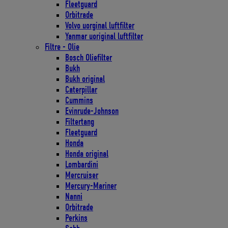
Fleetguard
Orbitrade
Volvo uorginal luftfilter
Yanmar uoriginal luftfilter
Filtre - Olie
Bosch Oliefilter
Bukh
Bukh original
Caterpillar
Cummins
Evinrude-Johnson
Filtertang
Fleetguard
Honda
Honda original
Lombardini
Mercruiser
Mercury-Mariner
Nanni
Orbitrade
Perkins