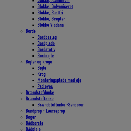
Blokke, Aluminium
Blokke, Galvaniseret
Blokke, Rustfri
Blokke, Scepter
Blokke Viadana
Borde
Bordbeslag
Bordplade
Bordstativ
Bordsøjle
Bøjler og kroge
Bøjle
Krog
Monteringsplade med øje
Pad eyes
Brændstofdunke
Brændstoftanke
Brændstoftanke -Sensorer
Bundprop - Lænseprop
Bøger
Bådbørste
Bådpleje