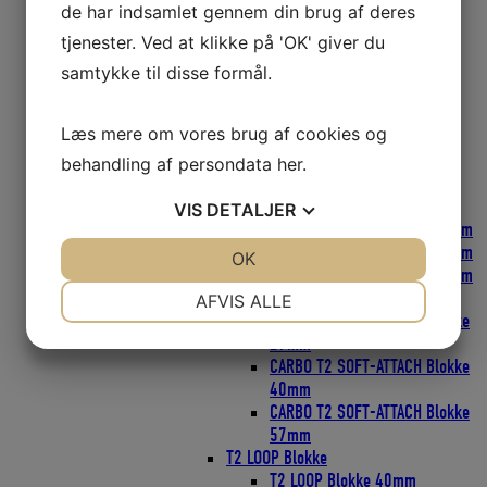
Harken Skøderinge Thimbles
de har indsamlet gennem din brug af deres
Harken Svingarme
tjenester. Ved at klikke på 'OK' giver du
Micro Blokke
Micro blokke 16mm
samtykke til disse formål.
Micro Blokke 22mm
POWER3 Ratchamatic HTE Skraldeblokke
Læs mere om vores brug af cookies og
POWER3 Ratchets Skraldeblokke
PROTEXIT Faldudtag
behandling af persondata
her
.
SOFT Blokke
FLY Blokke SOFT-ATTACH
VIS
DETALJER
FLY Blokke SOFT-ATTACH 18mm
FLY Blokke SOFT-ATTACH 29mm
JA
NEJ
OK
JA
NEJ
FLY Blokke SOFT-ATTACH 40mm
NØDVENDIGE
PRÆFERENCER
CARBO T2 SOFT-ATTACH Blokke
AFVIS ALLE
CARBO T2 SOFT-ATTACH Blokke
JA
NEJ
JA
NEJ
29mm
CARBO T2 SOFT-ATTACH Blokke
MARKETING
STATISTIK
40mm
CARBO T2 SOFT-ATTACH Blokke
57mm
T2 LOOP Blokke
T2 LOOP Blokke 40mm