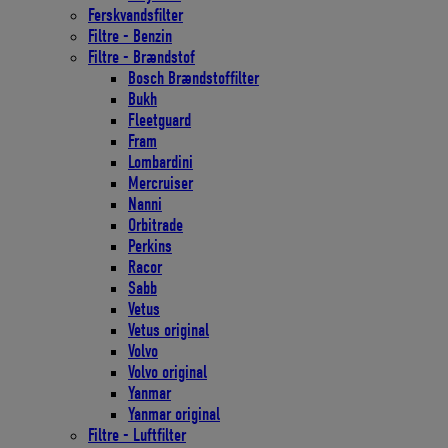
Ferskvandsfilter
Filtre - Benzin
Filtre - Brændstof
Bosch Brændstoffilter
Bukh
Fleetguard
Fram
Lombardini
Mercruiser
Nanni
Orbitrade
Perkins
Racor
Sabb
Vetus
Vetus original
Volvo
Volvo original
Yanmar
Yanmar original
Filtre - Luftfilter