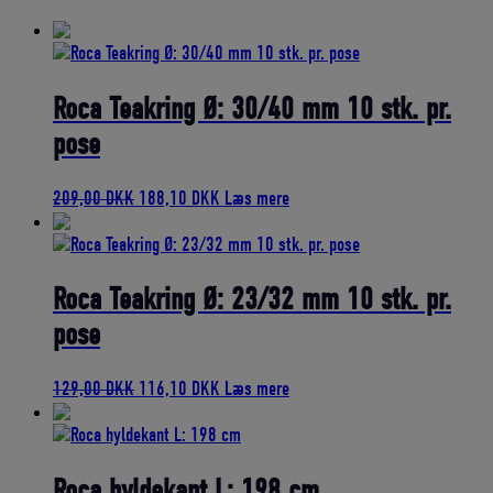
bedømmelse
Roca Teakring Ø: 30/40 mm 10 stk. pr.
pose
Den
Den
209,00
DKK
188,10
DKK
Læs mere
oprindelige
aktuelle
pris
pris
var:
er:
209,00 DKK.
188,10 DKK.
Roca Teakring Ø: 23/32 mm 10 stk. pr.
pose
Den
Den
129,00
DKK
116,10
DKK
Læs mere
oprindelige
aktuelle
pris
pris
var:
er:
129,00 DKK.
116,10 DKK.
Roca hyldekant L: 198 cm