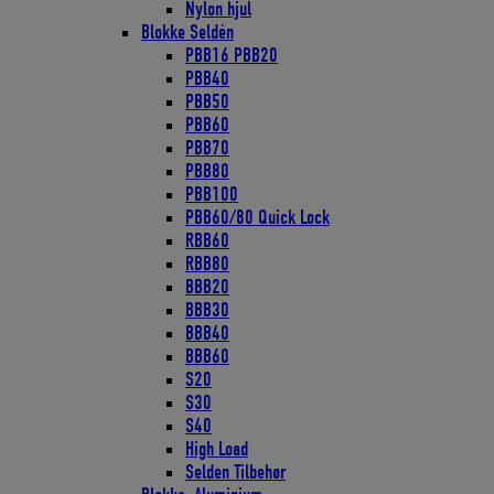
Nylon hjul
Blokke Seldén
PBB16 PBB20
PBB40
PBB50
PBB60
PBB70
PBB80
PBB100
PBB60/80 Quick Lock
RBB60
RBB80
BBB20
BBB30
BBB40
BBB60
S20
S30
S40
High Load
Selden Tilbehør