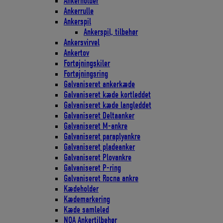
Ankerholder
Ankerrulle
Ankerspil
Ankerspil, tilbehør
Ankersvirvel
Ankertov
Fortøjningskiler
Fortøjningsring
Galvaniseret ankerkæde
Galvaniseret kæde kortleddet
Galvaniseret kæde langleddet
Galvaniseret Deltaanker
Galvaniseret M-ankre
Galvaniseret paraplyankre
Galvaniseret pladeanker
Galvaniseret Plovankre
Galvaniseret P-ring
Galvaniseret Rocna ankre
Kædeholder
Kædemarkering
Kæde samleled
NOA Ankertilbehør