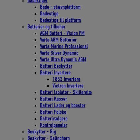
Badestiger
Bade - stævnplatform
Badestige
Badestige til platform
Batterier og tilbehør
AGM Batteri - Vision FM
Varta AGM Batterier
Varta Marine Professional
Varta Silver Dynamic
Varta Ultra Dynamic AGM
Batteri Beskytter
Batteri Invertere
1852 Invertere
Victron Invertere
Batteri Isolator - Skillerelæ
Batteri Kasser
Batteri Lader og booster
Batteri Polsko
Batterivælgere
Kontrolpaneler
Beskytter - Rig
Beskytter - Salinghorn