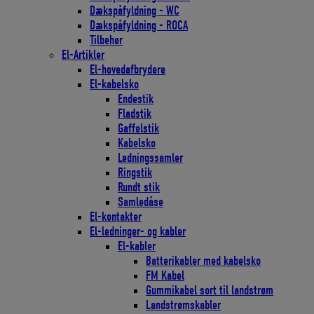
Dækspåfyldning - WC
Dækspåfyldning - ROCA
Tilbehør
El-Artikler
El-hovedafbrydere
El-kabelsko
Endestik
Fladstik
Gaffelstik
Kabelsko
Ledningssamler
Ringstik
Rundt stik
Samledåse
El-kontakter
El-ledninger- og kabler
El-kabler
Batterikabler med kabelsko
FM Kabel
Gummikabel sort til landstrøm
Landstrømskabler