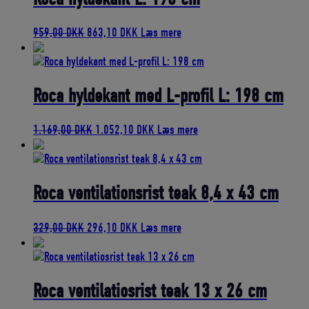
Den
Den
959,00
DKK
863,10
DKK
Læs mere
oprindelige
aktuelle
pris
pris
var:
er:
959,00 DKK.
863,10 DKK.
Roca hyldekant med L-profil L: 198 cm
Den
Den
1.169,00
DKK
1.052,10
DKK
Læs mere
oprindelige
aktuelle
pris
pris
var:
er:
1.169,00 DKK.
1.052,10 DKK.
Roca ventilationsrist teak 8,4 x 43 cm
Den
Den
329,00
DKK
296,10
DKK
Læs mere
oprindelige
aktuelle
pris
pris
var:
er:
329,00 DKK.
296,10 DKK.
Roca ventilatiosrist teak 13 x 26 cm