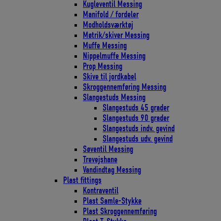
Kugleventil Messing
Manifold / fordeler
Modholdsværktøj
Møtrik/skiver Messing
Muffe Messing
Nippelmuffe Messing
Prop Messing
Skive til jordkabel
Skroggennemføring Messing
Slangestuds Messing
Slangestuds 45 grader
Slangestuds 90 grader
Slangestuds indv. gevind
Slangestuds udv. gevind
Søventil Messing
Trevejshane
Vandindtag Messing
Plast fittings
Kontraventil
Plast Samle-Stykke
Plast Skroggennemføring