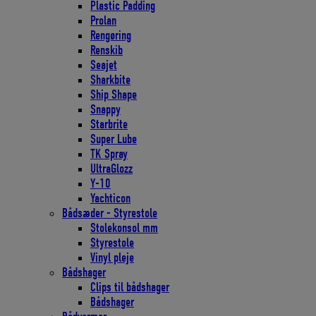
Plastic Padding
Prolan
Rengøring
Renskib
Seajet
Sharkbite
Ship Shape
Snappy
Starbrite
Super Lube
TK Spray
UltraGlozz
Y-10
Yachticon
Bådsæder - Styrestole
Stolekonsol mm
Styrestole
Vinyl pleje
Bådshager
Clips til bådshager
Bådshager