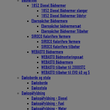
Bådvarmer
1852 Diesel Bådvarmer
1852 Diesel Bådvarmer slanger
1852 Diesel Bådvarmer Udstyr
Eberspächer Bådvarmere
Eberspächer bådvarmersæt
Eberspächer Bådvarmer Tilbehør
SIROCO Kalorifere Varmere
SIROCO Kalorifere Varmere
SIROCO Kalorifere tilbehør
WEBASTO Bådvarmere
WEBASTO Bådmonteringssæt
WEBASTO Bådvarmere
WEBASTO tilbehør til 2000STC
WEBASTO tilbehør til EVO 40 og 5
Dæksborde og stole
Dæksborde
Dæksstole
Dækspåfyldning
Dækspåfyldning - Diesel
Dækspåfyldning - Fuel
Dækspåfyldning - Water