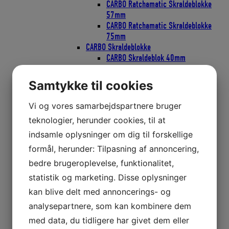
CARBO Ratchamatic Skraldeblokke
57mm
CARBO Ratchamatic Skraldeblokke
75mm
CARBO Skraldeblokke
CARBO Skraldeblok 40mm
CARBO Skraldeblok 57mm
CARBO Skraldeblok 75mm
Samtykke til cookies
Classic Blokke
Bullet Classic Blokke 29mm
Vi og vores samarbejdspartnere bruger
Bullet Classic Blokke 38mm
teknologier, herunder cookies, til at
Bullet Classic Blokke 57mm
Element Blokke
indsamle oplysninger om dig til forskellige
Element Blokke 45mm
formål, herunder: Tilpasning af annoncering,
Element Blokke 60mm
bedre brugeroplevelse, funktionalitet,
Element Blokke 80mm
ESP Cruising Blokke
statistik og marketing. Disse oplysninger
ESP Cruising 40mm
kan blive delt med annoncerings- og
ESP Cruising 57mm
analysepartnere, som kan kombinere dem
ESP Cruising 75mm
Flip-Flop Blokke
med data, du tidligere har givet dem eller