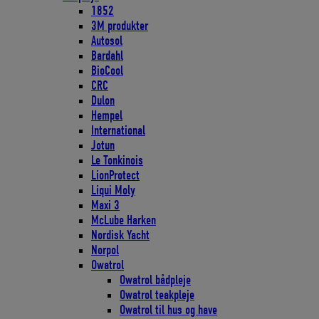
1852
3M produkter
Autosol
Bardahl
BioCool
CRC
Dulon
Hempel
International
Jotun
Le Tonkinois
LionProtect
Liqui Moly
Maxi 3
McLube Harken
Nordisk Yacht
Norpol
Owatrol
Owatrol bådpleje
Owatrol teakpleje
Owatrol til hus og have