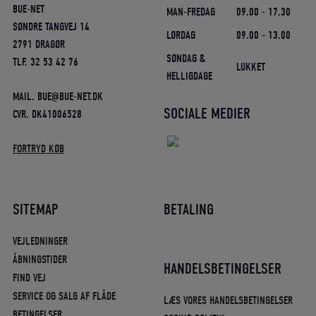
BUE-NET
MAN-FREDAG
09.00 - 17.30
SØNDRE TANGVEJ 14
LØRDAG
09.00 - 13.00
2791 DRAGØR
SØNDAG &
TLF. 32 53 42 76
LUKKET
HELLIGDAGE
MAIL. BUE@BUE-NET.DK
SOCIALE MEDIER
CVR. DK41006528
FORTRYD KØB
SITEMAP
BETALING
VEJLEDNINGER
ÅBNINGSTIDER
HANDELSBETINGELSER
FIND VEJ
SERVICE OG SALG AF FLÅDE
LÆS VORES HANDELSBETINGELSER
BETINGELSER