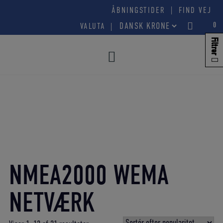
Hop
|
ÅBNINGSTIDER
FIND VEJ
til
0
VALUTA
indholdet
Filtrer
NMEA2000 WEMA
NETVÆRK