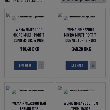
Sorteret
Viser 1–12 af 21 resultater
efter
gennemsnitlig
bedømmelse
WEMA NMEA2000
WEMA NMEA2000
MICRO MULTI-PORT T-
MICRO MULTI-PORT T-
CONNECTOR, 4 PORT
CONNECTOR, 2 PORT
Den
Den
Den
Den
518,40
DKK
340,20
DKK
oprindelige
aktuelle
oprindelige
aktuelle
pris
pris
pris
pris
LÆS MERE
LÆS MERE
var:
er:
var:
er:
576,00 DKK.
518,40 DKK.
378,00 DKK.
340,20 DKK
WEMA NMEA2000 HAN
WEMA NMEA2000 HUN
TERMINATOR
TERMINATOR