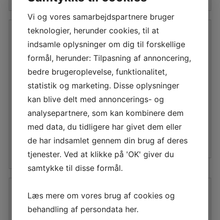
179,00 DKK.
161,10 DKK.
211,00 DKK.
189,90 DKK
Vi og vores samarbejdspartnere bruger
teknologier, herunder cookies, til at
indsamle oplysninger om dig til forskellige
formål, herunder: Tilpasning af annoncering,
WEMA NMEA2000
WEMA NMEA2000
bedre brugeroplevelse, funktionalitet,
DROP
BACKBONEKABEL 10M
KABEL/BACKBONE
statistik og marketing. Disse oplysninger
KABEL 8 M
kan blive delt med annoncerings- og
Den
Den
371,36
DKK
Den
Den
343,80
DKK
analysepartnere, som kan kombinere dem
oprindelige
aktuelle
oprindelige
aktuelle
med data, du tidligere har givet dem eller
pris
pris
LÆS MERE
pris
pris
de har indsamlet gennem din brug af deres
var:
er:
LÆS MERE
tjenester. Ved at klikke på 'OK' giver du
var:
er:
422,00 DKK.
371,36 DKK
samtykke til disse formål.
382,00 DKK.
343,80 DKK.
Læs mere om vores brug af cookies og
behandling af persondata
her
.