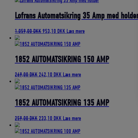
pris
pris
var:
er:
1.159,00 DKK.
1.043,10 DKK.
Lofrans Automatsikring 35 Amp med holde
Den
Den
1.059,00
DKK
953,10
DKK
Læs mere
oprindelige
aktuelle
pris
pris
var:
er:
1.059,00 DKK.
953,10 DKK.
1852 AUTOMATSIKRING 150 AMP
Den
Den
269,00
DKK
242,10
DKK
Læs mere
oprindelige
aktuelle
pris
pris
var:
er:
269,00 DKK.
242,10 DKK.
1852 AUTOMATSIKRING 135 AMP
Den
Den
259,00
DKK
233,10
DKK
Læs mere
oprindelige
aktuelle
pris
pris
var:
er: