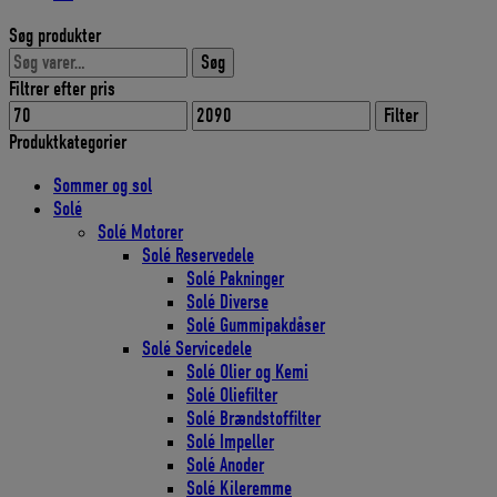
Søg produkter
Søg
Søg
efter:
Filtrer efter pris
Mindste
Højeste
Filter
pris
pris
Produktkategorier
Sommer og sol
Solé
Solé Motorer
Solé Reservedele
Solé Pakninger
Solé Diverse
Solé Gummipakdåser
Solé Servicedele
Solé Olier og Kemi
Solé Oliefilter
Solé Brændstoffilter
Solé Impeller
Solé Anoder
Solé Kileremme