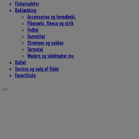
Fiskeriudstyr
Beklædning
Accessories og hovedbekl.
Fiberpels, fleece og strik
Fodtøj
Gummitøj
Strømper og sokker
Termotøj
Waders og våddragter mv.
Outlet
Service og salg af flåde
Favoritliste