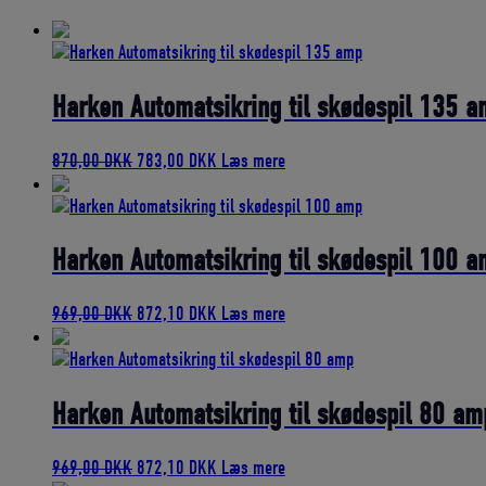
bedømmelse
Harken Automatsikring til skødespil 135 
Den
Den
870,00
DKK
783,00
DKK
Læs mere
oprindelige
aktuelle
pris
pris
var:
er:
870,00 DKK.
783,00 DKK.
Harken Automatsikring til skødespil 100 
Den
Den
969,00
DKK
872,10
DKK
Læs mere
oprindelige
aktuelle
pris
pris
var:
er:
969,00 DKK.
872,10 DKK.
Harken Automatsikring til skødespil 80 am
Den
Den
969,00
DKK
872,10
DKK
Læs mere