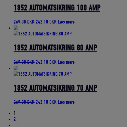
259,00 DKK.
233,10 DKK.
1852 AUTOMATSIKRING 100 AMP
Den
Den
269,00
DKK
242,10
DKK
Læs mere
oprindelige
aktuelle
pris
pris
var:
er:
269,00 DKK.
242,10 DKK.
1852 AUTOMATSIKRING 80 AMP
Den
Den
269,00
DKK
242,10
DKK
Læs mere
oprindelige
aktuelle
pris
pris
var:
er:
269,00 DKK.
242,10 DKK.
1852 AUTOMATSIKRING 70 AMP
Den
Den
269,00
DKK
242,10
DKK
Læs mere
oprindelige
aktuelle
1
pris
pris
2
var:
er:
→
269,00 DKK.
242,10 DKK.