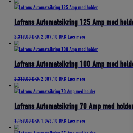
oprindelige
aktuelle
pris
pris
var:
er:
969,00 DKK.
872,10 DKK.
Lofrans Automatsikring 125 Amp med hold
Den
Den
2.319,00
DKK
2.087,10
DKK
Læs mere
oprindelige
aktuelle
pris
pris
var:
er:
2.319,00 DKK.
2.087,10 DKK.
Lofrans Automatsikring 100 Amp med hold
Den
Den
2.319,00
DKK
2.087,10
DKK
Læs mere
oprindelige
aktuelle
pris
pris
var:
er:
2.319,00 DKK.
2.087,10 DKK.
Lofrans Automatsikring 70 Amp med holde
Den
Den
1.159,00
DKK
1.043,10
DKK
Læs mere
oprindelige
aktuelle