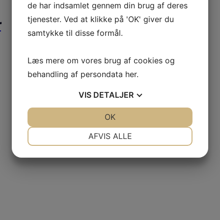
de har indsamlet gennem din brug af deres
tjenester. Ved at klikke på 'OK' giver du
r
samtykke til disse formål.
Læs mere om vores brug af cookies og
behandling af persondata
her
.
VIS
DETALJER
JA
NEJ
OK
JA
NEJ
NØDVENDIGE
PRÆFERENCER
AFVIS ALLE
JA
NEJ
JA
NEJ
MARKETING
STATISTIK