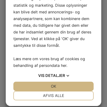
statistik og marketing. Disse oplysninger
kan blive delt med annoncerings- og
analysepartnere, som kan kombinere dem
RADAR REFLEKTOR FOR DÆK Ø: 50
MM
med data, du tidligere har givet dem eller
Den
Den
269,00
DKK
242,10
DKK
de har indsamlet gennem din brug af deres
oprindelige
aktuelle
tjenester. Ved at klikke på 'OK' giver du
pris
pris
Læs mere
var:
er:
samtykke til disse formål.
269,00 DKK.
242,10 DKK.
Læs mere om vores brug af cookies og
behandling af persondata
her
.
RADAR REFLEKTOR FOR STAG Ø:50
VIS
DETALJER
MM
JA
NEJ
OK
JA
NEJ
Den
Den
249,00
DKK
224,10
DKK
oprindelige
aktuelle
NØDVENDIGE
PRÆFERENCER
pris
pris
AFVIS ALLE
Læs mere
var:
er:
JA
NEJ
JA
NEJ
249,00 DKK.
224,10 DKK.