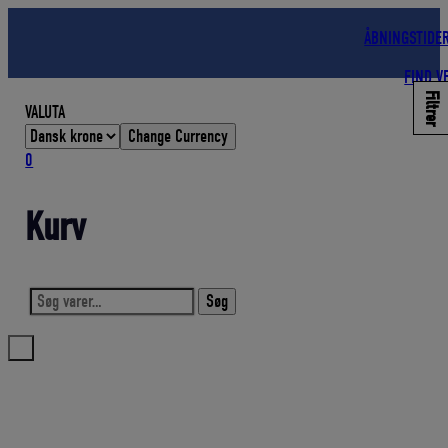
Hop
til
ÅBNINGSTIDE
indholdet
FIND V
Filtrer
VALUTA
Change Currency
0
Kurv
Søg
Søg
efter: