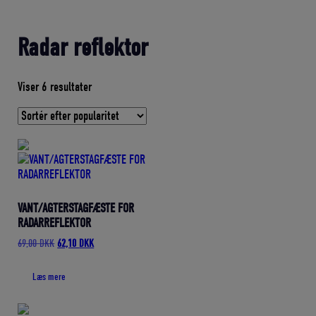
Radar reflektor
Sorteret
Viser 6 resultater
efter
gennemsnitlig
bedømmelse
VANT/AGTERSTAGFÆSTE FOR
RADARREFLEKTOR
Den
Den
69,00
DKK
62,10
DKK
oprindelige
aktuelle
pris
pris
Læs mere
var:
er:
69,00 DKK.
62,10 DKK.