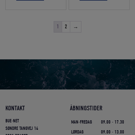
var:
er:
var:
er:
775,00 DKK.
697,50 DKK.
499,00 DKK.
374,25 DKK
1
2
→
KONTAKT
ÅBNINGSTIDER
BUE-NET
MAN-FREDAG
09.00 - 17.30
SØNDRE TANGVEJ 14
LØRDAG
09.00 - 13.00