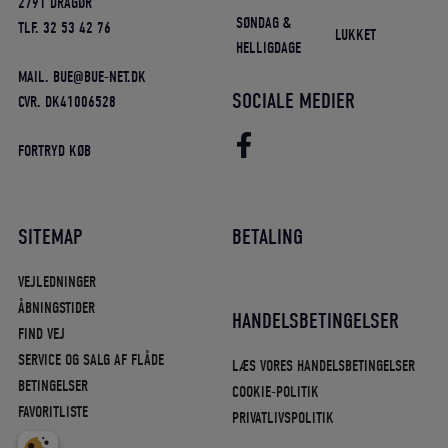
2791 DRAGØR
SØNDAG &
TLF. 32 53 42 76
LUKKET
HELLIGDAGE
MAIL. BUE@BUE-NET.DK
SOCIALE MEDIER
CVR. DK41006528
FORTRYD KØB
SITEMAP
BETALING
VEJLEDNINGER
ÅBNINGSTIDER
HANDELSBETINGELSER
FIND VEJ
SERVICE OG SALG AF FLÅDE
LÆS VORES HANDELSBETINGELSER
BETINGELSER
COOKIE-POLITIK
FAVORITLISTE
PRIVATLIVSPOLITIK