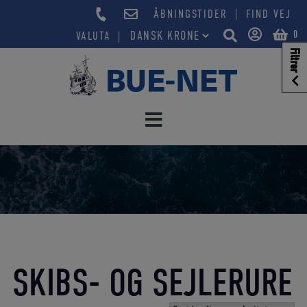
Hop
|
ÅBNINGSTIDER
FIND VEJ
til
0
VALUTA
indholdet
Filtrer
SKIBS- OG SEJLERURE