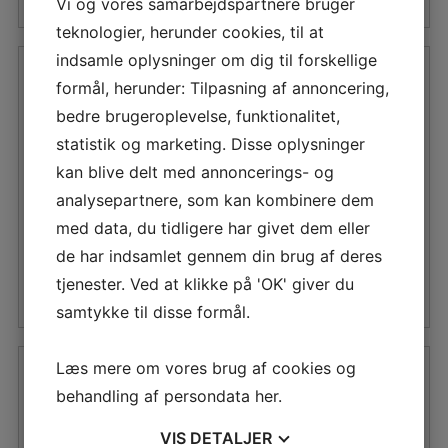
var:
er:
var:
er:
Vi og vores samarbejdspartnere bruger
329,00 DKK.
246,75 DKK.
1.600,00 DKK.
1.200,00 D
teknologier, herunder cookies, til at
indsamle oplysninger om dig til forskellige
formål, herunder: Tilpasning af annoncering,
bedre brugeroplevelse, funktionalitet,
YACHTING
VION
statistik og marketing. Disse oplysninger
TERMO/HYGROMETER
TERMO/HYGROMETER
kan blive delt med annoncerings- og
4″
105 MM RF
analysepartnere, som kan kombinere dem
Den
Den
Den
Den
284,25
DKK
486,75
DKK
med data, du tidligere har givet dem eller
oprindelige
aktuelle
oprindelige
aktuelle
de har indsamlet gennem din brug af deres
pris
pris
pris
pris
LÆS MERE
LÆS MERE
tjenester. Ved at klikke på 'OK' giver du
var:
er:
var:
er:
samtykke til disse formål.
379,00 DKK.
284,25 DKK.
649,00 DKK.
486,75 DKK
Læs mere om vores brug af cookies og
behandling af persondata
her
.
VION
OPTIMUMTIME OS3
VIS
DETALJER