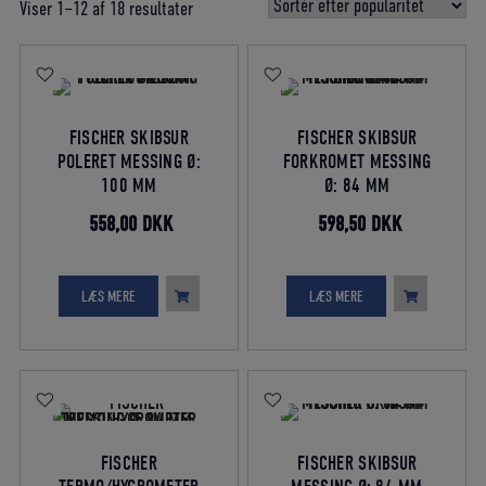
Sorteret
Viser 1–12 af 18 resultater
efter
gennemsnitlig
bedømmelse
FISCHER SKIBSUR
FISCHER SKIBSUR
POLERET MESSING Ø:
FORKROMET MESSING
100 MM
Ø: 84 MM
Den
Den
Den
Den
558,00
DKK
598,50
DKK
oprindelige
aktuelle
oprindelige
aktuelle
pris
pris
pris
pris
LÆS MERE
LÆS MERE
var:
er:
var:
er:
620,00 DKK.
558,00 DKK.
665,00 DKK.
598,50 DKK
FISCHER
FISCHER SKIBSUR