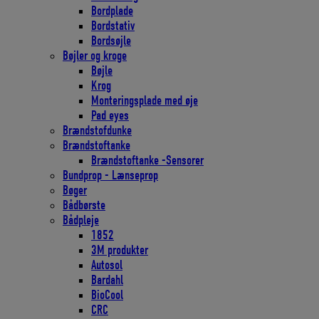
Bordplade
Bordstativ
Bordsøjle
Bøjler og kroge
Bøjle
Krog
Monteringsplade med øje
Pad eyes
Brændstofdunke
Brændstoftanke
Brændstoftanke -Sensorer
Bundprop - Lænseprop
Bøger
Bådbørste
Bådpleje
1852
3M produkter
Autosol
Bardahl
BioCool
CRC