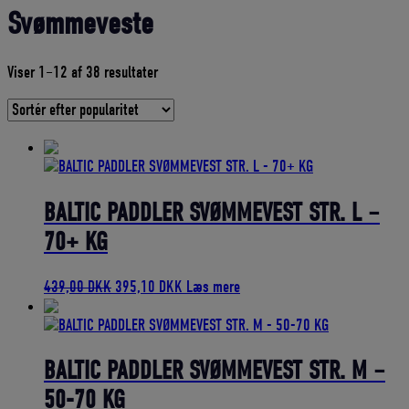
Svømmeveste
Sorteret
Viser 1–12 af 38 resultater
efter
gennemsnitlig
bedømmelse
BALTIC PADDLER SVØMMEVEST STR. L –
70+ KG
Den
Den
439,00
DKK
395,10
DKK
Læs mere
oprindelige
aktuelle
pris
pris
var:
er:
439,00 DKK.
395,10 DKK.
BALTIC PADDLER SVØMMEVEST STR. M –
50-70 KG