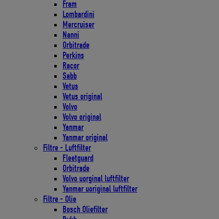
Fram
Lombardini
Mercruiser
Nanni
Orbitrade
Perkins
Racor
Sabb
Vetus
Vetus original
Volvo
Volvo original
Yanmar
Yanmar original
Filtre - Luftfilter
Fleetguard
Orbitrade
Volvo uorginal luftfilter
Yanmar uoriginal luftfilter
Filtre - Olie
Bosch Oliefilter