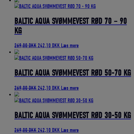
pris
pris
var:
er:
269,00 DKK.
242,10 DKK.
BALTIC AQUA SVØMMEVEST RØD 70 – 90
KG
Den
Den
269,00
DKK
242,10
DKK
Læs mere
oprindelige
aktuelle
pris
pris
var:
er:
269,00 DKK.
242,10 DKK.
BALTIC AQUA SVØMMEVEST RØD 50-70 KG
Den
Den
269,00
DKK
242,10
DKK
Læs mere
oprindelige
aktuelle
pris
pris
var:
er:
269,00 DKK.
242,10 DKK.
BALTIC AQUA SVØMMEVEST RØD 30-50 KG
Den
Den
269,00
DKK
242,10
DKK
Læs mere