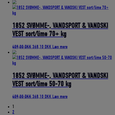
oprindelige
aktuelle
pris
pris
var:
er:
269,00 DKK.
242,10 DKK.
1852 SVØMME-, VANDSPORT & VANDSKI
VEST sort/lime 70+ kg
Den
Den
409,00
DKK
368,10
DKK
Læs mere
oprindelige
aktuelle
pris
pris
var:
er:
409,00 DKK.
368,10 DKK.
1852 SVØMME-, VANDSPORT & VANDSKI
VEST sort/lime 50-70 kg
Den
Den
409,00
DKK
368,10
DKK
Læs mere
oprindelige
aktuelle
1
pris
pris
2
var:
er: