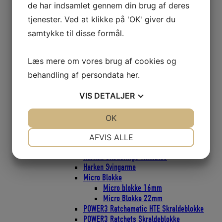
CARBO Skraldeblok 57mm
de har indsamlet gennem din brug af deres
CARBO Skraldeblok 75mm
tjenester. Ved at klikke på 'OK' giver du
Classic Blokke
Bullet Classic Blokke 29mm
samtykke til disse formål.
Bullet Classic Blokke 38mm
Bullet Classic Blokke 57mm
Læs mere om vores brug af cookies og
Element Blokke
Element Blokke 45mm
behandling af persondata
her
.
Element Blokke 60mm
Element Blokke 80mm
VIS
DETALJER
ESP Cruising Blokke
ESP Cruising 40mm
JA
NEJ
OK
JA
NEJ
ESP Cruising 57mm
NØDVENDIGE
PRÆFERENCER
ESP Cruising 75mm
AFVIS ALLE
Flip-Flop Blokke
JA
NEJ
JA
NEJ
Harken Skøderinge Thimbles
Harken Svingarme
MARKETING
STATISTIK
Micro Blokke
Micro blokke 16mm
Micro Blokke 22mm
POWER3 Ratchamatic HTE Skraldeblokke
POWER3 Ratchets Skraldeblokke