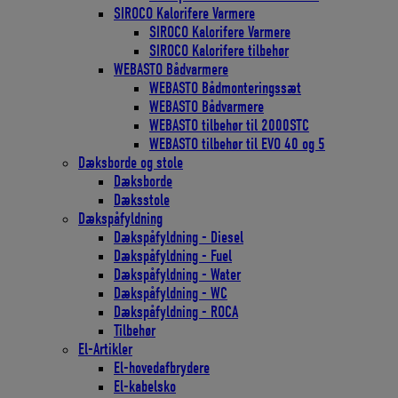
SIROCO Kalorifere Varmere
SIROCO Kalorifere Varmere
SIROCO Kalorifere tilbehør
WEBASTO Bådvarmere
WEBASTO Bådmonteringssæt
WEBASTO Bådvarmere
WEBASTO tilbehør til 2000STC
WEBASTO tilbehør til EVO 40 og 5
Dæksborde og stole
Dæksborde
Dæksstole
Dækspåfyldning
Dækspåfyldning - Diesel
Dækspåfyldning - Fuel
Dækspåfyldning - Water
Dækspåfyldning - WC
Dækspåfyldning - ROCA
Tilbehør
El-Artikler
El-hovedafbrydere
El-kabelsko