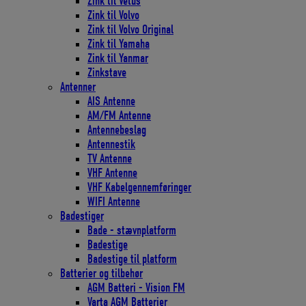
Zink til Vetus
Zink til Volvo
Zink til Volvo Original
Zink til Yamaha
Zink til Yanmar
Zinkstave
Antenner
AIS Antenne
AM/FM Antenne
Antennebeslag
Antennestik
TV Antenne
VHF Antenne
VHF Kabelgennemføringer
WIFI Antenne
Badestiger
Bade - stævnplatform
Badestige
Badestige til platform
Batterier og tilbehør
AGM Batteri - Vision FM
Varta AGM Batterier