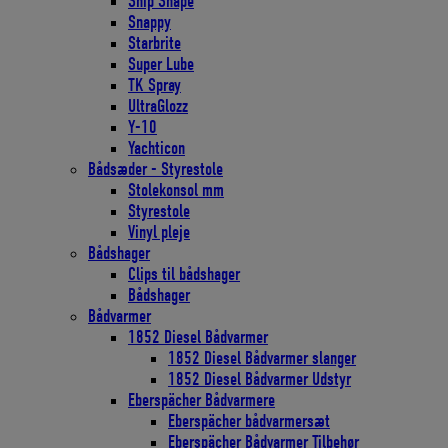
Ship Shape
Snappy
Starbrite
Super Lube
TK Spray
UltraGlozz
Y-10
Yachticon
Bådsæder - Styrestole
Stolekonsol mm
Styrestole
Vinyl pleje
Bådshager
Clips til bådshager
Bådshager
Bådvarmer
1852 Diesel Bådvarmer
1852 Diesel Bådvarmer slanger
1852 Diesel Bådvarmer Udstyr
Eberspächer Bådvarmere
Eberspächer bådvarmersæt
Eberspächer Bådvarmer Tilbehør