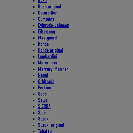
Bukh
Bukh original
Caterpillar
Cummins
Evinrude-Johnson
Filtertang
Fleetguard
Honda
Honda original
Lombardini
Mercruiser
Mercury-Mariner
Nanni
Orbitrade
Perkins
Sabb
Selva
SIERRA
Solé
Suzuki
Suzuki original
Tohatsu