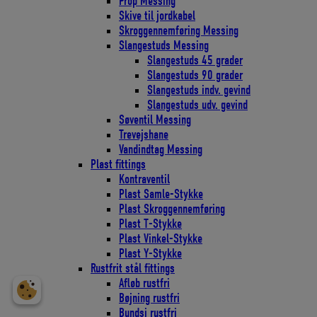
Prop Messing
Skive til jordkabel
Skroggennemføring Messing
Slangestuds Messing
Slangestuds 45 grader
Slangestuds 90 grader
Slangestuds indv. gevind
Slangestuds udv. gevind
Søventil Messing
Trevejshane
Vandindtag Messing
Plast fittings
Kontraventil
Plast Samle-Stykke
Plast Skroggennemføring
Plast T-Stykke
Plast Vinkel-Stykke
Plast Y-Stykke
Rustfrit stål fittings
Afløb rustfri
Bøjning rustfri
Bundsi rustfri