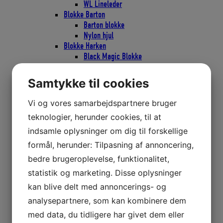
WL Lineleder
Blokke Barton
Barton blokke
Nylon hjul
Blokke Harken
Black Magic Blokke
Black Magic Blokke 45mm
Black Magic Blokke 57mm
Samtykke til cookies
Black Magic Blokke 75mm
CARBO AIR Blokke
Vi og vores samarbejdspartnere bruger
CARBO AIR Blokke 29mm
teknologier, herunder cookies, til at
CARBO AIR Blokke 40mm
CARBO AIR Blokke 57mm
indsamle oplysninger om dig til forskellige
CARBO AIR Blokke 75mm
formål, herunder: Tilpasning af annoncering,
CARBO Ratchamatic Skraldeblokke
bedre brugeroplevelse, funktionalitet,
CARBO Ratchamatic Skraldeblokke
57mm
statistik og marketing. Disse oplysninger
CARBO Ratchamatic Skraldeblokke
kan blive delt med annoncerings- og
75mm
analysepartnere, som kan kombinere dem
CARBO Skraldeblokke
CARBO Skraldeblok 40mm
med data, du tidligere har givet dem eller