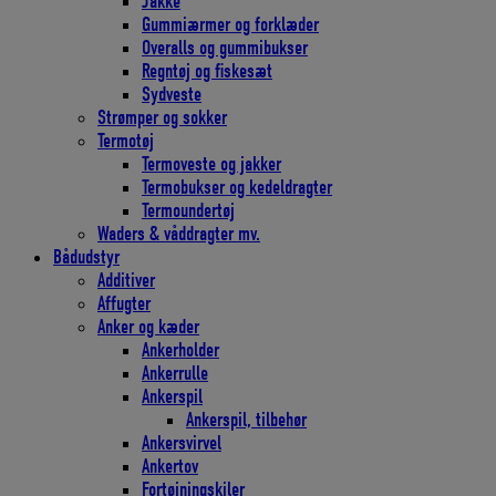
Jakke
Gummiærmer og forklæder
Overalls og gummibukser
Regntøj og fiskesæt
Sydveste
Strømper og sokker
Termotøj
Termoveste og jakker
Termobukser og kedeldragter
Termoundertøj
Waders & våddragter mv.
Bådudstyr
Additiver
Affugter
Anker og kæder
Ankerholder
Ankerrulle
Ankerspil
Ankerspil, tilbehør
Ankersvirvel
Ankertov
Fortøjningskiler