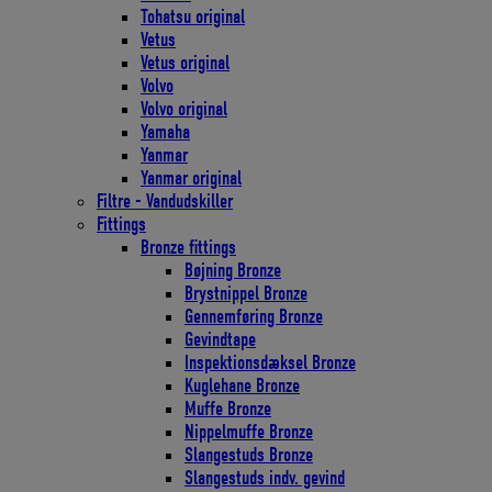
Tohatsu original
Vetus
Vetus original
Volvo
Volvo original
Yamaha
Yanmar
Yanmar original
Filtre - Vandudskiller
Fittings
Bronze fittings
Bøjning Bronze
Brystnippel Bronze
Gennemføring Bronze
Gevindtape
Inspektionsdæksel Bronze
Kuglehane Bronze
Muffe Bronze
Nippelmuffe Bronze
Slangestuds Bronze
Slangestuds indv. gevind