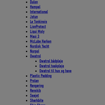
Dulon
Hempel
International
Jotun
Le Tonkinois
LionProtect
Liqui Moly
Maxi 3
McLube Harken
Nordisk Yacht
Norpol
Owatrol
Owatrol bådpleje
Owatrol teakpleje
Owatrol til hus og have
Plastic Padding
Prolan
Rengøring
Renskib
Seajet
Sharkbite