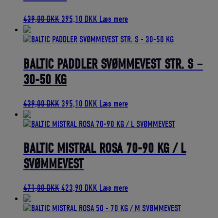
Den
Den
439,00
DKK
395,10
DKK
Læs mere
oprindelige
aktuelle
pris
pris
var:
er:
439,00 DKK.
395,10 DKK.
BALTIC PADDLER SVØMMEVEST STR. S –
30-50 KG
Den
Den
439,00
DKK
395,10
DKK
Læs mere
oprindelige
aktuelle
pris
pris
var:
er:
439,00 DKK.
395,10 DKK.
BALTIC MISTRAL ROSA 70-90 KG / L
SVØMMEVEST
Den
Den
471,00
DKK
423,90
DKK
Læs mere
oprindelige
aktuelle
pris
pris