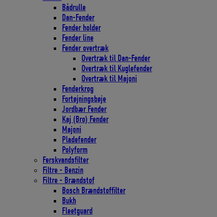
Bådrulle
Dan-Fender
Fender holder
Fender line
Fender overtræk
Overtræk til Dan-Fender
Overtræk til Kuglefender
Overtræk til Majoni
Fenderkrog
Fortøjningsbøje
Jordbær Fender
Kaj (Bro) Fender
Majoni
Pladefender
Polyform
Ferskvandsfilter
Filtre - Benzin
Filtre - Brændstof
Bosch Brændstoffilter
Bukh
Fleetguard