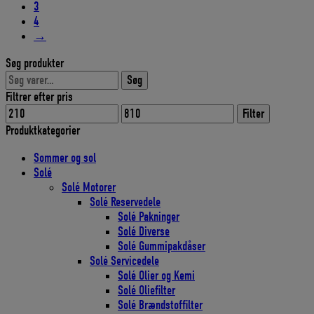
3
409,00 DKK.
368,10 DKK.
4
→
Søg produkter
Søg
Søg
efter:
Filtrer efter pris
Mindste
Højeste
Filter
pris
pris
Produktkategorier
Sommer og sol
Solé
Solé Motorer
Solé Reservedele
Solé Pakninger
Solé Diverse
Solé Gummipakdåser
Solé Servicedele
Solé Olier og Kemi
Solé Oliefilter
Solé Brændstoffilter