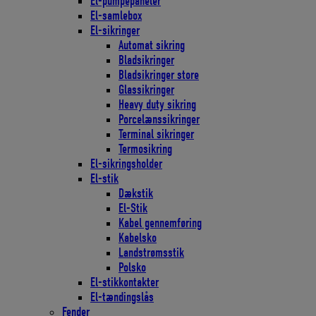
El-pumpepaneler
El-samlebox
El-sikringer
Automat sikring
Bladsikringer
Bladsikringer store
Glassikringer
Heavy duty sikring
Porcelænssikringer
Terminal sikringer
Termosikring
El-sikringsholder
El-stik
Dækstik
El-Stik
Kabel gennemføring
Kabelsko
Landstrømsstik
Polsko
El-stikkontakter
El-tændingslås
Fender