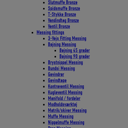
Slutmuffe Bronze
Spidsmuffe Bronze
T-Stykke Bronze
Vandindtag Bronze
Ventil Bronze
Messing fittings
3-Vejs Fitting Messing
Bøjning Messing
Bøjning 45 grader
Bøjning 90 grader
Brystnippel Messing
Bundsi Messing
Gevindrør
Gevindtape
Kontraventil Messing
Kugleventil Messing
Manifold / fordeler
Modholdsværktøj
Møtrik/skiver Messing
Muffe Messing
Nippelmuffe Messing