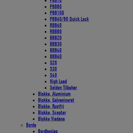
PBB70
PBB80
PBB100
PBB60/80 Quick Lock
RBB60
RBB80
BBB20
BBB30
BBB40
BBB60
S20
S30
S40
High Load
Selden Tilbehør
Blokke, Aluminium
Blokke, Galvaniseret
Blokke, Rustfri
Blokke, Scepter
Blokke Viadana
Borde
Bordbeslag