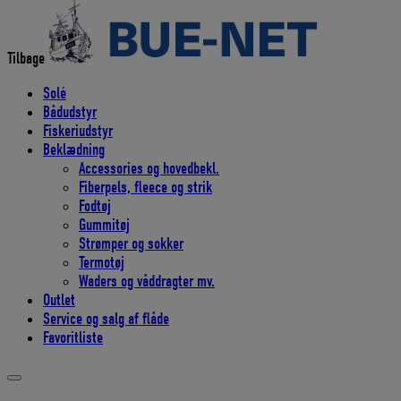
efter:
Tilbage
Solé
Bådudstyr
Fiskeriudstyr
Beklædning
Accessories og hovedbekl.
Fiberpels, fleece og strik
Fodtøj
Gummitøj
Strømper og sokker
Termotøj
Waders og våddragter mv.
Outlet
Service og salg af flåde
Favoritliste