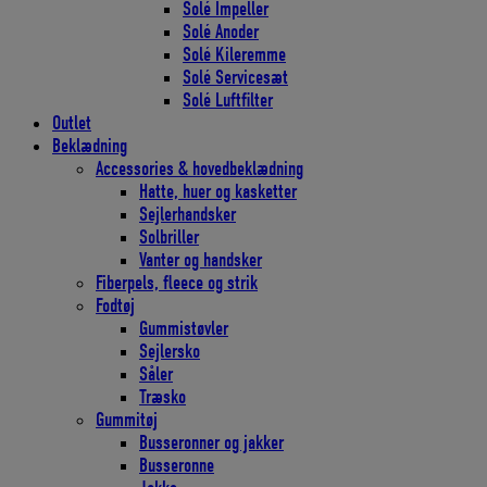
Solé Impeller
Solé Anoder
Solé Kileremme
Solé Servicesæt
Solé Luftfilter
Outlet
Beklædning
Accessories & hovedbeklædning
Hatte, huer og kasketter
Sejlerhandsker
Solbriller
Vanter og handsker
Fiberpels, fleece og strik
Fodtøj
Gummistøvler
Sejlersko
Såler
Træsko
Gummitøj
Busseronner og jakker
Busseronne