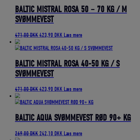
var:
er:
471,00 DKK.
423,90 DKK.
BALTIC MISTRAL ROSA 50 – 70 KG / M
SVØMMEVEST
Den
Den
471,00
DKK
423,90
DKK
Læs mere
oprindelige
aktuelle
pris
pris
var:
er:
471,00 DKK.
423,90 DKK.
BALTIC MISTRAL ROSA 40-50 KG / S
SVØMMEVEST
Den
Den
471,00
DKK
423,90
DKK
Læs mere
oprindelige
aktuelle
pris
pris
var:
er:
471,00 DKK.
423,90 DKK.
BALTIC AQUA SVØMMEVEST RØD 90+ KG
Den
Den
269,00
DKK
242,10
DKK
Læs mere
oprindelige
aktuelle