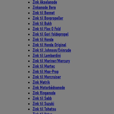
Zink Akselanode
Zinkanode Bera
Zink til Bennet
Zink til Bovpropeller
Zink til Bukh
Zink til Flex O Fold
Zink til Gori foldepropel
Zink til Honda
Zink til Honda Original
Zink til Johnson/Evinrude
Zink til Lombardini
Zink til Mariner/Mercury
Zink til Martec
Zink til Max-Prop
Zink til Mercruiser
Zink Møtrik
Zink Motorbådsanode
Zink Ringanode
Zink til Sabb
Zink til Suzuki
Zink til Tohatsu