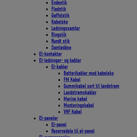
Endestik
Fladstik
Gaffelstik
Kabelsko
Ledningssamler
Ringstik
Rundt stik
Samledåse
El-kontakter
El-ledninger- og kabler
El-kabler
Batterikabler med kabelsko
FM Kabel
Gummikabel sort til landstrøm
Landstrømskabler
Marine kabel
Monteringskabel
VHF Kabel
El-paneler
El-panel
Reservedele til el-panel