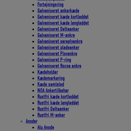
Fortøjningsring
Galvaniseret ankerkæde
Galvaniseret kæde kortleddet
Galvaniseret kæde langleddet
Galvaniseret Deltaanker
Galvaniseret M-ankre
Galvaniseret paraplyankre
Galvaniseret pladeanker
Galvaniseret Plovankre
Galvaniseret P-ring
Galvaniseret Rocna ankre
Kædeholder
Kædemarkering
Kæde samleled
NOA Ankertilbehør
Rustfri kæde kortleddet
Rustfri kæde langleddet
Rustfri Deltaanker
Rustfri M-anker
Anoder
Alu Anode