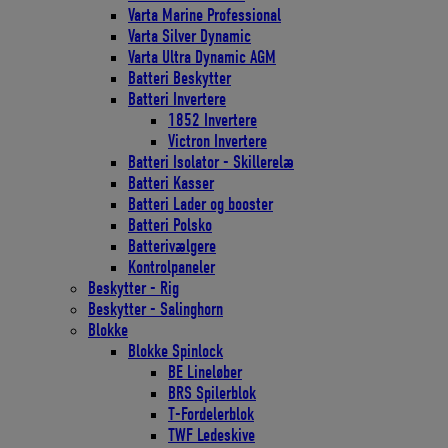
Varta Marine Professional
Varta Silver Dynamic
Varta Ultra Dynamic AGM
Batteri Beskytter
Batteri Invertere
1852 Invertere
Victron Invertere
Batteri Isolator - Skillerelæ
Batteri Kasser
Batteri Lader og booster
Batteri Polsko
Batterivælgere
Kontrolpaneler
Beskytter - Rig
Beskytter - Salinghorn
Blokke
Blokke Spinlock
BE Lineløber
BRS Spilerblok
T-Fordelerblok
TWF Ledeskive