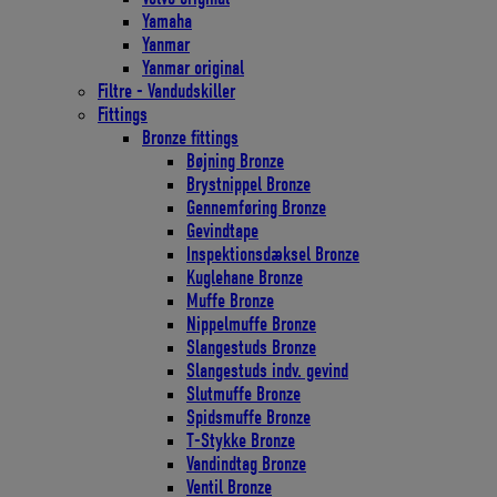
Yamaha
Yanmar
Yanmar original
Filtre - Vandudskiller
Fittings
Bronze fittings
Bøjning Bronze
Brystnippel Bronze
Gennemføring Bronze
Gevindtape
Inspektionsdæksel Bronze
Kuglehane Bronze
Muffe Bronze
Nippelmuffe Bronze
Slangestuds Bronze
Slangestuds indv. gevind
Slutmuffe Bronze
Spidsmuffe Bronze
T-Stykke Bronze
Vandindtag Bronze
Ventil Bronze