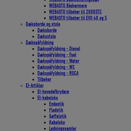
WEBASTO Bådvarmere
WEBASTO tilbehør til 2000STC
WEBASTO tilbehør til EVO 40 og 5
Dæksborde og stole
Dæksborde
Dæksstole
Dækspåfyldning
Dækspåfyldning - Diesel
Dækspåfyldning - Fuel
Dækspåfyldning - Water
Dækspåfyldning - WC
Dækspåfyldning - ROCA
Tilbehør
El-Artikler
El-hovedafbrydere
El-kabelsko
Endestik
Fladstik
Gaffelstik
Kabelsko
Ledningssamler