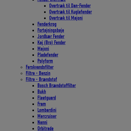
Overtræk til Dan-Fender
Overtræk til Kuglefender
Overtræk til Majoni
Fenderkrog
Fortøjningsbøje
Jordbær Fender
Kaj (Bro) Fender
Majoni
Pladefender
Polyform
Ferskvandsfilter
Filtre - Benzin
Filtre - Brændstof
Bosch Brændstoffilter
Bukh
Fleetguard
Fram
Lombardini
Mercruiser
Nanni
Orbitrade