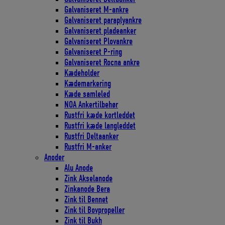
Galvaniseret M-ankre
Galvaniseret paraplyankre
Galvaniseret pladeanker
Galvaniseret Plovankre
Galvaniseret P-ring
Galvaniseret Rocna ankre
Kædeholder
Kædemarkering
Kæde samleled
NOA Ankertilbehør
Rustfri kæde kortleddet
Rustfri kæde langleddet
Rustfri Deltaanker
Rustfri M-anker
Anoder
Alu Anode
Zink Akselanode
Zinkanode Bera
Zink til Bennet
Zink til Bovpropeller
Zink til Bukh