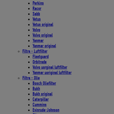
Perkins
Racor
Sabb
Vetus
Vetus original
Volvo
Volvo original
Yanmar
Yanmar original
Filtre - Luftfilter
Fleetguard
Orbitrade
Volvo uorginal luftfilter
Yanmar uoriginal luftfilter
Filtre - Olie
Bosch Oliefilter
Bukh
Bukh original
Caterpillar
Cummins
Evinrude-Johnson