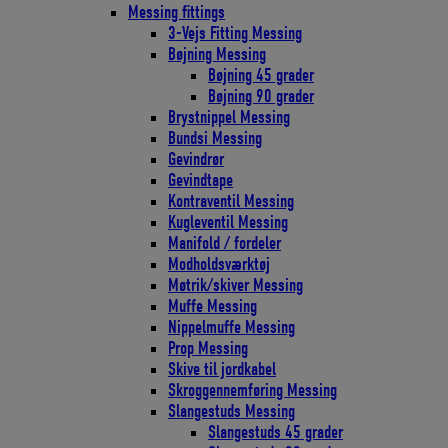
Messing fittings
3-Vejs Fitting Messing
Bøjning Messing
Bøjning 45 grader
Bøjning 90 grader
Brystnippel Messing
Bundsi Messing
Gevindrør
Gevindtape
Kontraventil Messing
Kugleventil Messing
Manifold / fordeler
Modholdsværktøj
Møtrik/skiver Messing
Muffe Messing
Nippelmuffe Messing
Prop Messing
Skive til jordkabel
Skroggennemføring Messing
Slangestuds Messing
Slangestuds 45 grader