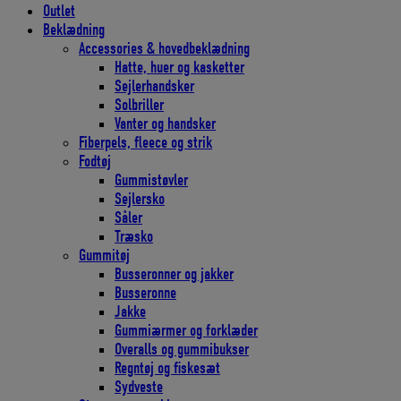
Outlet
Beklædning
Accessories & hovedbeklædning
Hatte, huer og kasketter
Sejlerhandsker
Solbriller
Vanter og handsker
Fiberpels, fleece og strik
Fodtøj
Gummistøvler
Sejlersko
Såler
Træsko
Gummitøj
Busseronner og jakker
Busseronne
Jakke
Gummiærmer og forklæder
Overalls og gummibukser
Regntøj og fiskesæt
Sydveste