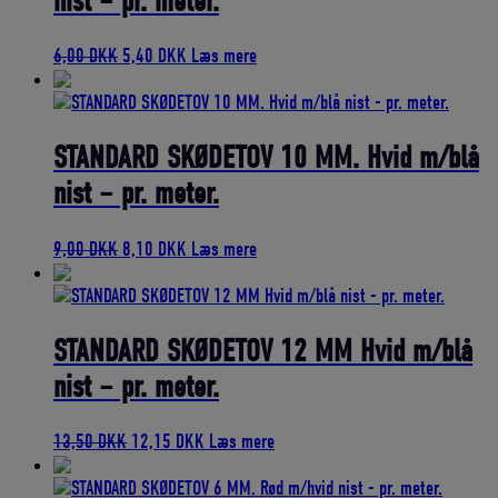
nist – pr. meter.
Den
Den
6,00
DKK
5,40
DKK
Læs mere
oprindelige
aktuelle
pris
pris
var:
er:
6,00 DKK.
5,40 DKK.
STANDARD SKØDETOV 10 MM. Hvid m/blå
nist – pr. meter.
Den
Den
9,00
DKK
8,10
DKK
Læs mere
oprindelige
aktuelle
pris
pris
var:
er:
9,00 DKK.
8,10 DKK.
STANDARD SKØDETOV 12 MM Hvid m/blå
nist – pr. meter.
Den
Den
13,50
DKK
12,15
DKK
Læs mere
oprindelige
aktuelle
pris
pris