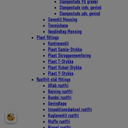
Slangestuds 90 grader
Slangestuds indv. gevind
Slangestuds udv. gevind
Søventil Messing
Trevejshane
Vandindtag Messing
Plast fittings
Kontraventil
Plast Samle-Stykke
Plast Skroggennemføring
Plast T-Stykke
Plast Vinkel-Stykke
Plast Y-Stykke
Rustfrit stål fittings
Afløb rustfri
Bøjning rustfri
Bundsi rustfri
Gevindtape
Inspektionsdæksel rustfri
Kugleventil rustfri
Muffe rustfri
Nippel rustfri