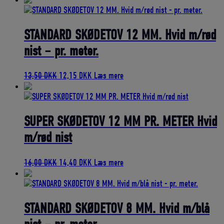
pris
pris
var:
er:
6,00 DKK.
5,40 DKK.
STANDARD SKØDETOV 12 MM. Hvid m/rød
nist – pr. meter.
Den
Den
13,50
DKK
12,15
DKK
Læs mere
oprindelige
aktuelle
pris
pris
var:
er:
13,50 DKK.
12,15 DKK.
SUPER SKØDETOV 12 MM PR. METER Hvid
m/rød nist
Den
Den
16,00
DKK
14,40
DKK
Læs mere
oprindelige
aktuelle
pris
pris
var:
er:
16,00 DKK.
14,40 DKK.
STANDARD SKØDETOV 8 MM. Hvid m/blå