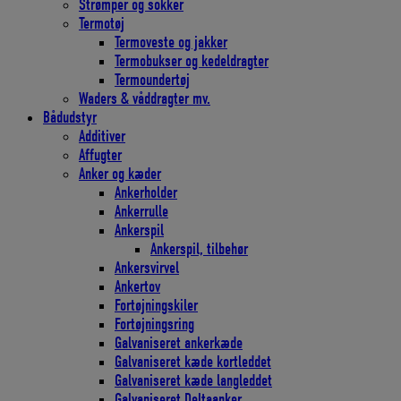
Strømper og sokker
Termotøj
Termoveste og jakker
Termobukser og kedeldragter
Termoundertøj
Waders & våddragter mv.
Bådudstyr
Additiver
Affugter
Anker og kæder
Ankerholder
Ankerrulle
Ankerspil
Ankerspil, tilbehør
Ankersvirvel
Ankertov
Fortøjningskiler
Fortøjningsring
Galvaniseret ankerkæde
Galvaniseret kæde kortleddet
Galvaniseret kæde langleddet
Galvaniseret Deltaanker