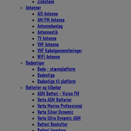
Zinkstave
Antenner
AIS Antenne
AM/FM Antenne
Antennebeslag
Antennestik
TV Antenne
VHF Antenne
VHF Kabelgennemføringer
WIFI Antenne
Badestiger
Bade - stævnplatform
Badestige
Badestige til platform
Batterier og tilbehør
AGM Batteri - Vision FM
Varta AGM Batterier
Varta Marine Professional
Varta Silver Dynamic
Varta Ultra Dynamic AGM
Batteri Beskytter
Batteri Invertere