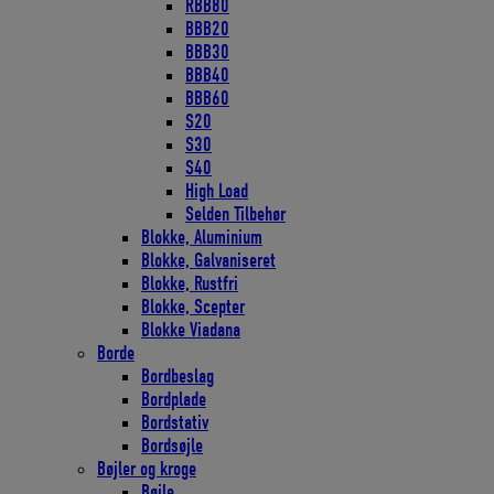
RBB80
BBB20
BBB30
BBB40
BBB60
S20
S30
S40
High Load
Selden Tilbehør
Blokke, Aluminium
Blokke, Galvaniseret
Blokke, Rustfri
Blokke, Scepter
Blokke Viadana
Borde
Bordbeslag
Bordplade
Bordstativ
Bordsøjle
Bøjler og kroge
Bøjle