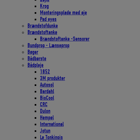
Krog
Monteringsplade med øje
Pad eyes
Brændstofdunke
Brændstoftanke
Brændstoftanke -Sensorer
Bundprop - Lænseprop
Bøger
Bådbørste
Bådpleje
1852
3M produkter
Autosol
Bardahl
BioCool
CRC
Dulon
Hempel
International
Jotun
Le Tonkinois