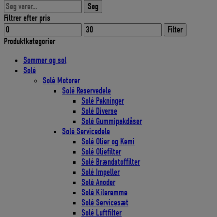
Søg
Søg
efter:
Filtrer efter pris
Mindste
Højeste
Filter
pris
pris
Produktkategorier
Sommer og sol
Solé
Solé Motorer
Solé Reservedele
Solé Pakninger
Solé Diverse
Solé Gummipakdåser
Solé Servicedele
Solé Olier og Kemi
Solé Oliefilter
Solé Brændstoffilter
Solé Impeller
Solé Anoder
Solé Kileremme
Solé Servicesæt
Solé Luftfilter