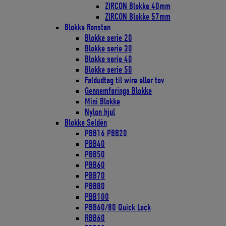
ZIRCON Blokke 40mm
ZIRCON Blokke 57mm
Blokke Ronstan
Blokke serie 20
Blokke serie 30
Blokke serie 40
Blokke serie 50
Faldudtag til wire eller tov
Gennemførings Blokke
Mini Blokke
Nylon hjul
Blokke Seldén
PBB16 PBB20
PBB40
PBB50
PBB60
PBB70
PBB80
PBB100
PBB60/80 Quick Lock
RBB60