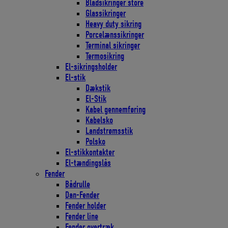
Bladsikringer store
Glassikringer
Heavy duty sikring
Porcelænssikringer
Terminal sikringer
Termosikring
El-sikringsholder
El-stik
Dækstik
El-Stik
Kabel gennemføring
Kabelsko
Landstrømsstik
Polsko
El-stikkontakter
El-tændingslås
Fender
Bådrulle
Dan-Fender
Fender holder
Fender line
Fender overtræk