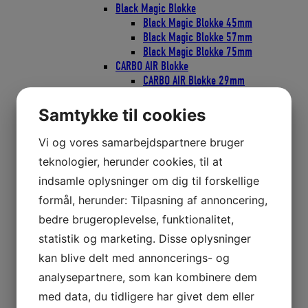
Black Magic Blokke
Black Magic Blokke 45mm
Black Magic Blokke 57mm
Black Magic Blokke 75mm
CARBO AIR Blokke
CARBO AIR Blokke 29mm
CARBO AIR Blokke 40mm
CARBO AIR Blokke 57mm
Samtykke til cookies
CARBO AIR Blokke 75mm
CARBO Ratchamatic Skraldeblokke
Vi og vores samarbejdspartnere bruger
CARBO Ratchamatic Skraldeblokke
teknologier, herunder cookies, til at
57mm
indsamle oplysninger om dig til forskellige
CARBO Ratchamatic Skraldeblokke
75mm
formål, herunder: Tilpasning af annoncering,
CARBO Skraldeblokke
bedre brugeroplevelse, funktionalitet,
CARBO Skraldeblok 40mm
statistik og marketing. Disse oplysninger
CARBO Skraldeblok 57mm
CARBO Skraldeblok 75mm
kan blive delt med annoncerings- og
Classic Blokke
analysepartnere, som kan kombinere dem
Bullet Classic Blokke 29mm
med data, du tidligere har givet dem eller
Bullet Classic Blokke 38mm