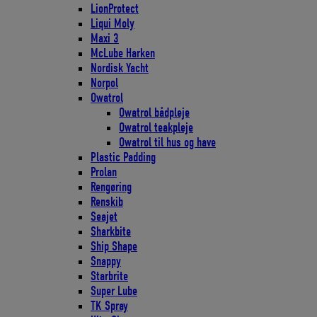
LionProtect
Liqui Moly
Maxi 3
McLube Harken
Nordisk Yacht
Norpol
Owatrol
Owatrol bådpleje
Owatrol teakpleje
Owatrol til hus og have
Plastic Padding
Prolan
Rengøring
Renskib
Seajet
Sharkbite
Ship Shape
Snappy
Starbrite
Super Lube
TK Spray