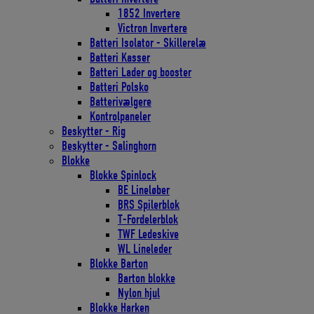
1852 Invertere
Victron Invertere
Batteri Isolator - Skillerelæ
Batteri Kasser
Batteri Lader og booster
Batteri Polsko
Batterivælgere
Kontrolpaneler
Beskytter - Rig
Beskytter - Salinghorn
Blokke
Blokke Spinlock
BE Lineløber
BRS Spilerblok
T-Fordelerblok
TWF Ledeskive
WL Lineleder
Blokke Barton
Barton blokke
Nylon hjul
Blokke Harken