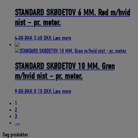
var:
er:
13,50 DKK.
12,15 DKK.
STANDARD SKØDETOV 6 MM. Rød m/hvid
nist – pr. meter.
Den
Den
4,00
DKK
3,60
DKK
Læs mere
oprindelige
aktuelle
pris
pris
var:
er:
4,00 DKK.
3,60 DKK.
STANDARD SKØDETOV 10 MM. Grøn
m/hvid nist – pr. meter.
Den
Den
9,00
DKK
8,10
DKK
Læs mere
oprindelige
aktuelle
1
pris
pris
2
var:
er:
3
9,00 DKK.
8,10 DKK.
→
Søg produkter