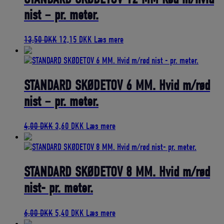
nist – pr. meter.
Den
Den
13,50
DKK
12,15
DKK
Læs mere
oprindelige
aktuelle
pris
pris
var:
er:
13,50 DKK.
12,15 DKK.
STANDARD SKØDETOV 6 MM. Hvid m/rød
nist – pr. meter.
Den
Den
4,00
DKK
3,60
DKK
Læs mere
oprindelige
aktuelle
pris
pris
var:
er:
4,00 DKK.
3,60 DKK.
STANDARD SKØDETOV 8 MM. Hvid m/rød
nist- pr. meter.
Den
Den
6,00
DKK
5,40
DKK
Læs mere
oprindelige
aktuelle