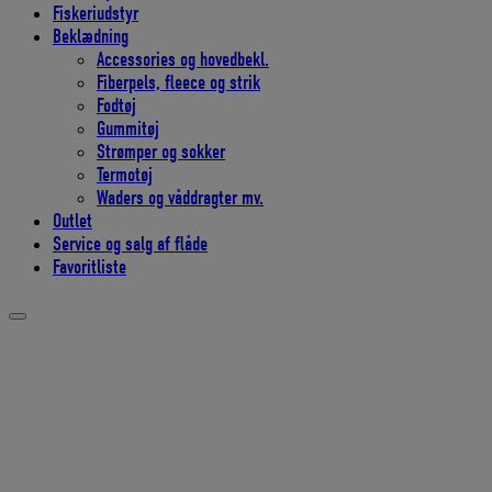
Fiskeriudstyr
Beklædning
Accessories og hovedbekl.
Fiberpels, fleece og strik
Fodtøj
Gummitøj
Strømper og sokker
Termotøj
Waders og våddragter mv.
Outlet
Service og salg af flåde
Favoritliste