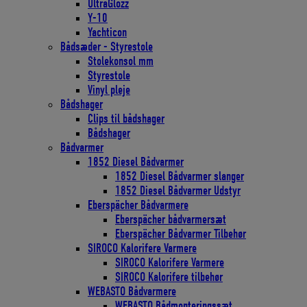
UltraGlozz
Y-10
Yachticon
Bådsæder - Styrestole
Stolekonsol mm
Styrestole
Vinyl pleje
Bådshager
Clips til bådshager
Bådshager
Bådvarmer
1852 Diesel Bådvarmer
1852 Diesel Bådvarmer slanger
1852 Diesel Bådvarmer Udstyr
Eberspächer Bådvarmere
Eberspächer bådvarmersæt
Eberspächer Bådvarmer Tilbehør
SIROCO Kalorifere Varmere
SIROCO Kalorifere Varmere
SIROCO Kalorifere tilbehør
WEBASTO Bådvarmere
WEBASTO Bådmonteringssæt