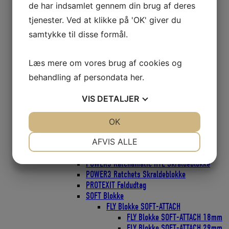
Bullet Classic Blokke 57mm
de har indsamlet gennem din brug af deres
Element Blokke
tjenester. Ved at klikke på 'OK' giver du
Element Blokke 45mm
samtykke til disse formål.
Element Blokke 60mm
Element Blokke 80mm
ESP Cruising Blokke
Læs mere om vores brug af cookies og
ESP Cruising 40mm
behandling af persondata
her
.
ESP Cruising 57mm
ESP Cruising 75mm
VIS
DETALJER
Flip-Flop Blokke
Harken Skøderinge Thimbles
Harken Svingarme
JA
NEJ
OK
JA
NEJ
Micro Blokke
NØDVENDIGE
PRÆFERENCER
AFVIS ALLE
Micro blokke 16mm
Micro Blokke 22mm
JA
NEJ
JA
NEJ
POWER3 Ratchamatic HTE Skraldeblokke
POWER3 Ratchets Skraldeblokke
MARKETING
STATISTIK
PROTEXIT Faldudtag
SOFT Blokke
FLY Blokke SOFT-ATTACH
FLY Blokke SOFT-ATTACH 18mm
FLY Blokke SOFT-ATTACH 29mm