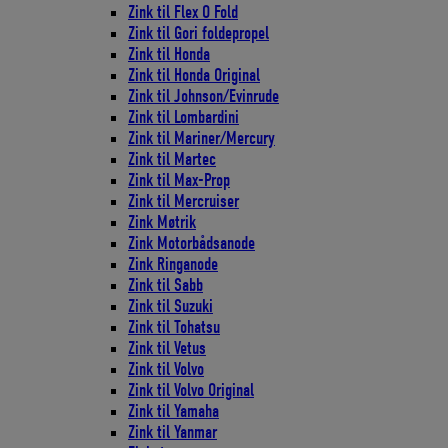
Zink til Flex O Fold
Zink til Gori foldepropel
Zink til Honda
Zink til Honda Original
Zink til Johnson/Evinrude
Zink til Lombardini
Zink til Mariner/Mercury
Zink til Martec
Zink til Max-Prop
Zink til Mercruiser
Zink Møtrik
Zink Motorbådsanode
Zink Ringanode
Zink til Sabb
Zink til Suzuki
Zink til Tohatsu
Zink til Vetus
Zink til Volvo
Zink til Volvo Original
Zink til Yamaha
Zink til Yanmar