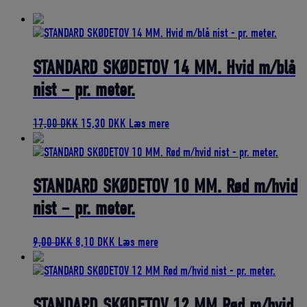
bedømmelse
STANDARD SKØDETOV 14 MM. Hvid m/blå
nist – pr. meter.
Den
Den
17,00
DKK
15,30
DKK
Læs mere
oprindelige
aktuelle
pris
pris
var:
er:
17,00 DKK.
15,30 DKK.
STANDARD SKØDETOV 10 MM. Rød m/hvid
nist – pr. meter.
Den
Den
9,00
DKK
8,10
DKK
Læs mere
oprindelige
aktuelle
pris
pris
var:
er:
9,00 DKK.
8,10 DKK.
STANDARD SKØDETOV 12 MM Rød m/hvid