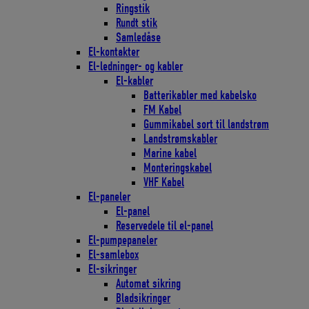
Ringstik
Rundt stik
Samledåse
El-kontakter
El-ledninger- og kabler
El-kabler
Batterikabler med kabelsko
FM Kabel
Gummikabel sort til landstrøm
Landstrømskabler
Marine kabel
Monteringskabel
VHF Kabel
El-paneler
El-panel
Reservedele til el-panel
El-pumpepaneler
El-samlebox
El-sikringer
Automat sikring
Bladsikringer