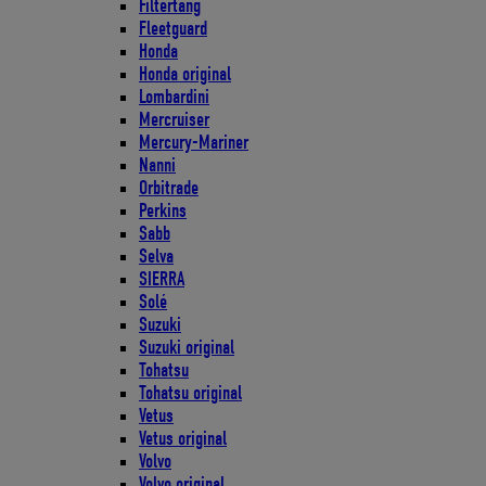
Filtertang
Fleetguard
Honda
Honda original
Lombardini
Mercruiser
Mercury-Mariner
Nanni
Orbitrade
Perkins
Sabb
Selva
SIERRA
Solé
Suzuki
Suzuki original
Tohatsu
Tohatsu original
Vetus
Vetus original
Volvo
Volvo original