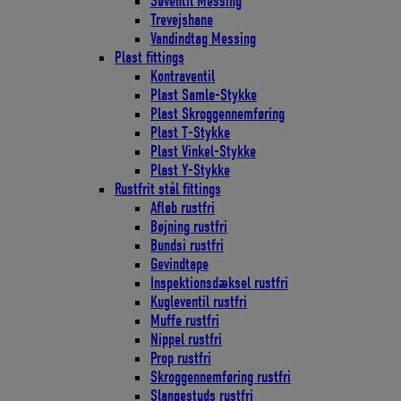
Søventil Messing
Trevejshane
Vandindtag Messing
Plast fittings
Kontraventil
Plast Samle-Stykke
Plast Skroggennemføring
Plast T-Stykke
Plast Vinkel-Stykke
Plast Y-Stykke
Rustfrit stål fittings
Afløb rustfri
Bøjning rustfri
Bundsi rustfri
Gevindtape
Inspektionsdæksel rustfri
Kugleventil rustfri
Muffe rustfri
Nippel rustfri
Prop rustfri
Skroggennemføring rustfri
Slangestuds rustfri