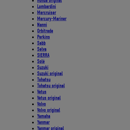
Honda original
Lombardini
Mercruiser
Mercury-Mariner
Nanni
Orbitrade
Perkins
Sabb
Selva
SIERRA
Solé
Suzuki
Suzuki original
Tohatsu
Tohatsu original
Vetus
Vetus original
Volvo
Volvo original
Yamaha
Yanmar
Yanmar original