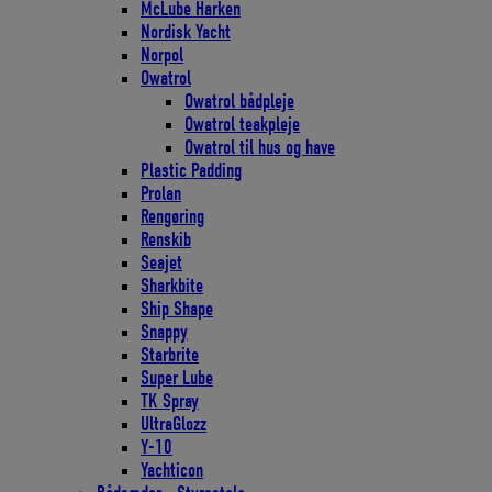
McLube Harken
Nordisk Yacht
Norpol
Owatrol
Owatrol bådpleje
Owatrol teakpleje
Owatrol til hus og have
Plastic Padding
Prolan
Rengøring
Renskib
Seajet
Sharkbite
Ship Shape
Snappy
Starbrite
Super Lube
TK Spray
UltraGlozz
Y-10
Yachticon