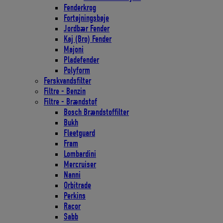
Fenderkrog
Fortøjningsbøje
Jordbær Fender
Kaj (Bro) Fender
Majoni
Pladefender
Polyform
Ferskvandsfilter
Filtre - Benzin
Filtre - Brændstof
Bosch Brændstoffilter
Bukh
Fleetguard
Fram
Lombardini
Mercruiser
Nanni
Orbitrade
Perkins
Racor
Sabb