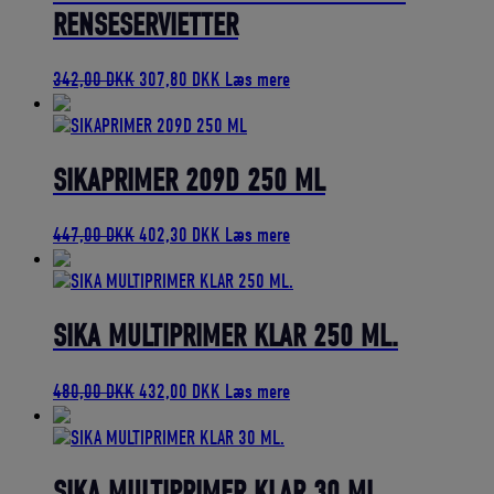
RENSESERVIETTER
Den
Den
342,00
DKK
307,80
DKK
Læs mere
oprindelige
aktuelle
pris
pris
var:
er:
342,00 DKK.
307,80 DKK.
SIKAPRIMER 209D 250 ML
Den
Den
447,00
DKK
402,30
DKK
Læs mere
oprindelige
aktuelle
pris
pris
var:
er:
447,00 DKK.
402,30 DKK.
SIKA MULTIPRIMER KLAR 250 ML.
Den
Den
480,00
DKK
432,00
DKK
Læs mere
oprindelige
aktuelle
pris
pris
var:
er:
480,00 DKK.
432,00 DKK.
SIKA MULTIPRIMER KLAR 30 ML.