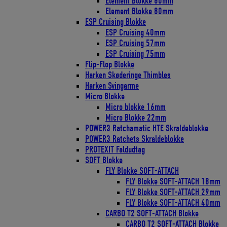
Element Blokke 60mm
Element Blokke 80mm
ESP Cruising Blokke
ESP Cruising 40mm
ESP Cruising 57mm
ESP Cruising 75mm
Flip-Flop Blokke
Harken Skøderinge Thimbles
Harken Svingarme
Micro Blokke
Micro blokke 16mm
Micro Blokke 22mm
POWER3 Ratchamatic HTE Skraldeblokke
POWER3 Ratchets Skraldeblokke
PROTEXIT Faldudtag
SOFT Blokke
FLY Blokke SOFT-ATTACH
FLY Blokke SOFT-ATTACH 18mm
FLY Blokke SOFT-ATTACH 29mm
FLY Blokke SOFT-ATTACH 40mm
CARBO T2 SOFT-ATTACH Blokke
CARBO T2 SOFT-ATTACH Blokke