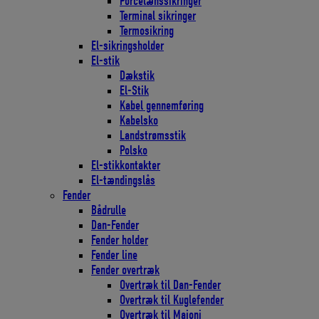
Porcelænssikringer
Terminal sikringer
Termosikring
El-sikringsholder
El-stik
Dækstik
El-Stik
Kabel gennemføring
Kabelsko
Landstrømsstik
Polsko
El-stikkontakter
El-tændingslås
Fender
Bådrulle
Dan-Fender
Fender holder
Fender line
Fender overtræk
Overtræk til Dan-Fender
Overtræk til Kuglefender
Overtræk til Majoni