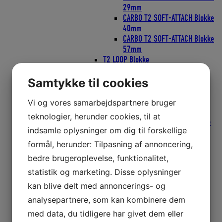
29mm
CARBO T2 SOFT-ATTACH Blokke
40mm
CARBO T2 SOFT-ATTACH Blokke
57mm
T2 LOOP Blokke
T2 LOOP Blokke 40mm
T2 LOOP Blokke 57mm
Samtykke til cookies
T2 SOFT RATCHAMATIC Blokke
T2 SOFT TATCHAMATIC Blokke
Vi og vores samarbejdspartnere bruger
40mm
teknologier, herunder cookies, til at
T2 SOFT RATCHAMATIC Blokke
indsamle oplysninger om dig til forskellige
57mm
Wire Blokke
formål, herunder: Tilpasning af annoncering,
Wire Blokke 25mm
bedre brugeroplevelse, funktionalitet,
Wire Blokke 38mm
statistik og marketing. Disse oplysninger
Wire Blokke 51mm
ZIRCON Blokke
kan blive delt med annoncerings- og
ZIRCON Blokke 40mm
analysepartnere, som kan kombinere dem
ZIRCON Blokke 57mm
med data, du tidligere har givet dem eller
Blokke Ronstan