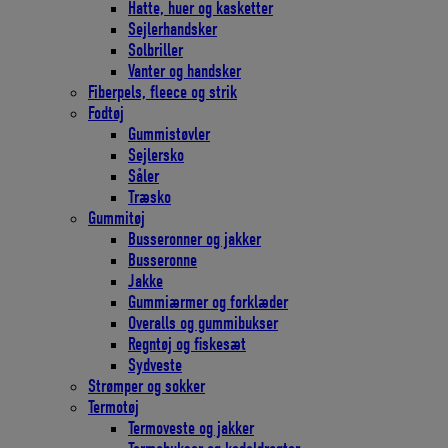
Hatte, huer og kasketter
Sejlerhandsker
Solbriller
Vanter og handsker
Fiberpels, fleece og strik
Fodtøj
Gummistøvler
Sejlersko
Såler
Træsko
Gummitøj
Busseronner og jakker
Busseronne
Jakke
Gummiærmer og forklæder
Overalls og gummibukser
Regntøj og fiskesæt
Sydveste
Strømper og sokker
Termotøj
Termoveste og jakker