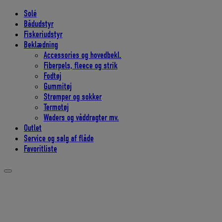
Solé
Bådudstyr
Fiskeriudstyr
Beklædning
Accessories og hovedbekl.
Fiberpels, fleece og strik
Fodtøj
Gummitøj
Strømper og sokker
Termotøj
Waders og våddragter mv.
Outlet
Service og salg af flåde
Favoritliste