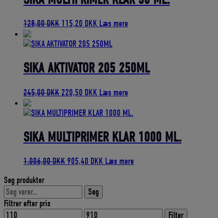
Den
Den
128,00
DKK
115,20
DKK
Læs mere
oprindelige
aktuelle
pris
pris
var:
er:
128,00 DKK.
115,20 DKK.
SIKA AKTIVATOR 205 250ML
Den
Den
245,00
DKK
220,50
DKK
Læs mere
oprindelige
aktuelle
pris
pris
var:
er:
245,00 DKK.
220,50 DKK.
SIKA MULTIPRIMER KLAR 1000 ML.
Den
Den
1.006,00
DKK
905,40
DKK
Læs mere
oprindelige
aktuelle
Søg produkter
pris
pris
Søg
var:
er:
Søg
efter:
1.006,00 DKK.
905,40 DKK.
Filtrer efter pris
Mindste
Højeste
Filter