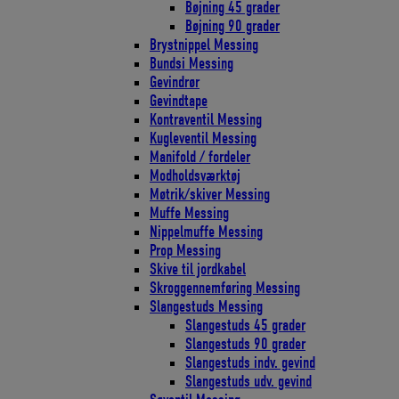
Bøjning 45 grader
Bøjning 90 grader
Brystnippel Messing
Bundsi Messing
Gevindrør
Gevindtape
Kontraventil Messing
Kugleventil Messing
Manifold / fordeler
Modholdsværktøj
Møtrik/skiver Messing
Muffe Messing
Nippelmuffe Messing
Prop Messing
Skive til jordkabel
Skroggennemføring Messing
Slangestuds Messing
Slangestuds 45 grader
Slangestuds 90 grader
Slangestuds indv. gevind
Slangestuds udv. gevind