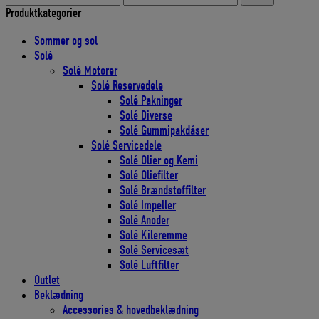
pris
pris
Produktkategorier
Sommer og sol
Solé
Solé Motorer
Solé Reservedele
Solé Pakninger
Solé Diverse
Solé Gummipakdåser
Solé Servicedele
Solé Olier og Kemi
Solé Oliefilter
Solé Brændstoffilter
Solé Impeller
Solé Anoder
Solé Kileremme
Solé Servicesæt
Solé Luftfilter
Outlet
Beklædning
Accessories & hovedbeklædning