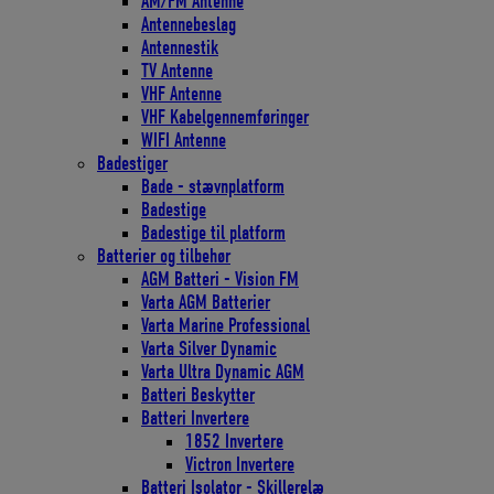
AM/FM Antenne
Antennebeslag
Antennestik
TV Antenne
VHF Antenne
VHF Kabelgennemføringer
WIFI Antenne
Badestiger
Bade - stævnplatform
Badestige
Badestige til platform
Batterier og tilbehør
AGM Batteri - Vision FM
Varta AGM Batterier
Varta Marine Professional
Varta Silver Dynamic
Varta Ultra Dynamic AGM
Batteri Beskytter
Batteri Invertere
1852 Invertere
Victron Invertere
Batteri Isolator - Skillerelæ