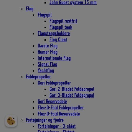
John Guest system 15 mm
Flag
Flagspil
Flagspil rustfrit
Flagspil teak
Flagstangsholdere
Flag Cleat
Gæste Flag
Humør Flag
Internationale Flag
Signal Flag
Yachtflag
Foldepropeller
Gori Foldepropeller
Gori 2-Bladet Foldepropel
Gori 3-Bladet Foldepropel
Gori Reservedele
Flex-O-Fold Foldepropeller
Flex-O-Fold Reservedele
Fortøjninger og fjedre
Fortøjninger - 3-slået