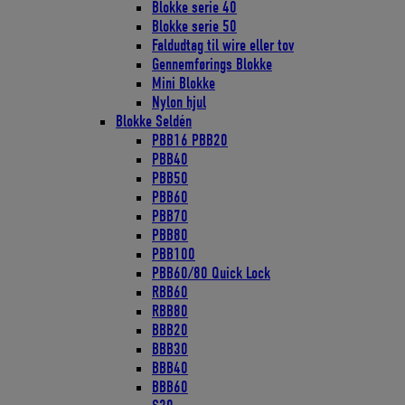
Blokke serie 40
Blokke serie 50
Faldudtag til wire eller tov
Gennemførings Blokke
Mini Blokke
Nylon hjul
Blokke Seldén
PBB16 PBB20
PBB40
PBB50
PBB60
PBB70
PBB80
PBB100
PBB60/80 Quick Lock
RBB60
RBB80
BBB20
BBB30
BBB40
BBB60