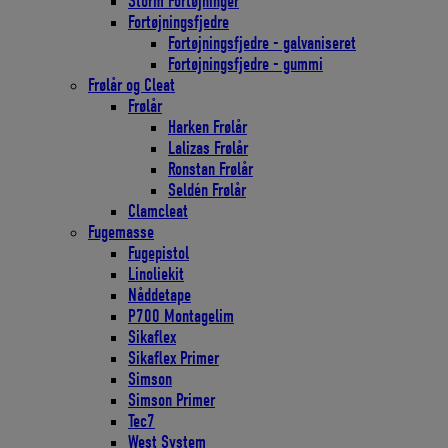
Storm Fortøjninger
Fortøjningsfjedre
Fortøjningsfjedre - galvaniseret
Fortøjningsfjedre - gummi
Frølår og Cleat
Frølår
Harken Frølår
Lalizas Frølår
Ronstan Frølår
Seldén Frølår
Clamcleat
Fugemasse
Fugepistol
Linoliekit
Nåddetape
P700 Montagelim
Sikaflex
Sikaflex Primer
Simson
Simson Primer
Tec7
West System