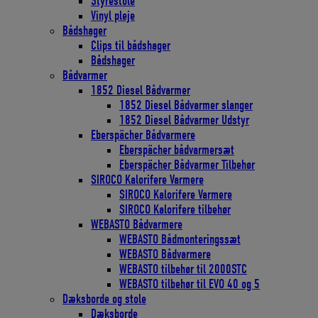
Styrestole
Vinyl pleje
Bådshager
Clips til bådshager
Bådshager
Bådvarmer
1852 Diesel Bådvarmer
1852 Diesel Bådvarmer slanger
1852 Diesel Bådvarmer Udstyr
Eberspächer Bådvarmere
Eberspächer bådvarmersæt
Eberspächer Bådvarmer Tilbehør
SIROCO Kalorifere Varmere
SIROCO Kalorifere Varmere
SIROCO Kalorifere tilbehør
WEBASTO Bådvarmere
WEBASTO Bådmonteringssæt
WEBASTO Bådvarmere
WEBASTO tilbehør til 2000STC
WEBASTO tilbehør til EVO 40 og 5
Dæksborde og stole
Dæksborde