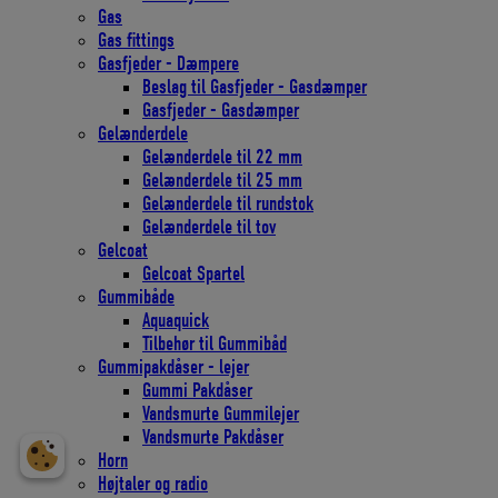
Gas
Gas fittings
Gasfjeder - Dæmpere
Beslag til Gasfjeder - Gasdæmper
Gasfjeder - Gasdæmper
Gelænderdele
Gelænderdele til 22 mm
Gelænderdele til 25 mm
Gelænderdele til rundstok
Gelænderdele til tov
Gelcoat
Gelcoat Spartel
Gummibåde
Aquaquick
Tilbehør til Gummibåd
Gummipakdåser - lejer
Gummi Pakdåser
Vandsmurte Gummilejer
Vandsmurte Pakdåser
Horn
Højtaler og radio