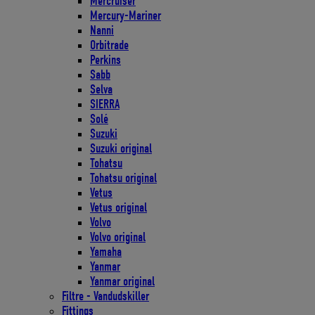
Mercruiser
Mercury-Mariner
Nanni
Orbitrade
Perkins
Sabb
Selva
SIERRA
Solé
Suzuki
Suzuki original
Tohatsu
Tohatsu original
Vetus
Vetus original
Volvo
Volvo original
Yamaha
Yanmar
Yanmar original
Filtre - Vandudskiller
Fittings