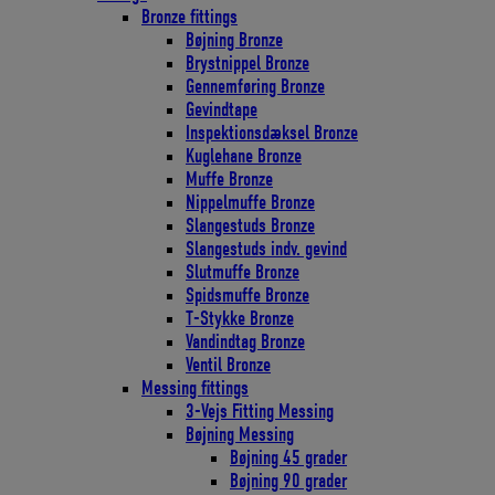
Bronze fittings
Bøjning Bronze
Brystnippel Bronze
Gennemføring Bronze
Gevindtape
Inspektionsdæksel Bronze
Kuglehane Bronze
Muffe Bronze
Nippelmuffe Bronze
Slangestuds Bronze
Slangestuds indv. gevind
Slutmuffe Bronze
Spidsmuffe Bronze
T-Stykke Bronze
Vandindtag Bronze
Ventil Bronze
Messing fittings
3-Vejs Fitting Messing
Bøjning Messing
Bøjning 45 grader
Bøjning 90 grader