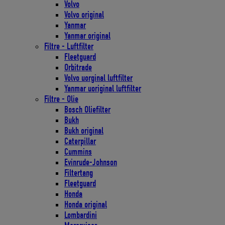
Volvo
Volvo original
Yanmar
Yanmar original
Filtre - Luftfilter
Fleetguard
Orbitrade
Volvo uorginal luftfilter
Yanmar uoriginal luftfilter
Filtre - Olie
Bosch Oliefilter
Bukh
Bukh original
Caterpillar
Cummins
Evinrude-Johnson
Filtertang
Fleetguard
Honda
Honda original
Lombardini