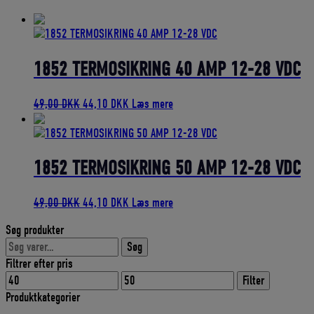
bedømmelse
1852 TERMOSIKRING 40 AMP 12-28 VDC
Den
Den
49,00
DKK
44,10
DKK
Læs mere
oprindelige
aktuelle
pris
pris
var:
er:
49,00 DKK.
44,10 DKK.
1852 TERMOSIKRING 50 AMP 12-28 VDC
Den
Den
49,00
DKK
44,10
DKK
Læs mere
oprindelige
aktuelle
Søg produkter
pris
pris
Søg
var:
er:
Søg
efter:
49,00 DKK.
44,10 DKK.
Filtrer efter pris
Mindste
Højeste
Filter
pris
pris
Produktkategorier