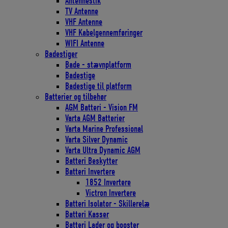
Antennestik
TV Antenne
VHF Antenne
VHF Kabelgennemføringer
WIFI Antenne
Badestiger
Bade - stævnplatform
Badestige
Badestige til platform
Batterier og tilbehør
AGM Batteri - Vision FM
Varta AGM Batterier
Varta Marine Professional
Varta Silver Dynamic
Varta Ultra Dynamic AGM
Batteri Beskytter
Batteri Invertere
1852 Invertere
Victron Invertere
Batteri Isolator - Skillerelæ
Batteri Kasser
Batteri Lader og booster