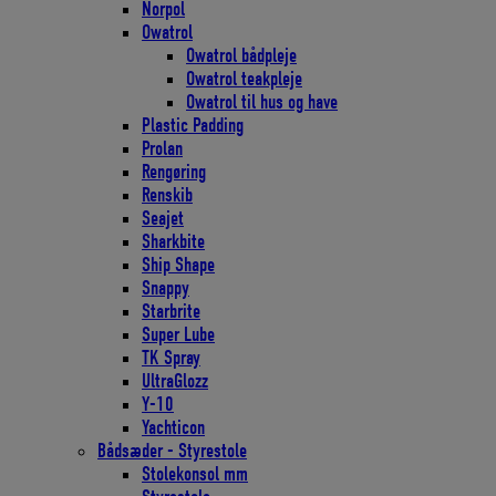
Norpol
Owatrol
Owatrol bådpleje
Owatrol teakpleje
Owatrol til hus og have
Plastic Padding
Prolan
Rengøring
Renskib
Seajet
Sharkbite
Ship Shape
Snappy
Starbrite
Super Lube
TK Spray
UltraGlozz
Y-10
Yachticon
Bådsæder - Styrestole
Stolekonsol mm