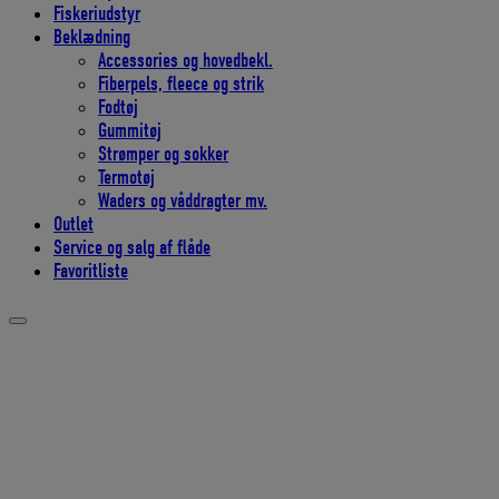
Fiskeriudstyr
Beklædning
Accessories og hovedbekl.
Fiberpels, fleece og strik
Fodtøj
Gummitøj
Strømper og sokker
Termotøj
Waders og våddragter mv.
Outlet
Service og salg af flåde
Favoritliste