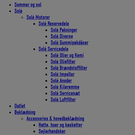
Sommer og sol
Solé
Solé Motorer
Solé Reservedele
Solé Pakninger
Solé Diverse
Solé Gummipakdåser
Solé Servicedele
Solé Olier og Kemi
Solé Oliefilter
Solé Brændstoffilter
Solé Impeller
Solé Anoder
Solé Kileremme
Solé Servicesæt
Solé Luftfilter
Outlet
Beklædning
Accessories & hovedbeklædning
Hatte, huer og kasketter
Sejlerhandsker