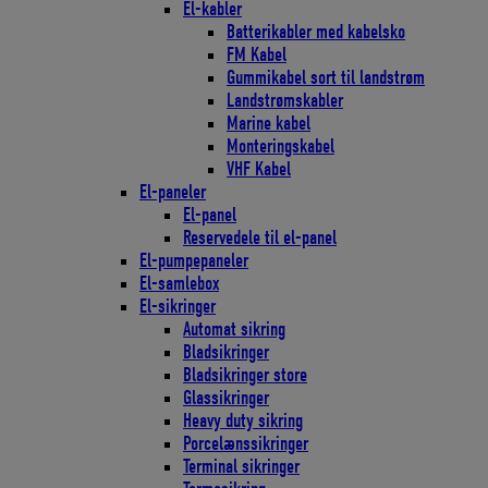
El-kabler
Batterikabler med kabelsko
FM Kabel
Gummikabel sort til landstrøm
Landstrømskabler
Marine kabel
Monteringskabel
VHF Kabel
El-paneler
El-panel
Reservedele til el-panel
El-pumpepaneler
El-samlebox
El-sikringer
Automat sikring
Bladsikringer
Bladsikringer store
Glassikringer
Heavy duty sikring
Porcelænssikringer
Terminal sikringer