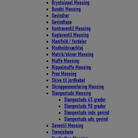
Brystnippel Messing
Bundsi Messing
Gevindrør
Gevindtape
Kontraventil Messing
Kugleventil Messing
Manifold / fordeler
Modholdsværktøj
Møtrik/skiver Messing
Muffe Messing
Nippelmuffe Messing
Prop Messing
Skive til jordkabel
Skroggennemføring Messing
Slangestuds Messing
Slangestuds 45 grader
Slangestuds 90 grader
Slangestuds indv. gevind
Slangestuds udv. gevind
Søventil Messing
Trevejshane