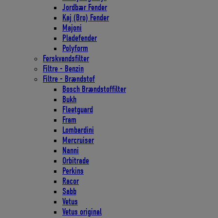
Jordbær Fender
Kaj (Bro) Fender
Majoni
Pladefender
Polyform
Ferskvandsfilter
Filtre - Benzin
Filtre - Brændstof
Bosch Brændstoffilter
Bukh
Fleetguard
Fram
Lombardini
Mercruiser
Nanni
Orbitrade
Perkins
Racor
Sabb
Vetus
Vetus original