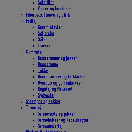
Solbriller
Vanter og handsker
Fiberpels, fleece og strik
Fodtøj
Gummistøvler
Sejlersko
Såler
Træsko
Gummitøj
Busseronner og jakker
Busseronne
Jakke
Gummiærmer og forklæder
Overalls og gummibukser
Regntøj og fiskesæt
Sydveste
Strømper og sokker
Termotøj
Termoveste og jakker
Termobukser og kedeldragter
Termoundertøj