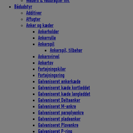
Waders & våddragter mv.
Bådudstyr
Additiver
Affugter
Anker og kæder
Ankerholder
Ankerrulle
Ankerspil
Ankerspil, tilbehør
Ankersvirvel
Ankertov
Fortøjningskiler
Fortøjningsring
Galvaniseret ankerkæde
Galvaniseret kæde kortleddet
Galvaniseret kæde langleddet
Galvaniseret Deltaanker
Galvaniseret M-ankre
Galvaniseret paraplyankre
Galvaniseret pladeanker
Galvaniseret Plovankre
Galvaniseret P-ring