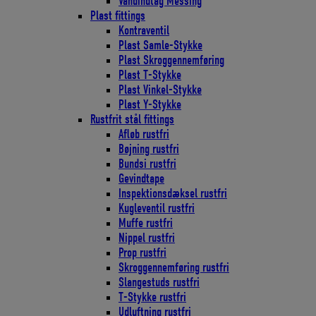
Vandindtag Messing
Plast fittings
Kontraventil
Plast Samle-Stykke
Plast Skroggennemføring
Plast T-Stykke
Plast Vinkel-Stykke
Plast Y-Stykke
Rustfrit stål fittings
Afløb rustfri
Bøjning rustfri
Bundsi rustfri
Gevindtape
Inspektionsdæksel rustfri
Kugleventil rustfri
Muffe rustfri
Nippel rustfri
Prop rustfri
Skroggennemføring rustfri
Slangestuds rustfri
T-Stykke rustfri
Udluftning rustfri