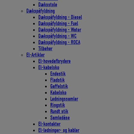
Dæksstole
Dækspåfyldning
Dækspåfyldning - Diesel
Dækspåfyldning - Fuel
Dækspåfyldning - Water
Dækspåfyldning - WC
Dækspåfyldning - ROCA
Tilbehør
El-Artikler
El-hovedafbrydere
El-kabelsko
Endestik
Fladstik
Gaffelstik
Kabelsko
Ledningssamler
Ringstik
Rundt stik
Samledåse
El-kontakter
El-ledninger- og kabler