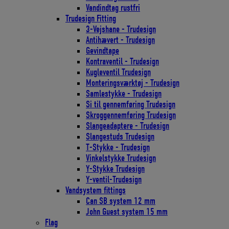
Vandindtag rustfri
Trudesign Fitting
3-Vejshane - Trudesign
Antihævert - Trudesign
Gevindtape
Kontraventil - Trudesign
Kugleventil Trudesign
Monteringsværktøj - Trudesign
Samlestykke - Trudesign
Si til gennemføring Trudesign
Skroggennemføring Trudesign
Slangeadaptere - Trudesign
Slangestuds Trudesign
T-Stykke - Trudesign
Vinkelstykke Trudesign
Y-Stykke Trudesign
Y-ventil-Trudesign
Vandsystem fittings
Can SB system 12 mm
John Guest system 15 mm
Flag