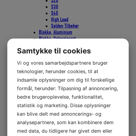
S20
S30
S40
High Load
Selden Tilbehør
Blokke, Aluminium
Blokke, Galvaniseret
Blokke, Rustfri
Samtykke til cookies
Blokke, Scepter
Blokke Viadana
Vi og vores samarbejdspartnere bruger
Borde
Bordbeslag
teknologier, herunder cookies, til at
Bordplade
indsamle oplysninger om dig til forskellige
Bordstativ
formål, herunder: Tilpasning af annoncering,
Bordsøjle
Bøjler og kroge
bedre brugeroplevelse, funktionalitet,
Bøjle
statistik og marketing. Disse oplysninger
Krog
kan blive delt med annoncerings- og
Monteringsplade med øje
Pad eyes
analysepartnere, som kan kombinere dem
Brændstofdunke
med data, du tidligere har givet dem eller
Brændstoftanke