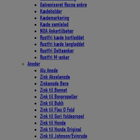
Galvaniseret Rocna ankre
Kædeholder
Kædemarkering
Kæde samleled
NOA Ankertilbehør
Rustfri kæde kortleddet
Rustfri kæde langleddet
Rustfri Deltaanker
Rustfri M-anker
Anoder
Alu Anode
Zink Akselanode
Zinkanode Bera
Zink til Bennet
Zink til Bovpropeller
Zink til Bukh
Zink til Flex O Fold
Zink til Gori foldepropel
Zink til Honda
Zink til Honda Original
Zink til Johnson/Evinrude