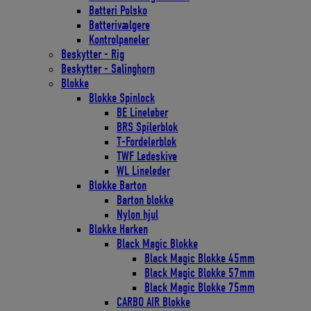
Batteri Polsko
Batterivælgere
Kontrolpaneler
Beskytter - Rig
Beskytter - Salinghorn
Blokke
Blokke Spinlock
BE Lineløber
BRS Spilerblok
T-Fordelerblok
TWF Ledeskive
WL Lineleder
Blokke Barton
Barton blokke
Nylon hjul
Blokke Harken
Black Magic Blokke
Black Magic Blokke 45mm
Black Magic Blokke 57mm
Black Magic Blokke 75mm
CARBO AIR Blokke