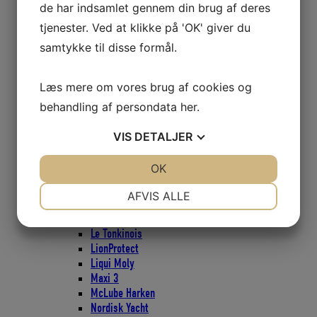
de har indsamlet gennem din brug af deres
Brændstoftanke -Sensorer
Bundprop - Lænseprop
tjenester. Ved at klikke på 'OK' giver du
Bøger
samtykke til disse formål.
Bådbørste
Bådpleje
1852
Læs mere om vores brug af cookies og
3M produkter
behandling af persondata
her
.
Autosol
Bardahl
VIS
DETALJER
BioCool
CRC
JA
NEJ
OK
JA
NEJ
Dulon
Hempel
NØDVENDIGE
PRÆFERENCER
AFVIS ALLE
International
Jotun
JA
NEJ
JA
NEJ
Le Tonkinois
MARKETING
STATISTIK
LionProtect
Liqui Moly
Maxi 3
McLube Harken
Nordisk Yacht