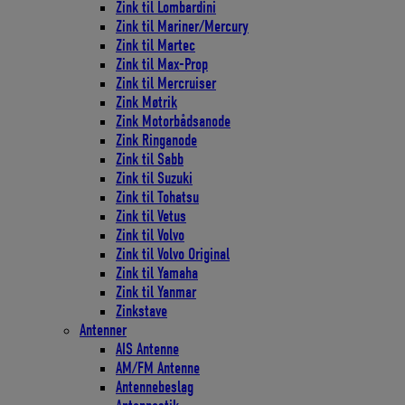
Zink til Lombardini
Zink til Mariner/Mercury
Zink til Martec
Zink til Max-Prop
Zink til Mercruiser
Zink Møtrik
Zink Motorbådsanode
Zink Ringanode
Zink til Sabb
Zink til Suzuki
Zink til Tohatsu
Zink til Vetus
Zink til Volvo
Zink til Volvo Original
Zink til Yamaha
Zink til Yanmar
Zinkstave
Antenner
AIS Antenne
AM/FM Antenne
Antennebeslag