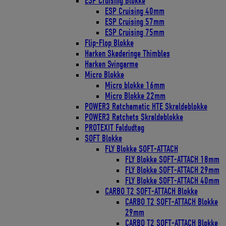
ESP Cruising Blokke
ESP Cruising 40mm
ESP Cruising 57mm
ESP Cruising 75mm
Flip-Flop Blokke
Harken Skøderinge Thimbles
Harken Svingarme
Micro Blokke
Micro blokke 16mm
Micro Blokke 22mm
POWER3 Ratchamatic HTE Skraldeblokke
POWER3 Ratchets Skraldeblokke
PROTEXIT Faldudtag
SOFT Blokke
FLY Blokke SOFT-ATTACH
FLY Blokke SOFT-ATTACH 18mm
FLY Blokke SOFT-ATTACH 29mm
FLY Blokke SOFT-ATTACH 40mm
CARBO T2 SOFT-ATTACH Blokke
CARBO T2 SOFT-ATTACH Blokke
29mm
CARBO T2 SOFT-ATTACH Blokke