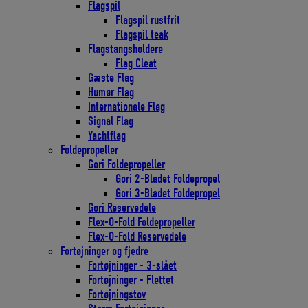
Flagspil
Flagspil rustfrit
Flagspil teak
Flagstangsholdere
Flag Cleat
Gæste Flag
Humør Flag
Internationale Flag
Signal Flag
Yachtflag
Foldepropeller
Gori Foldepropeller
Gori 2-Bladet Foldepropel
Gori 3-Bladet Foldepropel
Gori Reservedele
Flex-O-Fold Foldepropeller
Flex-O-Fold Reservedele
Fortøjninger og fjedre
Fortøjninger - 3-slået
Fortøjninger - Flettet
Fortøjningstov