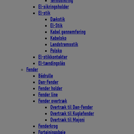
Termosikring
El-sikringsholder
El-stik
Dækstik
El-Stik
Kabel gennemføring
Kabelsko
Landstrømsstik
Polsko
El-stikkontakter
El-tændingslås
Fender
Bådrulle
Dan-Fender
Fender holder
Fender line
Fender overtræk
Overtræk til Dan-Fender
Overtræk til Kuglefender
Overtræk til Majoni
Fenderkrog
Fortøjningsbøje