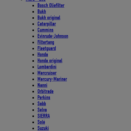
Bosch Oliefilter
Bukh
Bukh original
Caterpillar
Cummins
Evinrude-Johnson
Filtertang
Fleetguard
Honda
Honda original
Lombardini
Mercruiser
Mercury-Mariner
Nanni
Orbitrade
Perkins
Sabb
Selva
SIERRA
Solé
Suzuki