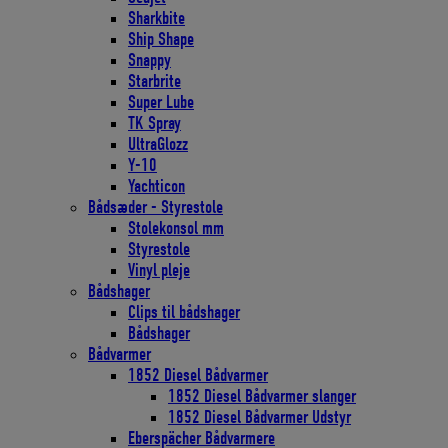
Sharkbite
Ship Shape
Snappy
Starbrite
Super Lube
TK Spray
UltraGlozz
Y-10
Yachticon
Bådsæder - Styrestole
Stolekonsol mm
Styrestole
Vinyl pleje
Bådshager
Clips til bådshager
Bådshager
Bådvarmer
1852 Diesel Bådvarmer
1852 Diesel Bådvarmer slanger
1852 Diesel Bådvarmer Udstyr
Eberspächer Bådvarmere