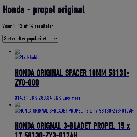
Honda - propel original
Sorteret
Viser 1–12 af 14 resultater
efter
gennemsnitlig
bedømmelse
HONDA ORIGINAL SPACER 10MM 58131-
ZV0-000
Den
Den
314,81
DKK
283,34
DKK
Læs mere
oprindelige
aktuelle
pris
pris
var:
er:
314,81 DKK.
283,34 DKK.
HONDA ORIGNAL 3-BLADET PROPEL 15 x
17 58130-ZY3-017AH