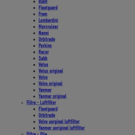
Bukh
Fleetguard
Fram
Lombardini
Mercruiser
Nanni
Orbitrade
Perkins
Racor
Sabb
Vetus
Vetus original
Volvo
Volvo original
Yanmar
Yanmar original
Filtre - Luftfilter
Fleetguard
Orbitrade
Volvo uorginal luftfilter
Yanmar uoriginal luftfilter
Filtre - Olie