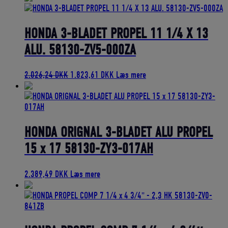
pris
pris
var:
er:
45,54 DKK.
40,99 DKK.
HONDA 3-BLADET PROPEL 11 1/4 X 13
ALU. 58130-ZV5-000ZA
Den
Den
2.026,24
DKK
1.823,61
DKK
Læs mere
oprindelige
aktuelle
pris
pris
var:
er:
2.026,24 DKK.
1.823,61 DKK.
HONDA ORIGNAL 3-BLADET ALU PROPEL
15 x 17 58130-ZY3-017AH
2.389,49
DKK
Læs mere