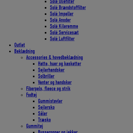
Solé Oliefilter
Solé Brændstoffilter
Solé Impeller
Solé Anoder
Solé Kileremme
Solé Servicesæt
Solé Luftfilter
Outlet
Beklædning
Accessories & hovedbeklædning
Hatte, huer og kasketter
Sejlerhandsker
Solbriller
Vanter og handsker
Fiberpels, fleece og strik
Fodtøj
Gummistøvler
Sejlersko
Såler
Træsko
Gummitøj
Busseronner og jakker