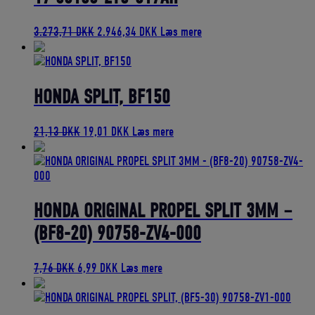
Den
Den
3.273,71
DKK
2.946,34
DKK
Læs mere
oprindelige
aktuelle
pris
pris
var:
er:
3.273,71 DKK.
2.946,34 DKK.
HONDA SPLIT, BF150
Den
Den
21,13
DKK
19,01
DKK
Læs mere
oprindelige
aktuelle
pris
pris
var:
er:
21,13 DKK.
19,01 DKK.
HONDA ORIGINAL PROPEL SPLIT 3MM –
(BF8-20) 90758-ZV4-000
Den
Den
7,76
DKK
6,99
DKK
Læs mere
oprindelige
aktuelle
pris
pris
var:
er: