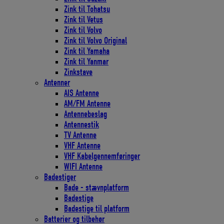
Zink til Tohatsu
Zink til Vetus
Zink til Volvo
Zink til Volvo Original
Zink til Yamaha
Zink til Yanmar
Zinkstave
Antenner
AIS Antenne
AM/FM Antenne
Antennebeslag
Antennestik
TV Antenne
VHF Antenne
VHF Kabelgennemføringer
WIFI Antenne
Badestiger
Bade - stævnplatform
Badestige
Badestige til platform
Batterier og tilbehør