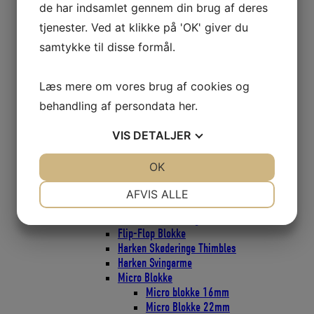
de har indsamlet gennem din brug af deres
CARBO Skraldeblok 40mm
CARBO Skraldeblok 57mm
tjenester. Ved at klikke på 'OK' giver du
CARBO Skraldeblok 75mm
samtykke til disse formål.
Classic Blokke
Bullet Classic Blokke 29mm
Bullet Classic Blokke 38mm
Læs mere om vores brug af cookies og
Bullet Classic Blokke 57mm
behandling af persondata
her
.
Element Blokke
Element Blokke 45mm
VIS
DETALJER
Element Blokke 60mm
Element Blokke 80mm
JA
NEJ
OK
JA
NEJ
ESP Cruising Blokke
NØDVENDIGE
PRÆFERENCER
ESP Cruising 40mm
AFVIS ALLE
ESP Cruising 57mm
JA
NEJ
JA
NEJ
ESP Cruising 75mm
Flip-Flop Blokke
MARKETING
STATISTIK
Harken Skøderinge Thimbles
Harken Svingarme
Micro Blokke
Micro blokke 16mm
Micro Blokke 22mm