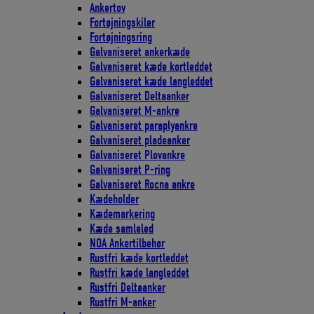
Ankertov
Fortøjningskiler
Fortøjningsring
Galvaniseret ankerkæde
Galvaniseret kæde kortleddet
Galvaniseret kæde langleddet
Galvaniseret Deltaanker
Galvaniseret M-ankre
Galvaniseret paraplyankre
Galvaniseret pladeanker
Galvaniseret Plovankre
Galvaniseret P-ring
Galvaniseret Rocna ankre
Kædeholder
Kædemarkering
Kæde samleled
NOA Ankertilbehør
Rustfri kæde kortleddet
Rustfri kæde langleddet
Rustfri Deltaanker
Rustfri M-anker