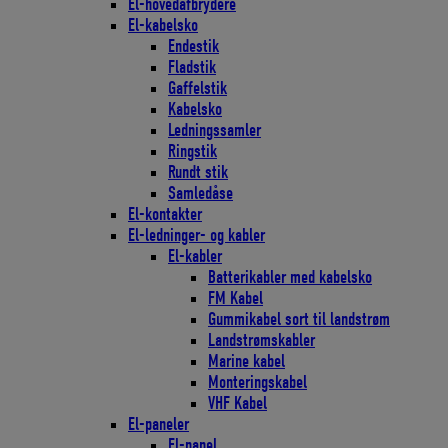
El-hovedafbrydere
El-kabelsko
Endestik
Fladstik
Gaffelstik
Kabelsko
Ledningssamler
Ringstik
Rundt stik
Samledåse
El-kontakter
El-ledninger- og kabler
El-kabler
Batterikabler med kabelsko
FM Kabel
Gummikabel sort til landstrøm
Landstrømskabler
Marine kabel
Monteringskabel
VHF Kabel
El-paneler
El-panel