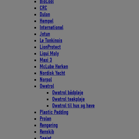
BioCool
CRC
Dulon
Hempel
International
Jotun
Le Tonkinois
LionProtect
Liqui Moly
Maxi 3
McLube Harken
Nordisk Yacht
Norpol
Owatrol
Owatrol bådpleje
Owatrol teakpleje
Owatrol til hus og have
Plastic Padding
Prolan
Rengøring
Renskib
Seajet