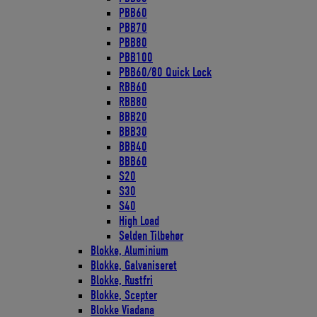
PBB60
PBB70
PBB80
PBB100
PBB60/80 Quick Lock
RBB60
RBB80
BBB20
BBB30
BBB40
BBB60
S20
S30
S40
High Load
Selden Tilbehør
Blokke, Aluminium
Blokke, Galvaniseret
Blokke, Rustfri
Blokke, Scepter
Blokke Viadana