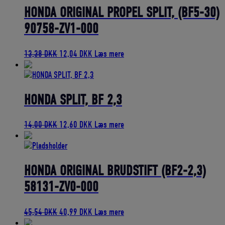
7,76 DKK.
6,99 DKK.
HONDA ORIGINAL PROPEL SPLIT, (BF5-30)
90758-ZV1-000
Den
Den
13,38
DKK
12,04
DKK
Læs mere
oprindelige
aktuelle
pris
pris
var:
er:
13,38 DKK.
12,04 DKK.
HONDA SPLIT, BF 2,3
Den
Den
14,00
DKK
12,60
DKK
Læs mere
oprindelige
aktuelle
pris
pris
var:
er:
14,00 DKK.
12,60 DKK.
HONDA ORIGINAL BRUDSTIFT (BF2-2,3)
58131-ZV0-000
Den
Den
45,54
DKK
40,99
DKK
Læs mere
oprindelige
aktuelle