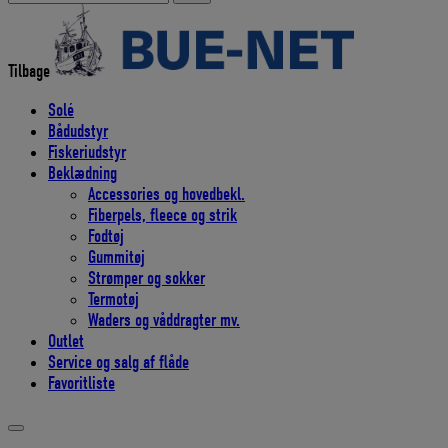
efter:
Tilbage
Solé
Bådudstyr
Fiskeriudstyr
Beklædning
Accessories og hovedbekl.
Fiberpels, fleece og strik
Fodtøj
Gummitøj
Strømper og sokker
Termotøj
Waders og våddragter mv.
Outlet
Service og salg af flåde
Favoritliste