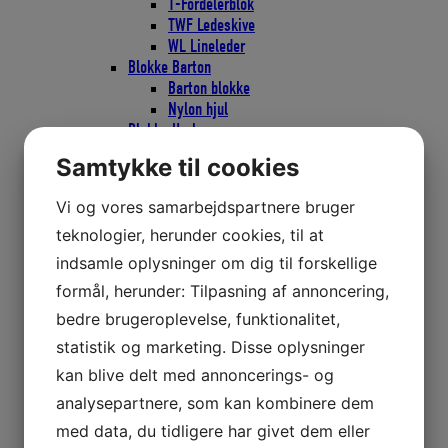
T-Fordelerblok
TWF Ledeskive
WL Lineleder
Blokke Barton
Barton blokke
Nylon hjul
Blokke Harken
Black Magic Blokke
Samtykke til cookies
Black Magic Blokke 45mm
Black Magic Blokke 57mm
Vi og vores samarbejdspartnere bruger
Black Magic Blokke 75mm
CARBO AIR Blokke
teknologier, herunder cookies, til at
CARBO AIR Blokke 29mm
indsamle oplysninger om dig til forskellige
CARBO AIR Blokke 40mm
formål, herunder: Tilpasning af annoncering,
CARBO AIR Blokke 57mm
CARBO AIR Blokke 75mm
bedre brugeroplevelse, funktionalitet,
CARBO Ratchamatic Skraldeblokke
statistik og marketing. Disse oplysninger
CARBO Ratchamatic Skraldeblokke
kan blive delt med annoncerings- og
57mm
CARBO Ratchamatic Skraldeblokke
analysepartnere, som kan kombinere dem
75mm
med data, du tidligere har givet dem eller
CARBO Skraldeblokke