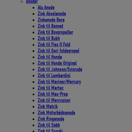
Anoder
Alu Anode
Zink Akselanode
Zinkanode Bera
Zink til Bennet
Zink til Bovpropeller
Zink til Bukh
Zink til Flex O Fold
Zink til Gori foldepropel
Zink til Honda
Zink til Honda Original
Zink til Johnson/Evinrude
Zink til Lombardini
Zink til Mariner/Mercury
Zink til Martec
Zink til Max-Prop
Zink til Mercruiser
Zink Møtrik
Zink Motorbådsanode
Zink Ringanode
Zink til Sabb
Zink til Suzuki