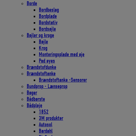
Borde
Bordbeslag
Bordplade
Bordstativ
Bordsøjle
Bøjler og kroge
Bøjle
Krog
Monteringsplade med øje
Pad eyes
Brændstofdunke
Brændstoftanke
Brændstoftanke -Sensorer
Bundprop - Lænseprop
Bøger
Bådbørste
Bådpleje
1852
3M produkter
Autosol
Bardahl