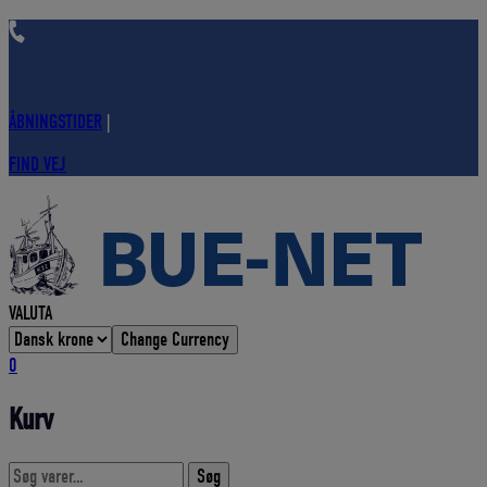
Hop
til
indholdet
ÅBNINGSTIDER
|
FIND VEJ
VALUTA
Change Currency
0
Kurv
Søg
Søg