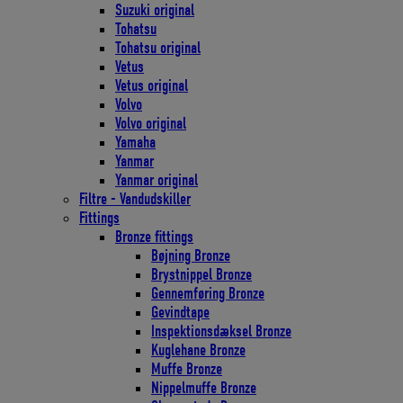
Suzuki original
Tohatsu
Tohatsu original
Vetus
Vetus original
Volvo
Volvo original
Yamaha
Yanmar
Yanmar original
Filtre - Vandudskiller
Fittings
Bronze fittings
Bøjning Bronze
Brystnippel Bronze
Gennemføring Bronze
Gevindtape
Inspektionsdæksel Bronze
Kuglehane Bronze
Muffe Bronze
Nippelmuffe Bronze