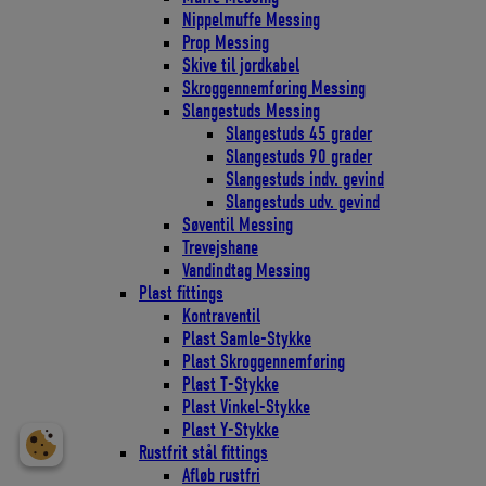
Nippelmuffe Messing
Prop Messing
Skive til jordkabel
Skroggennemføring Messing
Slangestuds Messing
Slangestuds 45 grader
Slangestuds 90 grader
Slangestuds indv. gevind
Slangestuds udv. gevind
Søventil Messing
Trevejshane
Vandindtag Messing
Plast fittings
Kontraventil
Plast Samle-Stykke
Plast Skroggennemføring
Plast T-Stykke
Plast Vinkel-Stykke
Plast Y-Stykke
Rustfrit stål fittings
Afløb rustfri