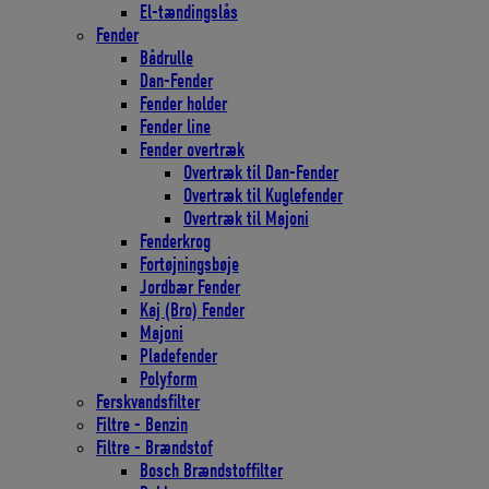
El-tændingslås
Fender
Bådrulle
Dan-Fender
Fender holder
Fender line
Fender overtræk
Overtræk til Dan-Fender
Overtræk til Kuglefender
Overtræk til Majoni
Fenderkrog
Fortøjningsbøje
Jordbær Fender
Kaj (Bro) Fender
Majoni
Pladefender
Polyform
Ferskvandsfilter
Filtre - Benzin
Filtre - Brændstof
Bosch Brændstoffilter