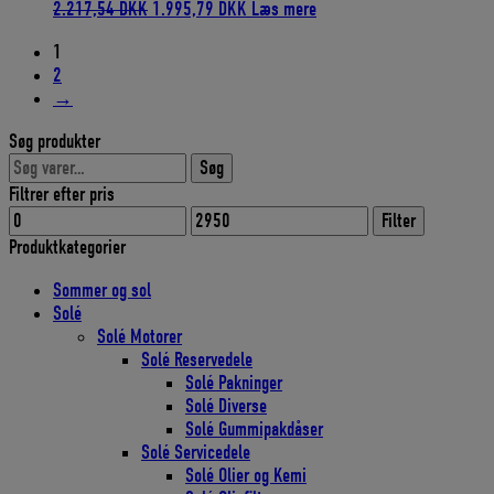
Den
Den
2.217,54
DKK
1.995,79
DKK
Læs mere
oprindelige
aktuelle
1
pris
pris
2
var:
er:
→
2.217,54 DKK.
1.995,79 DKK.
Søg produkter
Søg
Søg
efter:
Filtrer efter pris
Mindste
Højeste
Filter
pris
pris
Produktkategorier
Sommer og sol
Solé
Solé Motorer
Solé Reservedele
Solé Pakninger
Solé Diverse
Solé Gummipakdåser
Solé Servicedele
Solé Olier og Kemi