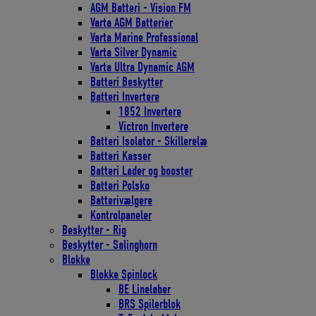
AGM Batteri - Vision FM
Varta AGM Batterier
Varta Marine Professional
Varta Silver Dynamic
Varta Ultra Dynamic AGM
Batteri Beskytter
Batteri Invertere
1852 Invertere
Victron Invertere
Batteri Isolator - Skillerelæ
Batteri Kasser
Batteri Lader og booster
Batteri Polsko
Batterivælgere
Kontrolpaneler
Beskytter - Rig
Beskytter - Salinghorn
Blokke
Blokke Spinlock
BE Lineløber
BRS Spilerblok