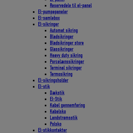
Reservedele til el-panel
El-pumpepaneler
El-samlebox
El-sikringer
Automat sikring
Bladsikringer
Bladsikringer store
Glassikringer
Heavy duty sikring
Porcelænssikringer
Terminal sikringer
Termosikring
El-sikringsholder
El-stik
Dækstik
El-Stik
Kabel gennemføring
Kabelsko
Landstrømsstik
Polsko
El-stikkontakter