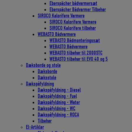
Eberspächer bådvarmersæt
Eberspächer Bådvarmer Tilbehør
SIROCO Kalorifere Varmere
SIROCO Kalorifere Varmere
SIROCO Kalorifere tilbehør
WEBASTO Bådvarmere
WEBASTO Bådmonteringssæt
WEBASTO Bådvarmere
WEBASTO tilbehør til 2000STC
WEBASTO tilbehør til EVO 40 og 5
Dæksborde og stole
Dæksborde
Dæksstole
Dækspåfyldning
Dækspåfyldning - Diesel
Dækspåfyldning - Fuel
Dækspåfyldning - Water
Dækspåfyldning - WC
Dækspåfyldning - ROCA
Tilbehør
El-Artikler