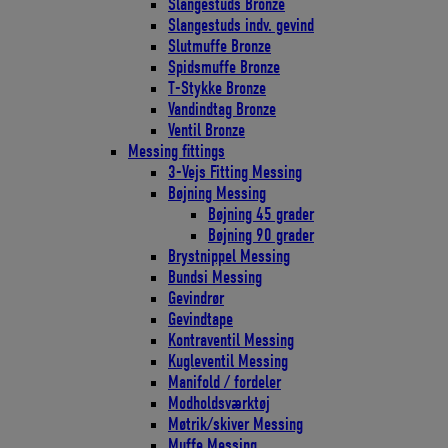
Slangestuds Bronze
Slangestuds indv. gevind
Slutmuffe Bronze
Spidsmuffe Bronze
T-Stykke Bronze
Vandindtag Bronze
Ventil Bronze
Messing fittings
3-Vejs Fitting Messing
Bøjning Messing
Bøjning 45 grader
Bøjning 90 grader
Brystnippel Messing
Bundsi Messing
Gevindrør
Gevindtape
Kontraventil Messing
Kugleventil Messing
Manifold / fordeler
Modholdsværktøj
Møtrik/skiver Messing
Muffe Messing