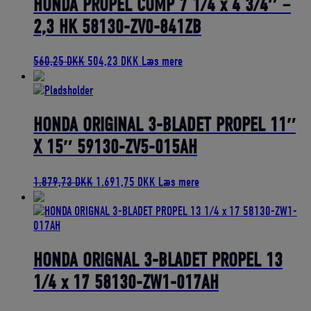
HONDA PROPEL COMP 7 1/4 x 4 3/4″ –
2,3 HK 58130-ZV0-841ZB
Den
Den
560,25
DKK
504,23
DKK
Læs mere
oprindelige
aktuelle
pris
pris
var:
er:
560,25 DKK.
504,23 DKK.
HONDA ORIGINAL 3-BLADET PROPEL 11″
X 15″ 59130-ZV5-015AH
Den
Den
1.879,73
DKK
1.691,75
DKK
Læs mere
oprindelige
aktuelle
pris
pris
var:
er:
1.879,73 DKK.
1.691,75 DKK.
HONDA ORIGNAL 3-BLADET PROPEL 13
1/4 x 17 58130-ZW1-017AH