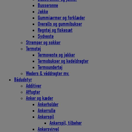
Busseronne
Jakke
Gummiærmer og forklæder
Overalls og gummibukser
Regntøj og fiskesæt
Sydveste
Strømper og sokker
Termotøj
Termoveste og jakker
Termobukser og kedeldragter
Termoundertøj
Waders & våddragter mv.
Bådudstyr
Additiver
Affugter
Anker og kæder
Ankerholder
Ankerrulle
Ankerspil
Ankerspil, tilbehør
Ankersvirvel