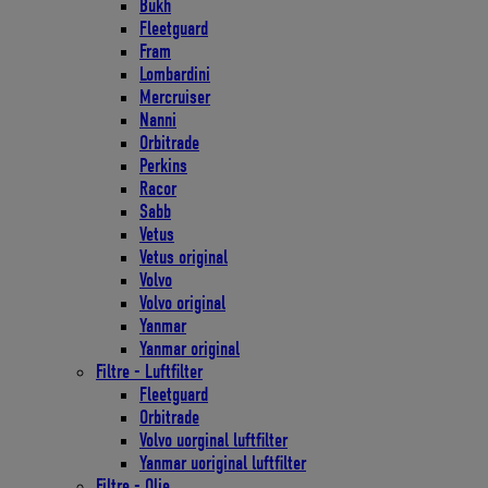
Bukh
Fleetguard
Fram
Lombardini
Mercruiser
Nanni
Orbitrade
Perkins
Racor
Sabb
Vetus
Vetus original
Volvo
Volvo original
Yanmar
Yanmar original
Filtre - Luftfilter
Fleetguard
Orbitrade
Volvo uorginal luftfilter
Yanmar uoriginal luftfilter
Filtre - Olie