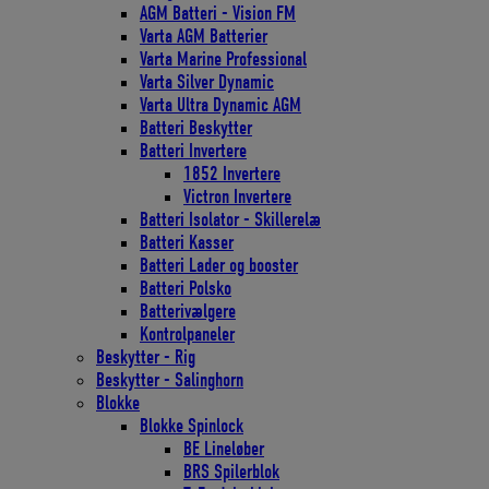
AGM Batteri - Vision FM
Varta AGM Batterier
Varta Marine Professional
Varta Silver Dynamic
Varta Ultra Dynamic AGM
Batteri Beskytter
Batteri Invertere
1852 Invertere
Victron Invertere
Batteri Isolator - Skillerelæ
Batteri Kasser
Batteri Lader og booster
Batteri Polsko
Batterivælgere
Kontrolpaneler
Beskytter - Rig
Beskytter - Salinghorn
Blokke
Blokke Spinlock
BE Lineløber
BRS Spilerblok