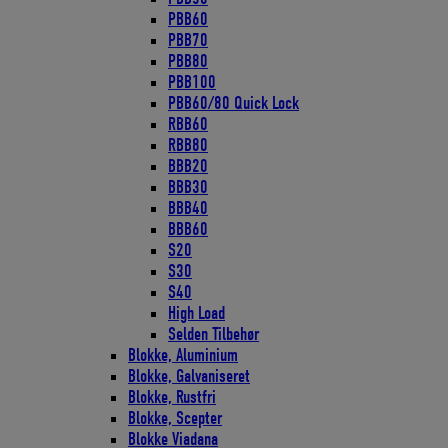
PBB60
PBB70
PBB80
PBB100
PBB60/80 Quick Lock
RBB60
RBB80
BBB20
BBB30
BBB40
BBB60
S20
S30
S40
High Load
Selden Tilbehør
Blokke, Aluminium
Blokke, Galvaniseret
Blokke, Rustfri
Blokke, Scepter
Blokke Viadana