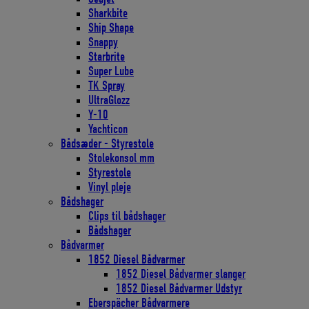
Sharkbite
Ship Shape
Snappy
Starbrite
Super Lube
TK Spray
UltraGlozz
Y-10
Yachticon
Bådsæder - Styrestole
Stolekonsol mm
Styrestole
Vinyl pleje
Bådshager
Clips til bådshager
Bådshager
Bådvarmer
1852 Diesel Bådvarmer
1852 Diesel Bådvarmer slanger
1852 Diesel Bådvarmer Udstyr
Eberspächer Bådvarmere