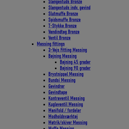
Slangestuds Bronze
Slangestuds indv. gevind
Slutmuffe Bronze
Spidsmuffe Bronze
T-Stykke Bronze
Vandindtag Bronze
Ventil Bronze
Messing fittings
3-Vejs Fitting Messing
Bøjning Messing
Bøjning 45 grader
Bøjning 90 grader
Brystnippel Messing
Bundsi Messing
Gevindrør
Gevindtape
Kontraventil Messing
Kugleventil Messing
Manifold / fordeler
Modholdsværktøj
Møtrik/skiver Messing
Muffe Messing