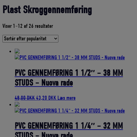
Plast Skroggennemføring
Sorteret
Viser 1–12 af 26 resultater
efter
gennemsnitlig
bedømmelse
PVC GENNEMFØRING 1 1/2″ – 38 MM
STUDS – Nuova rade
Den
Den
48,00
DKK
43,20
DKK
Læs mere
oprindelige
aktuelle
pris
pris
var:
er:
48,00 DKK.
43,20 DKK.
PVC GENNEMFØRING 1 1/4″ – 32 MM
STUDS – Nuova rade