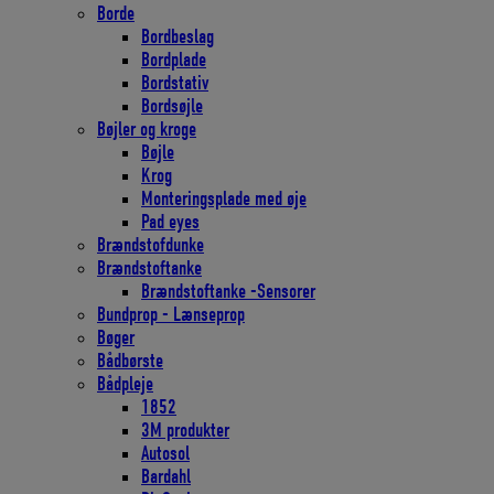
Borde
Bordbeslag
Bordplade
Bordstativ
Bordsøjle
Bøjler og kroge
Bøjle
Krog
Monteringsplade med øje
Pad eyes
Brændstofdunke
Brændstoftanke
Brændstoftanke -Sensorer
Bundprop - Lænseprop
Bøger
Bådbørste
Bådpleje
1852
3M produkter
Autosol
Bardahl