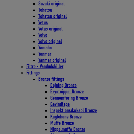
Suzuki original
Tohatsu
Tohatsu original
Vetus
Vetus original
Volvo
Volvo original
Yamaha
Yanmar
Yanmar original
Filtre - Vandudskiller
Fittings
Bronze fittings
Bøjning Bronze
Brystnippel Bronze
Gennemføring Bronze
Gevindtape
Inspektionsdæksel Bronze
Kuglehane Bronze
Muffe Bronze
Nippelmuffe Bronze