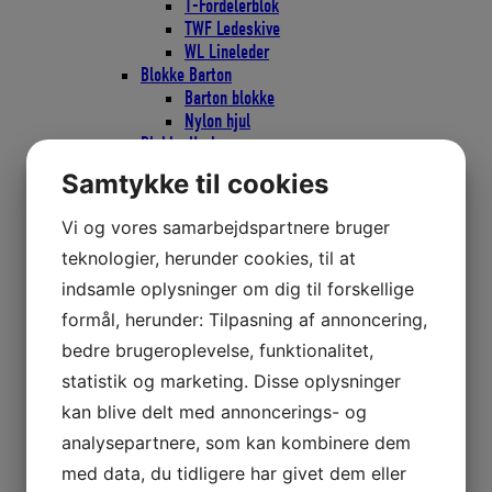
T-Fordelerblok
TWF Ledeskive
WL Lineleder
Blokke Barton
Barton blokke
Nylon hjul
Blokke Harken
Black Magic Blokke
Samtykke til cookies
Black Magic Blokke 45mm
Black Magic Blokke 57mm
Vi og vores samarbejdspartnere bruger
Black Magic Blokke 75mm
teknologier, herunder cookies, til at
CARBO AIR Blokke
CARBO AIR Blokke 29mm
indsamle oplysninger om dig til forskellige
CARBO AIR Blokke 40mm
formål, herunder: Tilpasning af annoncering,
CARBO AIR Blokke 57mm
bedre brugeroplevelse, funktionalitet,
CARBO AIR Blokke 75mm
CARBO Ratchamatic Skraldeblokke
statistik og marketing. Disse oplysninger
CARBO Ratchamatic Skraldeblokke
kan blive delt med annoncerings- og
57mm
analysepartnere, som kan kombinere dem
CARBO Ratchamatic Skraldeblokke
75mm
med data, du tidligere har givet dem eller
CARBO Skraldeblokke