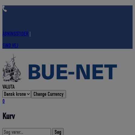
Hop
til
indholdet
ÅBNINGSTIDER
|
FIND VEJ
VALUTA
Change Currency
0
Kurv
Søg
Søg