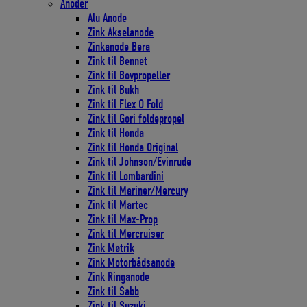
Anoder
Alu Anode
Zink Akselanode
Zinkanode Bera
Zink til Bennet
Zink til Bovpropeller
Zink til Bukh
Zink til Flex O Fold
Zink til Gori foldepropel
Zink til Honda
Zink til Honda Original
Zink til Johnson/Evinrude
Zink til Lombardini
Zink til Mariner/Mercury
Zink til Martec
Zink til Max-Prop
Zink til Mercruiser
Zink Møtrik
Zink Motorbådsanode
Zink Ringanode
Zink til Sabb
Zink til Suzuki