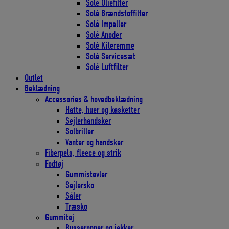
Solé Oliefilter
Solé Brændstoffilter
Solé Impeller
Solé Anoder
Solé Kileremme
Solé Servicesæt
Solé Luftfilter
Outlet
Beklædning
Accessories & hovedbeklædning
Hatte, huer og kasketter
Sejlerhandsker
Solbriller
Vanter og handsker
Fiberpels, fleece og strik
Fodtøj
Gummistøvler
Sejlersko
Såler
Træsko
Gummitøj
Busseronner og jakker