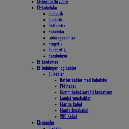
El-hovedafbrydere
El-kabelsko
Endestik
Fladstik
Gaffelstik
Kabelsko
Ledningssamler
Ringstik
Rundt stik
Samledåse
El-kontakter
El-ledninger- og kabler
El-kabler
Batterikabler med kabelsko
FM Kabel
Gummikabel sort til landstrøm
Landstrømskabler
Marine kabel
Monteringskabel
VHF Kabel
El-paneler
El-panel