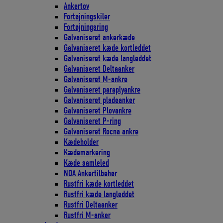
Ankertov
Fortøjningskiler
Fortøjningsring
Galvaniseret ankerkæde
Galvaniseret kæde kortleddet
Galvaniseret kæde langleddet
Galvaniseret Deltaanker
Galvaniseret M-ankre
Galvaniseret paraplyankre
Galvaniseret pladeanker
Galvaniseret Plovankre
Galvaniseret P-ring
Galvaniseret Rocna ankre
Kædeholder
Kædemarkering
Kæde samleled
NOA Ankertilbehør
Rustfri kæde kortleddet
Rustfri kæde langleddet
Rustfri Deltaanker
Rustfri M-anker