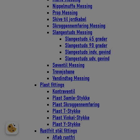
Nippelmuffe Messing
Prop Messing
Skive til jordkabel
Skroggennemføring Messing
Slangestuds Messing
Slangestuds 45 grader
Slangestuds 90 grader
Slangestuds indv. gevind
Slangestuds udv. gevind
Søventil Messing
Trevejshane
Vandindtag Messing
Plast fittings
Kontraventil
Plast Samle-Stykke
Plast Skroggennemføring
Plast T-Stykke
Plast Vinkel-Stykke
Plast Y-Stykke
Rustfrit stål fittings
Afløb rustfri