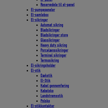
Reservedele til el-panel
El-pumpepaneler
El-samlebox
El-sikringer
Automat sikring
Bladsikringer
Bladsikringer store
Glassikringer
Heavy duty sikring
Porcelænssikringer
Terminal sikringer
Termosikring
El-sikringsholder
El-stik
Dækstik
El-Stik
Kabel gennemføring
Kabelsko
Landstrømsstik
Polsko
El-stikkontakter