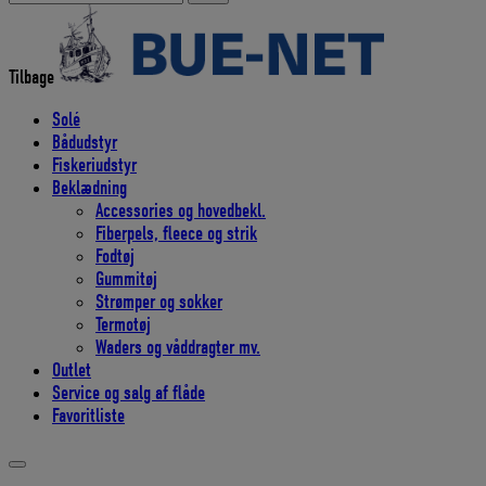
efter:
Tilbage
Solé
Bådudstyr
Fiskeriudstyr
Beklædning
Accessories og hovedbekl.
Fiberpels, fleece og strik
Fodtøj
Gummitøj
Strømper og sokker
Termotøj
Waders og våddragter mv.
Outlet
Service og salg af flåde
Favoritliste