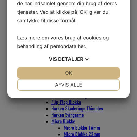
de har indsamlet gennem din brug af deres
CARBO Skraldeblok 40mm
tjenester. Ved at klikke på 'OK' giver du
CARBO Skraldeblok 57mm
CARBO Skraldeblok 75mm
samtykke til disse formål.
Classic Blokke
Bullet Classic Blokke 29mm
Læs mere om vores brug af cookies og
Bullet Classic Blokke 38mm
Bullet Classic Blokke 57mm
behandling af persondata
her
.
Element Blokke
Element Blokke 45mm
VIS
DETALJER
Element Blokke 60mm
Element Blokke 80mm
JA
NEJ
OK
JA
NEJ
ESP Cruising Blokke
NØDVENDIGE
PRÆFERENCER
ESP Cruising 40mm
AFVIS ALLE
ESP Cruising 57mm
JA
NEJ
JA
NEJ
ESP Cruising 75mm
Flip-Flop Blokke
MARKETING
STATISTIK
Harken Skøderinge Thimbles
Harken Svingarme
Micro Blokke
Micro blokke 16mm
Micro Blokke 22mm