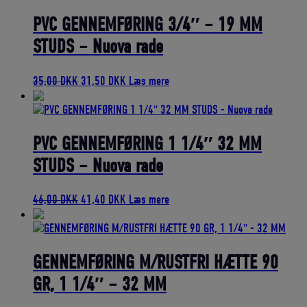
var:
er:
24,00 DKK.
21,60 DKK.
PVC GENNEMFØRING 3/4″ – 19 MM
STUDS – Nuova rade
Den
Den
35,00
DKK
31,50
DKK
Læs mere
oprindelige
aktuelle
pris
pris
var:
er:
35,00 DKK.
31,50 DKK.
PVC GENNEMFØRING 1 1/4″ 32 MM
STUDS – Nuova rade
Den
Den
46,00
DKK
41,40
DKK
Læs mere
oprindelige
aktuelle
pris
pris
var:
er:
46,00 DKK.
41,40 DKK.
GENNEMFØRING M/RUSTFRI HÆTTE 90
GR, 1 1/4″ – 32 MM