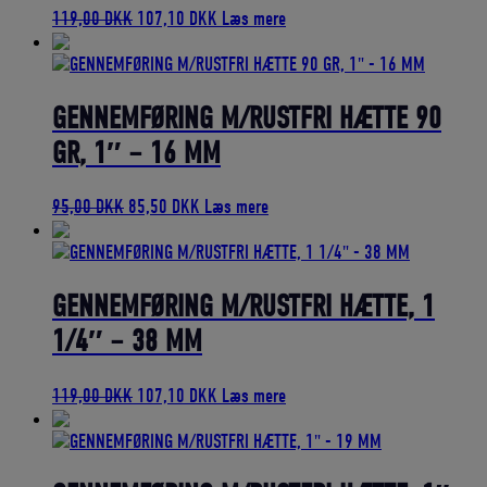
Den
Den
119,00
DKK
107,10
DKK
Læs mere
oprindelige
aktuelle
pris
pris
var:
er:
119,00 DKK.
107,10 DKK.
GENNEMFØRING M/RUSTFRI HÆTTE 90
GR, 1″ – 16 MM
Den
Den
95,00
DKK
85,50
DKK
Læs mere
oprindelige
aktuelle
pris
pris
var:
er:
95,00 DKK.
85,50 DKK.
GENNEMFØRING M/RUSTFRI HÆTTE, 1
1/4″ – 38 MM
Den
Den
119,00
DKK
107,10
DKK
Læs mere
oprindelige
aktuelle
pris
pris
var:
er:
119,00 DKK.
107,10 DKK.