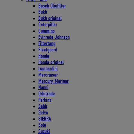
Bosch Oliefilter
Bukh
Bukh original
Caterpillar
Cummins
Evinrude-Johnson
Filtertang
Fleetguard
Honda
Honda original
Lombardini
Mercruiser
Mercury-Mariner
Nanni
Orbitrade
Perkins
Sabb
Selva
SIERRA
Solé
Suzuki