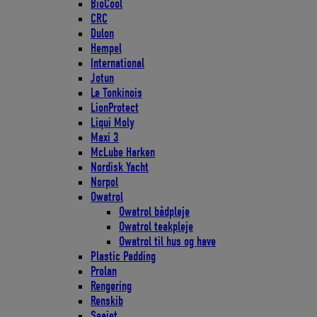
BioCool
CRC
Dulon
Hempel
International
Jotun
Le Tonkinois
LionProtect
Liqui Moly
Maxi 3
McLube Harken
Nordisk Yacht
Norpol
Owatrol
Owatrol bådpleje
Owatrol teakpleje
Owatrol til hus og have
Plastic Padding
Prolan
Rengøring
Renskib
Seajet