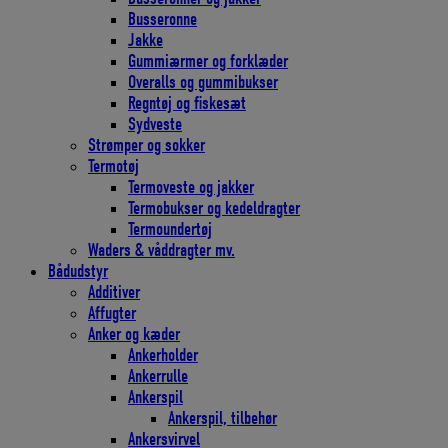
Busseronne
Jakke
Gummiærmer og forklæder
Overalls og gummibukser
Regntøj og fiskesæt
Sydveste
Strømper og sokker
Termotøj
Termoveste og jakker
Termobukser og kedeldragter
Termoundertøj
Waders & våddragter mv.
Bådudstyr
Additiver
Affugter
Anker og kæder
Ankerholder
Ankerrulle
Ankerspil
Ankerspil, tilbehør
Ankersvirvel