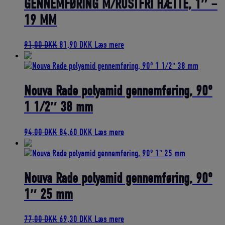
GENNEMFØRING M/RUSTFRI HÆTTE, 1″ –
19 MM
Den
Den
91,00
DKK
81,90
DKK
Læs mere
oprindelige
aktuelle
pris
pris
var:
er:
91,00 DKK.
81,90 DKK.
Nouva Rade polyamid gennemføring, 90º
1 1/2″ 38 mm
Den
Den
94,00
DKK
84,60
DKK
Læs mere
oprindelige
aktuelle
pris
pris
var:
er:
94,00 DKK.
84,60 DKK.
Nouva Rade polyamid gennemføring, 90º
1″ 25 mm
Den
Den
77,00
DKK
69,30
DKK
Læs mere