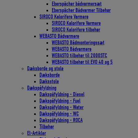
Eberspächer bådvarmersæt
Eberspächer Bådvarmer Tilbehør
SIROCO Kalorifere Varmere
SIROCO Kalorifere Varmere
SIROCO Kalorifere tilbehør
WEBASTO Bådvarmere
WEBASTO Bådmonteringssæt
WEBASTO Bådvarmere
WEBASTO tilbehør til 2000STC
WEBASTO tilbehør til EVO 40 og 5
Dæksborde og stole
Dæksborde
Dæksstole
Dækspåfyldning
Dækspåfyldning - Diesel
Dækspåfyldning - Fuel
Dækspåfyldning - Water
Dækspåfyldning - WC
Dækspåfyldning - ROCA
Tilbehør
El-Artikler