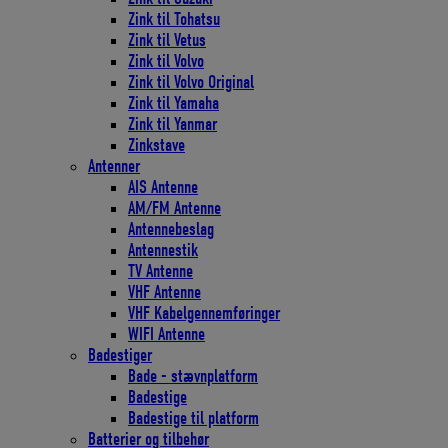
Zink til Tohatsu
Zink til Vetus
Zink til Volvo
Zink til Volvo Original
Zink til Yamaha
Zink til Yanmar
Zinkstave
Antenner
AIS Antenne
AM/FM Antenne
Antennebeslag
Antennestik
TV Antenne
VHF Antenne
VHF Kabelgennemføringer
WIFI Antenne
Badestiger
Bade - stævnplatform
Badestige
Badestige til platform
Batterier og tilbehør