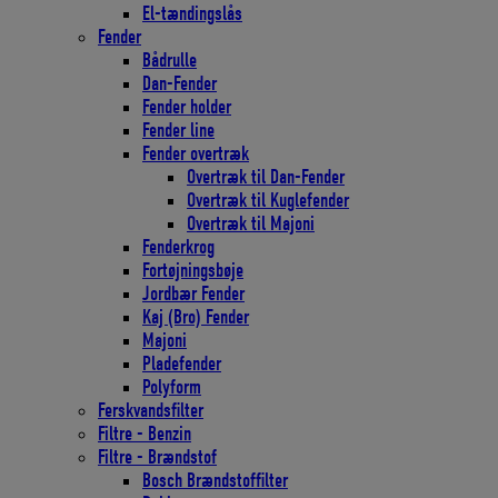
El-tændingslås
Fender
Bådrulle
Dan-Fender
Fender holder
Fender line
Fender overtræk
Overtræk til Dan-Fender
Overtræk til Kuglefender
Overtræk til Majoni
Fenderkrog
Fortøjningsbøje
Jordbær Fender
Kaj (Bro) Fender
Majoni
Pladefender
Polyform
Ferskvandsfilter
Filtre - Benzin
Filtre - Brændstof
Bosch Brændstoffilter