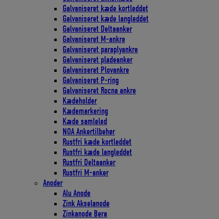
Galvaniseret kæde kortleddet
Galvaniseret kæde langleddet
Galvaniseret Deltaanker
Galvaniseret M-ankre
Galvaniseret paraplyankre
Galvaniseret pladeanker
Galvaniseret Plovankre
Galvaniseret P-ring
Galvaniseret Rocna ankre
Kædeholder
Kædemarkering
Kæde samleled
NOA Ankertilbehør
Rustfri kæde kortleddet
Rustfri kæde langleddet
Rustfri Deltaanker
Rustfri M-anker
Anoder
Alu Anode
Zink Akselanode
Zinkanode Bera