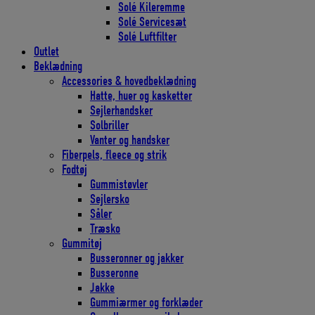
Solé Kileremme
Solé Servicesæt
Solé Luftfilter
Outlet
Beklædning
Accessories & hovedbeklædning
Hatte, huer og kasketter
Sejlerhandsker
Solbriller
Vanter og handsker
Fiberpels, fleece og strik
Fodtøj
Gummistøvler
Sejlersko
Såler
Træsko
Gummitøj
Busseronner og jakker
Busseronne
Jakke
Gummiærmer og forklæder