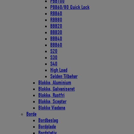
PBB100
PBB60/80 Quick Lock
RBB60
RBB80
BBB20
BBB30
BBB40
BBB60
S20
S30
S40
High Load
Selden Tilbehør
Blokke, Aluminium
Blokke, Galvaniseret
Blokke, Rustfri
Blokke, Scepter
Blokke Viadana
Borde
Bordbeslag
Bordplade
Bordstativ