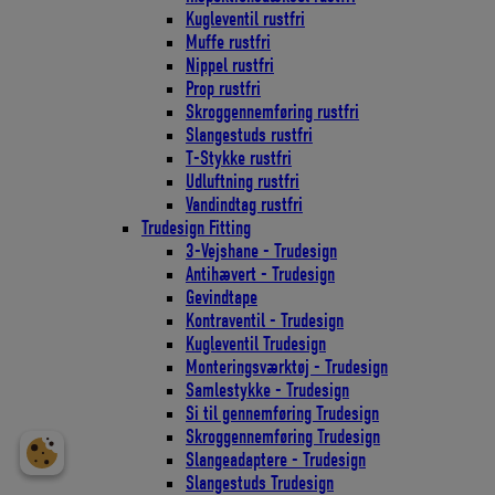
Kugleventil rustfri
Muffe rustfri
Nippel rustfri
Prop rustfri
Skroggennemføring rustfri
Slangestuds rustfri
T-Stykke rustfri
Udluftning rustfri
Vandindtag rustfri
Trudesign Fitting
3-Vejshane - Trudesign
Antihævert - Trudesign
Gevindtape
Kontraventil - Trudesign
Kugleventil Trudesign
Monteringsværktøj - Trudesign
Samlestykke - Trudesign
Si til gennemføring Trudesign
Skroggennemføring Trudesign
Slangeadaptere - Trudesign
Slangestuds Trudesign