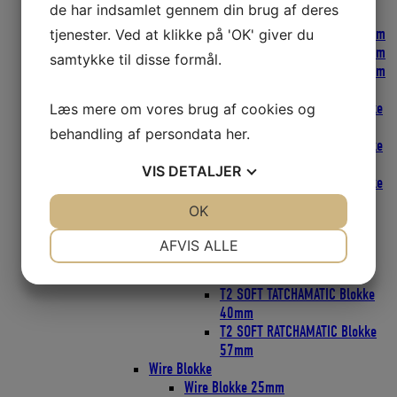
de har indsamlet gennem din brug af deres
FLY Blokke SOFT-ATTACH
FLY Blokke SOFT-ATTACH 18mm
tjenester. Ved at klikke på 'OK' giver du
FLY Blokke SOFT-ATTACH 29mm
samtykke til disse formål.
FLY Blokke SOFT-ATTACH 40mm
CARBO T2 SOFT-ATTACH Blokke
CARBO T2 SOFT-ATTACH Blokke
Læs mere om vores brug af cookies og
29mm
behandling af persondata
her
.
CARBO T2 SOFT-ATTACH Blokke
40mm
VIS
DETALJER
CARBO T2 SOFT-ATTACH Blokke
57mm
JA
NEJ
OK
JA
NEJ
T2 LOOP Blokke
NØDVENDIGE
PRÆFERENCER
T2 LOOP Blokke 40mm
AFVIS ALLE
T2 LOOP Blokke 57mm
JA
NEJ
JA
NEJ
T2 SOFT RATCHAMATIC Blokke
T2 SOFT TATCHAMATIC Blokke
MARKETING
STATISTIK
40mm
T2 SOFT RATCHAMATIC Blokke
57mm
Wire Blokke
Wire Blokke 25mm