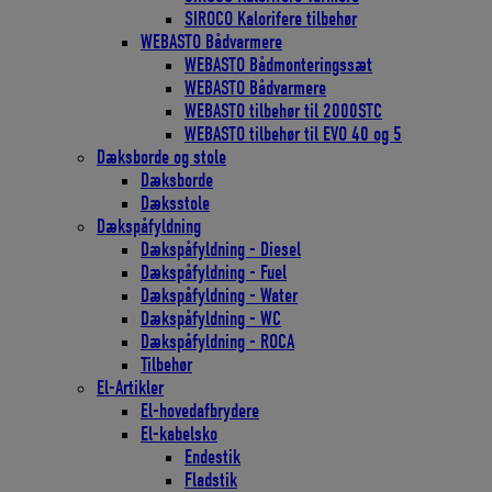
SIROCO Kalorifere tilbehør
WEBASTO Bådvarmere
WEBASTO Bådmonteringssæt
WEBASTO Bådvarmere
WEBASTO tilbehør til 2000STC
WEBASTO tilbehør til EVO 40 og 5
Dæksborde og stole
Dæksborde
Dæksstole
Dækspåfyldning
Dækspåfyldning - Diesel
Dækspåfyldning - Fuel
Dækspåfyldning - Water
Dækspåfyldning - WC
Dækspåfyldning - ROCA
Tilbehør
El-Artikler
El-hovedafbrydere
El-kabelsko
Endestik
Fladstik