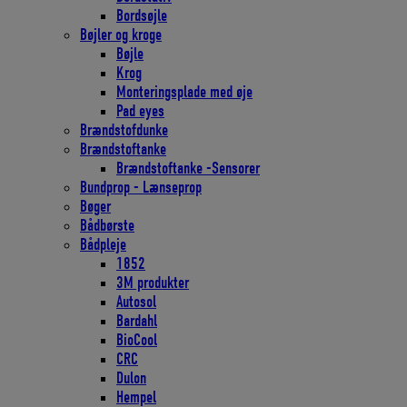
Bordsøjle
Bøjler og kroge
Bøjle
Krog
Monteringsplade med øje
Pad eyes
Brændstofdunke
Brændstoftanke
Brændstoftanke -Sensorer
Bundprop - Lænseprop
Bøger
Bådbørste
Bådpleje
1852
3M produkter
Autosol
Bardahl
BioCool
CRC
Dulon
Hempel