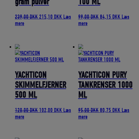
gram pulver
100 ML
Den
Den
Den
Den
239,00
DKK
215,10
DKK
Læs
99,00
DKK
84,15
DKK
Læs
oprindelige
aktuelle
oprindelige
aktuelle
mere
mere
pris
pris
pris
pris
var:
er:
var:
er:
239,00 DKK.
215,10 DKK.
99,00 DKK.
84,15 DK
YACHTICON
YACHTICON PURY
SKIMMELFJERNER
TANKRENSER 1000
500 ML
ML
Den
Den
Den
Den
120,00
DKK
102,00
DKK
Læs
95,00
DKK
80,75
DKK
Læs
oprindelige
aktuelle
oprindelige
aktuelle
mere
mere
pris
pris
pris
pris
var:
er:
var:
er:
120,00 DKK.
102,00 DKK.
95,00 DKK.
80,75 DK