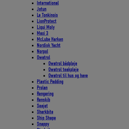
International
Jotun
Le Tonkinois
LionProtect
Liqui Moly
Maxi 3
McLube Harken
Nordisk Yacht
Norpol
Owatrol
Owatrol bådpleje
Owatrol teakpleje
Owatrol til hus og have
Plastic Padding
Prolan
Rengøring
Renskib
Seajet
Sharkbite
Ship Shape
Snappy