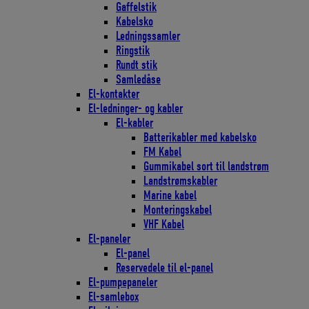
Gaffelstik
Kabelsko
Ledningssamler
Ringstik
Rundt stik
Samledåse
El-kontakter
El-ledninger- og kabler
El-kabler
Batterikabler med kabelsko
FM Kabel
Gummikabel sort til landstrøm
Landstrømskabler
Marine kabel
Monteringskabel
VHF Kabel
El-paneler
El-panel
Reservedele til el-panel
El-pumpepaneler
El-samlebox