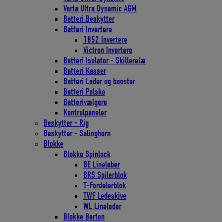
Varta Ultra Dynamic AGM
Batteri Beskytter
Batteri Invertere
1852 Invertere
Victron Invertere
Batteri Isolator - Skillerelæ
Batteri Kasser
Batteri Lader og booster
Batteri Polsko
Batterivælgere
Kontrolpaneler
Beskytter - Rig
Beskytter - Salinghorn
Blokke
Blokke Spinlock
BE Lineløber
BRS Spilerblok
T-Fordelerblok
TWF Ledeskive
WL Lineleder
Blokke Barton