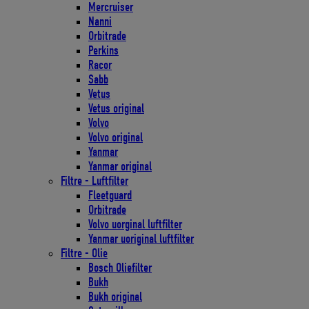
Mercruiser
Nanni
Orbitrade
Perkins
Racor
Sabb
Vetus
Vetus original
Volvo
Volvo original
Yanmar
Yanmar original
Filtre - Luftfilter
Fleetguard
Orbitrade
Volvo uorginal luftfilter
Yanmar uoriginal luftfilter
Filtre - Olie
Bosch Oliefilter
Bukh
Bukh original