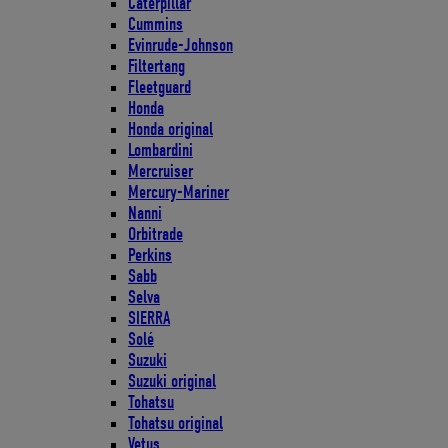
Caterpillar
Cummins
Evinrude-Johnson
Filtertang
Fleetguard
Honda
Honda original
Lombardini
Mercruiser
Mercury-Mariner
Nanni
Orbitrade
Perkins
Sabb
Selva
SIERRA
Solé
Suzuki
Suzuki original
Tohatsu
Tohatsu original
Vetus