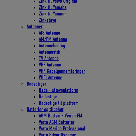
Zink til Volvo Original
Zink til Yamaha
Zink til Yanmar
Zinkstave
Antenner
AIS Antenne
AM/FM Antenne
Antennebeslag
Antennestik
TV Antenne
VHF Antenne
VHF Kabelgennemføringer
WIFI Antenne
Badestiger
Bade - stævnplatform
Badestige
Badestige til platform
Batterier og tilbehør
AGM Batteri - Vision FM
Varta AGM Batterier
Varta Marine Professional
Varta Silver Dynamic