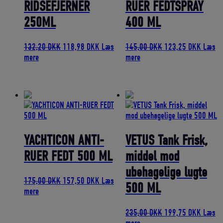
RIDSEFJERNER
RUER FEDTSPRAY
250ML
400 ML
Den
Den
Den
Den
132,20
DKK
118,98
DKK
Læs
145,00
DKK
123,25
DKK
Læs
oprindelige
aktuelle
oprindelige
aktuell
mere
mere
pris
pris
pris
pris
var:
er:
var:
er:
132,20 DKK.
118,98 DKK.
145,00 DKK.
123,25
YACHTICON ANTI-
VETUS Tank Frisk,
RUER FEDT 500 ML
middel mod
ubehagelige lugte
Den
Den
175,00
DKK
157,50
DKK
Læs
500 ML
oprindelige
aktuelle
mere
pris
pris
var:
er:
Den
Den
235,00
DKK
199,75
DKK
Læs
175,00 DKK.
157,50 DKK.
oprindelige
aktuell