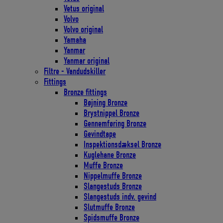
Vetus original
Volvo
Volvo original
Yamaha
Yanmar
Yanmar original
Filtre - Vandudskiller
Fittings
Bronze fittings
Bøjning Bronze
Brystnippel Bronze
Gennemføring Bronze
Gevindtape
Inspektionsdæksel Bronze
Kuglehane Bronze
Muffe Bronze
Nippelmuffe Bronze
Slangestuds Bronze
Slangestuds indv. gevind
Slutmuffe Bronze
Spidsmuffe Bronze