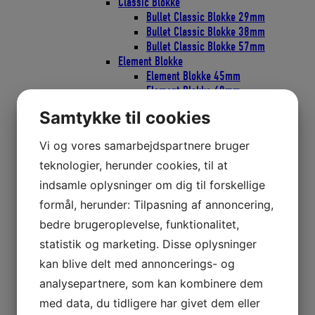
Classic Blokke
Bullet Classic Blokke 29mm
Bullet Classic Blokke 38mm
Bullet Classic Blokke 57mm
Element Blokke
Element Blokke 45mm
Element Blokke 60mm
Element Blokke 80mm
Samtykke til cookies
ESP Cruising Blokke
ESP Cruising 40mm
Vi og vores samarbejdspartnere bruger
ESP Cruising 57mm
ESP Cruising 75mm
teknologier, herunder cookies, til at
Flip-Flop Blokke
indsamle oplysninger om dig til forskellige
Harken Skøderinge Thimbles
formål, herunder: Tilpasning af annoncering,
Harken Svingarme
Micro Blokke
bedre brugeroplevelse, funktionalitet,
Micro blokke 16mm
statistik og marketing. Disse oplysninger
Micro Blokke 22mm
kan blive delt med annoncerings- og
POWER3 Ratchamatic HTE Skraldeblokke
POWER3 Ratchets Skraldeblokke
analysepartnere, som kan kombinere dem
PROTEXIT Faldudtag
med data, du tidligere har givet dem eller
SOFT Blokke