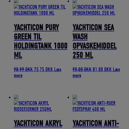
YACHTICON PURY
YACHTICON SEA
GREEN TIL
WASH
HOLDINGTANK 1000
OPVASKEMIDDEL
ML
250 ML
Den
Den
Den
Den
98,99
DKK
75,75
DKK
Læs
90,00
DKK
81,00
DKK
Læs
oprindelige
aktuelle
oprindelige
aktuelle
mere
mere
pris
pris
pris
pris
var:
er:
var:
er:
98,99 DKK.
75,75 DKK.
90,00 DKK.
81,00 DK
YACHTICON AKRYL
YACHTICON ANTI-