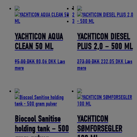
bedømmelse
1
2
3
YACHTICON AQUA
YACHTICON DIESEL
CLEAN 50 ML
PLUS 2,0 – 500 ML
Den
Den
Den
Den
95,00
DKK
80,06
DKK
Læs
273,00
DKK
232,05
DKK
Læs
oprindelige
aktuelle
oprindelige
aktuell
mere
mere
pris
pris
pris
pris
var:
er:
var:
er:
95,00 DKK.
80,06 DKK.
273,00 DKK.
232,05
Biocool Sanitise
YACHTICON
holding tank – 500
SØMFORSEGLER