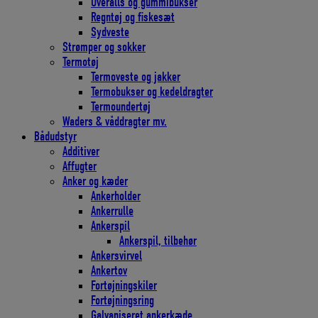
Overalls og gummibukser
Regntøj og fiskesæt
Sydveste
Strømper og sokker
Termotøj
Termoveste og jakker
Termobukser og kedeldragter
Termoundertøj
Waders & våddragter mv.
Bådudstyr
Additiver
Affugter
Anker og kæder
Ankerholder
Ankerrulle
Ankerspil
Ankerspil, tilbehør
Ankersvirvel
Ankertov
Fortøjningskiler
Fortøjningsring
Galvaniseret ankerkæde