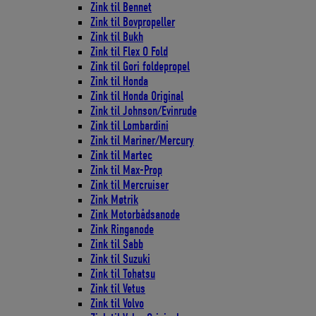
Zink til Bennet
Zink til Bovpropeller
Zink til Bukh
Zink til Flex O Fold
Zink til Gori foldepropel
Zink til Honda
Zink til Honda Original
Zink til Johnson/Evinrude
Zink til Lombardini
Zink til Mariner/Mercury
Zink til Martec
Zink til Max-Prop
Zink til Mercruiser
Zink Møtrik
Zink Motorbådsanode
Zink Ringanode
Zink til Sabb
Zink til Suzuki
Zink til Tohatsu
Zink til Vetus
Zink til Volvo