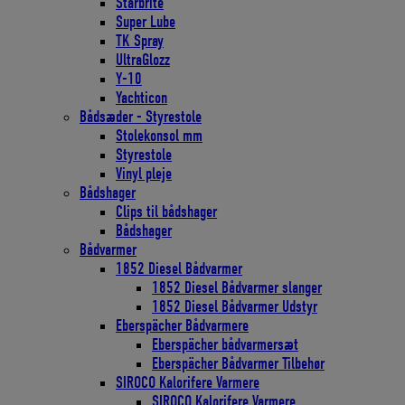
Starbrite
Super Lube
TK Spray
UltraGlozz
Y-10
Yachticon
Bådsæder - Styrestole
Stolekonsol mm
Styrestole
Vinyl pleje
Bådshager
Clips til bådshager
Bådshager
Bådvarmer
1852 Diesel Bådvarmer
1852 Diesel Bådvarmer slanger
1852 Diesel Bådvarmer Udstyr
Eberspächer Bådvarmere
Eberspächer bådvarmersæt
Eberspächer Bådvarmer Tilbehør
SIROCO Kalorifere Varmere
SIROCO Kalorifere Varmere