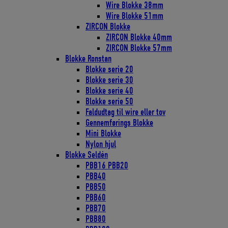
Wire Blokke 38mm
Wire Blokke 51mm
ZIRCON Blokke
ZIRCON Blokke 40mm
ZIRCON Blokke 57mm
Blokke Ronstan
Blokke serie 20
Blokke serie 30
Blokke serie 40
Blokke serie 50
Faldudtag til wire eller tov
Gennemførings Blokke
Mini Blokke
Nylon hjul
Blokke Seldén
PBB16 PBB20
PBB40
PBB50
PBB60
PBB70
PBB80