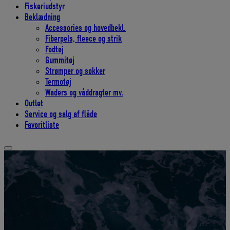
Fiskeriudstyr
Beklædning
Accessories og hovedbekl.
Fiberpels, fleece og strik
Fodtøj
Gummitøj
Strømper og sokker
Termotøj
Waders og våddragter mv.
Outlet
Service og salg af flåde
Favoritliste