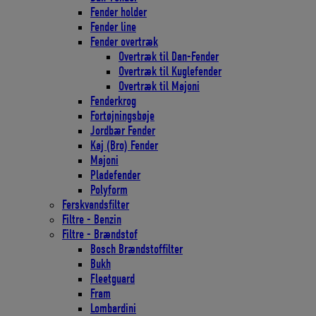
Fender holder
Fender line
Fender overtræk
Overtræk til Dan-Fender
Overtræk til Kuglefender
Overtræk til Majoni
Fenderkrog
Fortøjningsbøje
Jordbær Fender
Kaj (Bro) Fender
Majoni
Pladefender
Polyform
Ferskvandsfilter
Filtre - Benzin
Filtre - Brændstof
Bosch Brændstoffilter
Bukh
Fleetguard
Fram
Lombardini