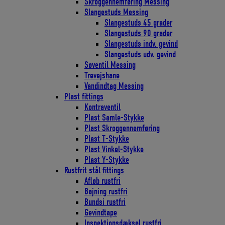
Skroggennemføring Messing
Slangestuds Messing
Slangestuds 45 grader
Slangestuds 90 grader
Slangestuds indv. gevind
Slangestuds udv. gevind
Søventil Messing
Trevejshane
Vandindtag Messing
Plast fittings
Kontraventil
Plast Samle-Stykke
Plast Skroggennemføring
Plast T-Stykke
Plast Vinkel-Stykke
Plast Y-Stykke
Rustfrit stål fittings
Afløb rustfri
Bøjning rustfri
Bundsi rustfri
Gevindtape
Inspektionsdæksel rustfri