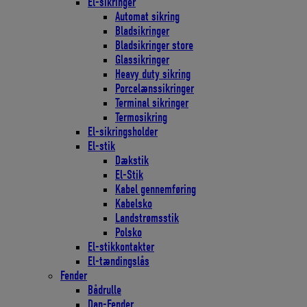
El-sikringer
Automat sikring
Bladsikringer
Bladsikringer store
Glassikringer
Heavy duty sikring
Porcelænssikringer
Terminal sikringer
Termosikring
El-sikringsholder
El-stik
Dækstik
El-Stik
Kabel gennemføring
Kabelsko
Landstrømsstik
Polsko
El-stikkontakter
El-tændingslås
Fender
Bådrulle
Dan-Fender