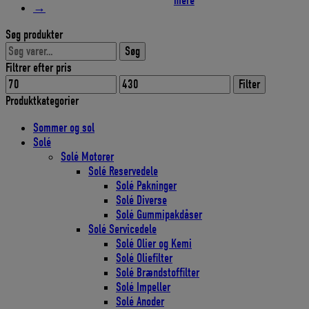
mere
→
pris
pris
var:
er:
Søg produkter
235,00 DKK.
199,75
Søg
Søg
efter:
Filtrer efter pris
Mindste
Højeste
Filter
pris
pris
Produktkategorier
Sommer og sol
Solé
Solé Motorer
Solé Reservedele
Solé Pakninger
Solé Diverse
Solé Gummipakdåser
Solé Servicedele
Solé Olier og Kemi
Solé Oliefilter
Solé Brændstoffilter
Solé Impeller
Solé Anoder