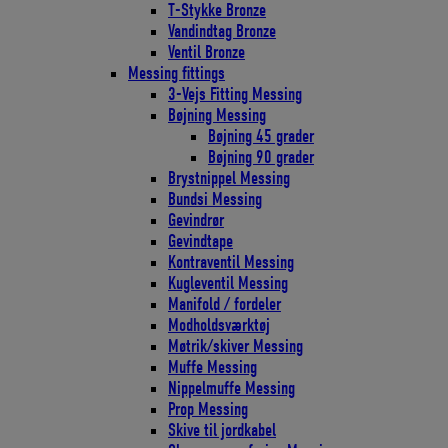
T-Stykke Bronze
Vandindtag Bronze
Ventil Bronze
Messing fittings
3-Vejs Fitting Messing
Bøjning Messing
Bøjning 45 grader
Bøjning 90 grader
Brystnippel Messing
Bundsi Messing
Gevindrør
Gevindtape
Kontraventil Messing
Kugleventil Messing
Manifold / fordeler
Modholdsværktøj
Møtrik/skiver Messing
Muffe Messing
Nippelmuffe Messing
Prop Messing
Skive til jordkabel