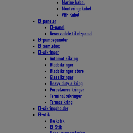
Marine kabel
Monteringskabel
VHF Kabel
El-paneler
El-panel
Reservedele til el-panel
El-pumpepaneler
El-samlebox
El-sikringer
Automat sikring
Bladsikringer
Bladsikringer store
Glassikringer
Heavy duty sikring
Porcelænssikringer
Terminal sikringer
Termosikring
El-sikringsholder
El-stik
Dækstik
El-Stik