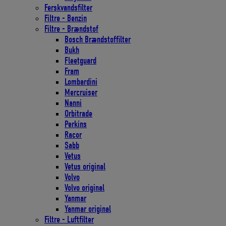
Ferskvandsfilter
Filtre - Benzin
Filtre - Brændstof
Bosch Brændstoffilter
Bukh
Fleetguard
Fram
Lombardini
Mercruiser
Nanni
Orbitrade
Perkins
Racor
Sabb
Vetus
Vetus original
Volvo
Volvo original
Yanmar
Yanmar original
Filtre - Luftfilter