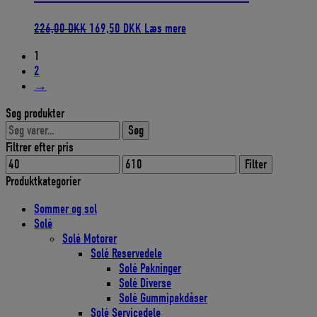
Den
Den
226,00
DKK
169,50
DKK
Læs mere
oprindelige
aktuelle
1
pris
pris
2
var:
er:
→
226,00 DKK.
169,50 DKK.
Søg produkter
Søg
Søg
efter:
Filtrer efter pris
Mindste
Højeste
Filter
pris
pris
Produktkategorier
Sommer og sol
Solé
Solé Motorer
Solé Reservedele
Solé Pakninger
Solé Diverse
Solé Gummipakdåser
Solé Servicedele