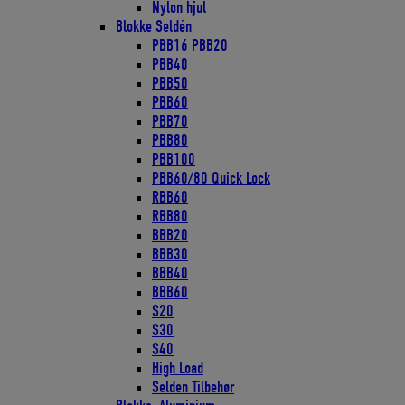
Nylon hjul
Blokke Seldén
PBB16 PBB20
PBB40
PBB50
PBB60
PBB70
PBB80
PBB100
PBB60/80 Quick Lock
RBB60
RBB80
BBB20
BBB30
BBB40
BBB60
S20
S30
S40
High Load
Selden Tilbehør