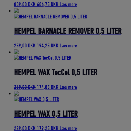
Den
Den
809,00
DKK
606,75
DKK
Læs mere
oprindelige
aktuelle
pris
pris
var:
er:
809,00 DKK.
606,75 DKK.
HEMPEL BARNACLE REMOVER 0,5 LITER
Den
Den
259,00
DKK
194,25
DKK
Læs mere
oprindelige
aktuelle
pris
pris
var:
er:
259,00 DKK.
194,25 DKK.
HEMPEL WAX TecCel 0,5 LITER
Den
Den
269,00
DKK
174,85
DKK
Læs mere
oprindelige
aktuelle
pris
pris
var:
er:
269,00 DKK.
174,85 DKK.
HEMPEL WAX 0,5 LITER
Den
Den
239,00
DKK
179,25
DKK
Læs mere