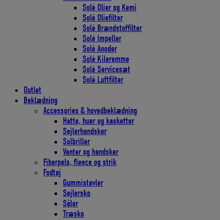
Solé Olier og Kemi
Solé Oliefilter
Solé Brændstoffilter
Solé Impeller
Solé Anoder
Solé Kileremme
Solé Servicesæt
Solé Luftfilter
Outlet
Beklædning
Accessories & hovedbeklædning
Hatte, huer og kasketter
Sejlerhandsker
Solbriller
Vanter og handsker
Fiberpels, fleece og strik
Fodtøj
Gummistøvler
Sejlersko
Såler
Træsko