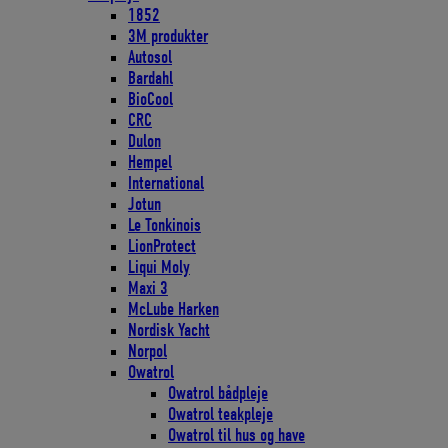
1852
3M produkter
Autosol
Bardahl
BioCool
CRC
Dulon
Hempel
International
Jotun
Le Tonkinois
LionProtect
Liqui Moly
Maxi 3
McLube Harken
Nordisk Yacht
Norpol
Owatrol
Owatrol bådpleje
Owatrol teakpleje
Owatrol til hus og have