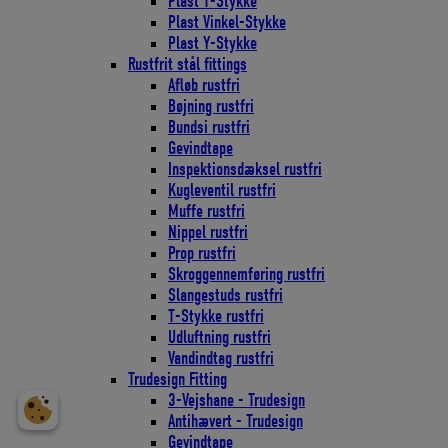
Plast T-Stykke
Plast Vinkel-Stykke
Plast Y-Stykke
Rustfrit stål fittings
Afløb rustfri
Bøjning rustfri
Bundsi rustfri
Gevindtape
Inspektionsdæksel rustfri
Kugleventil rustfri
Muffe rustfri
Nippel rustfri
Prop rustfri
Skroggennemføring rustfri
Slangestuds rustfri
T-Stykke rustfri
Udluftning rustfri
Vandindtag rustfri
Trudesign Fitting
3-Vejshane - Trudesign
Antihævert - Trudesign
Gevindtape