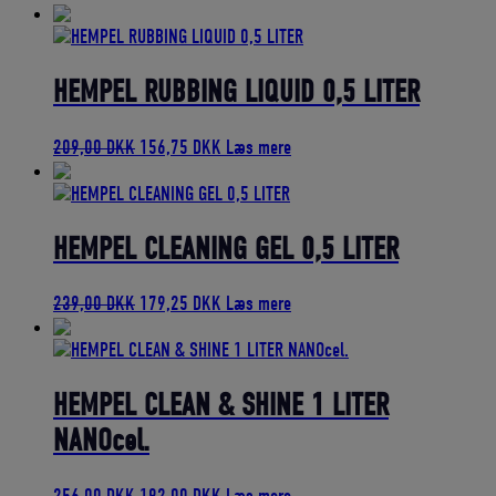
oprindelige
aktuelle
pris
pris
var:
er:
239,00 DKK.
179,25 DKK.
HEMPEL RUBBING LIQUID 0,5 LITER
Den
Den
209,00
DKK
156,75
DKK
Læs mere
oprindelige
aktuelle
pris
pris
var:
er:
209,00 DKK.
156,75 DKK.
HEMPEL CLEANING GEL 0,5 LITER
Den
Den
239,00
DKK
179,25
DKK
Læs mere
oprindelige
aktuelle
pris
pris
var:
er:
239,00 DKK.
179,25 DKK.
HEMPEL CLEAN & SHINE 1 LITER
NANOcel.
Den
Den