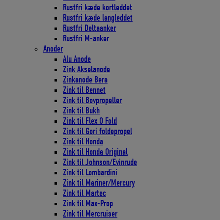
Rustfri kæde kortleddet
Rustfri kæde langleddet
Rustfri Deltaanker
Rustfri M-anker
Anoder
Alu Anode
Zink Akselanode
Zinkanode Bera
Zink til Bennet
Zink til Bovpropeller
Zink til Bukh
Zink til Flex O Fold
Zink til Gori foldepropel
Zink til Honda
Zink til Honda Original
Zink til Johnson/Evinrude
Zink til Lombardini
Zink til Mariner/Mercury
Zink til Martec
Zink til Max-Prop
Zink til Mercruiser