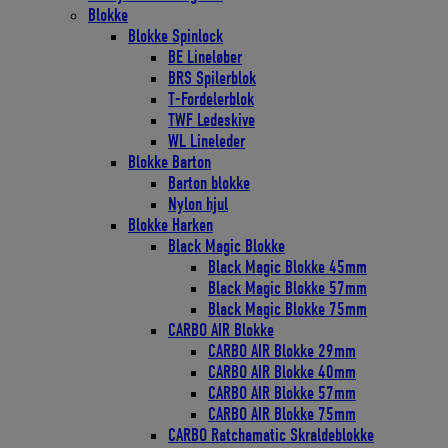
Blokke
Blokke Spinlock
BE Lineløber
BRS Spilerblok
T-Fordelerblok
TWF Ledeskive
WL Lineleder
Blokke Barton
Barton blokke
Nylon hjul
Blokke Harken
Black Magic Blokke
Black Magic Blokke 45mm
Black Magic Blokke 57mm
Black Magic Blokke 75mm
CARBO AIR Blokke
CARBO AIR Blokke 29mm
CARBO AIR Blokke 40mm
CARBO AIR Blokke 57mm
CARBO AIR Blokke 75mm
CARBO Ratchamatic Skraldeblokke