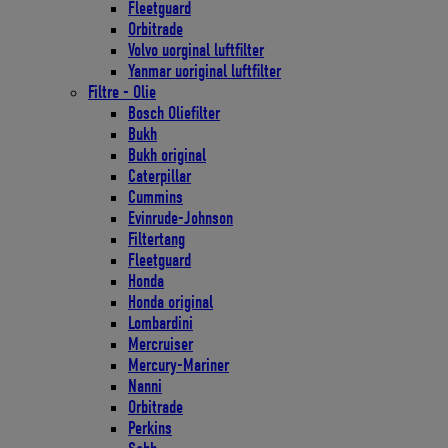
Fleetguard
Orbitrade
Volvo uorginal luftfilter
Yanmar uoriginal luftfilter
Filtre - Olie
Bosch Oliefilter
Bukh
Bukh original
Caterpillar
Cummins
Evinrude-Johnson
Filtertang
Fleetguard
Honda
Honda original
Lombardini
Mercruiser
Mercury-Mariner
Nanni
Orbitrade
Perkins