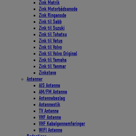
Zink Møtrik
Zink Motorbådsanode
Zink Ringanode
Zink til Sabb
Zink til Suzuki
Zink til Tohatsu
Zink til Vetus
Zink til Volvo
Zink til Volvo Original
Zink til Yamaha
Zink til Yanmar
Zinkstave
Antenner
AIS Antenne
AM/FM Antenne
Antennebeslag
Antennestik
TV Antenne
VHF Antenne
VHF Kabelgennemføringer
WIFI Antenne