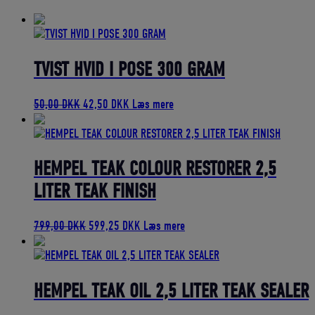
bedømmelse
TVIST HVID I POSE 300 GRAM
Den
Den
50,00
DKK
42,50
DKK
Læs mere
oprindelige
aktuelle
pris
pris
var:
er:
50,00 DKK.
42,50 DKK.
HEMPEL TEAK COLOUR RESTORER 2,5
LITER TEAK FINISH
Den
Den
799,00
DKK
599,25
DKK
Læs mere
oprindelige
aktuelle
pris
pris
var:
er:
799,00 DKK.
599,25 DKK.
HEMPEL TEAK OIL 2,5 LITER TEAK SEALER