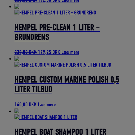
256,00
DKK
192,00
DKK
Læs mere
oprindelige
aktuelle
pris
pris
var:
er:
256,00 DKK.
192,00 DKK.
HEMPEL PRE-CLEAN 1 LITER –
GRUNDRENS
Den
Den
239,00
DKK
179,25
DKK
Læs mere
oprindelige
aktuelle
pris
pris
var:
er:
239,00 DKK.
179,25 DKK.
HEMPEL CUSTOM MARINE POLISH 0,5
LITER TILBUD
160,00
DKK
Læs mere
HEMPEL BOAT SHAMPOO 1 LITER