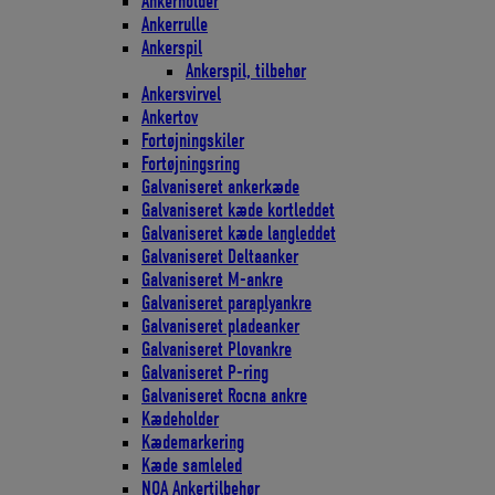
Ankerholder
Ankerrulle
Ankerspil
Ankerspil, tilbehør
Ankersvirvel
Ankertov
Fortøjningskiler
Fortøjningsring
Galvaniseret ankerkæde
Galvaniseret kæde kortleddet
Galvaniseret kæde langleddet
Galvaniseret Deltaanker
Galvaniseret M-ankre
Galvaniseret paraplyankre
Galvaniseret pladeanker
Galvaniseret Plovankre
Galvaniseret P-ring
Galvaniseret Rocna ankre
Kædeholder
Kædemarkering
Kæde samleled
NOA Ankertilbehør