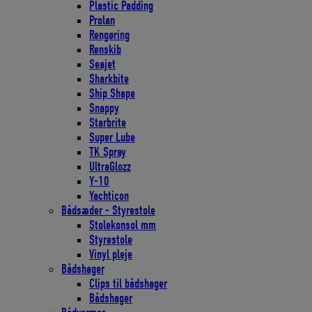
Plastic Padding
Prolan
Rengøring
Renskib
Seajet
Sharkbite
Ship Shape
Snappy
Starbrite
Super Lube
TK Spray
UltraGlozz
Y-10
Yachticon
Bådsæder - Styrestole
Stolekonsol mm
Styrestole
Vinyl pleje
Bådshager
Clips til bådshager
Bådshager