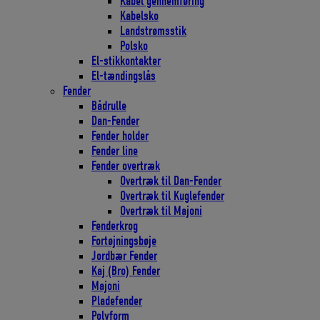
Kabel gennemføring
Kabelsko
Landstrømsstik
Polsko
El-stikkontakter
El-tændingslås
Fender
Bådrulle
Dan-Fender
Fender holder
Fender line
Fender overtræk
Overtræk til Dan-Fender
Overtræk til Kuglefender
Overtræk til Majoni
Fenderkrog
Fortøjningsbøje
Jordbær Fender
Kaj (Bro) Fender
Majoni
Pladefender
Polyform