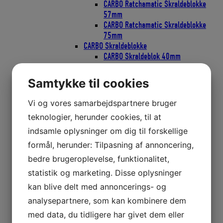
CARBO Ratchamatic Skraldeblokke
57mm
CARBO Ratchamatic Skraldeblokke
75mm
CARBO Skraldeblokke
CARBO Skraldeblok 40mm
CARBO Skraldeblok 57mm
CARBO Skraldeblok 75mm
Samtykke til cookies
Classic Blokke
Bullet Classic Blokke 29mm
Vi og vores samarbejdspartnere bruger
Bullet Classic Blokke 38mm
teknologier, herunder cookies, til at
Bullet Classic Blokke 57mm
Element Blokke
indsamle oplysninger om dig til forskellige
Element Blokke 45mm
formål, herunder: Tilpasning af annoncering,
Element Blokke 60mm
bedre brugeroplevelse, funktionalitet,
Element Blokke 80mm
ESP Cruising Blokke
statistik og marketing. Disse oplysninger
ESP Cruising 40mm
kan blive delt med annoncerings- og
ESP Cruising 57mm
analysepartnere, som kan kombinere dem
ESP Cruising 75mm
Flip-Flop Blokke
med data, du tidligere har givet dem eller