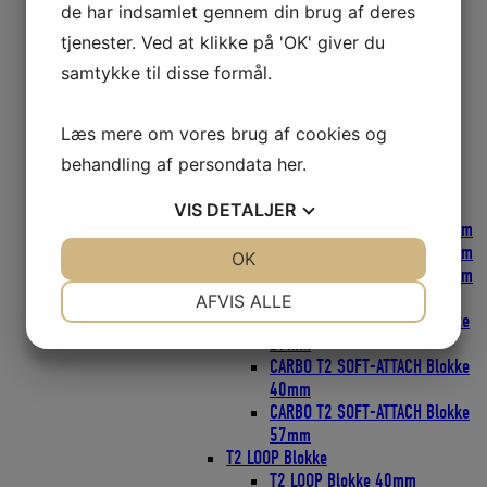
Harken Skøderinge Thimbles
de har indsamlet gennem din brug af deres
Harken Svingarme
tjenester. Ved at klikke på 'OK' giver du
Micro Blokke
Micro blokke 16mm
samtykke til disse formål.
Micro Blokke 22mm
POWER3 Ratchamatic HTE Skraldeblokke
Læs mere om vores brug af cookies og
POWER3 Ratchets Skraldeblokke
PROTEXIT Faldudtag
behandling af persondata
her
.
SOFT Blokke
FLY Blokke SOFT-ATTACH
VIS
DETALJER
FLY Blokke SOFT-ATTACH 18mm
FLY Blokke SOFT-ATTACH 29mm
JA
NEJ
OK
JA
NEJ
FLY Blokke SOFT-ATTACH 40mm
NØDVENDIGE
PRÆFERENCER
CARBO T2 SOFT-ATTACH Blokke
AFVIS ALLE
CARBO T2 SOFT-ATTACH Blokke
JA
NEJ
JA
NEJ
29mm
CARBO T2 SOFT-ATTACH Blokke
MARKETING
STATISTIK
40mm
CARBO T2 SOFT-ATTACH Blokke
57mm
T2 LOOP Blokke
T2 LOOP Blokke 40mm