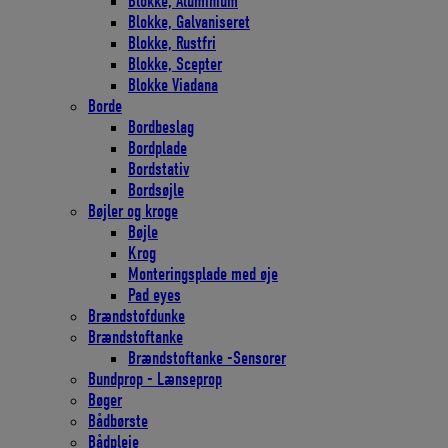
Blokke, Aluminium
Blokke, Galvaniseret
Blokke, Rustfri
Blokke, Scepter
Blokke Viadana
Borde
Bordbeslag
Bordplade
Bordstativ
Bordsøjle
Bøjler og kroge
Bøjle
Krog
Monteringsplade med øje
Pad eyes
Brændstofdunke
Brændstoftanke
Brændstoftanke -Sensorer
Bundprop - Lænseprop
Bøger
Bådbørste
Bådpleje