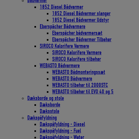
Bådvarmer
1852 Diesel Bådvarmer
1852 Diesel Bådvarmer slanger
1852 Diesel Bådvarmer Udstyr
Eberspächer Bådvarmere
Eberspächer bådvarmersæt
Eberspächer Bådvarmer Tilbehør
SIROCO Kalorifere Varmere
SIROCO Kalorifere Varmere
SIROCO Kalorifere tilbehør
WEBASTO Bådvarmere
WEBASTO Bådmonteringssæt
WEBASTO Bådvarmere
WEBASTO tilbehør til 2000STC
WEBASTO tilbehør til EVO 40 og 5
Dæksborde og stole
Dæksborde
Dæksstole
Dækspåfyldning
Dækspåfyldning - Diesel
Dækspåfyldning - Fuel
Dækspåfyldning - Water