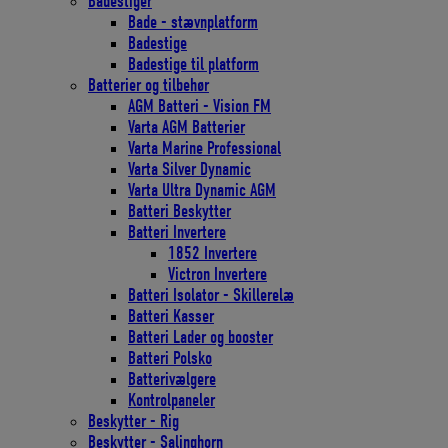
Badestiger
Bade - stævnplatform
Badestige
Badestige til platform
Batterier og tilbehør
AGM Batteri - Vision FM
Varta AGM Batterier
Varta Marine Professional
Varta Silver Dynamic
Varta Ultra Dynamic AGM
Batteri Beskytter
Batteri Invertere
1852 Invertere
Victron Invertere
Batteri Isolator - Skillerelæ
Batteri Kasser
Batteri Lader og booster
Batteri Polsko
Batterivælgere
Kontrolpaneler
Beskytter - Rig
Beskytter - Salinghorn