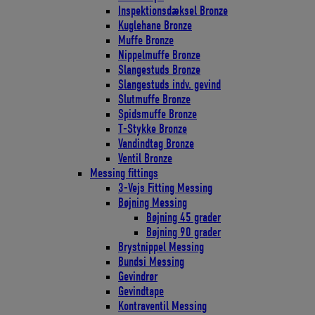
Inspektionsdæksel Bronze
Kuglehane Bronze
Muffe Bronze
Nippelmuffe Bronze
Slangestuds Bronze
Slangestuds indv. gevind
Slutmuffe Bronze
Spidsmuffe Bronze
T-Stykke Bronze
Vandindtag Bronze
Ventil Bronze
Messing fittings
3-Vejs Fitting Messing
Bøjning Messing
Bøjning 45 grader
Bøjning 90 grader
Brystnippel Messing
Bundsi Messing
Gevindrør
Gevindtape
Kontraventil Messing