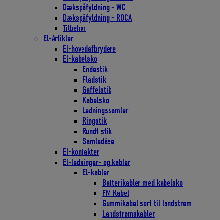
Dækspåfyldning - WC
Dækspåfyldning - ROCA
Tilbehør
El-Artikler
El-hovedafbrydere
El-kabelsko
Endestik
Fladstik
Gaffelstik
Kabelsko
Ledningssamler
Ringstik
Rundt stik
Samledåse
El-kontakter
El-ledninger- og kabler
El-kabler
Batterikabler med kabelsko
FM Kabel
Gummikabel sort til landstrøm
Landstrømskabler