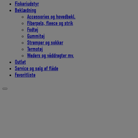
Fiskeriudstyr
Beklædning
Accessories og hovedbekl.
Fiberpels, fleece og strik
Fodtøj
Gummitøj
Strømper og sokker
Termotøj
Waders og våddragter mv.
Outlet
Service og salg af flåde
Favoritliste