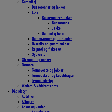
Gummitøj
Busseronner og jakker
Elka
Busseronner-Jakker
Busseronne
Jakke
Gummitøj børn
Gummiærmer og forklæder
Overalls og gummibukser
Regntøj og fiskesæt
Sydveste
Strømper og sokker
Termotøj
Termoveste og jakker
Termobukser og kedeldragter
Termoundertøj
Waders & våddragter mv.
Bådudstyr
Additiver
Affugter
Anker og kæder