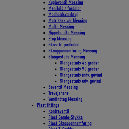
Kugleventil Messing
Manifold / fordeler
Modholdsværktøj
Møtrik/skiver Messing
Muffe Messing
Nippelmuffe Messing
Prop Messing
Skive til jordkabel
Skroggennemføring Messing
Slangestuds Messing
Slangestuds 45 grader
Slangestuds 90 grader
Slangestuds indv. gevind
Slangestuds udv. gevind
Søventil Messing
Trevejshane
Vandindtag Messing
Plast fittings
Kontraventil
Plast Samle-Stykke
Plast Skroggennemføring