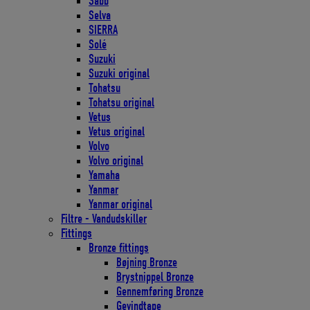
Sabb
Selva
SIERRA
Solé
Suzuki
Suzuki original
Tohatsu
Tohatsu original
Vetus
Vetus original
Volvo
Volvo original
Yamaha
Yanmar
Yanmar original
Filtre - Vandudskiller
Fittings
Bronze fittings
Bøjning Bronze
Brystnippel Bronze
Gennemføring Bronze
Gevindtape