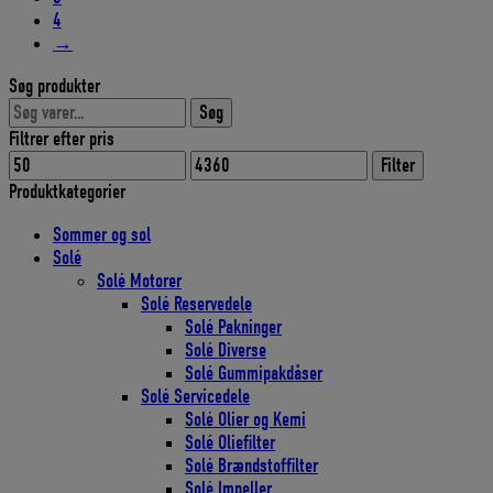
4
→
Søg produkter
Søg
Søg
efter:
Filtrer efter pris
Mindste
Højeste
Filter
pris
pris
Produktkategorier
Sommer og sol
Solé
Solé Motorer
Solé Reservedele
Solé Pakninger
Solé Diverse
Solé Gummipakdåser
Solé Servicedele
Solé Olier og Kemi
Solé Oliefilter
Solé Brændstoffilter
Solé Impeller