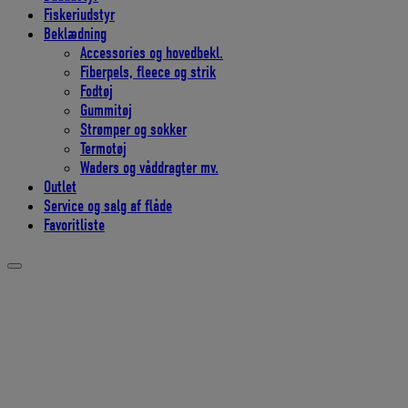
Fiskeriudstyr
Beklædning
Accessories og hovedbekl.
Fiberpels, fleece og strik
Fodtøj
Gummitøj
Strømper og sokker
Termotøj
Waders og våddragter mv.
Outlet
Service og salg af flåde
Favoritliste