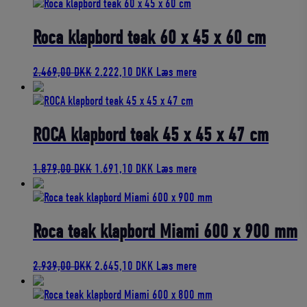
pris
pris
var:
er:
4.839,00 DKK.
4.355,10 DKK.
Roca klapbord teak 60 x 45 x 60 cm
Den
Den
2.469,00
DKK
2.222,10
DKK
Læs mere
oprindelige
aktuelle
pris
pris
var:
er:
2.469,00 DKK.
2.222,10 DKK.
ROCA klapbord teak 45 x 45 x 47 cm
Den
Den
1.879,00
DKK
1.691,10
DKK
Læs mere
oprindelige
aktuelle
pris
pris
var:
er:
1.879,00 DKK.
1.691,10 DKK.
Roca teak klapbord Miami 600 x 900 mm
Den
Den
2.939,00
DKK
2.645,10
DKK
Læs mere
oprindelige
aktuelle
pris
pris