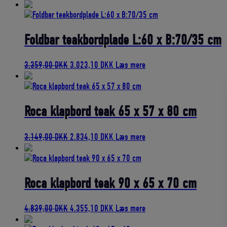
oprindelige
aktuelle
pris
pris
var:
er:
759,00 DKK.
683,10 DKK.
Foldbar teakbordplade L:60 x B:70/35 cm
Den
Den
3.359,00
DKK
3.023,10
DKK
Læs mere
oprindelige
aktuelle
pris
pris
var:
er:
3.359,00 DKK.
3.023,10 DKK.
Roca klapbord teak 65 x 57 x 80 cm
Den
Den
3.149,00
DKK
2.834,10
DKK
Læs mere
oprindelige
aktuelle
pris
pris
var:
er:
3.149,00 DKK.
2.834,10 DKK.
Roca klapbord teak 90 x 65 x 70 cm
Den
Den
4.839,00
DKK
4.355,10
DKK
Læs mere
oprindelige
aktuelle