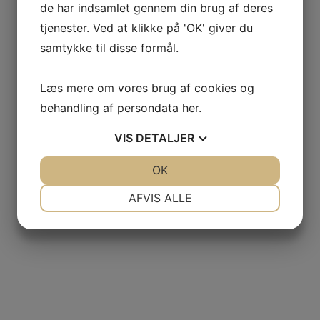
de har indsamlet gennem din brug af deres
tjenester. Ved at klikke på 'OK' giver du
samtykke til disse formål.
Læs mere om vores brug af cookies og
behandling af persondata
her
.
VIS
DETALJER
JA
NEJ
OK
JA
NEJ
NØDVENDIGE
PRÆFERENCER
AFVIS ALLE
JA
NEJ
JA
NEJ
MARKETING
STATISTIK