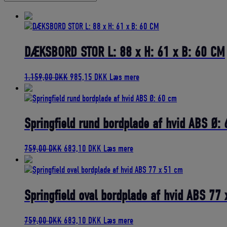
bedømmelse
DÆKSBORD STOR L: 88 x H: 61 x B: 60 CM
Den
Den
1.159,00
DKK
985,15
DKK
Læs mere
oprindelige
aktuelle
pris
pris
var:
er:
1.159,00 DKK.
985,15 DKK.
Springfield rund bordplade af hvid ABS Ø:
Den
Den
759,00
DKK
683,10
DKK
Læs mere
oprindelige
aktuelle
pris
pris
var:
er:
759,00 DKK.
683,10 DKK.
Springfield oval bordplade af hvid ABS 77
Den
Den
759,00
DKK
683,10
DKK
Læs mere