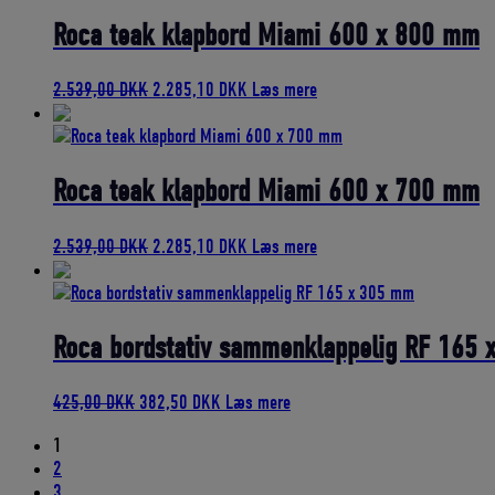
var:
er:
2.939,00 DKK.
2.645,10 DKK.
Roca teak klapbord Miami 600 x 800 mm
Den
Den
2.539,00
DKK
2.285,10
DKK
Læs mere
oprindelige
aktuelle
pris
pris
var:
er:
2.539,00 DKK.
2.285,10 DKK.
Roca teak klapbord Miami 600 x 700 mm
Den
Den
2.539,00
DKK
2.285,10
DKK
Læs mere
oprindelige
aktuelle
pris
pris
var:
er:
2.539,00 DKK.
2.285,10 DKK.
Roca bordstativ sammenklappelig RF 165
Den
Den
425,00
DKK
382,50
DKK
Læs mere
oprindelige
aktuelle
1
pris
pris
2
var:
er:
3
425,00 DKK.
382,50 DKK.