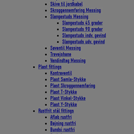
Skive til jordkabel
Skroggennemføring Messing
Slangestuds Messing
Slangestuds 45 grader
Slangestuds 90 grader
Slangestuds indv. gevind
Slangestuds udv. gevind
Søventil Messing
Trevejshane
Vandindtag Messing
Plast fittings
Kontraventil
Plast Samle-Stykke
Plast Skroggennemføring
Plast T-Stykke
Plast Vinkel-Stykke
Plast Y-Stykke
Rustfrit stål fittings
Afløb rustfri
Bøjning rustfri
Bundsi rustfri