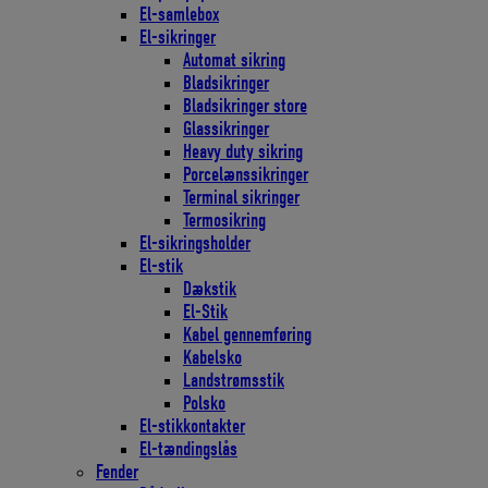
El-samlebox
El-sikringer
Automat sikring
Bladsikringer
Bladsikringer store
Glassikringer
Heavy duty sikring
Porcelænssikringer
Terminal sikringer
Termosikring
El-sikringsholder
El-stik
Dækstik
El-Stik
Kabel gennemføring
Kabelsko
Landstrømsstik
Polsko
El-stikkontakter
El-tændingslås
Fender