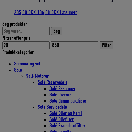
Den
Den
205,00
DKK
184,50
DKK
Læs mere
oprindelige
aktuelle
Søg produkter
pris
pris
Søg
var:
er:
Søg
efter:
205,00 DKK.
184,50 DKK.
Filtrer efter pris
Mindste
Højeste
Filter
pris
pris
Produktkategorier
Sommer og sol
Solé
Solé Motorer
Solé Reservedele
Solé Pakninger
Solé Diverse
Solé Gummipakdåser
Solé Servicedele
Solé Olier og Kemi
Solé Oliefilter
Solé Brændstoffilter
Solé Impeller