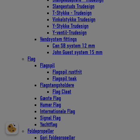
Slangestuds Trudesign
T-Stykke - Trudesign
Vinkelstykke Trudesign
Y-Stykke Trudesign
Y-ventil-Trudesign
Vandsystem fittings
Can SB system 12 mm
John Guest system 15 mm
Flag
Flagspil
Flagspil rustfrit
Flagspil teak
Flagstangsholdere
Flag Cleat
Gæste Flag
Humør Flag
Internationale Flag
Signal Flag
Yachtflag
Foldepropeller
Gori Foldepropeller