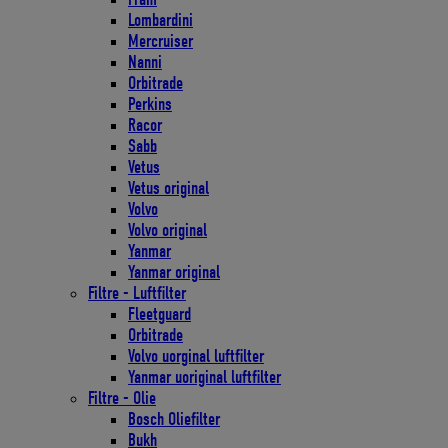
Lombardini
Mercruiser
Nanni
Orbitrade
Perkins
Racor
Sabb
Vetus
Vetus original
Volvo
Volvo original
Yanmar
Yanmar original
Filtre - Luftfilter
Fleetguard
Orbitrade
Volvo uorginal luftfilter
Yanmar uoriginal luftfilter
Filtre - Olie
Bosch Oliefilter
Bukh