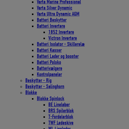
Varta Marine Professional
Varta Silver Dynamic
Varta Ultra Dynamic AGM
Batteri Beskytter
Batteri Invertere
1852 Invertere
Victron Invertere
Batteri Isolator - Skillerelæ
Batteri Kasser
Batteri Lader og booster
Batteri Polsko
Batterivælgere
Kontrolpaneler
Beskytter - Rig
Beskytter - Salinghorn
Blokke
Blokke Spinlock
BE Lineløber
BRS Spilerblok
T-Fordelerblok
TWF Ledeskive
WL Lineleder