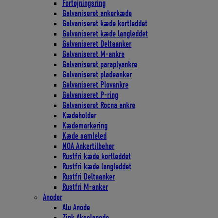
Fortøjningsring
Galvaniseret ankerkæde
Galvaniseret kæde kortleddet
Galvaniseret kæde langleddet
Galvaniseret Deltaanker
Galvaniseret M-ankre
Galvaniseret paraplyankre
Galvaniseret pladeanker
Galvaniseret Plovankre
Galvaniseret P-ring
Galvaniseret Rocna ankre
Kædeholder
Kædemarkering
Kæde samleled
NOA Ankertilbehør
Rustfri kæde kortleddet
Rustfri kæde langleddet
Rustfri Deltaanker
Rustfri M-anker
Anoder
Alu Anode
Zink Akselanode