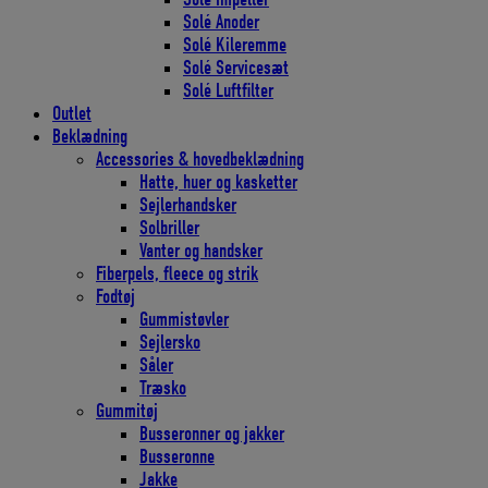
Solé Anoder
Solé Kileremme
Solé Servicesæt
Solé Luftfilter
Outlet
Beklædning
Accessories & hovedbeklædning
Hatte, huer og kasketter
Sejlerhandsker
Solbriller
Vanter og handsker
Fiberpels, fleece og strik
Fodtøj
Gummistøvler
Sejlersko
Såler
Træsko
Gummitøj
Busseronner og jakker
Busseronne
Jakke