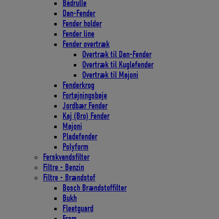
Bådrulle
Dan-Fender
Fender holder
Fender line
Fender overtræk
Overtræk til Dan-Fender
Overtræk til Kuglefender
Overtræk til Majoni
Fenderkrog
Fortøjningsbøje
Jordbær Fender
Kaj (Bro) Fender
Majoni
Pladefender
Polyform
Ferskvandsfilter
Filtre - Benzin
Filtre - Brændstof
Bosch Brændstoffilter
Bukh
Fleetguard
Fram