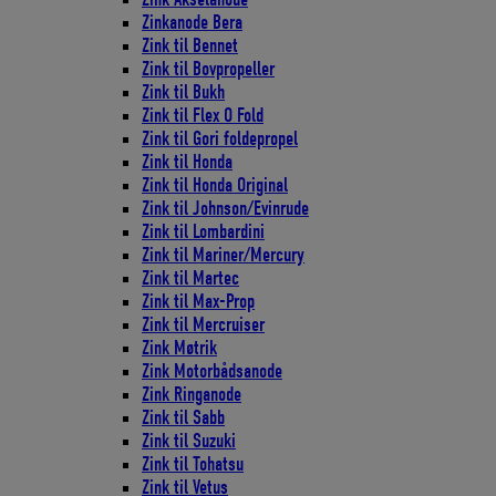
Zinkanode Bera
Zink til Bennet
Zink til Bovpropeller
Zink til Bukh
Zink til Flex O Fold
Zink til Gori foldepropel
Zink til Honda
Zink til Honda Original
Zink til Johnson/Evinrude
Zink til Lombardini
Zink til Mariner/Mercury
Zink til Martec
Zink til Max-Prop
Zink til Mercruiser
Zink Møtrik
Zink Motorbådsanode
Zink Ringanode
Zink til Sabb
Zink til Suzuki
Zink til Tohatsu
Zink til Vetus