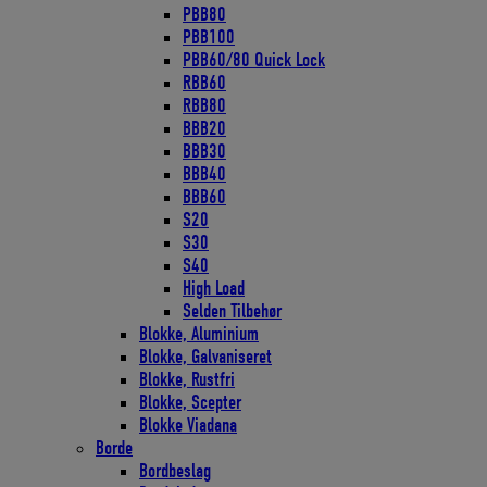
PBB80
PBB100
PBB60/80 Quick Lock
RBB60
RBB80
BBB20
BBB30
BBB40
BBB60
S20
S30
S40
High Load
Selden Tilbehør
Blokke, Aluminium
Blokke, Galvaniseret
Blokke, Rustfri
Blokke, Scepter
Blokke Viadana
Borde
Bordbeslag