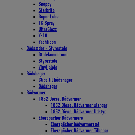
Snappy
Starbrite
Super Lube
TK Spray
UltraGlozz
Y-10
Yachticon
Bådsæder - Styrestole
Stolekonsol mm
Styrestole
Vinyl pleje
Bådshager
Clips til bådshager
Bådshager
Bådvarmer
1852 Diesel Bådvarmer
1852 Diesel Bådvarmer slanger
1852 Diesel Bådvarmer Udstyr
Eberspächer Bådvarmere
Eberspächer bådvarmersæt
Eberspächer Bådvarmer Tilbehør