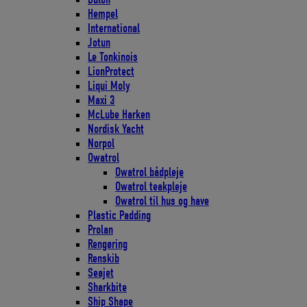
Hempel
International
Jotun
Le Tonkinois
LionProtect
Liqui Moly
Maxi 3
McLube Harken
Nordisk Yacht
Norpol
Owatrol
Owatrol bådpleje
Owatrol teakpleje
Owatrol til hus og have
Plastic Padding
Prolan
Rengøring
Renskib
Seajet
Sharkbite
Ship Shape