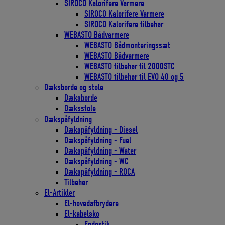
SIROCO Kalorifere Varmere
SIROCO Kalorifere Varmere
SIROCO Kalorifere tilbehør
WEBASTO Bådvarmere
WEBASTO Bådmonteringssæt
WEBASTO Bådvarmere
WEBASTO tilbehør til 2000STC
WEBASTO tilbehør til EVO 40 og 5
Dæksborde og stole
Dæksborde
Dæksstole
Dækspåfyldning
Dækspåfyldning - Diesel
Dækspåfyldning - Fuel
Dækspåfyldning - Water
Dækspåfyldning - WC
Dækspåfyldning - ROCA
Tilbehør
El-Artikler
El-hovedafbrydere
El-kabelsko
Endestik