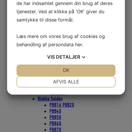
de har indsamlet gennem din brug af deres
Wire Blokke 25mm
tjenester. Ved at klikke på 'OK' giver du
Wire Blokke 38mm
Wire Blokke 51mm
samtykke til disse formål.
ZIRCON Blokke
ZIRCON Blokke 40mm
Læs mere om vores brug af cookies og
ZIRCON Blokke 57mm
Blokke Ronstan
behandling af persondata
her
.
Blokke serie 20
Blokke serie 30
VIS
DETALJER
Blokke serie 40
Blokke serie 50
JA
NEJ
OK
JA
NEJ
Faldudtag til wire eller tov
NØDVENDIGE
PRÆFERENCER
Gennemførings Blokke
AFVIS ALLE
Mini Blokke
JA
NEJ
JA
NEJ
Nylon hjul
Blokke Seldén
MARKETING
STATISTIK
PBB16 PBB20
PBB40
PBB50
PBB60
PBB70