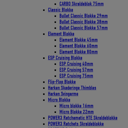
CARBO Skraldeblok 75mm
Classic Blokke
Bullet Classic Blokke 29mm
Bullet Classic Blokke 38mm
Bullet Classic Blokke 57mm
Element Blokke
Element Blokke 45mm
Element Blokke 60mm
Element Blokke 80mm
ESP Cruising Blokke
ESP Cruising 40mm
ESP Cruising 57mm
ESP Cruising 75mm
Flip-Flop Blokke
Harken Skøderinge Thimbles
Harken Svingarme
Micro Blokke
Micro blokke 16mm
Micro Blokke 22mm
POWER3 Ratchamatic HTE Skraldeblokke
POWER3 Ratchets Skraldeblokke