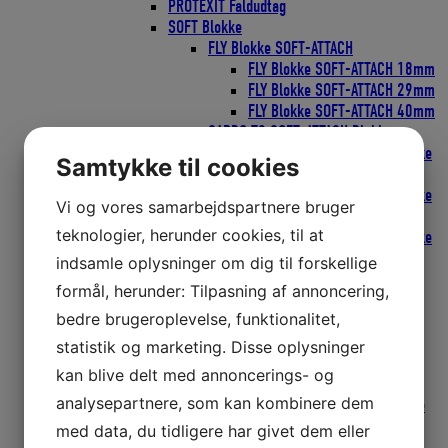
PROTEXIT Faldudtag
SOFT Blokke
FLY Blokke SOFT-ATTACH
FLY Blokke SOFT-ATTACH 18mm
FLY Blokke SOFT-ATTACH 29mm
FLY Blokke SOFT-ATTACH 40mm
CARBO T2 SOFT-ATTACH Blokke
CARBO T2 SOFT-ATTACH Blokke
Samtykke til cookies
29mm
CARBO T2 SOFT-ATTACH Blokke
Vi og vores samarbejdspartnere bruger
40mm
teknologier, herunder cookies, til at
CARBO T2 SOFT-ATTACH Blokke
57mm
indsamle oplysninger om dig til forskellige
T2 LOOP Blokke
formål, herunder: Tilpasning af annoncering,
T2 LOOP Blokke 40mm
bedre brugeroplevelse, funktionalitet,
T2 LOOP Blokke 57mm
T2 SOFT RATCHAMATIC Blokke
statistik og marketing. Disse oplysninger
T2 SOFT TATCHAMATIC Blokke
kan blive delt med annoncerings- og
40mm
analysepartnere, som kan kombinere dem
T2 SOFT RATCHAMATIC Blokke
57mm
med data, du tidligere har givet dem eller
Wire Blokke