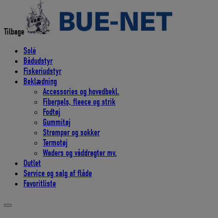
efter:
Tilbage
Solé
Bådudstyr
Fiskeriudstyr
Beklædning
Accessories og hovedbekl.
Fiberpels, fleece og strik
Fodtøj
Gummitøj
Strømper og sokker
Termotøj
Waders og våddragter mv.
Outlet
Service og salg af flåde
Favoritliste