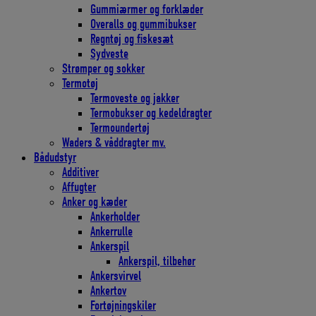
Gummiærmer og forklæder
Overalls og gummibukser
Regntøj og fiskesæt
Sydveste
Strømper og sokker
Termotøj
Termoveste og jakker
Termobukser og kedeldragter
Termoundertøj
Waders & våddragter mv.
Bådudstyr
Additiver
Affugter
Anker og kæder
Ankerholder
Ankerrulle
Ankerspil
Ankerspil, tilbehør
Ankersvirvel
Ankertov
Fortøjningskiler