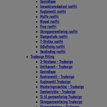
Gevindtape
Inspektionsdæksel rustfri
Kugleventil rustfri
Muffe rustfri
Nippel rustfri
Prop rustfri
Skroggennemføring rustfri
Slangestuds rustfri
T-Stykke rustfri
Udluftning rustfri
Vandindtag rustfri
Trudesign Fitting
3-Vejshane - Trudesign
Antihævert - Trudesign
Gevindtape
Kontraventil - Trudesign
Kugleventil Trudesign
Monteringsværktøj - Trudesign
Samlestykke - Trudesign
Si til gennemføring Trudesign
Skroggennemføring Trudesign
Slangeadaptere - Trudesign