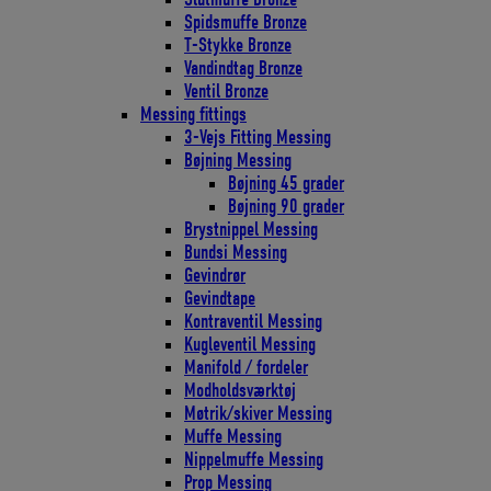
Spidsmuffe Bronze
T-Stykke Bronze
Vandindtag Bronze
Ventil Bronze
Messing fittings
3-Vejs Fitting Messing
Bøjning Messing
Bøjning 45 grader
Bøjning 90 grader
Brystnippel Messing
Bundsi Messing
Gevindrør
Gevindtape
Kontraventil Messing
Kugleventil Messing
Manifold / fordeler
Modholdsværktøj
Møtrik/skiver Messing
Muffe Messing
Nippelmuffe Messing
Prop Messing