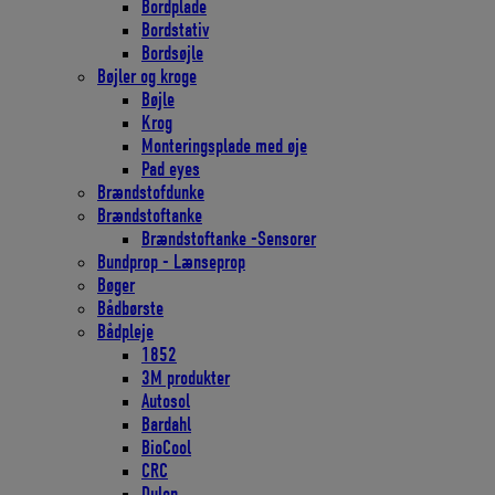
Bordplade
Bordstativ
Bordsøjle
Bøjler og kroge
Bøjle
Krog
Monteringsplade med øje
Pad eyes
Brændstofdunke
Brændstoftanke
Brændstoftanke -Sensorer
Bundprop - Lænseprop
Bøger
Bådbørste
Bådpleje
1852
3M produkter
Autosol
Bardahl
BioCool
CRC
Dulon