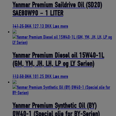
122,50 DKK.
110,25 DKK.
Yanmar Premium Saildrive Oil (SD20)
SAE80W90 – 1 LITER
Den
Den
141,25
DKK
127,13
DKK
Læs mere
oprindelige
aktuelle
pris
pris
var:
er:
141,25 DKK.
127,13 DKK.
Yanmar Premium Diesel oil 15W40-1L
(GM, YM, JH, LH, LP og LY Serien)
Den
Den
112,50
DKK
101,25
DKK
Læs mere
oprindelige
aktuelle
pris
pris
var:
er:
112,50 DKK.
101,25 DKK.
Yanmar Premium Synthetic Oil (BY)
0W40-1 (Special olie for BY-Serien)