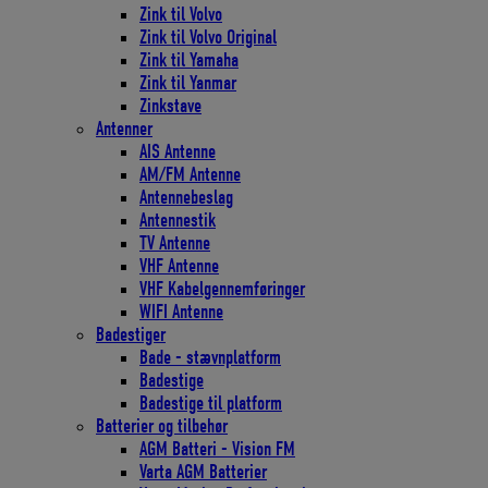
Zink til Volvo
Zink til Volvo Original
Zink til Yamaha
Zink til Yanmar
Zinkstave
Antenner
AIS Antenne
AM/FM Antenne
Antennebeslag
Antennestik
TV Antenne
VHF Antenne
VHF Kabelgennemføringer
WIFI Antenne
Badestiger
Bade - stævnplatform
Badestige
Badestige til platform
Batterier og tilbehør
AGM Batteri - Vision FM
Varta AGM Batterier