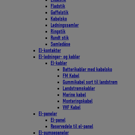
Fladstik
Gaffelstik
Kabelsko
Ledningssamler
Ringstik
Rundt stik
Samledåse
El-kontakter
El-ledninger- og kabler
El-kabler
Batterikabler med kabelsko
FM Kabel
Gummikabel sort til landstrøm
Landstrømskabler
Marine kabel
Monteringskabel
VHF Kabel
El-paneler
El-panel
Reservedele til el-panel
El-pumpepaneler