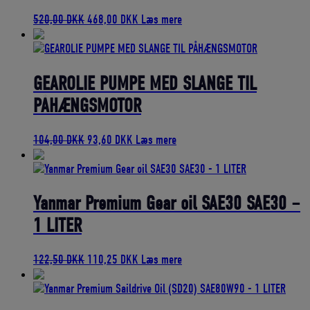
Den
Den
520,00
DKK
468,00
DKK
Læs mere
oprindelige
aktuelle
pris
pris
var:
er:
520,00 DKK.
468,00 DKK.
GEAROLIE PUMPE MED SLANGE TIL
PÅHÆNGSMOTOR
Den
Den
104,00
DKK
93,60
DKK
Læs mere
oprindelige
aktuelle
pris
pris
var:
er:
104,00 DKK.
93,60 DKK.
Yanmar Premium Gear oil SAE30 SAE30 –
1 LITER
Den
Den
122,50
DKK
110,25
DKK
Læs mere
oprindelige
aktuelle
pris
pris
var:
er: