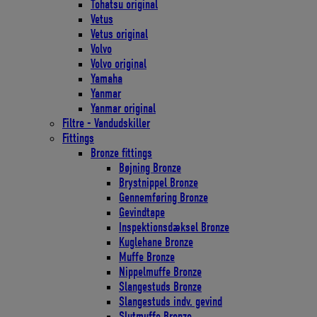
Tohatsu original
Vetus
Vetus original
Volvo
Volvo original
Yamaha
Yanmar
Yanmar original
Filtre - Vandudskiller
Fittings
Bronze fittings
Bøjning Bronze
Brystnippel Bronze
Gennemføring Bronze
Gevindtape
Inspektionsdæksel Bronze
Kuglehane Bronze
Muffe Bronze
Nippelmuffe Bronze
Slangestuds Bronze
Slangestuds indv. gevind
Slutmuffe Bronze