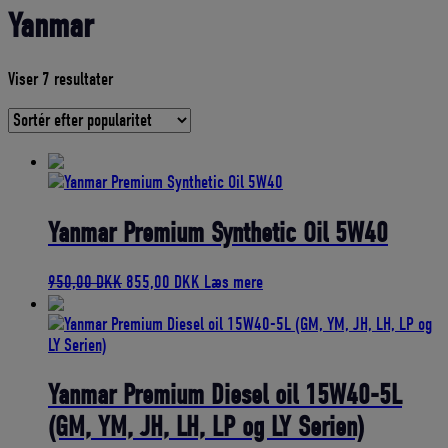
Yanmar
Sorteret
Viser 7 resultater
efter
gennemsnitlig
bedømmelse
Yanmar Premium Synthetic Oil 5W40
Den
Den
950,00
DKK
855,00
DKK
Læs mere
oprindelige
aktuelle
pris
pris
var:
er:
950,00 DKK.
855,00 DKK.
Yanmar Premium Diesel oil 15W40-5L
(GM, YM, JH, LH, LP og LY Serien)