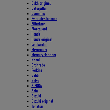
Bukh original
Caterpillar
Cummins
Evinrude-Johnson
Filtertang
Fleetguard
Honda
Honda original
Lombardini
Mercruiser
Mercury-Mariner
Nanni
Orbitrade
Perkins
Sabb
Selva
SIERRA
Solé
Suzuki
Suzuki original
Tohatsu