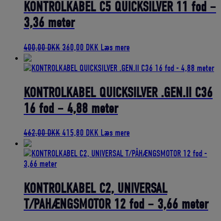
424,00 DKK.
381,60 DKK.
KONTROLKABEL C5 QUICKSILVER 11 fod –
3,36 meter
Den
Den
400,00
DKK
360,00
DKK
Læs mere
oprindelige
aktuelle
pris
pris
var:
er:
400,00 DKK.
360,00 DKK.
KONTROLKABEL QUICKSILVER .GEN.II C36
16 fod – 4,88 meter
Den
Den
462,00
DKK
415,80
DKK
Læs mere
oprindelige
aktuelle
pris
pris
var:
er:
462,00 DKK.
415,80 DKK.
KONTROLKABEL C2, UNIVERSAL
T/PÅHÆNGSMOTOR 12 fod – 3,66 meter