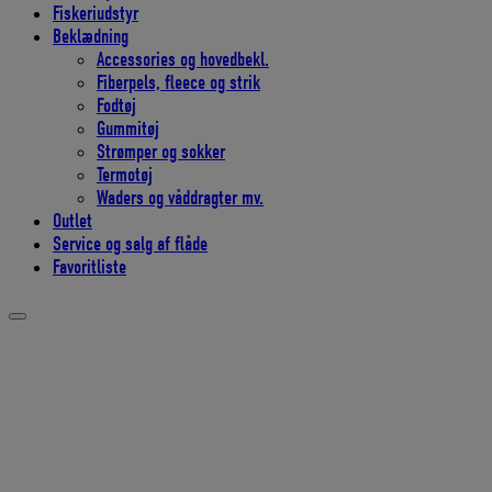
Fiskeriudstyr
Beklædning
Accessories og hovedbekl.
Fiberpels, fleece og strik
Fodtøj
Gummitøj
Strømper og sokker
Termotøj
Waders og våddragter mv.
Outlet
Service og salg af flåde
Favoritliste