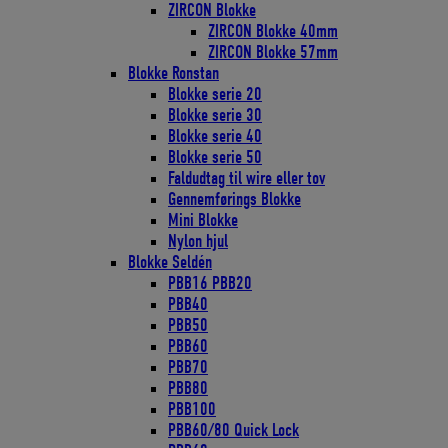
ZIRCON Blokke
ZIRCON Blokke 40mm
ZIRCON Blokke 57mm
Blokke Ronstan
Blokke serie 20
Blokke serie 30
Blokke serie 40
Blokke serie 50
Faldudtag til wire eller tov
Gennemførings Blokke
Mini Blokke
Nylon hjul
Blokke Seldén
PBB16 PBB20
PBB40
PBB50
PBB60
PBB70
PBB80
PBB100
PBB60/80 Quick Lock