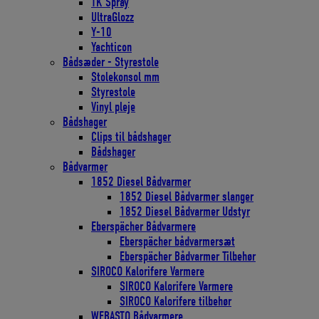
TK Spray
UltraGlozz
Y-10
Yachticon
Bådsæder - Styrestole
Stolekonsol mm
Styrestole
Vinyl pleje
Bådshager
Clips til bådshager
Bådshager
Bådvarmer
1852 Diesel Bådvarmer
1852 Diesel Bådvarmer slanger
1852 Diesel Bådvarmer Udstyr
Eberspächer Bådvarmere
Eberspächer bådvarmersæt
Eberspächer Bådvarmer Tilbehør
SIROCO Kalorifere Varmere
SIROCO Kalorifere Varmere
SIROCO Kalorifere tilbehør
WEBASTO Bådvarmere