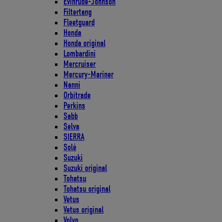
Evinrude-Johnson
Filtertang
Fleetguard
Honda
Honda original
Lombardini
Mercruiser
Mercury-Mariner
Nanni
Orbitrade
Perkins
Sabb
Selva
SIERRA
Solé
Suzuki
Suzuki original
Tohatsu
Tohatsu original
Vetus
Vetus original
Volvo