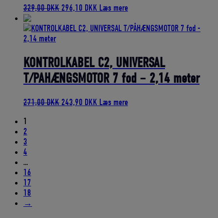
Den
Den
329,00
DKK
296,10
DKK
Læs mere
oprindelige
aktuelle
pris
pris
var:
er:
329,00 DKK.
296,10 DKK.
KONTROLKABEL C2, UNIVERSAL
T/PÅHÆNGSMOTOR 7 fod – 2,14 meter
Den
Den
271,00
DKK
243,90
DKK
Læs mere
oprindelige
aktuelle
1
pris
pris
2
var:
er:
3
271,00 DKK.
243,90 DKK.
4
…
16
17
18
→