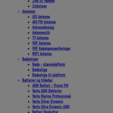
Zink til Yanmar
Zinkstave
Antenner
AIS Antenne
AM/FM Antenne
Antennebeslag
Antennestik
TV Antenne
VHF Antenne
VHF Kabelgennemføringer
WIFI Antenne
Badestiger
Bade - stævnplatform
Badestige
Badestige til platform
Batterier og tilbehør
AGM Batteri - Vision FM
Varta AGM Batterier
Varta Marine Professional
Varta Silver Dynamic
Varta Ultra Dynamic AGM
Batteri Beskytter