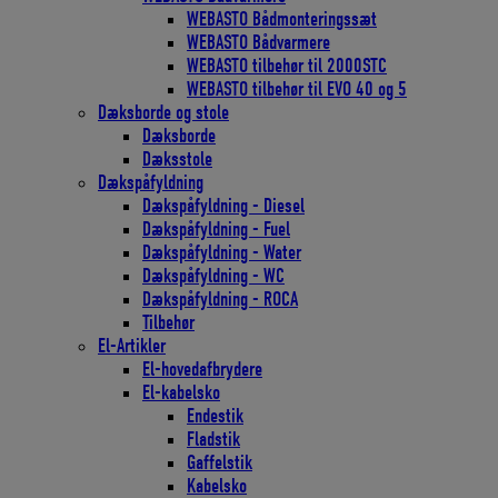
WEBASTO Bådmonteringssæt
WEBASTO Bådvarmere
WEBASTO tilbehør til 2000STC
WEBASTO tilbehør til EVO 40 og 5
Dæksborde og stole
Dæksborde
Dæksstole
Dækspåfyldning
Dækspåfyldning - Diesel
Dækspåfyldning - Fuel
Dækspåfyldning - Water
Dækspåfyldning - WC
Dækspåfyldning - ROCA
Tilbehør
El-Artikler
El-hovedafbrydere
El-kabelsko
Endestik
Fladstik
Gaffelstik
Kabelsko