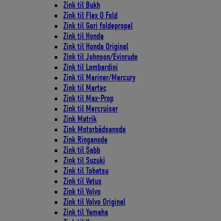
Zink til Bukh
Zink til Flex O Fold
Zink til Gori foldepropel
Zink til Honda
Zink til Honda Original
Zink til Johnson/Evinrude
Zink til Lombardini
Zink til Mariner/Mercury
Zink til Martec
Zink til Max-Prop
Zink til Mercruiser
Zink Møtrik
Zink Motorbådsanode
Zink Ringanode
Zink til Sabb
Zink til Suzuki
Zink til Tohatsu
Zink til Vetus
Zink til Volvo
Zink til Volvo Original
Zink til Yamaha