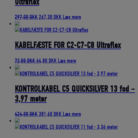
Ultraflex
Den
Den
297,00
DKK
267,30
DKK
Læs mere
oprindelige
aktuelle
pris
pris
var:
er:
297,00 DKK.
267,30 DKK.
KABELFÆSTE FOR C2-C7-C8 Ultraflex
Den
Den
72,00
DKK
64,80
DKK
Læs mere
oprindelige
aktuelle
pris
pris
var:
er:
72,00 DKK.
64,80 DKK.
KONTROLKABEL C5 QUICKSILVER 13 fod –
3,97 meter
Den
Den
424,00
DKK
381,60
DKK
Læs mere
oprindelige
aktuelle
pris
pris
var:
er: