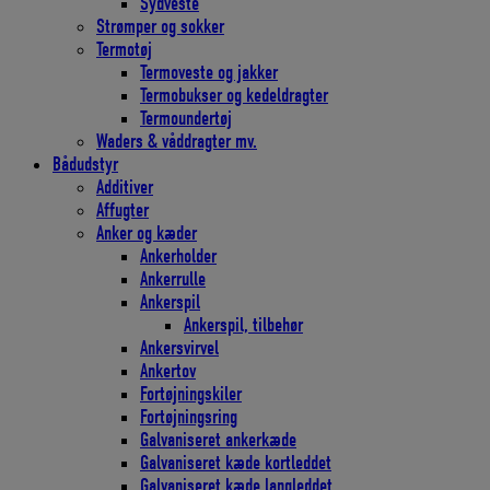
Sydveste
Strømper og sokker
Termotøj
Termoveste og jakker
Termobukser og kedeldragter
Termoundertøj
Waders & våddragter mv.
Bådudstyr
Additiver
Affugter
Anker og kæder
Ankerholder
Ankerrulle
Ankerspil
Ankerspil, tilbehør
Ankersvirvel
Ankertov
Fortøjningskiler
Fortøjningsring
Galvaniseret ankerkæde
Galvaniseret kæde kortleddet
Galvaniseret kæde langleddet