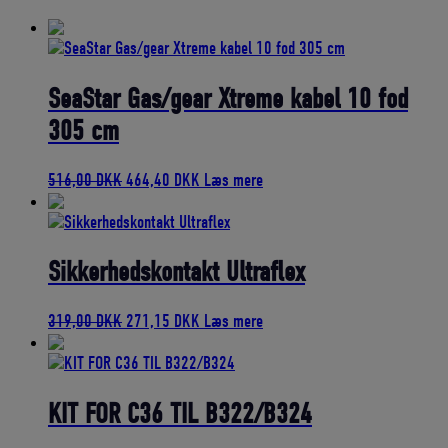
bedømmelse
SeaStar Gas/gear Xtreme kabel 10 fod
305 cm
Den
Den
516,00
DKK
464,40
DKK
Læs mere
oprindelige
aktuelle
pris
pris
var:
er:
516,00 DKK.
464,40 DKK.
Sikkerhedskontakt Ultraflex
Den
Den
319,00
DKK
271,15
DKK
Læs mere
oprindelige
aktuelle
pris
pris
var:
er:
319,00 DKK.
271,15 DKK.
KIT FOR C36 TIL B322/B324