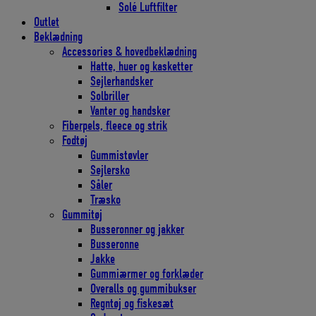
Solé Luftfilter
Outlet
Beklædning
Accessories & hovedbeklædning
Hatte, huer og kasketter
Sejlerhandsker
Solbriller
Vanter og handsker
Fiberpels, fleece og strik
Fodtøj
Gummistøvler
Sejlersko
Såler
Træsko
Gummitøj
Busseronner og jakker
Busseronne
Jakke
Gummiærmer og forklæder
Overalls og gummibukser
Regntøj og fiskesæt