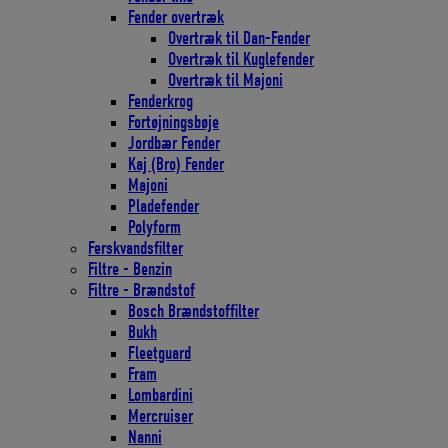
Fender overtræk
Overtræk til Dan-Fender
Overtræk til Kuglefender
Overtræk til Majoni
Fenderkrog
Fortøjningsbøje
Jordbær Fender
Kaj (Bro) Fender
Majoni
Pladefender
Polyform
Ferskvandsfilter
Filtre - Benzin
Filtre - Brændstof
Bosch Brændstoffilter
Bukh
Fleetguard
Fram
Lombardini
Mercruiser
Nanni