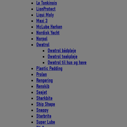
Le Tonkinois
LionProtect
Liqui Moly
Maxi 3
McLube Harken
Nordisk Yacht
Norpol
Owatrol
Owatrol bådpleje
Owatrol teakpleje
Owatrol til hus og have
Plastic Padding
Prolan
Rengøring
Renskib
Seajet
Sharkbite
Ship Shape
Snappy
Starbrite
Super Lube