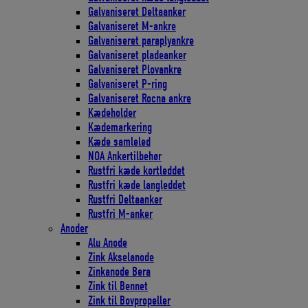
Galvaniseret Deltaanker
Galvaniseret M-ankre
Galvaniseret paraplyankre
Galvaniseret pladeanker
Galvaniseret Plovankre
Galvaniseret P-ring
Galvaniseret Rocna ankre
Kædeholder
Kædemarkering
Kæde samleled
NOA Ankertilbehør
Rustfri kæde kortleddet
Rustfri kæde langleddet
Rustfri Deltaanker
Rustfri M-anker
Anoder
Alu Anode
Zink Akselanode
Zinkanode Bera
Zink til Bennet
Zink til Bovpropeller