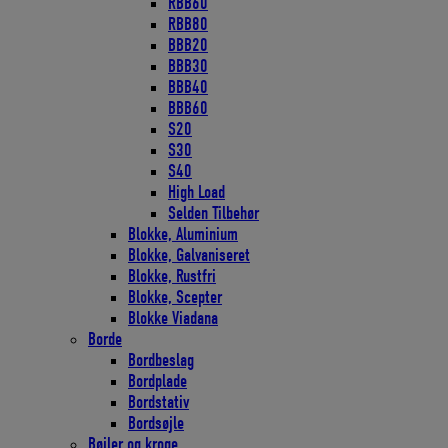
RBB60
RBB80
BBB20
BBB30
BBB40
BBB60
S20
S30
S40
High Load
Selden Tilbehør
Blokke, Aluminium
Blokke, Galvaniseret
Blokke, Rustfri
Blokke, Scepter
Blokke Viadana
Borde
Bordbeslag
Bordplade
Bordstativ
Bordsøjle
Bøjler og kroge