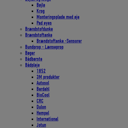
Bøjle
Krog
Monteringsplade med øje
Pad eyes
Brændstofdunke
Brændstoftanke
Brændstoftanke -Sensorer
Bundprop - Lænseprop
Bøger
Bådbørste
Bådpleje
1852
3M produkter
Autosol
Bardahl
BioCool
CRC
Dulon
Hempel
International
Jotun