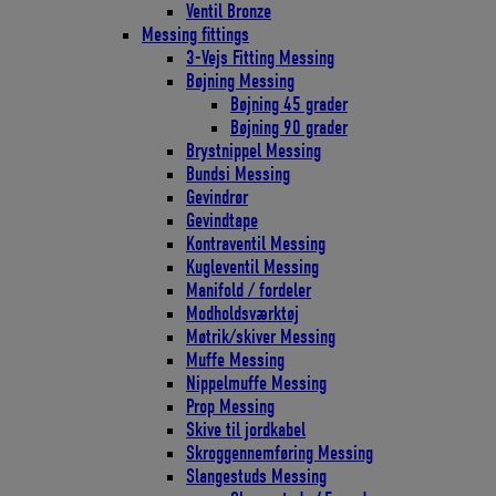
Ventil Bronze
Messing fittings
3-Vejs Fitting Messing
Bøjning Messing
Bøjning 45 grader
Bøjning 90 grader
Brystnippel Messing
Bundsi Messing
Gevindrør
Gevindtape
Kontraventil Messing
Kugleventil Messing
Manifold / fordeler
Modholdsværktøj
Møtrik/skiver Messing
Muffe Messing
Nippelmuffe Messing
Prop Messing
Skive til jordkabel
Skroggennemføring Messing
Slangestuds Messing