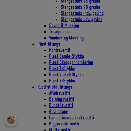
Slangestuds 45 grader
Slangestuds 90 grader
Slangestuds indv. gevind
Slangestuds udv. gevind
Søventil Messing
Trevejshane
Vandindtag Messing
Plast fittings
Kontraventil
Plast Samle-Stykke
Plast Skroggennemføring
Plast T-Stykke
Plast Vinkel-Stykke
Plast Y-Stykke
Rustfrit stål fittings
Afløb rustfri
Bøjning rustfri
Bundsi rustfri
Gevindtape
Inspektionsdæksel rustfri
Kugleventil rustfri
Muffe rustfri