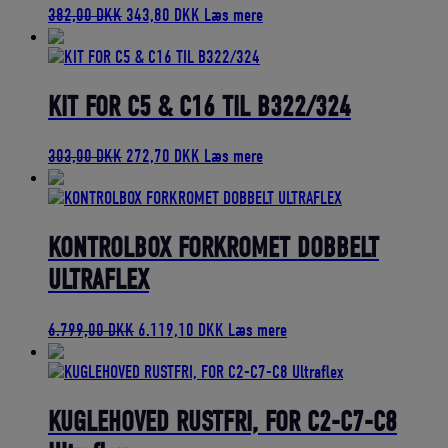
Den
Den
382,00
DKK
343,80
DKK
Læs mere
oprindelige
aktuelle
pris
pris
var:
er:
382,00 DKK.
343,80 DKK.
KIT FOR C5 & C16 TIL B322/324
Den
Den
303,00
DKK
272,70
DKK
Læs mere
oprindelige
aktuelle
pris
pris
var:
er:
303,00 DKK.
272,70 DKK.
KONTROLBOX FORKROMET DOBBELT
ULTRAFLEX
Den
Den
6.799,00
DKK
6.119,10
DKK
Læs mere
oprindelige
aktuelle
pris
pris
var:
er:
6.799,00 DKK.
6.119,10 DKK.
KUGLEHOVED RUSTFRI, FOR C2-C7-C8