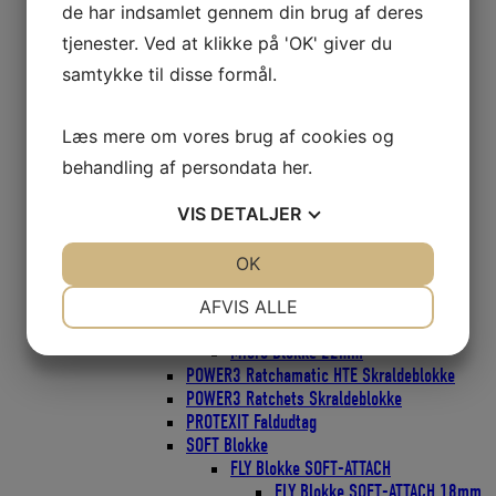
Bullet Classic Blokke 38mm
de har indsamlet gennem din brug af deres
Bullet Classic Blokke 57mm
tjenester. Ved at klikke på 'OK' giver du
Element Blokke
Element Blokke 45mm
samtykke til disse formål.
Element Blokke 60mm
Element Blokke 80mm
Læs mere om vores brug af cookies og
ESP Cruising Blokke
ESP Cruising 40mm
behandling af persondata
her
.
ESP Cruising 57mm
ESP Cruising 75mm
VIS
DETALJER
Flip-Flop Blokke
Harken Skøderinge Thimbles
JA
NEJ
OK
JA
NEJ
Harken Svingarme
NØDVENDIGE
PRÆFERENCER
Micro Blokke
AFVIS ALLE
Micro blokke 16mm
JA
NEJ
JA
NEJ
Micro Blokke 22mm
POWER3 Ratchamatic HTE Skraldeblokke
MARKETING
STATISTIK
POWER3 Ratchets Skraldeblokke
PROTEXIT Faldudtag
SOFT Blokke
FLY Blokke SOFT-ATTACH
FLY Blokke SOFT-ATTACH 18mm