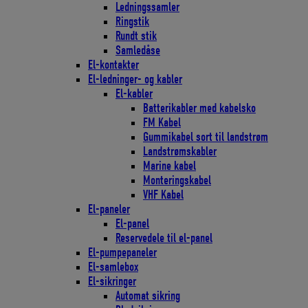
Ledningssamler
Ringstik
Rundt stik
Samledåse
El-kontakter
El-ledninger- og kabler
El-kabler
Batterikabler med kabelsko
FM Kabel
Gummikabel sort til landstrøm
Landstrømskabler
Marine kabel
Monteringskabel
VHF Kabel
El-paneler
El-panel
Reservedele til el-panel
El-pumpepaneler
El-samlebox
El-sikringer
Automat sikring