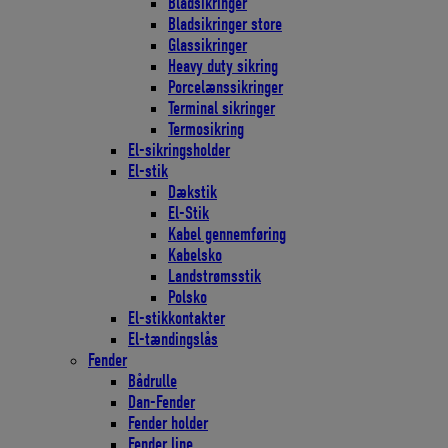
Bladsikringer
Bladsikringer store
Glassikringer
Heavy duty sikring
Porcelænssikringer
Terminal sikringer
Termosikring
El-sikringsholder
El-stik
Dækstik
El-Stik
Kabel gennemføring
Kabelsko
Landstrømsstik
Polsko
El-stikkontakter
El-tændingslås
Fender
Bådrulle
Dan-Fender
Fender holder
Fender line