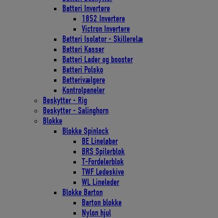
Batteri Invertere
1852 Invertere
Victron Invertere
Batteri Isolator - Skillerelæ
Batteri Kasser
Batteri Lader og booster
Batteri Polsko
Batterivælgere
Kontrolpaneler
Beskytter - Rig
Beskytter - Salinghorn
Blokke
Blokke Spinlock
BE Lineløber
BRS Spilerblok
T-Fordelerblok
TWF Ledeskive
WL Lineleder
Blokke Barton
Barton blokke
Nylon hjul