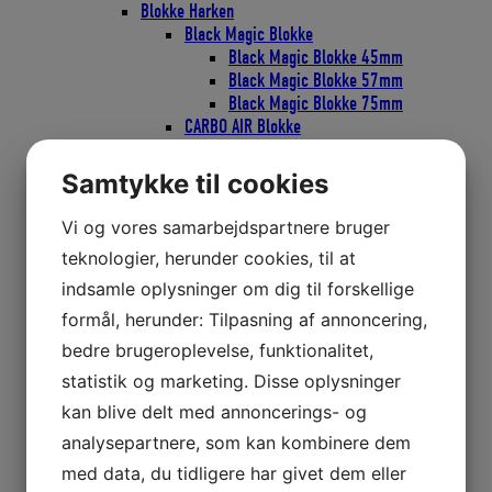
Blokke Harken
Black Magic Blokke
Black Magic Blokke 45mm
Black Magic Blokke 57mm
Black Magic Blokke 75mm
CARBO AIR Blokke
CARBO AIR Blokke 29mm
CARBO AIR Blokke 40mm
Samtykke til cookies
CARBO AIR Blokke 57mm
CARBO AIR Blokke 75mm
Vi og vores samarbejdspartnere bruger
CARBO Ratchamatic Skraldeblokke
teknologier, herunder cookies, til at
CARBO Ratchamatic Skraldeblokke
57mm
indsamle oplysninger om dig til forskellige
CARBO Ratchamatic Skraldeblokke
formål, herunder: Tilpasning af annoncering,
75mm
bedre brugeroplevelse, funktionalitet,
CARBO Skraldeblokke
CARBO Skraldeblok 40mm
statistik og marketing. Disse oplysninger
CARBO Skraldeblok 57mm
kan blive delt med annoncerings- og
CARBO Skraldeblok 75mm
analysepartnere, som kan kombinere dem
Classic Blokke
Bullet Classic Blokke 29mm
med data, du tidligere har givet dem eller