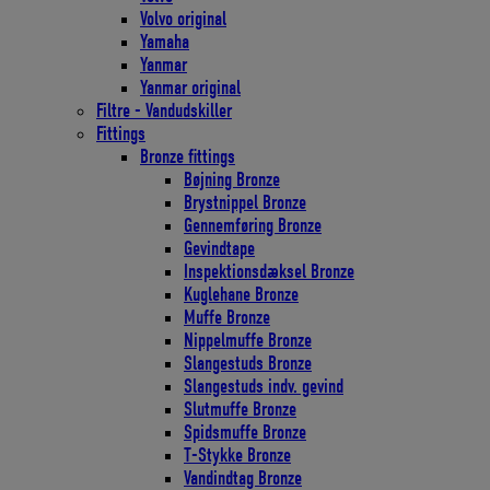
Volvo original
Yamaha
Yanmar
Yanmar original
Filtre - Vandudskiller
Fittings
Bronze fittings
Bøjning Bronze
Brystnippel Bronze
Gennemføring Bronze
Gevindtape
Inspektionsdæksel Bronze
Kuglehane Bronze
Muffe Bronze
Nippelmuffe Bronze
Slangestuds Bronze
Slangestuds indv. gevind
Slutmuffe Bronze
Spidsmuffe Bronze
T-Stykke Bronze
Vandindtag Bronze