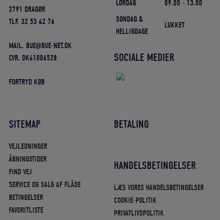
LØRDAG
09.00 - 13.00
2791 DRAGØR
SØNDAG &
TLF. 32 53 42 76
LUKKET
HELLIGDAGE
MAIL. BUE@BUE-NET.DK
SOCIALE MEDIER
CVR. DK41006528
FORTRYD KØB
SITEMAP
BETALING
VEJLEDNINGER
ÅBNINGSTIDER
HANDELSBETINGELSER
FIND VEJ
SERVICE OG SALG AF FLÅDE
LÆS VORES HANDELSBETINGELSER
BETINGELSER
COOKIE-POLITIK
FAVORITLISTE
PRIVATLIVSPOLITIK