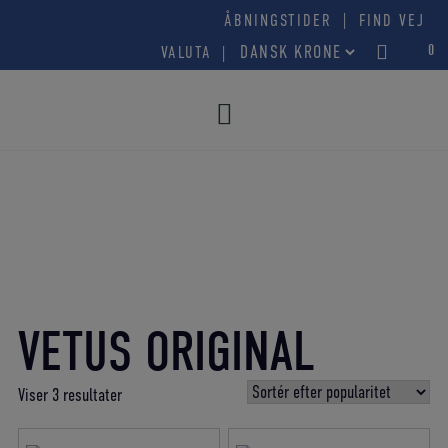
Hop
|
ÅBNINGSTIDER
FIND VEJ
til
0
VALUTA
indholdet
VETUS ORIGINAL
Sorteret
Viser 3 resultater
efter