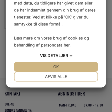
med data, du tidligere har givet dem eller
oprindelige
aktuelle
de har indsamlet gennem din brug af deres
pris
pris
LÆS MERE
tjenester. Ved at klikke på 'OK' giver du
var:
er:
samtykke til disse formål.
205,34 DKK.
174,54 DKK.
Læs mere om vores brug af cookies og
behandling af persondata
her
.
VIS
DETALJER
JA
NEJ
OK
JA
NEJ
NØDVENDIGE
PRÆFERENCER
AFVIS ALLE
JA
NEJ
JA
NEJ
MARKETING
STATISTIK
KONTAKT
ÅBNINGSTIDER
BUE-NET
MAN-FREDAG
09.00 - 17.30
SØNDRE TANGVEJ 14