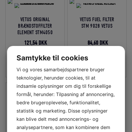
gennemsnitlig
bedømmelse
VETUS ORIGINAL
VETUS FUEL FILTER
BRÆNDSTOFFILTER
STM 9028 VETUS
ELEMENT STM4050
Den
Den
Den
Den
121,54
DKK
84,60
DKK
oprindelige
aktuelle
oprindelige
aktuelle
Samtykke til cookies
pris
pris
pris
pris
LÆS MERE
LÆS MERE
var:
er:
var:
er:
Vi og vores samarbejdspartnere bruger
135,04 DKK.
121,54 DKK.
94,00 DKK.
84,60 DKK.
teknologier, herunder cookies, til at
indsamle oplysninger om dig til forskellige
formål, herunder: Tilpasning af annoncering,
bedre brugeroplevelse, funktionalitet,
VETUS FUEL FILTER
statistik og marketing. Disse oplysninger
STM 3690
kan blive delt med annoncerings- og
(M2/M3/M4) VETUS
analysepartnere, som kan kombinere dem
Den
Den
174,54
DKK