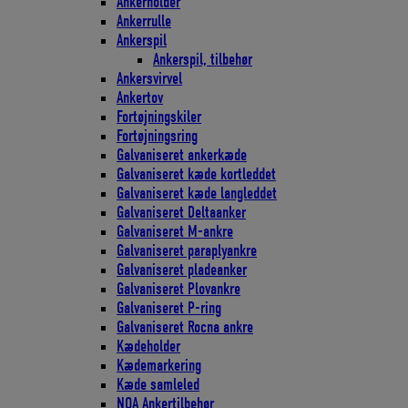
Ankerholder
Ankerrulle
Ankerspil
Ankerspil, tilbehør
Ankersvirvel
Ankertov
Fortøjningskiler
Fortøjningsring
Galvaniseret ankerkæde
Galvaniseret kæde kortleddet
Galvaniseret kæde langleddet
Galvaniseret Deltaanker
Galvaniseret M-ankre
Galvaniseret paraplyankre
Galvaniseret pladeanker
Galvaniseret Plovankre
Galvaniseret P-ring
Galvaniseret Rocna ankre
Kædeholder
Kædemarkering
Kæde samleled
NOA Ankertilbehør