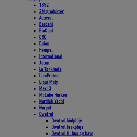
1852
3M produkter
Autosol
Bardahl
BioCool
CRC
Dulon
Hempel
International
Jotun
Le Tonkinois
LionProtect
Liqui Moly
Maxi 3
McLube Harken
Nordisk Yacht
Norpol
Owatrol
Owatrol bådpleje
Owatrol teakpleje
Owatrol til hus og have