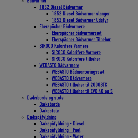
Bådvarmer
1852 Diesel Bådvarmer
1852 Diesel Bådvarmer slanger
1852 Diesel Bådvarmer Udstyr
Eberspächer Bådvarmere
Eberspächer bådvarmersæt
Eberspächer Bådvarmer Tilbehør
SIROCO Kalorifere Varmere
SIROCO Kalorifere Varmere
SIROCO Kalorifere tilbehør
WEBASTO Bådvarmere
WEBASTO Bådmonteringssæt
WEBASTO Bådvarmere
WEBASTO tilbehør til 2000STC
WEBASTO tilbehør til EVO 40 og 5
Dæksborde og stole
Dæksborde
Dæksstole
Dækspåfyldning
Dækspåfyldning - Diesel
Dækspåfyldning - Fuel
Dækspåfyldning - Water