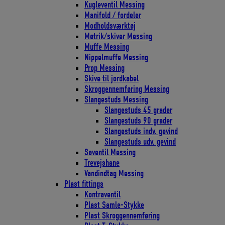
Kugleventil Messing
Manifold / fordeler
Modholdsværktøj
Møtrik/skiver Messing
Muffe Messing
Nippelmuffe Messing
Prop Messing
Skive til jordkabel
Skroggennemføring Messing
Slangestuds Messing
Slangestuds 45 grader
Slangestuds 90 grader
Slangestuds indv. gevind
Slangestuds udv. gevind
Søventil Messing
Trevejshane
Vandindtag Messing
Plast fittings
Kontraventil
Plast Samle-Stykke
Plast Skroggennemføring