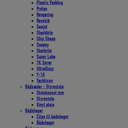
Plastic Padding
Prolan
Rengøring
Renskib
Seajet
Sharkbite
Ship Shape
Snappy
Starbrite
Super Lube
TK Spray
UltraGlozz
Y-10
Yachticon
Bådsæder - Styrestole
Stolekonsol mm
Styrestole
Vinyl pleje
Bådshager
Clips til bådshager
Bådshager