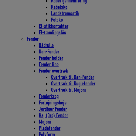
Kabel gennemføring
Kabelsko
Landstrømsstik
Polsko
El-stikkontakter
El-tændingslås
Fender
Bådrulle
Dan-Fender
Fender holder
Fender line
Fender overtræk
Overtræk til Dan-Fender
Overtræk til Kuglefender
Overtræk til Majoni
Fenderkrog
Fortøjningsbøje
Jordbær Fender
Kaj (Bro) Fender
Majoni
Pladefender
Polyform