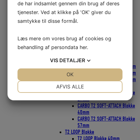
Harken Skøderinge Thimbles
de har indsamlet gennem din brug af deres
Harken Svingarme
tjenester. Ved at klikke på 'OK' giver du
Micro Blokke
Micro blokke 16mm
samtykke til disse formål.
Micro Blokke 22mm
POWER3 Ratchamatic HTE Skraldeblokke
Læs mere om vores brug af cookies og
POWER3 Ratchets Skraldeblokke
PROTEXIT Faldudtag
behandling af persondata
her
.
SOFT Blokke
FLY Blokke SOFT-ATTACH
VIS
DETALJER
FLY Blokke SOFT-ATTACH 18mm
FLY Blokke SOFT-ATTACH 29mm
JA
NEJ
OK
JA
NEJ
FLY Blokke SOFT-ATTACH 40mm
NØDVENDIGE
PRÆFERENCER
CARBO T2 SOFT-ATTACH Blokke
AFVIS ALLE
CARBO T2 SOFT-ATTACH Blokke
JA
NEJ
JA
NEJ
29mm
CARBO T2 SOFT-ATTACH Blokke
MARKETING
STATISTIK
40mm
CARBO T2 SOFT-ATTACH Blokke
57mm
T2 LOOP Blokke
T2 LOOP Blokke 40mm