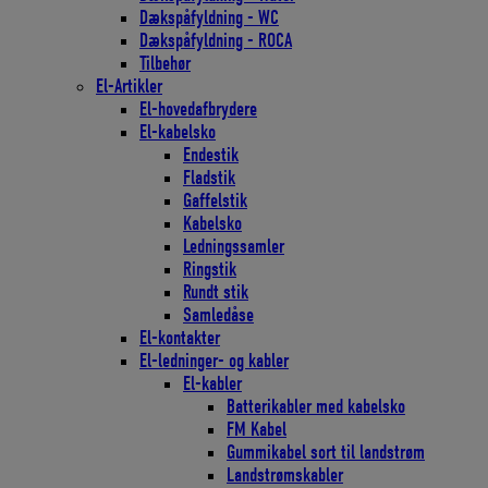
Dækspåfyldning - WC
Dækspåfyldning - ROCA
Tilbehør
El-Artikler
El-hovedafbrydere
El-kabelsko
Endestik
Fladstik
Gaffelstik
Kabelsko
Ledningssamler
Ringstik
Rundt stik
Samledåse
El-kontakter
El-ledninger- og kabler
El-kabler
Batterikabler med kabelsko
FM Kabel
Gummikabel sort til landstrøm
Landstrømskabler