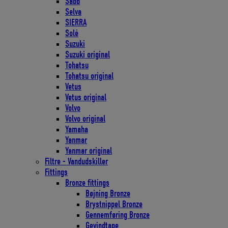
Sabb
Selva
SIERRA
Solé
Suzuki
Suzuki original
Tohatsu
Tohatsu original
Vetus
Vetus original
Volvo
Volvo original
Yamaha
Yanmar
Yanmar original
Filtre - Vandudskiller
Fittings
Bronze fittings
Bøjning Bronze
Brystnippel Bronze
Gennemføring Bronze
Gevindtape