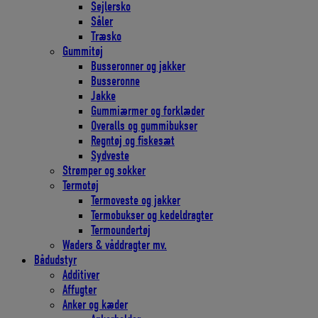
Sejlersko
Såler
Træsko
Gummitøj
Busseronner og jakker
Busseronne
Jakke
Gummiærmer og forklæder
Overalls og gummibukser
Regntøj og fiskesæt
Sydveste
Strømper og sokker
Termotøj
Termoveste og jakker
Termobukser og kedeldragter
Termoundertøj
Waders & våddragter mv.
Bådudstyr
Additiver
Affugter
Anker og kæder