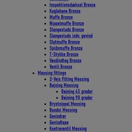
Inspektionsdæksel Bronze
Kuglehane Bronze
Muffe Bronze
Nippelmuffe Bronze
Slangestuds Bronze
Slangestuds indv. gevind
Slutmuffe Bronze
Spidsmuffe Bronze
T-Stykke Bronze
Vandindtag Bronze
Ventil Bronze
Messing fittings
3-Vejs Fitting Messing
Bøjning Messing
Bøjning 45 grader
Bøjning 90 grader
Brystnippel Messing
Bundsi Messing
Gevindrør
Gevindtape
Kontraventil Messing