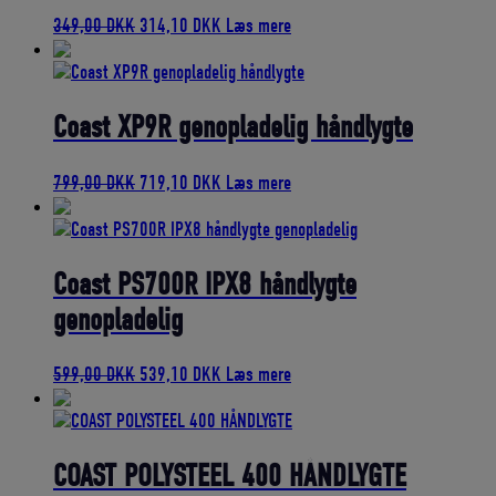
Den
Den
349,00
DKK
314,10
DKK
Læs mere
oprindelige
aktuelle
pris
pris
var:
er:
349,00 DKK.
314,10 DKK.
Coast XP9R genopladelig håndlygte
Den
Den
799,00
DKK
719,10
DKK
Læs mere
oprindelige
aktuelle
pris
pris
var:
er:
799,00 DKK.
719,10 DKK.
Coast PS700R IPX8 håndlygte
genopladelig
Den
Den
599,00
DKK
539,10
DKK
Læs mere
oprindelige
aktuelle
pris
pris
var:
er:
599,00 DKK.
539,10 DKK.
COAST POLYSTEEL 400 HÅNDLYGTE