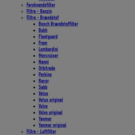
Ferskvandsfilter
Filtre - Benzin
Filtre - Brændstof
Bosch Brændstoffilter
Bukh
Fleetguard
Fram
Lombardini
Mercruiser
Nanni
Orbitrade
Perkins
Racor
Sabb
Vetus
Vetus original
Volvo
Volvo original
Yanmar
Yanmar original
Filtre - Luftfilter