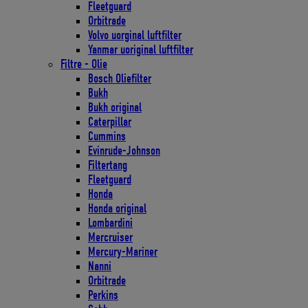
Fleetguard
Orbitrade
Volvo uorginal luftfilter
Yanmar uoriginal luftfilter
Filtre - Olie
Bosch Oliefilter
Bukh
Bukh original
Caterpillar
Cummins
Evinrude-Johnson
Filtertang
Fleetguard
Honda
Honda original
Lombardini
Mercruiser
Mercury-Mariner
Nanni
Orbitrade
Perkins