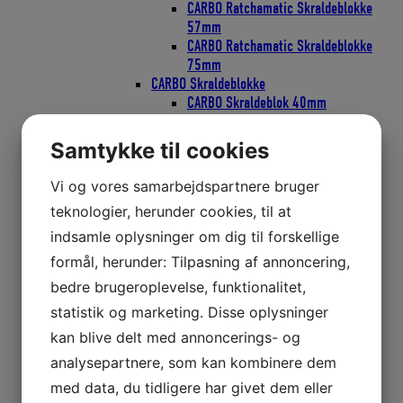
CARBO Ratchamatic Skraldeblokke
57mm
CARBO Ratchamatic Skraldeblokke
75mm
CARBO Skraldeblokke
CARBO Skraldeblok 40mm
CARBO Skraldeblok 57mm
CARBO Skraldeblok 75mm
Samtykke til cookies
Classic Blokke
Bullet Classic Blokke 29mm
Vi og vores samarbejdspartnere bruger
Bullet Classic Blokke 38mm
teknologier, herunder cookies, til at
Bullet Classic Blokke 57mm
Element Blokke
indsamle oplysninger om dig til forskellige
Element Blokke 45mm
formål, herunder: Tilpasning af annoncering,
Element Blokke 60mm
bedre brugeroplevelse, funktionalitet,
Element Blokke 80mm
ESP Cruising Blokke
statistik og marketing. Disse oplysninger
ESP Cruising 40mm
kan blive delt med annoncerings- og
ESP Cruising 57mm
analysepartnere, som kan kombinere dem
ESP Cruising 75mm
Flip-Flop Blokke
med data, du tidligere har givet dem eller