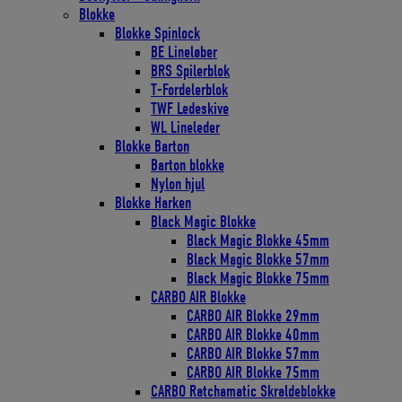
Blokke
Blokke Spinlock
BE Lineløber
BRS Spilerblok
T-Fordelerblok
TWF Ledeskive
WL Lineleder
Blokke Barton
Barton blokke
Nylon hjul
Blokke Harken
Black Magic Blokke
Black Magic Blokke 45mm
Black Magic Blokke 57mm
Black Magic Blokke 75mm
CARBO AIR Blokke
CARBO AIR Blokke 29mm
CARBO AIR Blokke 40mm
CARBO AIR Blokke 57mm
CARBO AIR Blokke 75mm
CARBO Ratchamatic Skraldeblokke