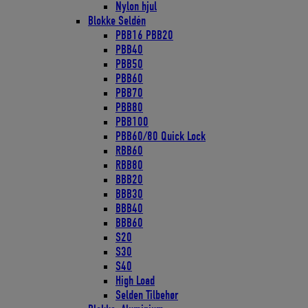
Nylon hjul
Blokke Seldén
PBB16 PBB20
PBB40
PBB50
PBB60
PBB70
PBB80
PBB100
PBB60/80 Quick Lock
RBB60
RBB80
BBB20
BBB30
BBB40
BBB60
S20
S30
S40
High Load
Selden Tilbehør