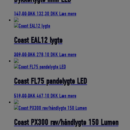
Den
Den
147,00
DKK
132,30
DKK
Læs mere
oprindelige
aktuelle
pris
pris
var:
er:
147,00 DKK.
132,30 DKK.
Coast EAL12 lygte
Den
Den
309,00
DKK
278,10
DKK
Læs mere
oprindelige
aktuelle
pris
pris
var:
er:
309,00 DKK.
278,10 DKK.
Coast FL75 pandelygte LED
Den
Den
519,00
DKK
467,10
DKK
Læs mere
oprindelige
aktuelle
pris
pris
var:
er:
519,00 DKK.
467,10 DKK.
Coast PX300 rav/håndlygte 150 Lumen