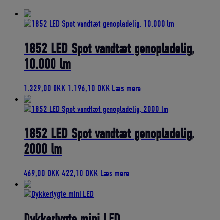
bedømmelse
1852 LED Spot vandtæt genopladelig,
10.000 lm
Den
Den
1.329,00
DKK
1.196,10
DKK
Læs mere
oprindelige
aktuelle
pris
pris
var:
er:
1.329,00 DKK.
1.196,10 DKK.
1852 LED Spot vandtæt genopladelig,
2000 lm
Den
Den
469,00
DKK
422,10
DKK
Læs mere
oprindelige
aktuelle
pris
pris
var:
er:
469,00 DKK.
422,10 DKK.
Dykkerlygte mini LED