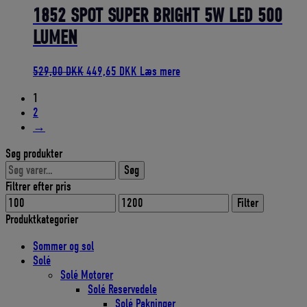
259,00 DKK.
220,15 DKK.
1852 SPOT SUPER BRIGHT 5W LED 500
LUMEN
Den
Den
529,00
DKK
449,65
DKK
Læs mere
oprindelige
aktuelle
1
pris
pris
2
var:
er:
→
529,00 DKK.
449,65 DKK.
Søg produkter
Søg
Søg
efter:
Filtrer efter pris
Mindste
Højeste
Filter
pris
pris
Produktkategorier
Sommer og sol
Solé
Solé Motorer
Solé Reservedele
Solé Pakninger