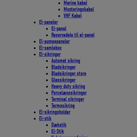
Marine kabel
Monteringskabel
VHF Kabel
El-paneler
El-panel
Reservedele til el-panel
El-pumpepaneler
El-samlebox
El-sikringer
Automat sikring
Bladsikringer
Bladsikringer store
Glassikringer
Heavy duty sikring
Porcelænssikringer
Terminal sikringer
Termosikring
El-sikringsholder
El-stik
Dækstik
El-Stik