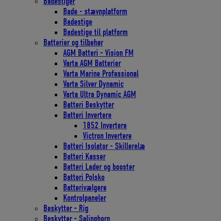
Badestiger
Bade - stævnplatform
Badestige
Badestige til platform
Batterier og tilbehør
AGM Batteri - Vision FM
Varta AGM Batterier
Varta Marine Professional
Varta Silver Dynamic
Varta Ultra Dynamic AGM
Batteri Beskytter
Batteri Invertere
1852 Invertere
Victron Invertere
Batteri Isolator - Skillerelæ
Batteri Kasser
Batteri Lader og booster
Batteri Polsko
Batterivælgere
Kontrolpaneler
Beskytter - Rig
Beskytter - Salinghorn