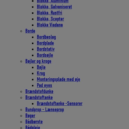
Blokke, Aluminium
Blokke, Galvaniseret
Blokke, Rustfri
Blokke, Scepter
Blokke Viadana
Borde
Bordbeslag
Bordplade
Bordstativ
Bordsøjle
Bøjler og kroge
Bøjle
Krog
Monteringsplade med øje
Pad eyes
Brændstofdunke
Brændstoftanke
Brændstoftanke -Sensorer
Bundprop - Lænseprop
Bøger
Bådbørste
Bådpleje