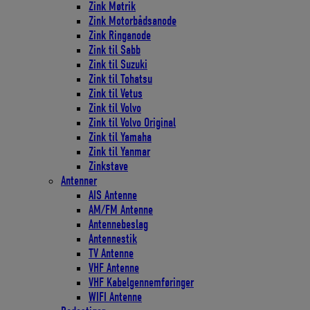
Zink Møtrik
Zink Motorbådsanode
Zink Ringanode
Zink til Sabb
Zink til Suzuki
Zink til Tohatsu
Zink til Vetus
Zink til Volvo
Zink til Volvo Original
Zink til Yamaha
Zink til Yanmar
Zinkstave
Antenner
AIS Antenne
AM/FM Antenne
Antennebeslag
Antennestik
TV Antenne
VHF Antenne
VHF Kabelgennemføringer
WIFI Antenne