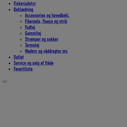
Fiskeriudstyr
Beklædning
Accessories og hovedbekl.
Fiberpels, fleece og strik
Fodtøj
Gummitøj
Strømper og sokker
Termotøj
Waders og våddragter mv.
Outlet
Service og salg af flåde
Favoritliste