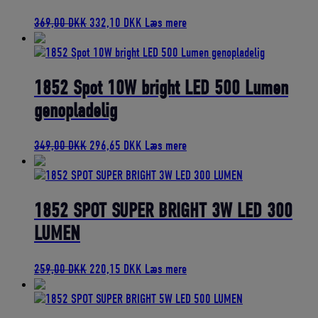
Den
Den
369,00
DKK
332,10
DKK
Læs mere
oprindelige
aktuelle
pris
pris
var:
er:
369,00 DKK.
332,10 DKK.
1852 Spot 10W bright LED 500 Lumen
genopladelig
Den
Den
349,00
DKK
296,65
DKK
Læs mere
oprindelige
aktuelle
pris
pris
var:
er:
349,00 DKK.
296,65 DKK.
1852 SPOT SUPER BRIGHT 3W LED 300
LUMEN
Den
Den
259,00
DKK
220,15
DKK
Læs mere
oprindelige
aktuelle
pris
pris
var:
er: