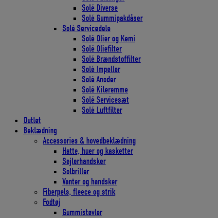
Solé Diverse
Solé Gummipakdåser
Solé Servicedele
Solé Olier og Kemi
Solé Oliefilter
Solé Brændstoffilter
Solé Impeller
Solé Anoder
Solé Kileremme
Solé Servicesæt
Solé Luftfilter
Outlet
Beklædning
Accessories & hovedbeklædning
Hatte, huer og kasketter
Sejlerhandsker
Solbriller
Vanter og handsker
Fiberpels, fleece og strik
Fodtøj
Gummistøvler