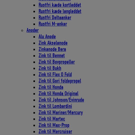
Rustfri kæde kortleddet
Rustfri kæde langleddet
Rustfri Deltaanker
Rustfri M-anker
Anoder
Alu Anode
Zink Akselanode
Zinkanode Bera
Zink til Bennet
Zink til Bovpropeller
Zink til Bukh
Zink til Flex O Fold
Zink til Gori foldepropel
Zink til Honda
Zink til Honda Original
Zink til Johnson/Evinrude
Zink til Lombardini
Zink til Mariner/Mercury
Zink til Martec
Zink til Max-Prop
Zink til Mercruiser