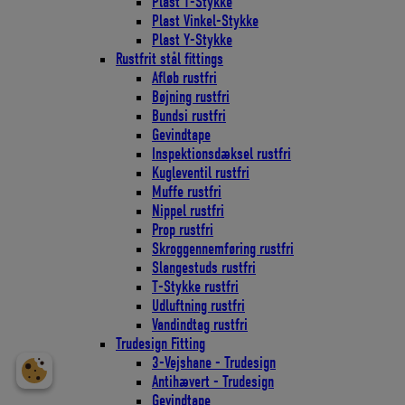
Plast T-Stykke
Plast Vinkel-Stykke
Plast Y-Stykke
Rustfrit stål fittings
Afløb rustfri
Bøjning rustfri
Bundsi rustfri
Gevindtape
Inspektionsdæksel rustfri
Kugleventil rustfri
Muffe rustfri
Nippel rustfri
Prop rustfri
Skroggennemføring rustfri
Slangestuds rustfri
T-Stykke rustfri
Udluftning rustfri
Vandindtag rustfri
Trudesign Fitting
3-Vejshane - Trudesign
Antihævert - Trudesign
Gevindtape