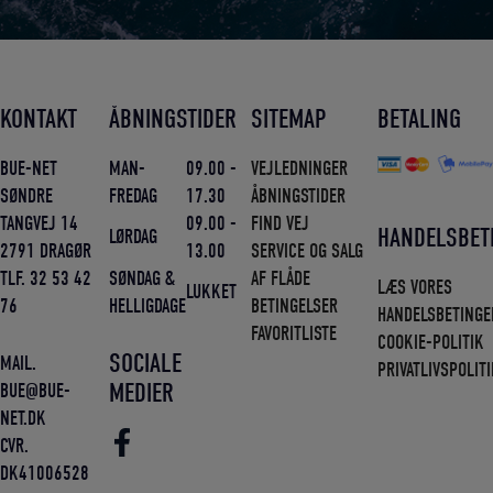
KONTAKT
ÅBNINGSTIDER
SITEMAP
BETALING
BUE-NET
MAN-
09.00 -
VEJLEDNINGER
SØNDRE
FREDAG
17.30
ÅBNINGSTIDER
TANGVEJ 14
09.00 -
FIND VEJ
HANDELSBET
LØRDAG
2791 DRAGØR
13.00
SERVICE OG SALG
TLF. 32 53 42
SØNDAG &
AF FLÅDE
LÆS VORES
LUKKET
76
HELLIGDAGE
BETINGELSER
HANDELSBETINGE
FAVORITLISTE
COOKIE-POLITIK
SOCIALE
MAIL.
PRIVATLIVSPOLIT
MEDIER
BUE@BUE-
NET.DK
CVR.
DK41006528