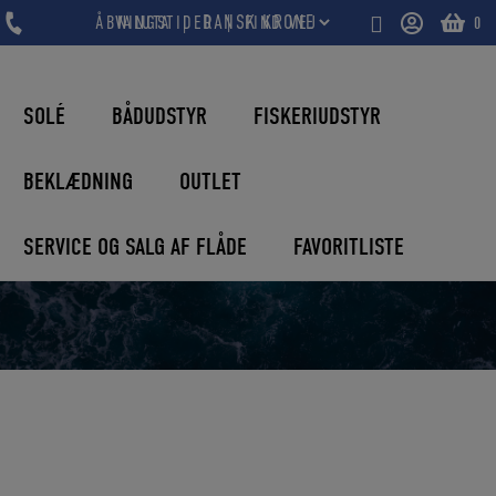
Hop
|
ÅBNINGSTIDER
VALUTA
FIND VEJ
0
til
indholdet
SOLÉ
BÅDUDSTYR
FISKERIUDSTYR
BEKLÆDNING
OUTLET
SERVICE OG SALG AF FLÅDE
FAVORITLISTE