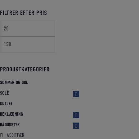
FILTRER EFTER PRIS
Mindste
Højeste
pris
pris
PRODUKTKATEGORIER
SOMMER OG SOL
SOLÉ
OUTLET
BEKLÆDNING
BÅDUDSTYR
ADDITIVER