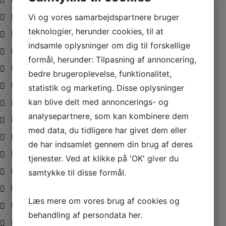
Vi og vores samarbejdspartnere bruger
KABLER GEAR-GAS KABLER
teknologier, herunder cookies, til at
KALECHEDELE
indsamle oplysninger om dig til forskellige
KARABINHAGER -FJEDERHAGER
formål, herunder: Tilpasning af annoncering,
KARDAN - UDSTØDNINGSBÆLG
bedre brugeroplevelse, funktionalitet,
KEMIKALIER
statistik og marketing. Disse oplysninger
kan blive delt med annoncerings- og
KIKKERTER
analysepartnere, som kan kombinere dem
KOMFUR
med data, du tidligere har givet dem eller
KONTROLPANELER
de har indsamlet gennem din brug af deres
KOP-FLASKEHOLDER
tjenester. Ved at klikke på 'OK' giver du
KOVSE
samtykke til disse formål.
KRYMPEFLEX
Læs mere om vores brug af cookies og
KÆLEDYR OM BORD
behandling af persondata
her
.
KØKKENUDSTYR OG SERVICE