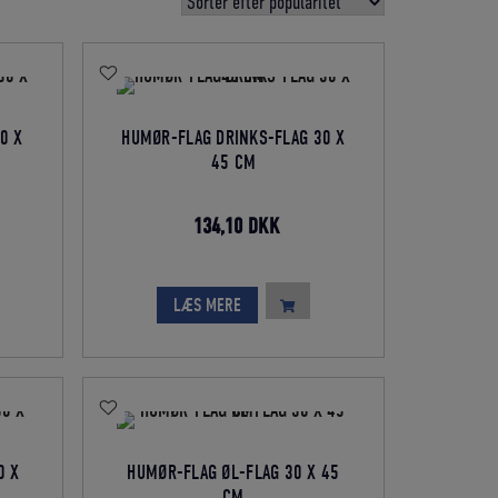
0 X
HUMØR-FLAG DRINKS-FLAG 30 X
45 CM
Den
Den
134,10
DKK
lle
oprindelige
aktuelle
pris
pris
LÆS MERE
var:
er:
0 DKK.
149,00 DKK.
134,10 DKK.
0 X
HUMØR-FLAG ØL-FLAG 30 X 45
CM