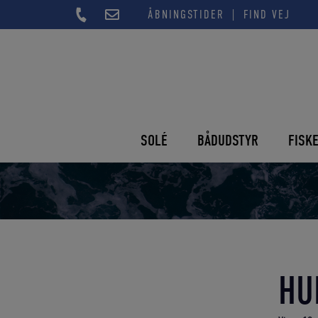
Hop
|
ÅBNINGSTIDER
FIND VEJ
til
indholdet
SOLÉ
BÅDUDSTYR
FISK
HU