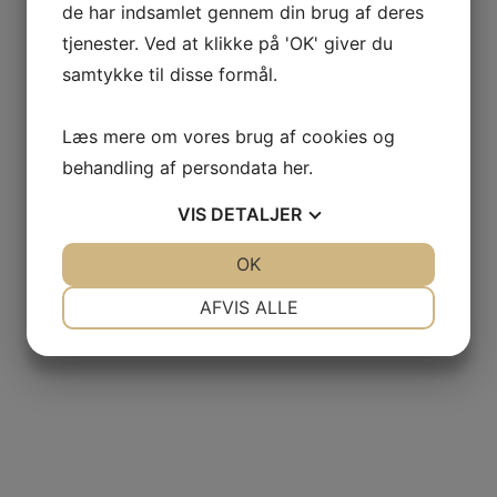
de har indsamlet gennem din brug af deres
tjenester. Ved at klikke på 'OK' giver du
samtykke til disse formål.
Læs mere om vores brug af cookies og
behandling af persondata
her
.
VIS
DETALJER
JA
NEJ
OK
JA
NEJ
NØDVENDIGE
PRÆFERENCER
AFVIS ALLE
JA
NEJ
JA
NEJ
MARKETING
STATISTIK