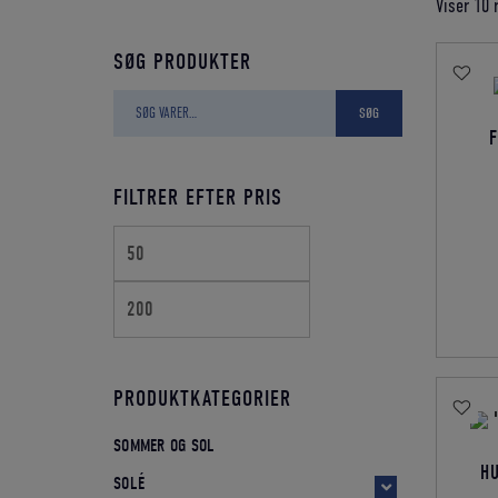
Viser 10 
SØG PRODUKTER
Søg
SØG
efter:
F
FILTRER EFTER PRIS
Mindste
Højeste
pris
pris
PRODUKTKATEGORIER
SOMMER OG SOL
HU
SOLÉ