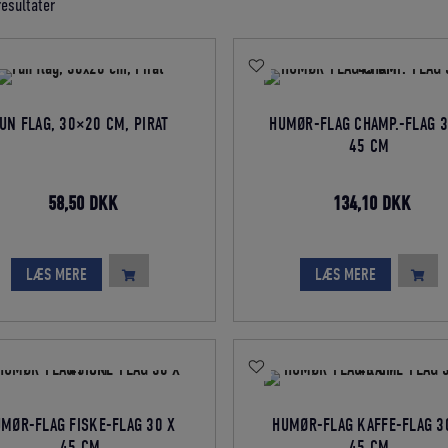
Sorteret
resultater
efter
gennemsnitlig
bedømmelse
UN FLAG, 30×20 CM, PIRAT
HUMØR-FLAG CHAMP.-FLAG 3
45 CM
Den
Den
Den
Den
58,50
DKK
134,10
DKK
oprindelige
aktuelle
oprindelige
aktue
pris
pris
pris
pris
LÆS MERE
LÆS MERE
var:
er:
var:
er:
65,00 DKK.
58,50 DKK.
149,00 DKK.
134,1
MØR-FLAG FISKE-FLAG 30 X
HUMØR-FLAG KAFFE-FLAG 3
45 CM
45 CM