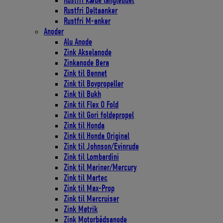
Rustfri kæde langleddet
Rustfri Deltaanker
Rustfri M-anker
Anoder
Alu Anode
Zink Akselanode
Zinkanode Bera
Zink til Bennet
Zink til Bovpropeller
Zink til Bukh
Zink til Flex O Fold
Zink til Gori foldepropel
Zink til Honda
Zink til Honda Original
Zink til Johnson/Evinrude
Zink til Lombardini
Zink til Mariner/Mercury
Zink til Martec
Zink til Max-Prop
Zink til Mercruiser
Zink Møtrik
Zink Motorbådsanode