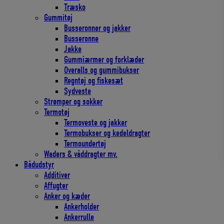
Træsko
Gummitøj
Busseronner og jakker
Busseronne
Jakke
Gummiærmer og forklæder
Overalls og gummibukser
Regntøj og fiskesæt
Sydveste
Strømper og sokker
Termotøj
Termoveste og jakker
Termobukser og kedeldragter
Termoundertøj
Waders & våddragter mv.
Bådudstyr
Additiver
Affugter
Anker og kæder
Ankerholder
Ankerrulle