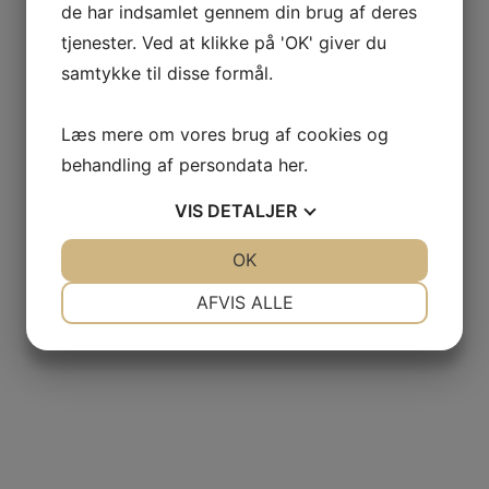
de har indsamlet gennem din brug af deres
tjenester. Ved at klikke på 'OK' giver du
samtykke til disse formål.
Læs mere om vores brug af cookies og
behandling af persondata
her
.
VIS
DETALJER
JA
NEJ
OK
JA
NEJ
NØDVENDIGE
PRÆFERENCER
AFVIS ALLE
JA
NEJ
JA
NEJ
MARKETING
STATISTIK