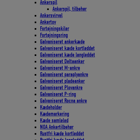
Ankerspil
Ankerspil, tilbehør
Ankersvirvel
Ankertov
Fortøjningskiler
Fortøjningsring
Galvaniseret ankerkæde
Galvaniseret kæde kortleddet
Galvaniseret kæde langleddet
Galvaniseret Deltaanker
Galvaniseret M-ankre
Galvaniseret paraplyankre
Galvaniseret pladeanker
Galvaniseret Plovankre
Galvaniseret P-ring
Galvaniseret Rocna ankre
Kædeholder
Kædemarkering
Kæde samleled
NOA Ankertilbehør
Rustfri kæde kortleddet