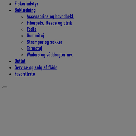
Fiskeriudstyr
Beklædning
Accessories og hovedbekl.
Fiberpels, fleece og strik
Fodtøj
Gummitøj
Strømper og sokker
Termotøj
Waders og våddragter mv.
Outlet
Service og salg af flåde
Favoritliste