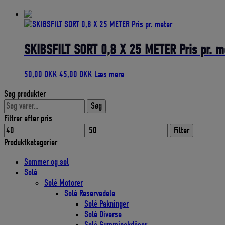
SKIBSFILT SORT 0,8 X 25 METER Pris pr. m
Den
Den
50,00
DKK
45,00
DKK
Læs mere
oprindelige
aktuelle
Søg produkter
pris
pris
Søg
var:
er:
Søg
efter:
50,00 DKK.
45,00 DKK.
Filtrer efter pris
Mindste
Højeste
Filter
pris
pris
Produktkategorier
Sommer og sol
Solé
Solé Motorer
Solé Reservedele
Solé Pakninger
Solé Diverse