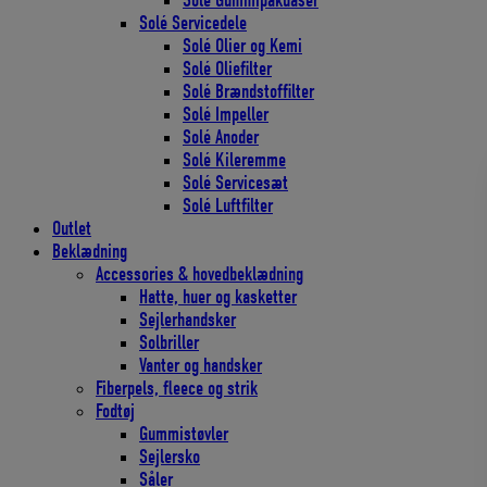
Solé Gummipakdåser
Solé Servicedele
Solé Olier og Kemi
Solé Oliefilter
Solé Brændstoffilter
Solé Impeller
Solé Anoder
Solé Kileremme
Solé Servicesæt
Solé Luftfilter
Outlet
Beklædning
Accessories & hovedbeklædning
Hatte, huer og kasketter
Sejlerhandsker
Solbriller
Vanter og handsker
Fiberpels, fleece og strik
Fodtøj
Gummistøvler
Sejlersko
Såler