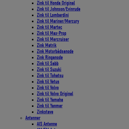
Zink til Honda Original
Zink til Johnson/Evinrude
Zink til Lombardini
Zink til Mariner/Mercury
Zink til Martec
Zink til Max-Prop
Zink til Mercruiser
Zink Møtrik
Zink Motorbådsanode
Zink Ringanode
Zink til Sabb
Zink til Suzuki
Zink til Tohatsu
Zink til Vetus
Zink til Volvo
Zink til Volvo Original
Zink til Yamaha
Zink til Yanmar
Zinkstave
Antenner
AIS Antenne