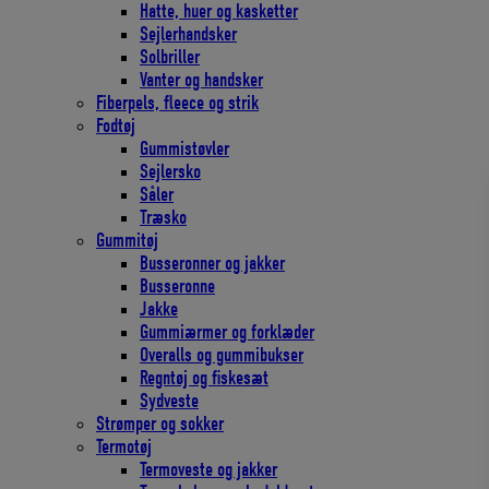
Hatte, huer og kasketter
Sejlerhandsker
Solbriller
Vanter og handsker
Fiberpels, fleece og strik
Fodtøj
Gummistøvler
Sejlersko
Såler
Træsko
Gummitøj
Busseronner og jakker
Busseronne
Jakke
Gummiærmer og forklæder
Overalls og gummibukser
Regntøj og fiskesæt
Sydveste
Strømper og sokker
Termotøj
Termoveste og jakker