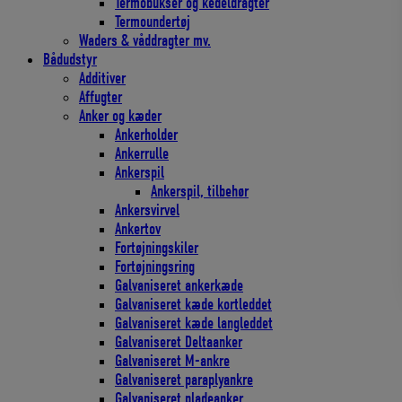
Termobukser og kedeldragter
Termoundertøj
Waders & våddragter mv.
Bådudstyr
Additiver
Affugter
Anker og kæder
Ankerholder
Ankerrulle
Ankerspil
Ankerspil, tilbehør
Ankersvirvel
Ankertov
Fortøjningskiler
Fortøjningsring
Galvaniseret ankerkæde
Galvaniseret kæde kortleddet
Galvaniseret kæde langleddet
Galvaniseret Deltaanker
Galvaniseret M-ankre
Galvaniseret paraplyankre
Galvaniseret pladeanker