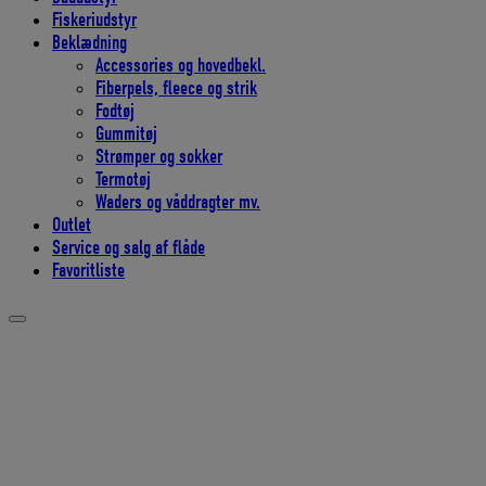
Fiskeriudstyr
Beklædning
Accessories og hovedbekl.
Fiberpels, fleece og strik
Fodtøj
Gummitøj
Strømper og sokker
Termotøj
Waders og våddragter mv.
Outlet
Service og salg af flåde
Favoritliste