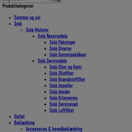
efter:
Produktkategorier
Sommer og sol
Solé
Solé Motorer
Solé Reservedele
Solé Pakninger
Solé Diverse
Solé Gummipakdåser
Solé Servicedele
Solé Olier og Kemi
Solé Oliefilter
Solé Brændstoffilter
Solé Impeller
Solé Anoder
Solé Kileremme
Solé Servicesæt
Solé Luftfilter
Outlet
Beklædning
Accessories & hovedbeklædning