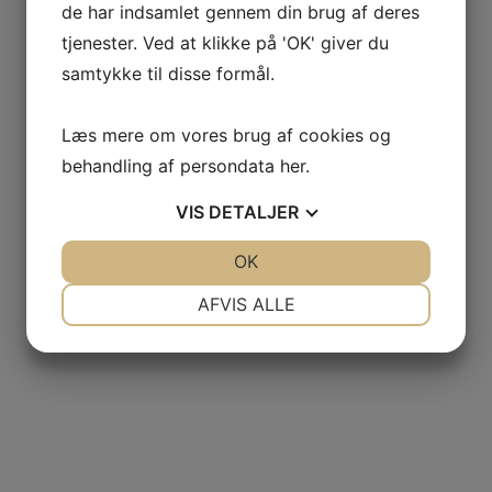
de har indsamlet gennem din brug af deres
tjenester. Ved at klikke på 'OK' giver du
samtykke til disse formål.
Læs mere om vores brug af cookies og
behandling af persondata
her
.
VIS
DETALJER
JA
NEJ
OK
JA
NEJ
NØDVENDIGE
PRÆFERENCER
AFVIS ALLE
JA
NEJ
JA
NEJ
MARKETING
STATISTIK