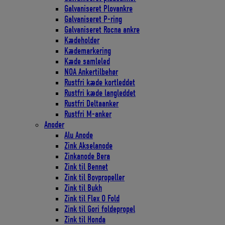
Galvaniseret Plovankre
Galvaniseret P-ring
Galvaniseret Rocna ankre
Kædeholder
Kædemarkering
Kæde samleled
NOA Ankertilbehør
Rustfri kæde kortleddet
Rustfri kæde langleddet
Rustfri Deltaanker
Rustfri M-anker
Anoder
Alu Anode
Zink Akselanode
Zinkanode Bera
Zink til Bennet
Zink til Bovpropeller
Zink til Bukh
Zink til Flex O Fold
Zink til Gori foldepropel
Zink til Honda