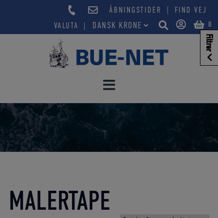
Hop
|
ÅBNINGSTIDER
FIND VEJ
til
0
VALUTA
indholdet
Filtrer
MALERTAPE