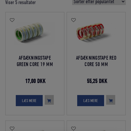
Sorteret
Viser 5 resultater
efter
gennemsnitlig
bedømmelse
AFDÆKNINGSTAPE
AFDÆKNINGSTAPE RED
GREEN CORE 19 MM
CORE 50 MM
Den
Den
Den
Den
17,00
DKK
55,25
DKK
oprindelige
aktuelle
oprindelige
aktuelle
pris
pris
pris
pris
LÆS MERE
LÆS MERE
var:
er:
var:
er:
20,00 DKK.
17,00 DKK.
65,00 DKK.
55,25 DKK.