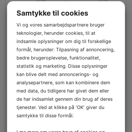
Samtykke til cookies
Vi og vores samarbejdspartnere bruger
teknologier, herunder cookies, til at
AFDÆKNINGSTAPE RED
AFDÆKNINGSTAPE RED
indsamle oplysninger om dig til forskellige
CORE 38 MM
CORE 25 MM.
formål, herunder: Tilpasning af annoncering,
bedre brugeroplevelse, funktionalitet,
Den
Den
Den
Den
46,75
DKK
29,75
DKK
statistik og marketing. Disse oplysninger
oprindelige
aktuelle
oprindelige
aktuelle
kan blive delt med annoncerings- og
pris
pris
pris
pris
LÆS MERE
LÆS MERE
analysepartnere, som kan kombinere dem
var:
er:
var:
er:
med data, du tidligere har givet dem eller
55,00 DKK.
46,75 DKK.
35,00 DKK.
29,75 DKK.
de har indsamlet gennem din brug af deres
tjenester. Ved at klikke på 'OK' giver du
samtykke til disse formål.
Læs mere om vores brug af cookies og