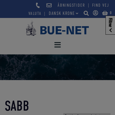
Hop
|
ÅBNINGSTIDER
FIND VEJ
til
0
VALUTA
indholdet
Filtrer
SABB