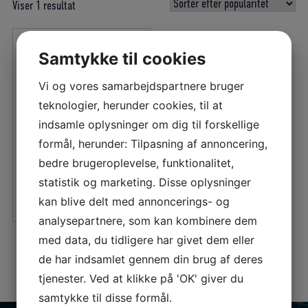
Viser 1 resultat
Samtykke til cookies
Vi og vores samarbejdspartnere bruger
OLIEFILTER SAAB
H+2H+2G+2J
teknologier, herunder cookies, til at
indsamle oplysninger om dig til forskellige
175,00
DKK
formål, herunder: Tilpasning af annoncering,
bedre brugeroplevelse, funktionalitet,
statistik og marketing. Disse oplysninger
LÆS MERE
kan blive delt med annoncerings- og
analysepartnere, som kan kombinere dem
med data, du tidligere har givet dem eller
de har indsamlet gennem din brug af deres
tjenester. Ved at klikke på 'OK' giver du
samtykke til disse formål.