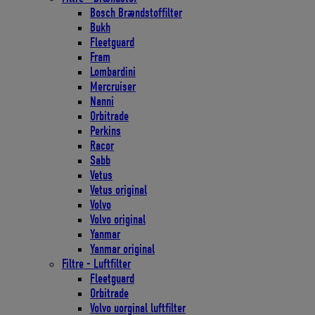
Bosch Brændstoffilter
Bukh
Fleetguard
Fram
Lombardini
Mercruiser
Nanni
Orbitrade
Perkins
Racor
Sabb
Vetus
Vetus original
Volvo
Volvo original
Yanmar
Yanmar original
Filtre - Luftfilter
Fleetguard
Orbitrade
Volvo uorginal luftfilter