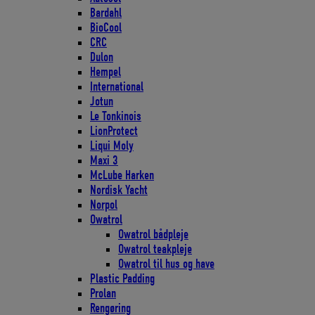
Bardahl
BioCool
CRC
Dulon
Hempel
International
Jotun
Le Tonkinois
LionProtect
Liqui Moly
Maxi 3
McLube Harken
Nordisk Yacht
Norpol
Owatrol
Owatrol bådpleje
Owatrol teakpleje
Owatrol til hus og have
Plastic Padding
Prolan
Rengøring