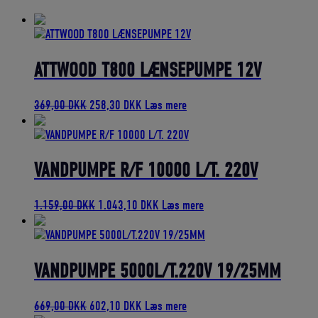
bedømmelse
ATTWOOD T800 LÆNSEPUMPE 12V
Den
Den
369,00
DKK
258,30
DKK
Læs mere
oprindelige
aktuelle
pris
pris
var:
er:
369,00 DKK.
258,30 DKK.
VANDPUMPE R/F 10000 L/T. 220V
Den
Den
1.159,00
DKK
1.043,10
DKK
Læs mere
oprindelige
aktuelle
pris
pris
var:
er:
1.159,00 DKK.
1.043,10 DKK.
VANDPUMPE 5000L/T.220V 19/25MM
Den
Den
669,00
DKK
602,10
DKK
Læs mere