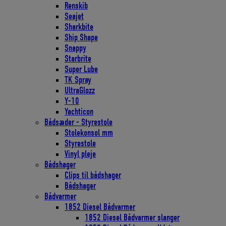
Renskib
Seajet
Sharkbite
Ship Shape
Snappy
Starbrite
Super Lube
TK Spray
UltraGlozz
Y-10
Yachticon
Bådsæder - Styrestole
Stolekonsol mm
Styrestole
Vinyl pleje
Bådshager
Clips til bådshager
Bådshager
Bådvarmer
1852 Diesel Bådvarmer
1852 Diesel Bådvarmer slanger