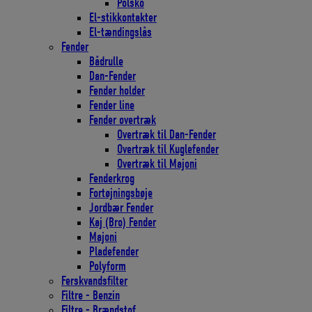
Polsko
El-stikkontakter
El-tændingslås
Fender
Bådrulle
Dan-Fender
Fender holder
Fender line
Fender overtræk
Overtræk til Dan-Fender
Overtræk til Kuglefender
Overtræk til Majoni
Fenderkrog
Fortøjningsbøje
Jordbær Fender
Kaj (Bro) Fender
Majoni
Pladefender
Polyform
Ferskvandsfilter
Filtre - Benzin
Filtre - Brændstof