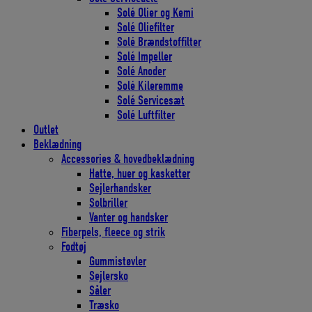
Solé Olier og Kemi
Solé Oliefilter
Solé Brændstoffilter
Solé Impeller
Solé Anoder
Solé Kileremme
Solé Servicesæt
Solé Luftfilter
Outlet
Beklædning
Accessories & hovedbeklædning
Hatte, huer og kasketter
Sejlerhandsker
Solbriller
Vanter og handsker
Fiberpels, fleece og strik
Fodtøj
Gummistøvler
Sejlersko
Såler
Træsko