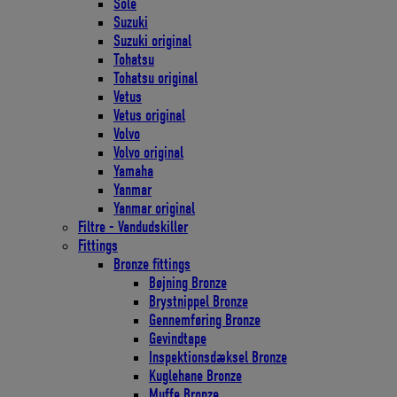
Solé
Suzuki
Suzuki original
Tohatsu
Tohatsu original
Vetus
Vetus original
Volvo
Volvo original
Yamaha
Yanmar
Yanmar original
Filtre - Vandudskiller
Fittings
Bronze fittings
Bøjning Bronze
Brystnippel Bronze
Gennemføring Bronze
Gevindtape
Inspektionsdæksel Bronze
Kuglehane Bronze
Muffe Bronze