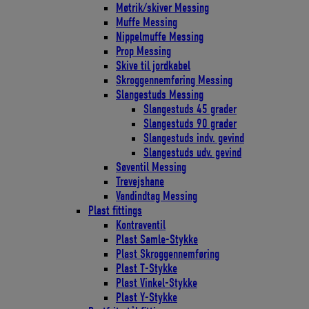
Møtrik/skiver Messing
Muffe Messing
Nippelmuffe Messing
Prop Messing
Skive til jordkabel
Skroggennemføring Messing
Slangestuds Messing
Slangestuds 45 grader
Slangestuds 90 grader
Slangestuds indv. gevind
Slangestuds udv. gevind
Søventil Messing
Trevejshane
Vandindtag Messing
Plast fittings
Kontraventil
Plast Samle-Stykke
Plast Skroggennemføring
Plast T-Stykke
Plast Vinkel-Stykke
Plast Y-Stykke