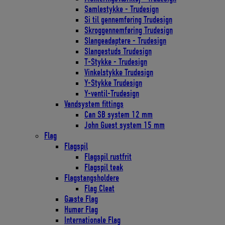
Samlestykke - Trudesign
Si til gennemføring Trudesign
Skroggennemføring Trudesign
Slangeadaptere - Trudesign
Slangestuds Trudesign
T-Stykke - Trudesign
Vinkelstykke Trudesign
Y-Stykke Trudesign
Y-ventil-Trudesign
Vandsystem fittings
Can SB system 12 mm
John Guest system 15 mm
Flag
Flagspil
Flagspil rustfrit
Flagspil teak
Flagstangsholdere
Flag Cleat
Gæste Flag
Humør Flag
Internationale Flag