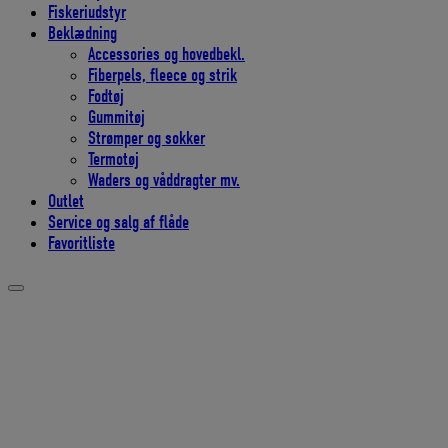
Fiskeriudstyr
Beklædning
Accessories og hovedbekl.
Fiberpels, fleece og strik
Fodtøj
Gummitøj
Strømper og sokker
Termotøj
Waders og våddragter mv.
Outlet
Service og salg af flåde
Favoritliste