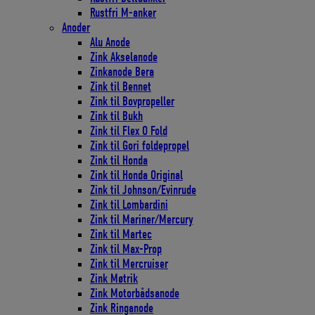
Rustfri M-anker
Anoder
Alu Anode
Zink Akselanode
Zinkanode Bera
Zink til Bennet
Zink til Bovpropeller
Zink til Bukh
Zink til Flex O Fold
Zink til Gori foldepropel
Zink til Honda
Zink til Honda Original
Zink til Johnson/Evinrude
Zink til Lombardini
Zink til Mariner/Mercury
Zink til Martec
Zink til Max-Prop
Zink til Mercruiser
Zink Møtrik
Zink Motorbådsanode
Zink Ringanode