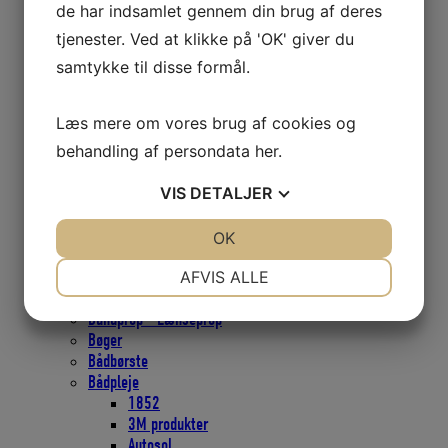
Blokke, Scepter
de har indsamlet gennem din brug af deres
Blokke Viadana
tjenester. Ved at klikke på 'OK' giver du
Borde
samtykke til disse formål.
Bordbeslag
Bordplade
Bordstativ
Læs mere om vores brug af cookies og
Bordsøjle
behandling af persondata
her
.
Bøjler og kroge
Bøjle
VIS
DETALJER
Krog
Monteringsplade med øje
Pad eyes
JA
NEJ
OK
JA
NEJ
Brændstofdunke
NØDVENDIGE
PRÆFERENCER
AFVIS ALLE
Brændstoftanke
Brændstoftanke -Sensorer
JA
NEJ
JA
NEJ
Bundprop - Lænseprop
Bøger
MARKETING
STATISTIK
Bådbørste
Bådpleje
1852
3M produkter
Autosol