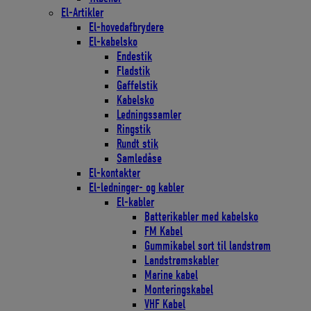
El-Artikler
El-hovedafbrydere
El-kabelsko
Endestik
Fladstik
Gaffelstik
Kabelsko
Ledningssamler
Ringstik
Rundt stik
Samledåse
El-kontakter
El-ledninger- og kabler
El-kabler
Batterikabler med kabelsko
FM Kabel
Gummikabel sort til landstrøm
Landstrømskabler
Marine kabel
Monteringskabel
VHF Kabel