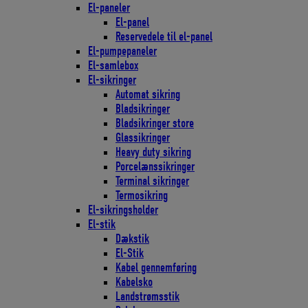
El-paneler
El-panel
Reservedele til el-panel
El-pumpepaneler
El-samlebox
El-sikringer
Automat sikring
Bladsikringer
Bladsikringer store
Glassikringer
Heavy duty sikring
Porcelænssikringer
Terminal sikringer
Termosikring
El-sikringsholder
El-stik
Dækstik
El-Stik
Kabel gennemføring
Kabelsko
Landstrømsstik