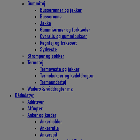
Gummitøj
Busseronner og jakker
Busseronne
Jakke
Gummiærmer og forklæder
Overalls og gummibukser
Regntøj og fiskesæt
Sydveste
Strømper og sokker
Termotøj
Termoveste og jakker
Termobukser og kedeldragter
Termoundertøj
Waders & våddragter mv.
Bådudstyr
Additiver
Affugter
Anker og kæder
Ankerholder
Ankerrulle
Ankerspil