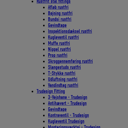
Rustfrit stål fittings
Afløb rustfri
Bøjning rustfri
Bundsi rustfri
Gevindtape
Inspektionsdæksel rustfri
Kugleventil rustfri
Muffe rustfri
Nippel rustfri
Prop rustfri
Skroggennemføring rustfri
Slangestuds rustfri
T-Stykke rustfri
Udluftning rustfri
Vandindtag rustfri
Trudesign Fitting
3-Vejshane - Trudesign
Antihævert - Trudesign
Gevindtape
Kontraventil - Trudesign
Kugleventil Trudesign
Monteringsværktøj - Trudesign