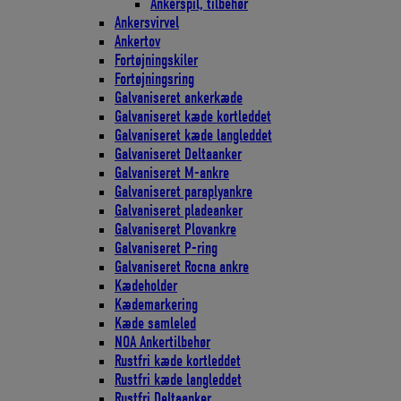
Ankerspil, tilbehør
Ankersvirvel
Ankertov
Fortøjningskiler
Fortøjningsring
Galvaniseret ankerkæde
Galvaniseret kæde kortleddet
Galvaniseret kæde langleddet
Galvaniseret Deltaanker
Galvaniseret M-ankre
Galvaniseret paraplyankre
Galvaniseret pladeanker
Galvaniseret Plovankre
Galvaniseret P-ring
Galvaniseret Rocna ankre
Kædeholder
Kædemarkering
Kæde samleled
NOA Ankertilbehør
Rustfri kæde kortleddet
Rustfri kæde langleddet
Rustfri Deltaanker