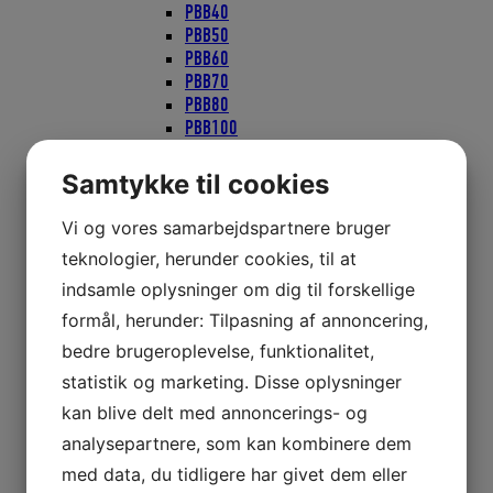
PBB40
PBB50
PBB60
PBB70
PBB80
PBB100
PBB60/80 Quick Lock
RBB60
Samtykke til cookies
RBB80
BBB20
Vi og vores samarbejdspartnere bruger
BBB30
teknologier, herunder cookies, til at
BBB40
indsamle oplysninger om dig til forskellige
BBB60
S20
formål, herunder: Tilpasning af annoncering,
S30
bedre brugeroplevelse, funktionalitet,
S40
statistik og marketing. Disse oplysninger
High Load
Selden Tilbehør
kan blive delt med annoncerings- og
Blokke, Aluminium
analysepartnere, som kan kombinere dem
Blokke, Galvaniseret
med data, du tidligere har givet dem eller
Blokke, Rustfri