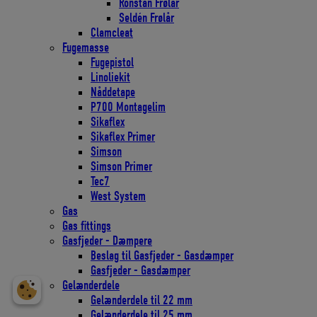
Ronstan Frølår
Seldén Frølår
Clamcleat
Fugemasse
Fugepistol
Linoliekit
Nåddetape
P700 Montagelim
Sikaflex
Sikaflex Primer
Simson
Simson Primer
Tec7
West System
Gas
Gas fittings
Gasfjeder - Dæmpere
Beslag til Gasfjeder - Gasdæmper
Gasfjeder - Gasdæmper
Gelænderdele
Gelænderdele til 22 mm
Gelænderdele til 25 mm