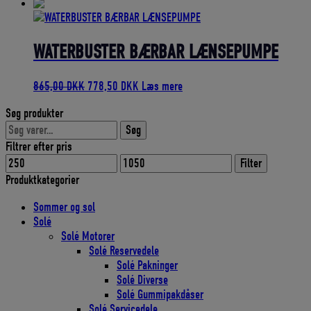
oprindelige
aktuelle
pris
pris
var:
er:
669,00 DKK.
602,10 DKK.
WATERBUSTER BÆRBAR LÆNSEPUMPE
Den
Den
865,00
DKK
778,50
DKK
Læs mere
oprindelige
aktuelle
Søg produkter
pris
pris
Søg
var:
er:
Søg
efter:
865,00 DKK.
778,50 DKK.
Filtrer efter pris
Mindste
Højeste
Filter
pris
pris
Produktkategorier
Sommer og sol
Solé
Solé Motorer
Solé Reservedele
Solé Pakninger
Solé Diverse
Solé Gummipakdåser
Solé Servicedele