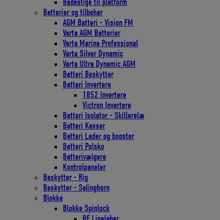
Badestige til platform
Batterier og tilbehør
AGM Batteri - Vision FM
Varta AGM Batterier
Varta Marine Professional
Varta Silver Dynamic
Varta Ultra Dynamic AGM
Batteri Beskytter
Batteri Invertere
1852 Invertere
Victron Invertere
Batteri Isolator - Skillerelæ
Batteri Kasser
Batteri Lader og booster
Batteri Polsko
Batterivælgere
Kontrolpaneler
Beskytter - Rig
Beskytter - Salinghorn
Blokke
Blokke Spinlock
BE Lineløber