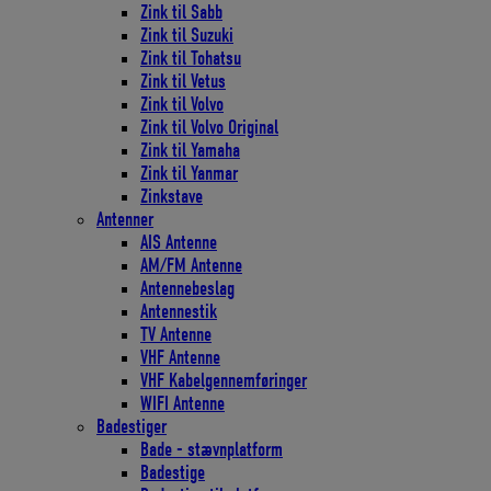
Zink til Sabb
Zink til Suzuki
Zink til Tohatsu
Zink til Vetus
Zink til Volvo
Zink til Volvo Original
Zink til Yamaha
Zink til Yanmar
Zinkstave
Antenner
AIS Antenne
AM/FM Antenne
Antennebeslag
Antennestik
TV Antenne
VHF Antenne
VHF Kabelgennemføringer
WIFI Antenne
Badestiger
Bade - stævnplatform
Badestige