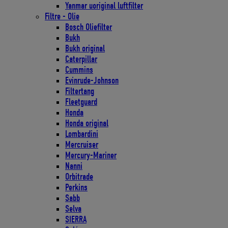
Yanmar uoriginal luftfilter
Filtre - Olie
Bosch Oliefilter
Bukh
Bukh original
Caterpillar
Cummins
Evinrude-Johnson
Filtertang
Fleetguard
Honda
Honda original
Lombardini
Mercruiser
Mercury-Mariner
Nanni
Orbitrade
Perkins
Sabb
Selva
SIERRA