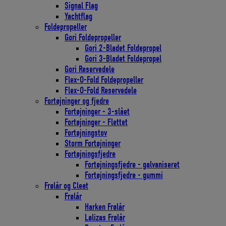
Signal Flag
Yachtflag
Foldepropeller
Gori Foldepropeller
Gori 2-Bladet Foldepropel
Gori 3-Bladet Foldepropel
Gori Reservedele
Flex-O-Fold Foldepropeller
Flex-O-Fold Reservedele
Fortøjninger og fjedre
Fortøjninger - 3-slået
Fortøjninger - Flettet
Fortøjningstov
Storm Fortøjninger
Fortøjningsfjedre
Fortøjningsfjedre - galvaniseret
Fortøjningsfjedre - gummi
Frølår og Cleat
Frølår
Harken Frølår
Lalizas Frølår