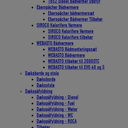
1852 Diesel Bådvarmer Udstyr
Eberspächer Bådvarmere
Eberspächer bådvarmersæt
Eberspächer Bådvarmer Tilbehør
SIROCO Kalorifere Varmere
SIROCO Kalorifere Varmere
SIROCO Kalorifere tilbehør
WEBASTO Bådvarmere
WEBASTO Bådmonteringssæt
WEBASTO Bådvarmere
WEBASTO tilbehør til 2000STC
WEBASTO tilbehør til EVO 40 og 5
Dæksborde og stole
Dæksborde
Dæksstole
Dækspåfyldning
Dækspåfyldning - Diesel
Dækspåfyldning - Fuel
Dækspåfyldning - Water
Dækspåfyldning - WC
Dækspåfyldning - ROCA
Tilbehør