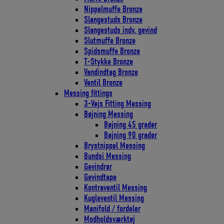
Nippelmuffe Bronze
Slangestuds Bronze
Slangestuds indv. gevind
Slutmuffe Bronze
Spidsmuffe Bronze
T-Stykke Bronze
Vandindtag Bronze
Ventil Bronze
Messing fittings
3-Vejs Fitting Messing
Bøjning Messing
Bøjning 45 grader
Bøjning 90 grader
Brystnippel Messing
Bundsi Messing
Gevindrør
Gevindtape
Kontraventil Messing
Kugleventil Messing
Manifold / fordeler
Modholdsværktøj