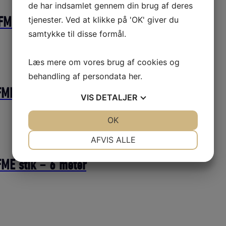
de har indsamlet gennem din brug af deres
FME STIK – 24 METER
tjenester. Ved at klikke på 'OK' giver du
samtykke til disse formål.
Læs mere om vores brug af cookies og
behandling af persondata
her
.
FME stik – 12 meter
VIS
DETALJER
JA
NEJ
OK
JA
NEJ
NØDVENDIGE
PRÆFERENCER
AFVIS ALLE
JA
NEJ
JA
NEJ
FME stik – 6 meter
MARKETING
STATISTIK