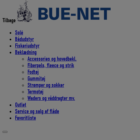
efter:
Tilbage
Solé
Bådudstyr
Fiskeriudstyr
Beklædning
Accessories og hovedbekl.
Fiberpels, fleece og strik
Fodtøj
Gummitøj
Strømper og sokker
Termotøj
Waders og våddragter mv.
Outlet
Service og salg af flåde
Favoritliste