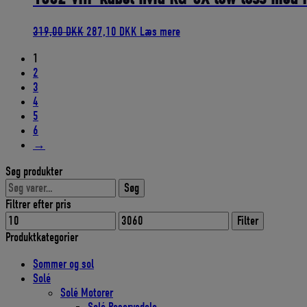
Den
Den
319,00
DKK
287,10
DKK
Læs mere
oprindelige
aktuelle
1
pris
pris
2
var:
er:
3
319,00 DKK.
287,10 DKK.
4
5
6
→
Søg produkter
Søg
Søg
efter:
Filtrer efter pris
Mindste
Højeste
Filter
pris
pris
Produktkategorier
Sommer og sol
Solé
Solé Motorer