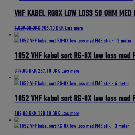
var:
er:
329,00 DKK.
296,10 DKK.
VHF KABEL RG8X LOW LOSS 50 OHM MED 
Den
Den
1.009,00
DKK
908,10
DKK
Læs mere
oprindelige
aktuelle
pris
pris
var:
er:
1.009,00 DKK.
908,10 DKK.
1852 VHF kabel sort RG-8X low loss med 
Den
Den
319,00
DKK
287,10
DKK
Læs mere
oprindelige
aktuelle
pris
pris
var:
er:
319,00 DKK.
287,10 DKK.
1852 VHF kabel sort RG-8X low loss med 
Den
Den
189,00
DKK
170,10
DKK
Læs mere
oprindelige
aktuelle
pris
pris
var:
er: