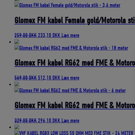
pris
pris
var:
er:
210,00 DKK.
189,00 DKK.
Glomex FM kabel Female gold/Motorola sti
Den
Den
259,00
DKK
233,10
DKK
Læs mere
oprindelige
aktuelle
pris
pris
var:
er:
259,00 DKK.
233,10 DKK.
Glomex FM kabel RG62 med FME & Motorol
Den
Den
569,00
DKK
512,10
DKK
Læs mere
oprindelige
aktuelle
pris
pris
var:
er:
569,00 DKK.
512,10 DKK.
Glomex FM kabel RG62 med FME & Motorol
Den
Den
329,00
DKK
296,10
DKK
Læs mere
oprindelige
aktuelle
pris
pris