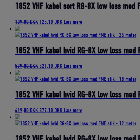
189,00 DKK.
170,10 DKK.
1852 VHF kabel sort RG-8X low loss med 
Den
Den
139,00
DKK
125,10
DKK
Læs mere
oprindelige
aktuelle
pris
pris
var:
er:
139,00 DKK.
125,10 DKK.
1852 VHF kabel hvid RG-8X low loss med 
Den
Den
579,00
DKK
521,10
DKK
Læs mere
oprindelige
aktuelle
pris
pris
var:
er:
579,00 DKK.
521,10 DKK.
1852 VHF kabel hvid RG-8X low loss med 
Den
Den
419,00
DKK
377,10
DKK
Læs mere
oprindelige
aktuelle
pris
pris
var:
er:
419,00 DKK.
377,10 DKK.
1852 VHF kabel hvid RG-8X low loss med 