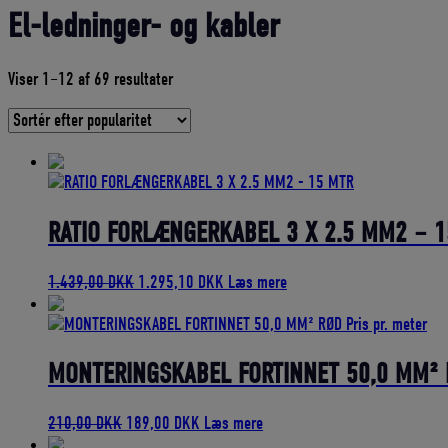
El-ledninger- og kabler
Sorteret
Viser 1–12 af 69 resultater
efter
gennemsnitlig
bedømmelse
RATIO FORLÆNGERKABEL 3 X 2.5 MM2 – 
Den
Den
1.439,00
DKK
1.295,10
DKK
Læs mere
oprindelige
aktuelle
pris
pris
var:
er:
1.439,00 DKK.
1.295,10 DKK.
MONTERINGSKABEL FORTINNET 50,0 MM² RØ
Den
Den
210,00
DKK
189,00
DKK
Læs mere
oprindelige
aktuelle