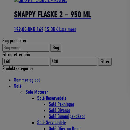
pris
pris
var:
er:
479,00 DKK.
431,10 DKK.
SNAPPY FLASKE 2 – 950 ML
Den
Den
199,00
DKK
169,15
DKK
Læs mere
oprindelige
aktuelle
Søg produkter
pris
pris
Søg
var:
er:
Søg
efter:
199,00 DKK.
169,15 DKK.
Filtrer efter pris
Mindste
Højeste
Filter
pris
pris
Produktkategorier
Sommer og sol
Solé
Solé Motorer
Solé Reservedele
Solé Pakninger
Solé Diverse
Solé Gummipakdåser
Solé Servicedele
Solé Olier og Kemi