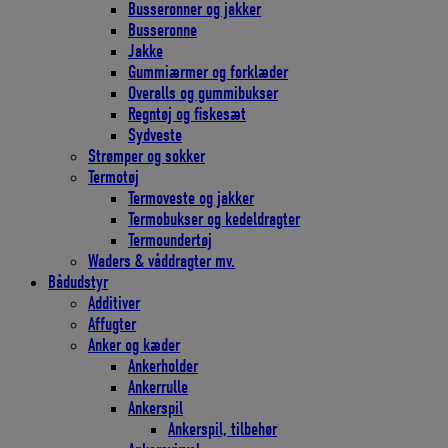
Busseronner og jakker
Busseronne
Jakke
Gummiærmer og forklæder
Overalls og gummibukser
Regntøj og fiskesæt
Sydveste
Strømper og sokker
Termotøj
Termoveste og jakker
Termobukser og kedeldragter
Termoundertøj
Waders & våddragter mv.
Bådudstyr
Additiver
Affugter
Anker og kæder
Ankerholder
Ankerrulle
Ankerspil
Ankerspil, tilbehør