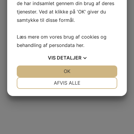
de har indsamlet gennem din brug af deres
tjenester. Ved at klikke på 'OK' giver du
samtykke til disse formål.
Læs mere om vores brug af cookies og
behandling af persondata
her
.
VIS
DETALJER
JA
NEJ
OK
JA
NEJ
NØDVENDIGE
PRÆFERENCER
AFVIS ALLE
JA
NEJ
JA
NEJ
MARKETING
STATISTIK