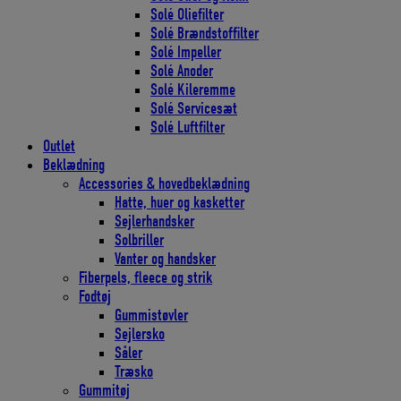
Solé Oliefilter
Solé Brændstoffilter
Solé Impeller
Solé Anoder
Solé Kileremme
Solé Servicesæt
Solé Luftfilter
Outlet
Beklædning
Accessories & hovedbeklædning
Hatte, huer og kasketter
Sejlerhandsker
Solbriller
Vanter og handsker
Fiberpels, fleece og strik
Fodtøj
Gummistøvler
Sejlersko
Såler
Træsko
Gummitøj