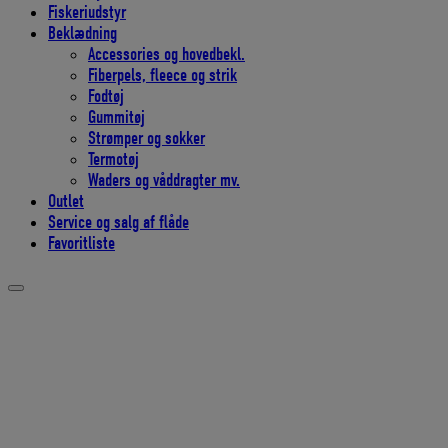
Fiskeriudstyr
Beklædning
Accessories og hovedbekl.
Fiberpels, fleece og strik
Fodtøj
Gummitøj
Strømper og sokker
Termotøj
Waders og våddragter mv.
Outlet
Service og salg af flåde
Favoritliste