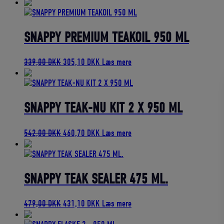
oprindelige
aktuelle
pris
pris
var:
er:
689,00 DKK.
620,10 DKK.
SNAPPY PREMIUM TEAKOIL 950 ML
Den
Den
339,00
DKK
305,10
DKK
Læs mere
oprindelige
aktuelle
pris
pris
var:
er:
339,00 DKK.
305,10 DKK.
SNAPPY TEAK-NU KIT 2 X 950 ML
Den
Den
542,00
DKK
460,70
DKK
Læs mere
oprindelige
aktuelle
pris
pris
var:
er:
542,00 DKK.
460,70 DKK.
SNAPPY TEAK SEALER 475 ML.
Den
Den
479,00
DKK
431,10
DKK
Læs mere
oprindelige
aktuelle