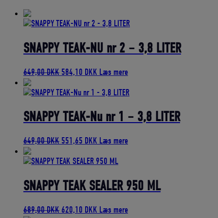
bedømmelse
SNAPPY TEAK-NU nr 2 – 3,8 LITER
Den
Den
649,00
DKK
584,10
DKK
Læs mere
oprindelige
aktuelle
pris
pris
var:
er:
649,00 DKK.
584,10 DKK.
SNAPPY TEAK-Nu nr 1 – 3,8 LITER
Den
Den
649,00
DKK
551,65
DKK
Læs mere
oprindelige
aktuelle
pris
pris
var:
er:
649,00 DKK.
551,65 DKK.
SNAPPY TEAK SEALER 950 ML
Den
Den
689,00
DKK
620,10
DKK
Læs mere