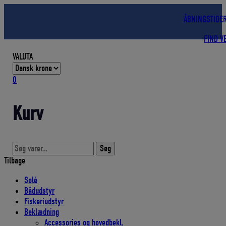
Hop
til
ÅBNINGSTIDE
indholdet
FIND V
VALUTA
0
Kurv
Søg
Søg
efter:
Tilbage
Solé
Bådudstyr
Fiskeriudstyr
Beklædning
Accessories og hovedbekl.