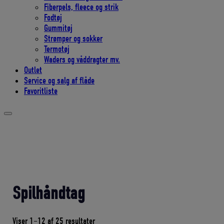
Fiberpels, fleece og strik
Fodtøj
Gummitøj
Strømper og sokker
Termotøj
Waders og våddragter mv.
Outlet
Service og salg af flåde
Favoritliste
Spilhåndtag
Sorteret
Viser 1–12 af 25 resultater