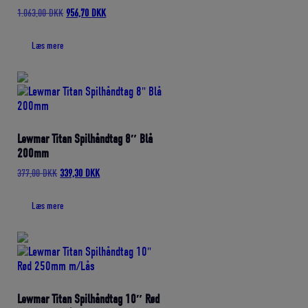
Den
Den
1.063,00
DKK
956,70
DKK
oprindelige
aktuelle
pris
pris
Læs mere
var:
er:
1.063,00 DKK.
956,70 DKK.
Lewmar Titan Spilhåndtag 8″ Blå
200mm
Den
Den
377,00
DKK
339,30
DKK
oprindelige
aktuelle
pris
pris
Læs mere
var:
er:
377,00 DKK.
339,30 DKK.
Lewmar Titan Spilhåndtag 10″ Rød