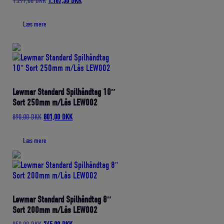
1.297,00
DKK
1.167,30
DKK
oprindelige
aktuelle
pris
pris
Læs mere
var:
er:
1.297,00 DKK.
1.167,30 DKK.
Lewmar Standard Spilhåndtag 10″
Sort 250mm m/Lås LEW002
Den
Den
890,00
DKK
801,00
DKK
oprindelige
aktuelle
pris
pris
Læs mere
var:
er:
890,00 DKK.
801,00 DKK.
Lewmar Standard Spilhåndtag 8″
Sort 200mm m/Lås LEW002
Den
Den