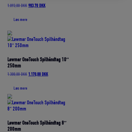
Den
Den
1.093,00
DKK
983,70
DKK
oprindelige
aktuelle
pris
pris
Læs mere
var:
er:
1.093,00 DKK.
983,70 DKK.
Lewmar OneTouch Spilhåndtag 10″
250mm
Den
Den
1.300,00
DKK
1.170,00
DKK
oprindelige
aktuelle
pris
pris
Læs mere
var:
er:
1.300,00 DKK.
1.170,00 DKK.
Lewmar OneTouch Spilhåndtag 8″
200mm