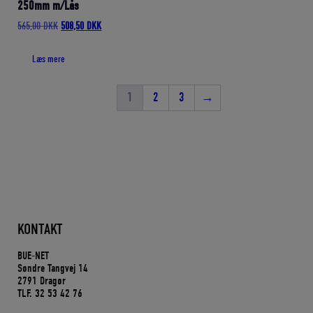
250mm m/Lås
Den
Den
565,00
DKK
508,50
DKK
oprindelige
aktuelle
pris
pris
Læs mere
var:
er:
565,00 DKK.
508,50 DKK.
1
2
3
→
KONTAKT
BUE-NET
Søndre Tangvej 14
2791 Dragør
TLF. 32 53 42 76