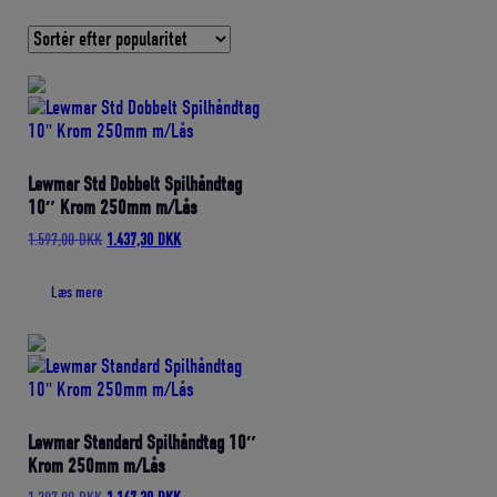
efter
gennemsnitlig
bedømmelse
Lewmar Std Dobbelt Spilhåndtag
10″ Krom 250mm m/Lås
Den
Den
1.597,00
DKK
1.437,30
DKK
oprindelige
aktuelle
pris
pris
Læs mere
var:
er:
1.597,00 DKK.
1.437,30 DKK.
Lewmar Standard Spilhåndtag 10″
Krom 250mm m/Lås
Den
Den