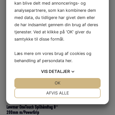
kan blive delt med annoncerings- og
Den
Den
687,00
DKK
618,30
DKK
oprindelige
aktuelle
analysepartnere, som kan kombinere dem
pris
pris
med data, du tidligere har givet dem eller
Læs mere
var:
er:
687,00 DKK.
618,30 DKK.
de har indsamlet gennem din brug af deres
tjenester. Ved at klikke på 'OK' giver du
samtykke til disse formål.
Lewmar OneTouch Spilhåndtag 10″
250mm m/PowerGrip
Læs mere om vores brug af cookies og
Den
Den
1.375,00
DKK
1.237,50
DKK
behandling af persondata
her
.
oprindelige
aktuelle
pris
pris
VIS
DETALJER
Læs mere
var:
er:
1.375,00 DKK.
1.237,50 DKK.
JA
NEJ
OK
JA
NEJ
NØDVENDIGE
PRÆFERENCER
AFVIS ALLE
JA
NEJ
JA
NEJ
Lewmar OneTouch Spilhåndtag 8″
MARKETING
STATISTIK
200mm m/PowerGrip