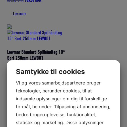
850,00
DKK
765,00
DKK
oprindelige
aktuelle
pris
pris
Læs mere
var:
er:
850,00 DKK.
765,00 DKK.
Lewmar Standard Spilhåndtag 10″
Sort 250mm LEW001
Den
Den
1.010,00
DKK
909,00
DKK
Samtykke til cookies
oprindelige
aktuelle
pris
pris
Læs mere
var:
er:
Vi og vores samarbejdspartnere bruger
1.010,00 DKK.
909,00 DKK.
teknologier, herunder cookies, til at
indsamle oplysninger om dig til forskellige
formål, herunder: Tilpasning af annoncering,
bedre brugeroplevelse, funktionalitet,
Lewmar Standard Spilhåndtag 8″
statistik og marketing. Disse oplysninger
Sort 200mm LEW001