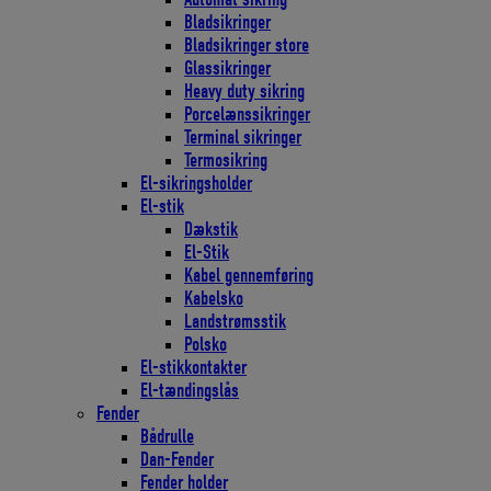
Bladsikringer
Bladsikringer store
Glassikringer
Heavy duty sikring
Porcelænssikringer
Terminal sikringer
Termosikring
El-sikringsholder
El-stik
Dækstik
El-Stik
Kabel gennemføring
Kabelsko
Landstrømsstik
Polsko
El-stikkontakter
El-tændingslås
Fender
Bådrulle
Dan-Fender
Fender holder