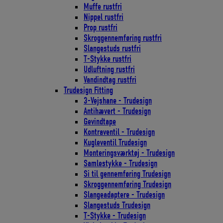
Muffe rustfri
Nippel rustfri
Prop rustfri
Skroggennemføring rustfri
Slangestuds rustfri
T-Stykke rustfri
Udluftning rustfri
Vandindtag rustfri
Trudesign Fitting
3-Vejshane - Trudesign
Antihævert - Trudesign
Gevindtape
Kontraventil - Trudesign
Kugleventil Trudesign
Monteringsværktøj - Trudesign
Samlestykke - Trudesign
Si til gennemføring Trudesign
Skroggennemføring Trudesign
Slangeadaptere - Trudesign
Slangestuds Trudesign
T-Stykke - Trudesign