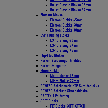
Bullet Classic Blokke 38mm
Bullet Classic Blokke 57mm
Element Blokke
Element Blokke 45mm
Element Blokke 60mm
Element Blokke 80mm
ESP Cruising Blokke
ESP Cruising 40mm
ESP Cruising 57mm
ESP Cruising 75mm
Flip-Flop Blokke
Harken Skøderinge Thimbles
Harken Svingarme
Micro Blokke
Micro blokke 16mm
Micro Blokke 22mm
POWER3 Ratchamatic HTE Skraldeblokke
POWER3 Ratchets Skraldeblokke
PROTEXIT Faldudtag
SOFT Blokke
FLY Blokke SOFT-ATTACH