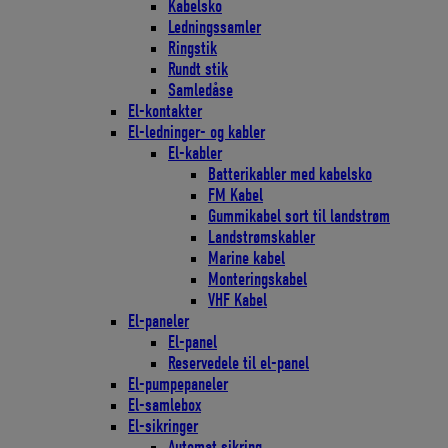
Kabelsko
Ledningssamler
Ringstik
Rundt stik
Samledåse
El-kontakter
El-ledninger- og kabler
El-kabler
Batterikabler med kabelsko
FM Kabel
Gummikabel sort til landstrøm
Landstrømskabler
Marine kabel
Monteringskabel
VHF Kabel
El-paneler
El-panel
Reservedele til el-panel
El-pumpepaneler
El-samlebox
El-sikringer
Automat sikring