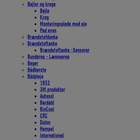
Bøjler og kroge
Bøjle
Krog
Monteringsplade med øje
Pad eyes
Brændstofdunke
Brændstoftanke
Brændstoftanke -Sensorer
Bundprop - Lænseprop
Bøger
Bådbørste
Bådpleje
1852
3M produkter
Autosol
Bardahl
BioCool
CRC
Dulon
Hempel
International