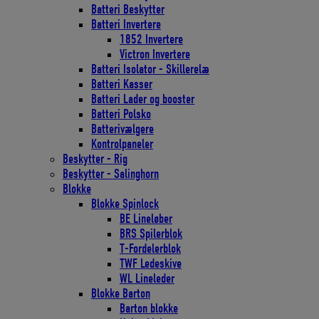
Batteri Beskytter
Batteri Invertere
1852 Invertere
Victron Invertere
Batteri Isolator - Skillerelæ
Batteri Kasser
Batteri Lader og booster
Batteri Polsko
Batterivælgere
Kontrolpaneler
Beskytter - Rig
Beskytter - Salinghorn
Blokke
Blokke Spinlock
BE Lineløber
BRS Spilerblok
T-Fordelerblok
TWF Ledeskive
WL Lineleder
Blokke Barton
Barton blokke