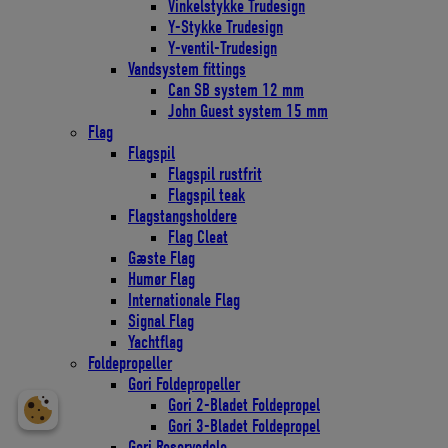
Vinkelstykke Trudesign
Y-Stykke Trudesign
Y-ventil-Trudesign
Vandsystem fittings
Can SB system 12 mm
John Guest system 15 mm
Flag
Flagspil
Flagspil rustfrit
Flagspil teak
Flagstangsholdere
Flag Cleat
Gæste Flag
Humør Flag
Internationale Flag
Signal Flag
Yachtflag
Foldepropeller
Gori Foldepropeller
Gori 2-Bladet Foldepropel
Gori 3-Bladet Foldepropel
Gori Reservedele