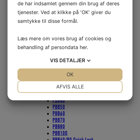
Wire Blokke 51mm
de har indsamlet gennem din brug af deres
ZIRCON Blokke
tjenester. Ved at klikke på 'OK' giver du
ZIRCON Blokke 40mm
samtykke til disse formål.
ZIRCON Blokke 57mm
Blokke Ronstan
Blokke serie 20
Læs mere om vores brug af cookies og
Blokke serie 30
behandling af persondata
her
.
Blokke serie 40
Blokke serie 50
VIS
DETALJER
Faldudtag til wire eller tov
Gennemførings Blokke
Mini Blokke
JA
NEJ
OK
JA
NEJ
Nylon hjul
NØDVENDIGE
PRÆFERENCER
AFVIS ALLE
Blokke Seldén
PBB16 PBB20
JA
NEJ
JA
NEJ
PBB40
MARKETING
STATISTIK
PBB50
PBB60
PBB70
PBB80
PBB100
PBB60/80 Quick Lock