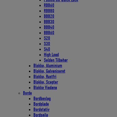
RBB60
RBB80
BBB20
BBB30
BBB40
BBB60
S20
S30
S40
High Load
Selden Tilbehør
Blokke, Aluminium
Blokke, Galvaniseret
Blokke, Rustfri
Blokke, Scepter
Blokke Viadana
Borde
Bordbeslag
Bordplade
Bordstativ
Bordsøjle