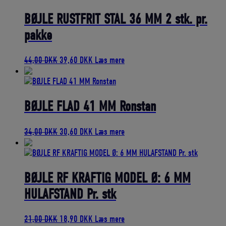
var:
er:
50,00 DKK.
45,00 DKK.
BØJLE RUSTFRIT STÅL 36 MM 2 stk. pr.
pakke
Den
Den
44,00
DKK
39,60
DKK
Læs mere
oprindelige
aktuelle
pris
pris
var:
er:
44,00 DKK.
39,60 DKK.
BØJLE FLAD 41 MM Ronstan
Den
Den
34,00
DKK
30,60
DKK
Læs mere
oprindelige
aktuelle
pris
pris
var:
er:
34,00 DKK.
30,60 DKK.
BØJLE RF KRAFTIG MODEL Ø: 6 MM
HULAFSTAND Pr. stk
Den
Den
21,00
DKK
18,90
DKK
Læs mere