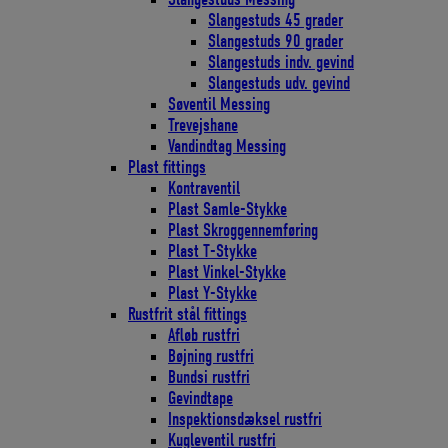
Slangestuds 45 grader
Slangestuds 90 grader
Slangestuds indv. gevind
Slangestuds udv. gevind
Søventil Messing
Trevejshane
Vandindtag Messing
Plast fittings
Kontraventil
Plast Samle-Stykke
Plast Skroggennemføring
Plast T-Stykke
Plast Vinkel-Stykke
Plast Y-Stykke
Rustfrit stål fittings
Afløb rustfri
Bøjning rustfri
Bundsi rustfri
Gevindtape
Inspektionsdæksel rustfri
Kugleventil rustfri