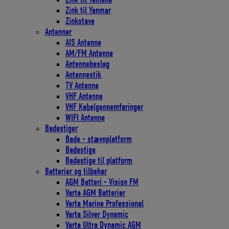
Zink til Yanmar
Zinkstave
Antenner
AIS Antenne
AM/FM Antenne
Antennebeslag
Antennestik
TV Antenne
VHF Antenne
VHF Kabelgennemføringer
WIFI Antenne
Badestiger
Bade - stævnplatform
Badestige
Badestige til platform
Batterier og tilbehør
AGM Batteri - Vision FM
Varta AGM Batterier
Varta Marine Professional
Varta Silver Dynamic
Varta Ultra Dynamic AGM