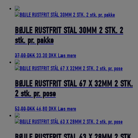
bedømmelse
BØJLE RUSTFRIT STÅL 30MM 2 STK. 2
stk. pr. pakke
Den
Den
37,00
DKK
33,30
DKK
Læs mere
oprindelige
aktuelle
pris
pris
var:
er:
37,00 DKK.
33,30 DKK.
BØJLE RUSTFRIT STÅL 67 X 32MM 2 STK.
2 stk. pr. pose
Den
Den
52,00
DKK
46,80
DKK
Læs mere
oprindelige
aktuelle
pris
pris
var:
er:
52,00 DKK.
46,80 DKK.
BØJLE RUSTFRIT STÅL 63 X 28MM 2 STK.