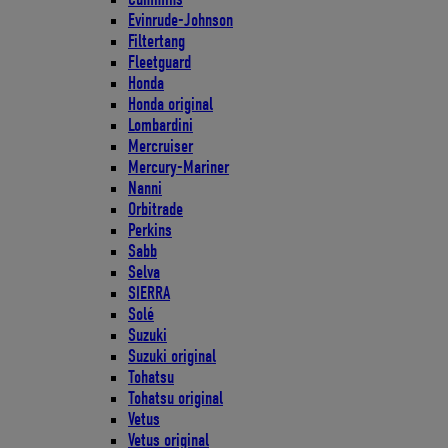
Evinrude-Johnson
Filtertang
Fleetguard
Honda
Honda original
Lombardini
Mercruiser
Mercury-Mariner
Nanni
Orbitrade
Perkins
Sabb
Selva
SIERRA
Solé
Suzuki
Suzuki original
Tohatsu
Tohatsu original
Vetus
Vetus original