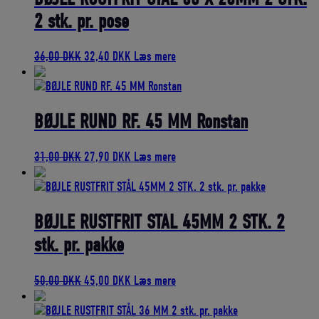
2 stk. pr. pose
Den
Den
36,00
DKK
32,40
DKK
Læs mere
oprindelige
aktuelle
pris
pris
var:
er:
36,00 DKK.
32,40 DKK.
BØJLE RUND RF. 45 MM Ronstan
Den
Den
31,00
DKK
27,90
DKK
Læs mere
oprindelige
aktuelle
pris
pris
var:
er:
31,00 DKK.
27,90 DKK.
BØJLE RUSTFRIT STÅL 45MM 2 STK. 2
stk. pr. pakke
Den
Den
50,00
DKK
45,00
DKK
Læs mere
oprindelige
aktuelle
pris
pris