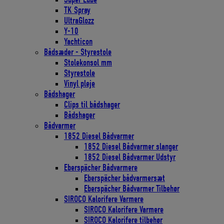
TK Spray
UltraGlozz
Y-10
Yachticon
Bådsæder - Styrestole
Stolekonsol mm
Styrestole
Vinyl pleje
Bådshager
Clips til bådshager
Bådshager
Bådvarmer
1852 Diesel Bådvarmer
1852 Diesel Bådvarmer slanger
1852 Diesel Bådvarmer Udstyr
Eberspächer Bådvarmere
Eberspächer bådvarmersæt
Eberspächer Bådvarmer Tilbehør
SIROCO Kalorifere Varmere
SIROCO Kalorifere Varmere
SIROCO Kalorifere tilbehør