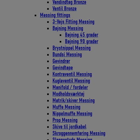
Vandindtag Bronze
Ventil Bronze
Messing fittings
3-Vejs Fitting Messing
Bøjning Messing
Bøjning 45 grader
Bøjning 90 grader
Brystnippel Messing
Bundsi Messing
Gevindrør
Gevindtape
Kontraventil Messing
Kugleventil Messing
Manifold / fordeler
Modholdsværktøj
Møtrik/skiver Messing
Muffe Messing
Nippelmuffe Messing
Prop Messing
Skive til jordkabel
Skroggennemføring Messing
Slangestuds Messing