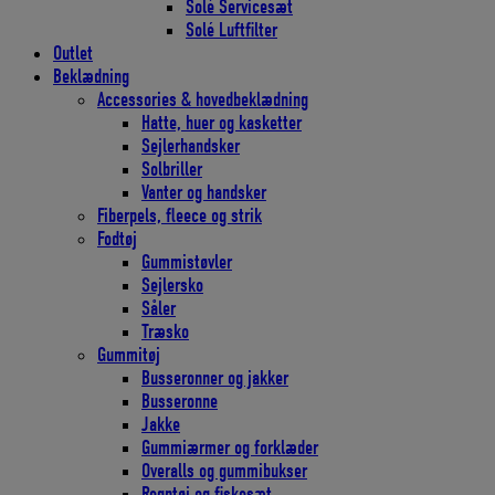
Solé Servicesæt
Solé Luftfilter
Outlet
Beklædning
Accessories & hovedbeklædning
Hatte, huer og kasketter
Sejlerhandsker
Solbriller
Vanter og handsker
Fiberpels, fleece og strik
Fodtøj
Gummistøvler
Sejlersko
Såler
Træsko
Gummitøj
Busseronner og jakker
Busseronne
Jakke
Gummiærmer og forklæder
Overalls og gummibukser
Regntøj og fiskesæt