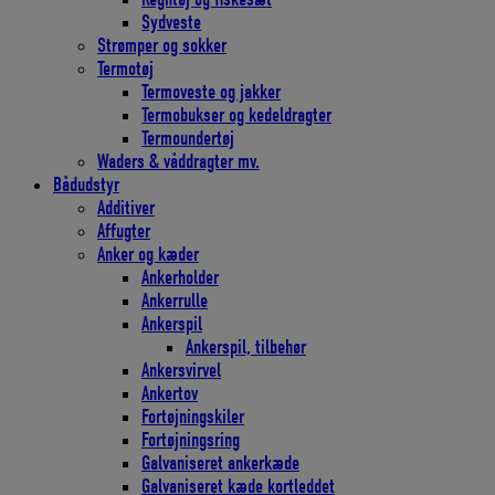
Sydveste
Strømper og sokker
Termotøj
Termoveste og jakker
Termobukser og kedeldragter
Termoundertøj
Waders & våddragter mv.
Bådudstyr
Additiver
Affugter
Anker og kæder
Ankerholder
Ankerrulle
Ankerspil
Ankerspil, tilbehør
Ankersvirvel
Ankertov
Fortøjningskiler
Fortøjningsring
Galvaniseret ankerkæde
Galvaniseret kæde kortleddet