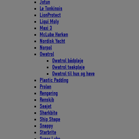
Jotun
Le Tonkinois
LionProtect
Liqui Moly
Maxi 3
McLube Harken
Nordisk Yacht
Norpol
Owatrol
Owatrol bådpleje
Owatrol teakpleje
Owatrol til hus og have
Plastic Padding
Prolan
Rengøring
Renskib
Seajet
Sharkbite
Ship Shape
Snappy
Starbrite
Super Lube