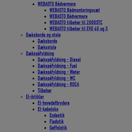
WEBASTO Bådvarmere
WEBASTO Bådmonteringssæt
WEBASTO Bådvarmere
WEBASTO tilbehør til 2000STC
WEBASTO tilbehør til EVO 40 og 5
Dæksborde og stole
Dæksborde
Dæksstole
Dækspåfyldning
Dækspåfyldning - Diesel
Dækspåfyldning - Fuel
Dækspåfyldning - Water
Dækspåfyldning - WC
Dækspåfyldning - ROCA
Tilbehør
El-Artikler
El-hovedafbrydere
El-kabelsko
Endestik
Fladstik
Gaffelstik