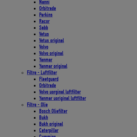
Nanni
Orbitrade
Perkins
Racor
Sabb
Vetus
Vetus original
Volvo
Volvo original
Yanmar
Yanmar original
Filtre - Luftfilter
Fleetguard
Orbitrade
Volvo uorginal luftfilter
Yanmar uoriginal luftfilter
Filtre - Olie
Bosch Oliefilter
Bukh
Bukh original
Caterpillar
Cummins