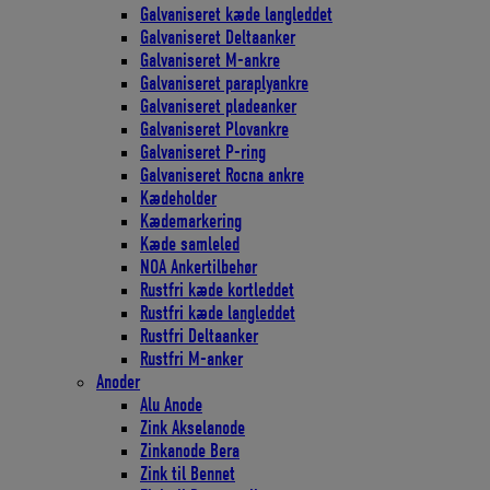
Galvaniseret kæde langleddet
Galvaniseret Deltaanker
Galvaniseret M-ankre
Galvaniseret paraplyankre
Galvaniseret pladeanker
Galvaniseret Plovankre
Galvaniseret P-ring
Galvaniseret Rocna ankre
Kædeholder
Kædemarkering
Kæde samleled
NOA Ankertilbehør
Rustfri kæde kortleddet
Rustfri kæde langleddet
Rustfri Deltaanker
Rustfri M-anker
Anoder
Alu Anode
Zink Akselanode
Zinkanode Bera
Zink til Bennet