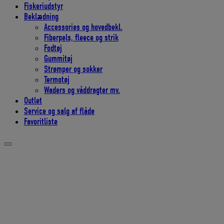
Fiskeriudstyr
Beklædning
Accessories og hovedbekl.
Fiberpels, fleece og strik
Fodtøj
Gummitøj
Strømper og sokker
Termotøj
Waders og våddragter mv.
Outlet
Service og salg af flåde
Favoritliste