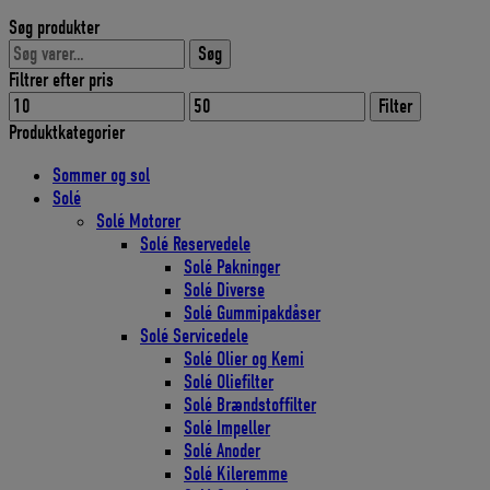
oprindelige
aktuelle
Søg produkter
pris
pris
Søg
var:
er:
Søg
efter:
21,00 DKK.
18,90 DKK.
Filtrer efter pris
Mindste
Højeste
Filter
pris
pris
Produktkategorier
Sommer og sol
Solé
Solé Motorer
Solé Reservedele
Solé Pakninger
Solé Diverse
Solé Gummipakdåser
Solé Servicedele
Solé Olier og Kemi
Solé Oliefilter
Solé Brændstoffilter
Solé Impeller
Solé Anoder
Solé Kileremme