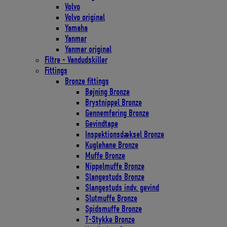
Volvo
Volvo original
Yamaha
Yanmar
Yanmar original
Filtre - Vandudskiller
Fittings
Bronze fittings
Bøjning Bronze
Brystnippel Bronze
Gennemføring Bronze
Gevindtape
Inspektionsdæksel Bronze
Kuglehane Bronze
Muffe Bronze
Nippelmuffe Bronze
Slangestuds Bronze
Slangestuds indv. gevind
Slutmuffe Bronze
Spidsmuffe Bronze
T-Stykke Bronze