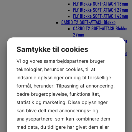
FLY Blokke SOFT-ATTACH 18mm
FLY Blokke SOFT-ATTACH 29mm
FLY Blokke SOFT-ATTACH 40mm
CARBO T2 SOFT-ATTACH Blokke
CARBO T2 SOFT-ATTACH Blokke
29mm
CARBO T2 SOFT-ATTACH Blokke
40mm
Samtykke til cookies
CARBO T2 SOFT-ATTACH Blokke
57mm
Vi og vores samarbejdspartnere bruger
T2 LOOP Blokke
teknologier, herunder cookies, til at
T2 LOOP Blokke 40mm
indsamle oplysninger om dig til forskellige
T2 LOOP Blokke 57mm
T2 SOFT RATCHAMATIC Blokke
formål, herunder: Tilpasning af annoncering,
T2 SOFT TATCHAMATIC Blokke
bedre brugeroplevelse, funktionalitet,
40mm
statistik og marketing. Disse oplysninger
T2 SOFT RATCHAMATIC Blokke
57mm
kan blive delt med annoncerings- og
Wire Blokke
analysepartnere, som kan kombinere dem
Wire Blokke 25mm
med data, du tidligere har givet dem eller
Wire Blokke 38mm