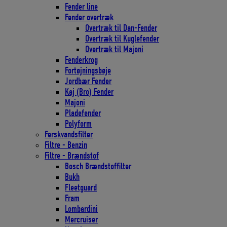
Fender line
Fender overtræk
Overtræk til Dan-Fender
Overtræk til Kuglefender
Overtræk til Majoni
Fenderkrog
Fortøjningsbøje
Jordbær Fender
Kaj (Bro) Fender
Majoni
Pladefender
Polyform
Ferskvandsfilter
Filtre - Benzin
Filtre - Brændstof
Bosch Brændstoffilter
Bukh
Fleetguard
Fram
Lombardini
Mercruiser