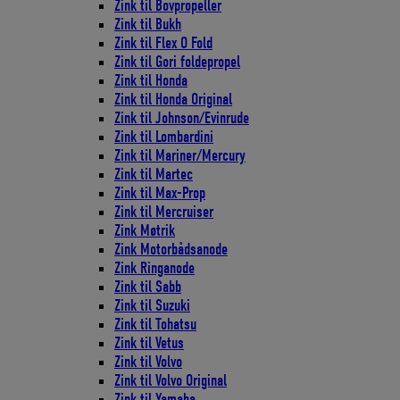
Zink til Bovpropeller
Zink til Bukh
Zink til Flex O Fold
Zink til Gori foldepropel
Zink til Honda
Zink til Honda Original
Zink til Johnson/Evinrude
Zink til Lombardini
Zink til Mariner/Mercury
Zink til Martec
Zink til Max-Prop
Zink til Mercruiser
Zink Møtrik
Zink Motorbådsanode
Zink Ringanode
Zink til Sabb
Zink til Suzuki
Zink til Tohatsu
Zink til Vetus
Zink til Volvo
Zink til Volvo Original
Zink til Yamaha