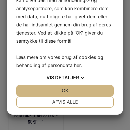
kan blive delt med annoncerings- og
analysepartnere, som kan kombinere dem
STOPKABEL 25 FOD 762CM
REGATTA FLYDEDRAGT 953
med data, du tidligere har givet dem eller
– MEDIUM STR. M
de har indsamlet gennem din brug af deres
tjenester. Ved at klikke på 'OK' giver du
Den
Den
Den
Den
719,10
DKK
1.799,10
DKK
samtykke til disse formål.
oprindelige
aktuelle
oprindelige
aktuelle
pris
pris
pris
pris
LÆS MERE
LÆS MERE
Læs mere om vores brug af cookies og
var:
er:
var:
er:
behandling af persondata
her
.
799,00 DKK.
719,10 DKK.
1.999,00 DKK.
1.799,10 D
VIS
DETALJER
JA
NEJ
OK
JA
NEJ
NØDVENDIGE
PRÆFERENCER
AFVIS ALLE
JA
NEJ
JA
NEJ
EASYLOCK 1 AFLASTER –
MARKETING
STATISTIK
SORT – 1