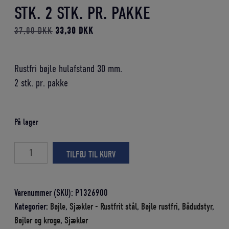
STK. 2 STK. PR. PAKKE
Den
Den
37,00
DKK
33,30
DKK
oprindelige
aktuelle
pris
pris
Rustfri bøjle hulafstand 30 mm.
var:
er:
2 stk. pr. pakke
37,00 DKK.
33,30 DKK.
På lager
BØJLE
TILFØJ TIL KURV
RUSTFRIT
STÅL
30MM
Varenummer (SKU):
P1326900
2
Kategorier:
Bøjle
,
Sjækler - Rustfrit stål
,
Bøjle rustfri
,
Bådudstyr
,
STK.
Bøjler og kroge
,
Sjækler