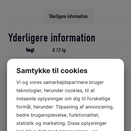
2
stk.
Yderligere information
pr.
pakke
antal
Yderligere information
Vægt
0,13 kg
Gl. varenummer
P32.6900
Samtykke til cookies
Vi og vores samarbejdspartnere bruger
teknologier, herunder cookies, til at
Relaterede varer
indsamle oplysninger om dig til forskellige
formål, herunder: Tilpasning af annoncering,
bedre brugeroplevelse, funktionalitet,
statistik og marketing. Disse oplysninger