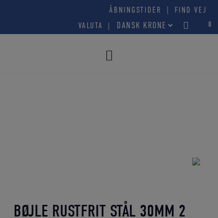
Hop
|
ÅBNINGSTIDER
FIND VEJ
til
0
VALUTA
indholdet
BØJLE RUSTFRIT STÅL 30MM 2