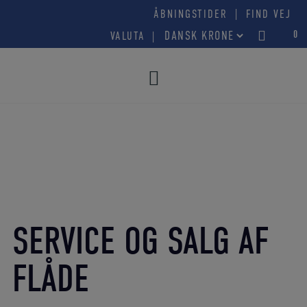
Hop
|
ÅBNINGSTIDER
FIND VEJ
til
0
VALUTA
indholdet
SERVICE OG SALG AF
FLÅDE