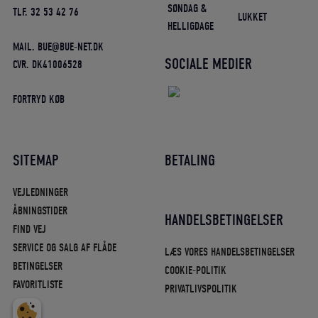
SØNDAG &
TLF. 32 53 42 76
LUKKET
HELLIGDAGE
MAIL. BUE@BUE-NET.DK
SOCIALE MEDIER
CVR. DK41006528
FORTRYD KØB
SITEMAP
BETALING
VEJLEDNINGER
ÅBNINGSTIDER
HANDELSBETINGELSER
FIND VEJ
SERVICE OG SALG AF FLÅDE
LÆS VORES HANDELSBETINGELSER
BETINGELSER
COOKIE-POLITIK
FAVORITLISTE
PRIVATLIVSPOLITIK