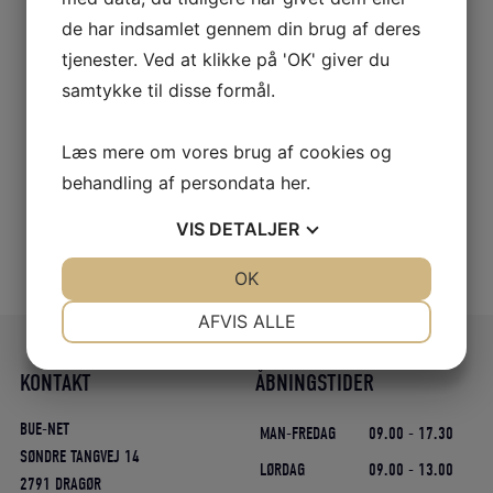
de har indsamlet gennem din brug af deres
tjenester. Ved at klikke på 'OK' giver du
samtykke til disse formål.
Læs mere om vores brug af cookies og
behandling af persondata
her
.
VIS
DETALJER
JA
NEJ
OK
JA
NEJ
NØDVENDIGE
PRÆFERENCER
AFVIS ALLE
JA
NEJ
JA
NEJ
KONTAKT
ÅBNINGSTIDER
MARKETING
STATISTIK
BUE-NET
MAN-FREDAG
09.00 - 17.30
SØNDRE TANGVEJ 14
LØRDAG
09.00 - 13.00
2791 DRAGØR