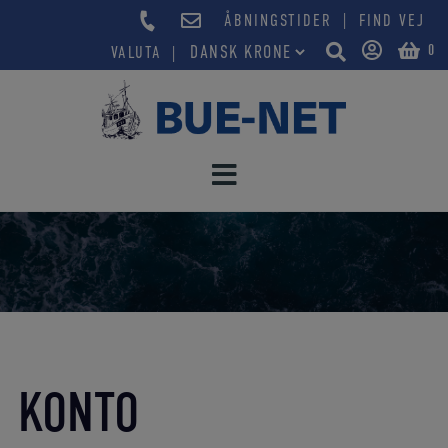
Hop
|
ÅBNINGSTIDER
FIND VEJ
til
0
VALUTA
indholdet
KONTO