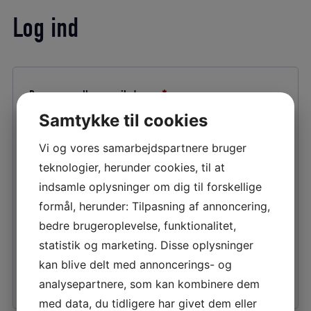
Log ind
Påkrævet
Brugernavn eller e-mailadresse
*
Samtykke til cookies
Vi og vores samarbejdspartnere bruger
Påkrævet
Adgangskode
*
teknologier, herunder cookies, til at
indsamle oplysninger om dig til forskellige
formål, herunder: Tilpasning af annoncering,
Husk mig
LOG IND
bedre brugeroplevelse, funktionalitet,
statistik og marketing. Disse oplysninger
kan blive delt med annoncerings- og
Mistet din adgangskode?
analysepartnere, som kan kombinere dem
med data, du tidligere har givet dem eller