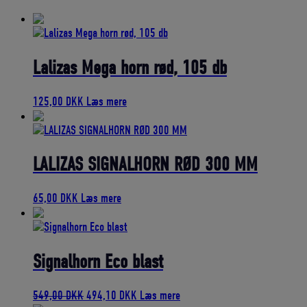
bedømmelse
Lalizas Mega horn rød, 105 db
125,00
DKK
Læs mere
LALIZAS SIGNALHORN RØD 300 MM
65,00
DKK
Læs mere
Signalhorn Eco blast
Den
Den
549,00
DKK
494,10
DKK
Læs mere