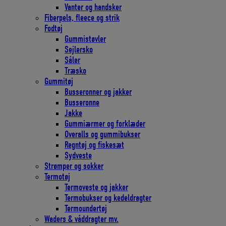
Vanter og handsker
Fiberpels, fleece og strik
Fodtøj
Gummistøvler
Sejlersko
Såler
Træsko
Gummitøj
Busseronner og jakker
Busseronne
Jakke
Gummiærmer og forklæder
Overalls og gummibukser
Regntøj og fiskesæt
Sydveste
Strømper og sokker
Termotøj
Termoveste og jakker
Termobukser og kedeldragter
Termoundertøj
Waders & våddragter mv.