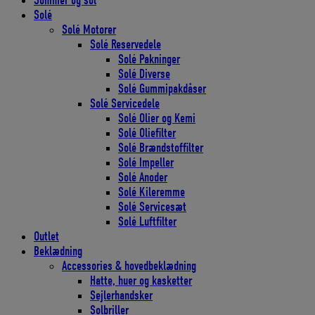
Sommer og sol
Solé
Solé Motorer
Solé Reservedele
Solé Pakninger
Solé Diverse
Solé Gummipakdåser
Solé Servicedele
Solé Olier og Kemi
Solé Oliefilter
Solé Brændstoffilter
Solé Impeller
Solé Anoder
Solé Kileremme
Solé Servicesæt
Solé Luftfilter
Outlet
Beklædning
Accessories & hovedbeklædning
Hatte, huer og kasketter
Sejlerhandsker
Solbriller