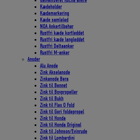
Galvaniseret Rocna ankre
Kædeholder
Kædemarkering
Kæde samleled
NOA Ankertilbehør
Rustfri kæde kortleddet
Rustfri kæde langleddet
Rustfri Deltaanker
Rustfri M-anker
Anoder
Alu Anode
Zink Akselanode
Zinkanode Bera
Zink til Bennet
Zink til Bovpropeller
Zink til Bukh
Zink til Flex O Fold
Zink til Gori foldepropel
Zink til Honda
Zink til Honda Original
Zink til Johnson/Evinrude
Zink til Lombardini