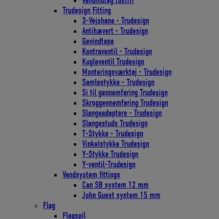
Vandindtag rustfri
Trudesign Fitting
3-Vejshane - Trudesign
Antihævert - Trudesign
Gevindtape
Kontraventil - Trudesign
Kugleventil Trudesign
Monteringsværktøj - Trudesign
Samlestykke - Trudesign
Si til gennemføring Trudesign
Skroggennemføring Trudesign
Slangeadaptere - Trudesign
Slangestuds Trudesign
T-Stykke - Trudesign
Vinkelstykke Trudesign
Y-Stykke Trudesign
Y-ventil-Trudesign
Vandsystem fittings
Can SB system 12 mm
John Guest system 15 mm
Flag
Flagspil