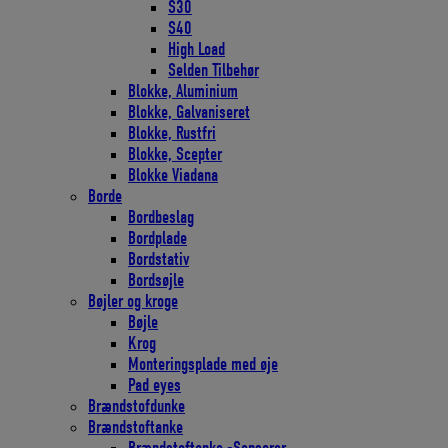
S30
S40
High Load
Selden Tilbehør
Blokke, Aluminium
Blokke, Galvaniseret
Blokke, Rustfri
Blokke, Scepter
Blokke Viadana
Borde
Bordbeslag
Bordplade
Bordstativ
Bordsøjle
Bøjler og kroge
Bøjle
Krog
Monteringsplade med øje
Pad eyes
Brændstofdunke
Brændstoftanke