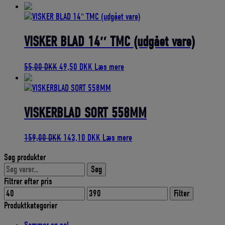
oprindelige
aktuelle
pris
pris
var:
er:
61,00 DKK.
54,90 DKK.
VISKER BLAD 14″ TMC (udgået vare)
Den
Den
55,00
DKK
49,50
DKK
Læs mere
oprindelige
aktuelle
pris
pris
var:
er:
55,00 DKK.
49,50 DKK.
VISKERBLAD SORT 558MM
Den
Den
159,00
DKK
143,10
DKK
Læs mere
oprindelige
aktuelle
Søg produkter
pris
pris
Søg
var:
er:
Søg
efter:
159,00 DKK.
143,10 DKK.
Filtrer efter pris
Mindste
Højeste
Filter
pris
pris
Produktkategorier