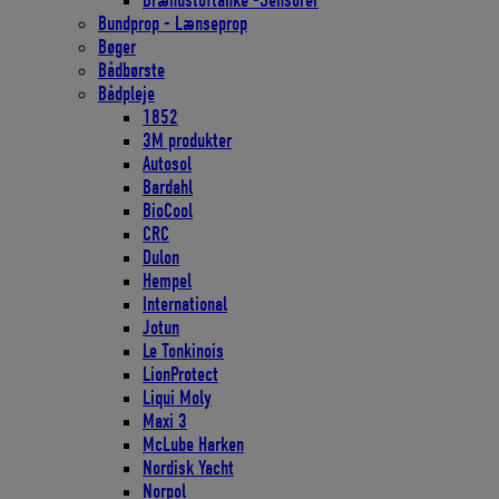
Brændstoftanke -Sensorer
Bundprop - Lænseprop
Bøger
Bådbørste
Bådpleje
1852
3M produkter
Autosol
Bardahl
BioCool
CRC
Dulon
Hempel
International
Jotun
Le Tonkinois
LionProtect
Liqui Moly
Maxi 3
McLube Harken
Nordisk Yacht
Norpol