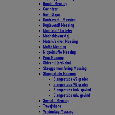
Bundsi Messing
Gevindrør
Gevindtape
Kontraventil Messing
Kugleventil Messing
Manifold / fordeler
Modholdsværktøj
Møtrik/skiver Messing
Muffe Messing
Nippelmuffe Messing
Prop Messing
Skive til jordkabel
Skroggennemføring Messing
Slangestuds Messing
Slangestuds 45 grader
Slangestuds 90 grader
Slangestuds indv. gevind
Slangestuds udv. gevind
Søventil Messing
Trevejshane
Vandindtag Messing