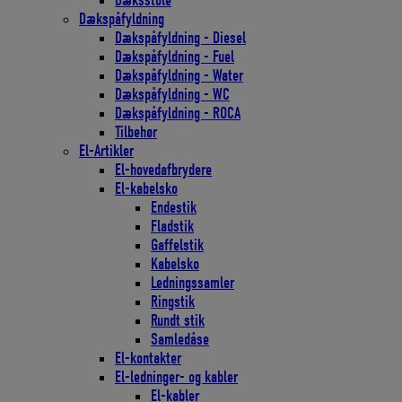
Dæksstole
Dækspåfyldning
Dækspåfyldning - Diesel
Dækspåfyldning - Fuel
Dækspåfyldning - Water
Dækspåfyldning - WC
Dækspåfyldning - ROCA
Tilbehør
El-Artikler
El-hovedafbrydere
El-kabelsko
Endestik
Fladstik
Gaffelstik
Kabelsko
Ledningssamler
Ringstik
Rundt stik
Samledåse
El-kontakter
El-ledninger- og kabler
El-kabler