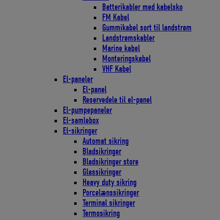
Batterikabler med kabelsko
FM Kabel
Gummikabel sort til landstrøm
Landstrømskabler
Marine kabel
Monteringskabel
VHF Kabel
El-paneler
El-panel
Reservedele til el-panel
El-pumpepaneler
El-samlebox
El-sikringer
Automat sikring
Bladsikringer
Bladsikringer store
Glassikringer
Heavy duty sikring
Porcelænssikringer
Terminal sikringer
Termosikring