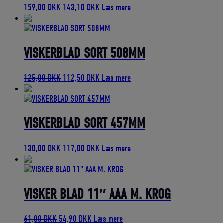
Den
Den
159,00
DKK
143,10
DKK
Læs mere
oprindelige
aktuelle
pris
pris
var:
er:
159,00 DKK.
143,10 DKK.
VISKERBLAD SORT 508MM
Den
Den
125,00
DKK
112,50
DKK
Læs mere
oprindelige
aktuelle
pris
pris
var:
er:
125,00 DKK.
112,50 DKK.
VISKERBLAD SORT 457MM
Den
Den
130,00
DKK
117,00
DKK
Læs mere
oprindelige
aktuelle
pris
pris
var:
er:
130,00 DKK.
117,00 DKK.
VISKER BLAD 11″ AAA M. KROG
Den
Den
61,00
DKK
54,90
DKK
Læs mere