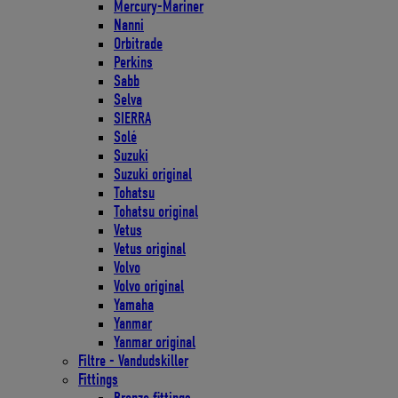
Mercury-Mariner
Nanni
Orbitrade
Perkins
Sabb
Selva
SIERRA
Solé
Suzuki
Suzuki original
Tohatsu
Tohatsu original
Vetus
Vetus original
Volvo
Volvo original
Yamaha
Yanmar
Yanmar original
Filtre - Vandudskiller
Fittings