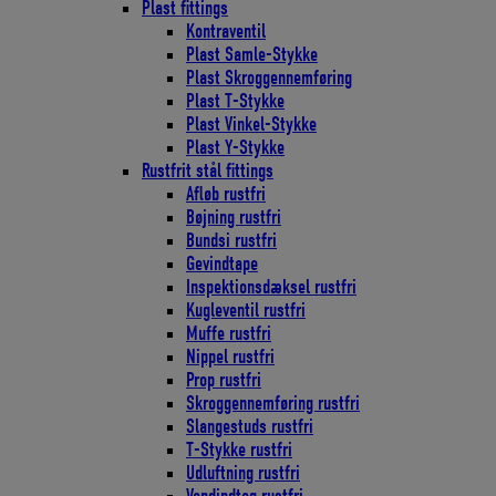
Plast fittings
Kontraventil
Plast Samle-Stykke
Plast Skroggennemføring
Plast T-Stykke
Plast Vinkel-Stykke
Plast Y-Stykke
Rustfrit stål fittings
Afløb rustfri
Bøjning rustfri
Bundsi rustfri
Gevindtape
Inspektionsdæksel rustfri
Kugleventil rustfri
Muffe rustfri
Nippel rustfri
Prop rustfri
Skroggennemføring rustfri
Slangestuds rustfri
T-Stykke rustfri
Udluftning rustfri