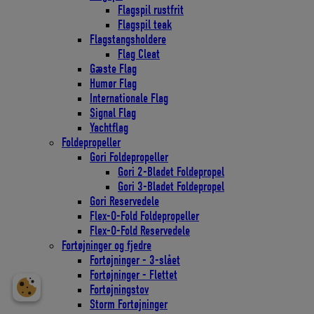
Flagspil rustfrit
Flagspil teak
Flagstangsholdere
Flag Cleat
Gæste Flag
Humør Flag
Internationale Flag
Signal Flag
Yachtflag
Foldepropeller
Gori Foldepropeller
Gori 2-Bladet Foldepropel
Gori 3-Bladet Foldepropel
Gori Reservedele
Flex-O-Fold Foldepropeller
Flex-O-Fold Reservedele
Fortøjninger og fjedre
Fortøjninger - 3-slået
Fortøjninger - Flettet
Fortøjningstov
Storm Fortøjninger