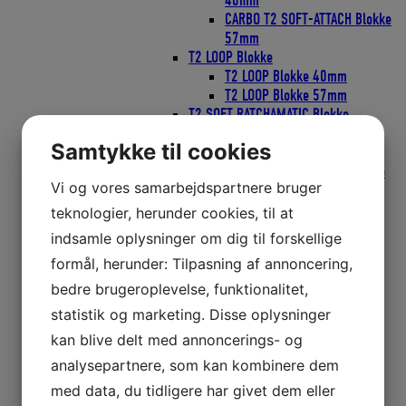
40mm
CARBO T2 SOFT-ATTACH Blokke
57mm
T2 LOOP Blokke
T2 LOOP Blokke 40mm
T2 LOOP Blokke 57mm
T2 SOFT RATCHAMATIC Blokke
T2 SOFT TATCHAMATIC Blokke
Samtykke til cookies
40mm
T2 SOFT RATCHAMATIC Blokke
Vi og vores samarbejdspartnere bruger
57mm
Wire Blokke
teknologier, herunder cookies, til at
Wire Blokke 25mm
indsamle oplysninger om dig til forskellige
Wire Blokke 38mm
formål, herunder: Tilpasning af annoncering,
Wire Blokke 51mm
ZIRCON Blokke
bedre brugeroplevelse, funktionalitet,
ZIRCON Blokke 40mm
statistik og marketing. Disse oplysninger
ZIRCON Blokke 57mm
kan blive delt med annoncerings- og
Blokke Ronstan
Blokke serie 20
analysepartnere, som kan kombinere dem
Blokke serie 30
med data, du tidligere har givet dem eller
Blokke serie 40