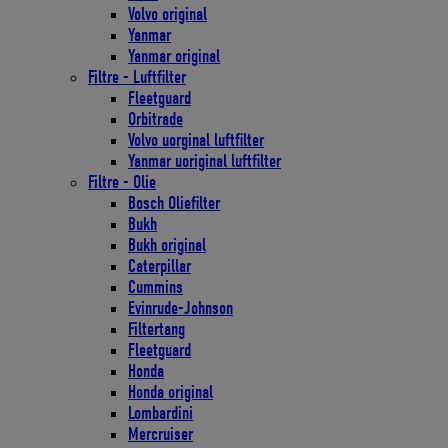
Volvo original
Yanmar
Yanmar original
Filtre - Luftfilter
Fleetguard
Orbitrade
Volvo uorginal luftfilter
Yanmar uoriginal luftfilter
Filtre - Olie
Bosch Oliefilter
Bukh
Bukh original
Caterpillar
Cummins
Evinrude-Johnson
Filtertang
Fleetguard
Honda
Honda original
Lombardini
Mercruiser