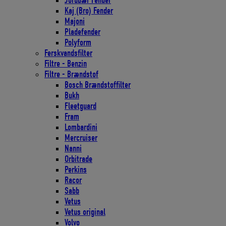
Jordbær Fender
Kaj (Bro) Fender
Majoni
Pladefender
Polyform
Ferskvandsfilter
Filtre - Benzin
Filtre - Brændstof
Bosch Brændstoffilter
Bukh
Fleetguard
Fram
Lombardini
Mercruiser
Nanni
Orbitrade
Perkins
Racor
Sabb
Vetus
Vetus original
Volvo