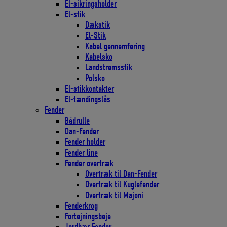
El-sikringsholder
El-stik
Dækstik
El-Stik
Kabel gennemføring
Kabelsko
Landstrømsstik
Polsko
El-stikkontakter
El-tændingslås
Fender
Bådrulle
Dan-Fender
Fender holder
Fender line
Fender overtræk
Overtræk til Dan-Fender
Overtræk til Kuglefender
Overtræk til Majoni
Fenderkrog
Fortøjningsbøje