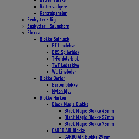
Batteri Polsko
Batterivælgere
Kontrolpaneler
Beskytter - Rig
Beskytter - Salinghorn
Blokke
Blokke Spinlock
BE Lineløber
BRS Spilerblok
T-Fordelerblok
TWF Ledeskive
WL Lineleder
Blokke Barton
Barton blokke
Nylon hjul
Blokke Harken
Black Magic Blokke
Black Magic Blokke 45mm
Black Magic Blokke 57mm
Black Magic Blokke 75mm
CARBO AIR Blokke
CARBO AIR Blokke 29mm