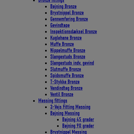
Bronze fittings
Bøjning Bronze
Brystnippel Bronze
Gennemføring Bronze
Gevindtape
Inspektionsdæksel Bronze
Kuglehane Bronze
Muffe Bronze
Nippelmuffe Bronze
Slangestuds Bronze
Slangestuds indv. gevind
Slutmuffe Bronze
Spidsmuffe Bronze
T-Stykke Bronze
Vandindtag Bronze
Ventil Bronze
Messing fittings
3-Vejs Fitting Messing
Bøjning Messing
Bøjning 45 grader
Bøjning 90 grader
Brystnippel Messing