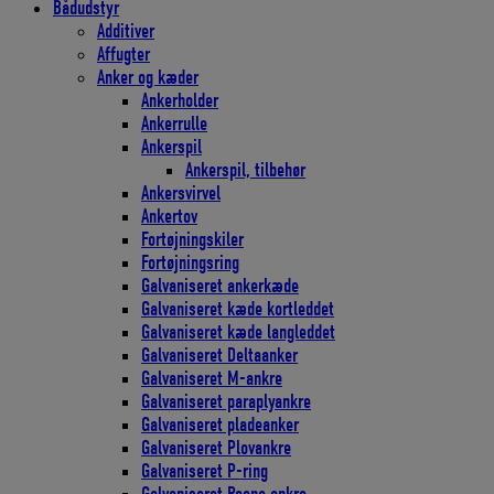
Bådudstyr
Additiver
Affugter
Anker og kæder
Ankerholder
Ankerrulle
Ankerspil
Ankerspil, tilbehør
Ankersvirvel
Ankertov
Fortøjningskiler
Fortøjningsring
Galvaniseret ankerkæde
Galvaniseret kæde kortleddet
Galvaniseret kæde langleddet
Galvaniseret Deltaanker
Galvaniseret M-ankre
Galvaniseret paraplyankre
Galvaniseret pladeanker
Galvaniseret Plovankre
Galvaniseret P-ring