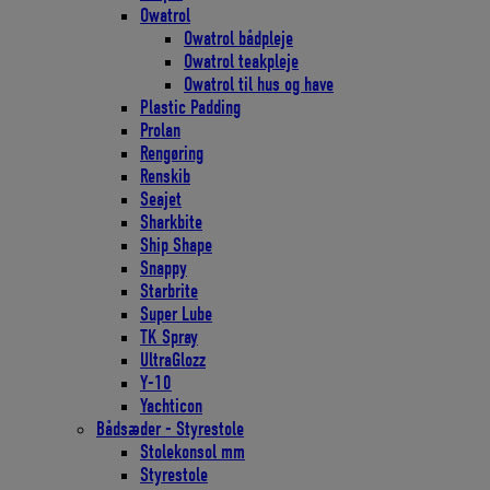
Owatrol
Owatrol bådpleje
Owatrol teakpleje
Owatrol til hus og have
Plastic Padding
Prolan
Rengøring
Renskib
Seajet
Sharkbite
Ship Shape
Snappy
Starbrite
Super Lube
TK Spray
UltraGlozz
Y-10
Yachticon
Bådsæder - Styrestole
Stolekonsol mm
Styrestole