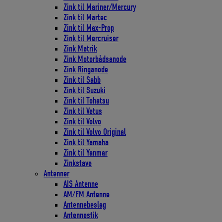
Zink til Mariner/Mercury
Zink til Martec
Zink til Max-Prop
Zink til Mercruiser
Zink Møtrik
Zink Motorbådsanode
Zink Ringanode
Zink til Sabb
Zink til Suzuki
Zink til Tohatsu
Zink til Vetus
Zink til Volvo
Zink til Volvo Original
Zink til Yamaha
Zink til Yanmar
Zinkstave
Antenner
AIS Antenne
AM/FM Antenne
Antennebeslag
Antennestik