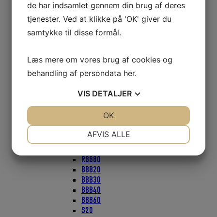
de har indsamlet gennem din brug af deres
Blokke serie 50
Faldudtag til wire eller tov
tjenester. Ved at klikke på 'OK' giver du
Gennemførings Blokke
samtykke til disse formål.
Mini Blokke
Nylon hjul
Blokke Seldén
Læs mere om vores brug af cookies og
PBB16 PBB20
behandling af persondata
her
.
PBB40
PBB50
VIS
DETALJER
PBB60
PBB70
JA
NEJ
OK
JA
NEJ
PBB80
PBB100
NØDVENDIGE
PRÆFERENCER
AFVIS ALLE
PBB60/80 Quick Lock
RBB60
JA
NEJ
JA
NEJ
RBB80
MARKETING
STATISTIK
BBB20
BBB30
BBB40
BBB60
S20