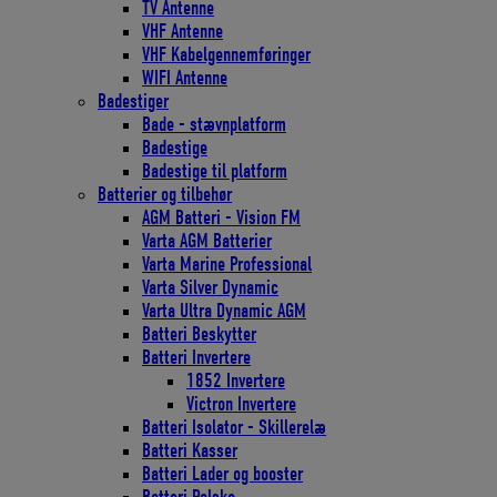
TV Antenne
VHF Antenne
VHF Kabelgennemføringer
WIFI Antenne
Badestiger
Bade - stævnplatform
Badestige
Badestige til platform
Batterier og tilbehør
AGM Batteri - Vision FM
Varta AGM Batterier
Varta Marine Professional
Varta Silver Dynamic
Varta Ultra Dynamic AGM
Batteri Beskytter
Batteri Invertere
1852 Invertere
Victron Invertere
Batteri Isolator - Skillerelæ
Batteri Kasser
Batteri Lader og booster