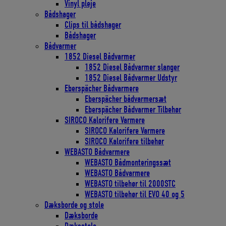
Vinyl pleje
Bådshager
Clips til bådshager
Bådshager
Bådvarmer
1852 Diesel Bådvarmer
1852 Diesel Bådvarmer slanger
1852 Diesel Bådvarmer Udstyr
Eberspächer Bådvarmere
Eberspächer bådvarmersæt
Eberspächer Bådvarmer Tilbehør
SIROCO Kalorifere Varmere
SIROCO Kalorifere Varmere
SIROCO Kalorifere tilbehør
WEBASTO Bådvarmere
WEBASTO Bådmonteringssæt
WEBASTO Bådvarmere
WEBASTO tilbehør til 2000STC
WEBASTO tilbehør til EVO 40 og 5
Dæksborde og stole
Dæksborde