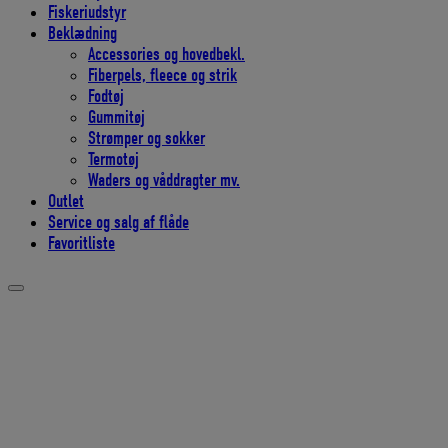
Fiskeriudstyr
Beklædning
Accessories og hovedbekl.
Fiberpels, fleece og strik
Fodtøj
Gummitøj
Strømper og sokker
Termotøj
Waders og våddragter mv.
Outlet
Service og salg af flåde
Favoritliste