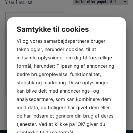
Viser 1 resultat
Samtykke til cookies
KABEL TIL
Vi og vores samarbejdspartnere bruger
STYRESTRØM 6 X 0.5
teknologier, herunder cookies, til at
MM2 SORT PR. METER
indsamle oplysninger om dig til forskellige
Den
Den
899,10
DKK
formål, herunder: Tilpasning af annoncering,
oprindelige
aktuelle
bedre brugeroplevelse, funktionalitet,
pris
pris
LÆS MERE
statistik og marketing. Disse oplysninger
var:
er:
kan blive delt med annoncerings- og
999,00 DKK.
899,10 DKK.
analysepartnere, som kan kombinere dem
med data, du tidligere har givet dem eller
de har indsamlet gennem din brug af deres
tjenester. Ved at klikke på 'OK' giver du
samtykke til disse formål.