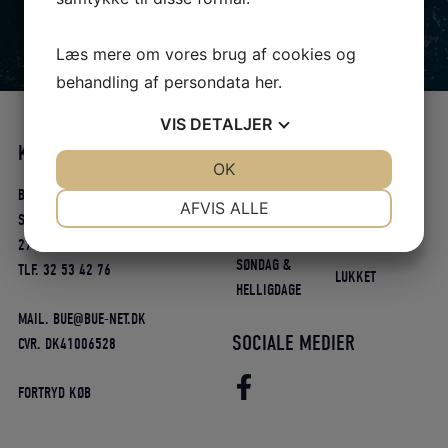
Læs mere om vores brug af cookies og
behandling af persondata
her
.
VIS
DETALJER
KONTAKT
ÅBNINGSTIDER
JA
NEJ
OK
JA
NEJ
BUE-NET
NØDVENDIGE
PRÆFERENCER
MAN-FREDAG
09.00 - 17.30
AFVIS ALLE
SØNDRE TANGVEJ 14
LØRDAG
09.00 - 13.00
JA
NEJ
JA
NEJ
2791 DRAGØR
SØNDAG &
TLF. 32 53 42 76
MARKETING
STATISTIK
LUKKET
HELLIGDAGE
MAIL. BUE@BUE-NET.DK
SOCIALE MEDIER
CVR. DK41006528
FORTRYD KØB