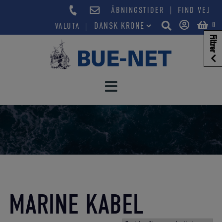
Hop
|
ÅBNINGSTIDER
FIND VEJ
til
0
VALUTA
indholdet
Filtrer
MARINE KABEL