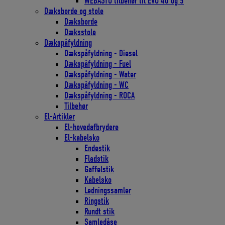
WEBASTO tilbehør til EVO 40 og 5
Dæksborde og stole
Dæksborde
Dæksstole
Dækspåfyldning
Dækspåfyldning - Diesel
Dækspåfyldning - Fuel
Dækspåfyldning - Water
Dækspåfyldning - WC
Dækspåfyldning - ROCA
Tilbehør
El-Artikler
El-hovedafbrydere
El-kabelsko
Endestik
Fladstik
Gaffelstik
Kabelsko
Ledningssamler
Ringstik
Rundt stik
Samledåse