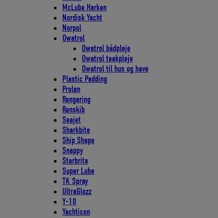
McLube Harken
Nordisk Yacht
Norpol
Owatrol
Owatrol bådpleje
Owatrol teakpleje
Owatrol til hus og have
Plastic Padding
Prolan
Rengøring
Renskib
Seajet
Sharkbite
Ship Shape
Snappy
Starbrite
Super Lube
TK Spray
UltraGlozz
Y-10
Yachticon