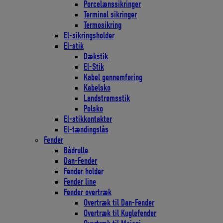
Porcelænssikringer
Terminal sikringer
Termosikring
El-sikringsholder
El-stik
Dækstik
El-Stik
Kabel gennemføring
Kabelsko
Landstrømsstik
Polsko
El-stikkontakter
El-tændingslås
Fender
Bådrulle
Dan-Fender
Fender holder
Fender line
Fender overtræk
Overtræk til Dan-Fender
Overtræk til Kuglefender