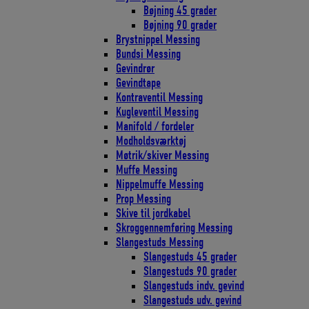
Bøjning 45 grader
Bøjning 90 grader
Brystnippel Messing
Bundsi Messing
Gevindrør
Gevindtape
Kontraventil Messing
Kugleventil Messing
Manifold / fordeler
Modholdsværktøj
Møtrik/skiver Messing
Muffe Messing
Nippelmuffe Messing
Prop Messing
Skive til jordkabel
Skroggennemføring Messing
Slangestuds Messing
Slangestuds 45 grader
Slangestuds 90 grader
Slangestuds indv. gevind
Slangestuds udv. gevind