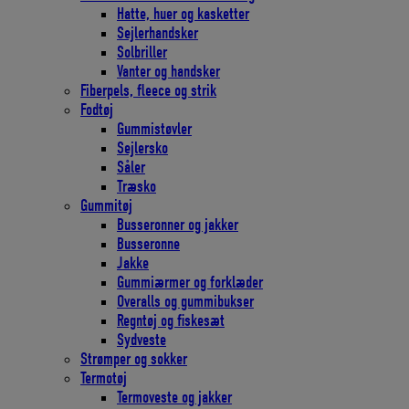
Hatte, huer og kasketter
Sejlerhandsker
Solbriller
Vanter og handsker
Fiberpels, fleece og strik
Fodtøj
Gummistøvler
Sejlersko
Såler
Træsko
Gummitøj
Busseronner og jakker
Busseronne
Jakke
Gummiærmer og forklæder
Overalls og gummibukser
Regntøj og fiskesæt
Sydveste
Strømper og sokker
Termotøj
Termoveste og jakker