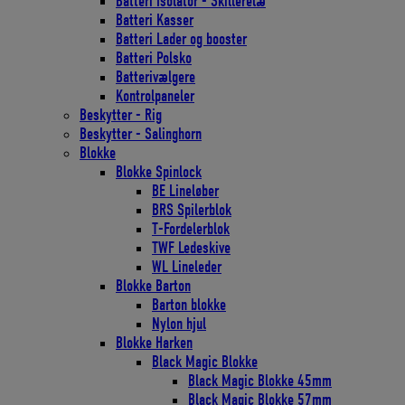
Batteri Isolator - Skillerelæ
Batteri Kasser
Batteri Lader og booster
Batteri Polsko
Batterivælgere
Kontrolpaneler
Beskytter - Rig
Beskytter - Salinghorn
Blokke
Blokke Spinlock
BE Lineløber
BRS Spilerblok
T-Fordelerblok
TWF Ledeskive
WL Lineleder
Blokke Barton
Barton blokke
Nylon hjul
Blokke Harken
Black Magic Blokke
Black Magic Blokke 45mm
Black Magic Blokke 57mm