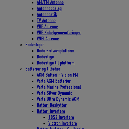
AM/FM Antenne
Antennebeslag
Antennestik
TV Antenne
VHF Antenne
VHF Kabelgennemføringer
WIFI Antenne
Badestiger
Bade - stævnplatform
Badestige
Badestige til platform
Batterier og tilbehør
AGM Batteri - Vision FM
Varta AGM Batterier
Varta Marine Professional
Varta Silver Dynamic
Varta Ultra Dynamic AGM
Batteri Beskytter
Batteri Invertere
1852 Invertere
Victron Invertere