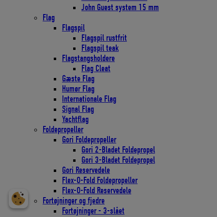
John Guest system 15 mm
Flag
Flagspil
Flagspil rustfrit
Flagspil teak
Flagstangsholdere
Flag Cleat
Gæste Flag
Humør Flag
Internationale Flag
Signal Flag
Yachtflag
Foldepropeller
Gori Foldepropeller
Gori 2-Bladet Foldepropel
Gori 3-Bladet Foldepropel
Gori Reservedele
Flex-O-Fold Foldepropeller
Flex-O-Fold Reservedele
Fortøjninger og fjedre
Fortøjninger - 3-slået