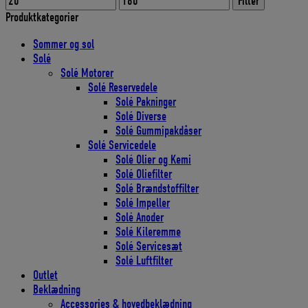
Filter
pris
pris
Produktkategorier
Sommer og sol
Solé
Solé Motorer
Solé Reservedele
Solé Pakninger
Solé Diverse
Solé Gummipakdåser
Solé Servicedele
Solé Olier og Kemi
Solé Oliefilter
Solé Brændstoffilter
Solé Impeller
Solé Anoder
Solé Kileremme
Solé Servicesæt
Solé Luftfilter
Outlet
Beklædning
Accessories & hovedbeklædning