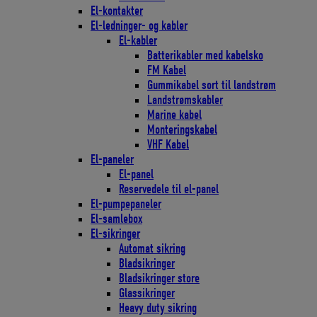
El-kontakter
El-ledninger- og kabler
El-kabler
Batterikabler med kabelsko
FM Kabel
Gummikabel sort til landstrøm
Landstrømskabler
Marine kabel
Monteringskabel
VHF Kabel
El-paneler
El-panel
Reservedele til el-panel
El-pumpepaneler
El-samlebox
El-sikringer
Automat sikring
Bladsikringer
Bladsikringer store
Glassikringer
Heavy duty sikring