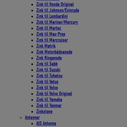
Zink til Honda Original
Zink til Johnson/Evinrude
Zink til Lombardini
Zink til Mariner/Mercury
Zink til Martec
Zink til Max-Prop
Zink til Mercruiser
Zink Møtrik
Zink Motorbådsanode
Zink Ringanode
Zink til Sabb
Zink til Suzuki
Zink til Tohatsu
Zink til Vetus
Zink til Volvo
Zink til Volvo Original
Zink til Yamaha
Zink til Yanmar
Zinkstave
Antenner
AIS Antenne