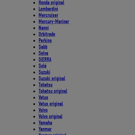
Honda original
Lombardini
Mercruiser
Mercury-Mariner
Nanni
Orbitrade
Perkins
Sabb
Selva
SIERRA
Solé
Suzuki
Suzuki original
Tohatsu
Tohatsu original
Vetus
Vetus original
Volvo
Volvo original
Yamaha
Yanmar