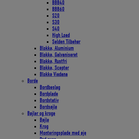
BBB40
BBB60
S20
S30
S40
High Load
Selden Tilbehør
Blokke, Aluminium
Blokke, Galvaniseret
Blokke, Rustfri
Blokke, Scepter
Blokke Viadana
Borde
Bordbeslag
Bordplade
Bordstativ
Bordsøjle
Bøjler og kroge
Bøjle
Krog
Monteringsplade med øje