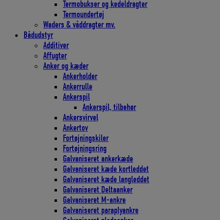
Termobukser og kedeldragter
Termoundertøj
Waders & våddragter mv.
Bådudstyr
Additiver
Affugter
Anker og kæder
Ankerholder
Ankerrulle
Ankerspil
Ankerspil, tilbehør
Ankersvirvel
Ankertov
Fortøjningskiler
Fortøjningsring
Galvaniseret ankerkæde
Galvaniseret kæde kortleddet
Galvaniseret kæde langleddet
Galvaniseret Deltaanker
Galvaniseret M-ankre
Galvaniseret paraplyankre