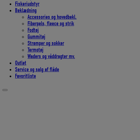
Fiskeriudstyr
Beklædning
Accessories og hovedbekl.
Fiberpels, fleece og strik
Fodtøj
Gummitøj
Strømper og sokker
Termotøj
Waders og våddragter mv.
Outlet
Service og salg af flåde
Favoritliste