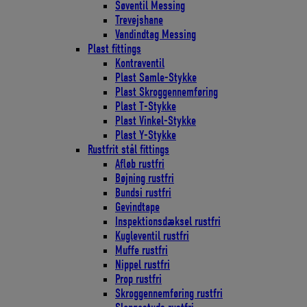
Søventil Messing
Trevejshane
Vandindtag Messing
Plast fittings
Kontraventil
Plast Samle-Stykke
Plast Skroggennemføring
Plast T-Stykke
Plast Vinkel-Stykke
Plast Y-Stykke
Rustfrit stål fittings
Afløb rustfri
Bøjning rustfri
Bundsi rustfri
Gevindtape
Inspektionsdæksel rustfri
Kugleventil rustfri
Muffe rustfri
Nippel rustfri
Prop rustfri
Skroggennemføring rustfri