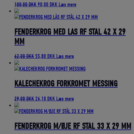
Den
Den
100,00
DKK
90,00
DKK
Læs mere
oprindelige
aktuelle
pris
pris
var:
er:
100,00 DKK.
90,00 DKK.
FENDERKROG MED LÅS RF STÅL 42 X 29
MM
Den
Den
62,00
DKK
55,80
DKK
Læs mere
oprindelige
aktuelle
pris
pris
var:
er:
62,00 DKK.
55,80 DKK.
KALECHEKROG FORKROMET MESSING
Den
Den
29,00
DKK
26,10
DKK
Læs mere
oprindelige
aktuelle
pris
pris
var:
er:
29,00 DKK.
26,10 DKK.
FENDERKROG M/ØJE RF STÅL 33 X 29 MM