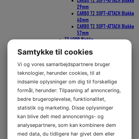
CARBO T2 SOFT-ATTACH Blokke
29mm
CARBO T2 SOFT-ATTACH Blokke
40mm
CARBO T2 SOFT-ATTACH Blokke
57mm
T2 LOOP Blokke
T2 LOOP Blokke 40mm
Samtykke til cookies
T2 LOOP Blokke 57mm
T2 SOFT RATCHAMATIC Blokke
Vi og vores samarbejdspartnere bruger
T2 SOFT TATCHAMATIC Blokke
40mm
teknologier, herunder cookies, til at
T2 SOFT RATCHAMATIC Blokke
indsamle oplysninger om dig til forskellige
57mm
formål, herunder: Tilpasning af annoncering,
Wire Blokke
Wire Blokke 25mm
bedre brugeroplevelse, funktionalitet,
Wire Blokke 38mm
statistik og marketing. Disse oplysninger
Wire Blokke 51mm
kan blive delt med annoncerings- og
ZIRCON Blokke
ZIRCON Blokke 40mm
analysepartnere, som kan kombinere dem
ZIRCON Blokke 57mm
med data, du tidligere har givet dem eller
Blokke Ronstan