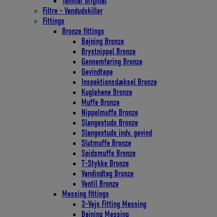
Yanmar original
Filtre - Vandudskiller
Fittings
Bronze fittings
Bøjning Bronze
Brystnippel Bronze
Gennemføring Bronze
Gevindtape
Inspektionsdæksel Bronze
Kuglehane Bronze
Muffe Bronze
Nippelmuffe Bronze
Slangestuds Bronze
Slangestuds indv. gevind
Slutmuffe Bronze
Spidsmuffe Bronze
T-Stykke Bronze
Vandindtag Bronze
Ventil Bronze
Messing fittings
3-Vejs Fitting Messing
Bøjning Messing