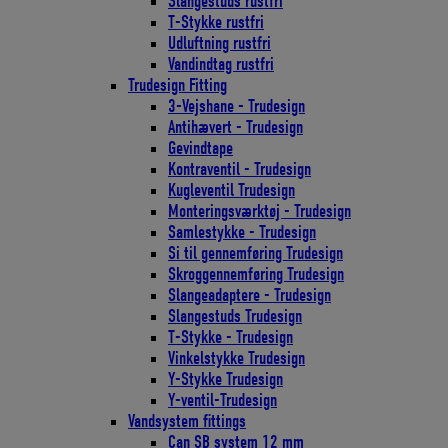
Slangestuds rustfri
T-Stykke rustfri
Udluftning rustfri
Vandindtag rustfri
Trudesign Fitting
3-Vejshane - Trudesign
Antihævert - Trudesign
Gevindtape
Kontraventil - Trudesign
Kugleventil Trudesign
Monteringsværktøj - Trudesign
Samlestykke - Trudesign
Si til gennemføring Trudesign
Skroggennemføring Trudesign
Slangeadaptere - Trudesign
Slangestuds Trudesign
T-Stykke - Trudesign
Vinkelstykke Trudesign
Y-Stykke Trudesign
Y-ventil-Trudesign
Vandsystem fittings
Can SB system 12 mm