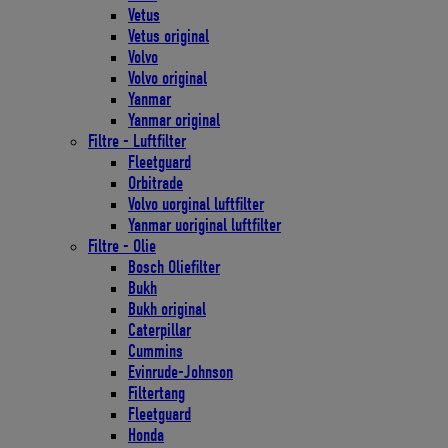
Vetus
Vetus original
Volvo
Volvo original
Yanmar
Yanmar original
Filtre - Luftfilter
Fleetguard
Orbitrade
Volvo uorginal luftfilter
Yanmar uoriginal luftfilter
Filtre - Olie
Bosch Oliefilter
Bukh
Bukh original
Caterpillar
Cummins
Evinrude-Johnson
Filtertang
Fleetguard
Honda