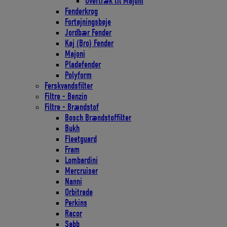
Overtræk til Majoni
Fenderkrog
Fortøjningsbøje
Jordbær Fender
Kaj (Bro) Fender
Majoni
Pladefender
Polyform
Ferskvandsfilter
Filtre - Benzin
Filtre - Brændstof
Bosch Brændstoffilter
Bukh
Fleetguard
Fram
Lombardini
Mercruiser
Nanni
Orbitrade
Perkins
Racor
Sabb