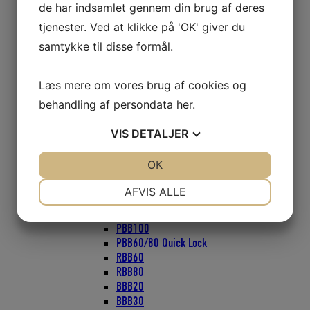
de har indsamlet gennem din brug af deres
Blokke serie 20
Blokke serie 30
tjenester. Ved at klikke på 'OK' giver du
Blokke serie 40
samtykke til disse formål.
Blokke serie 50
Faldudtag til wire eller tov
Gennemførings Blokke
Læs mere om vores brug af cookies og
Mini Blokke
behandling af persondata
her
.
Nylon hjul
Blokke Seldén
VIS
DETALJER
PBB16 PBB20
PBB40
JA
NEJ
OK
JA
NEJ
PBB50
PBB60
NØDVENDIGE
PRÆFERENCER
AFVIS ALLE
PBB70
PBB80
JA
NEJ
JA
NEJ
PBB100
MARKETING
STATISTIK
PBB60/80 Quick Lock
RBB60
RBB80
BBB20
BBB30