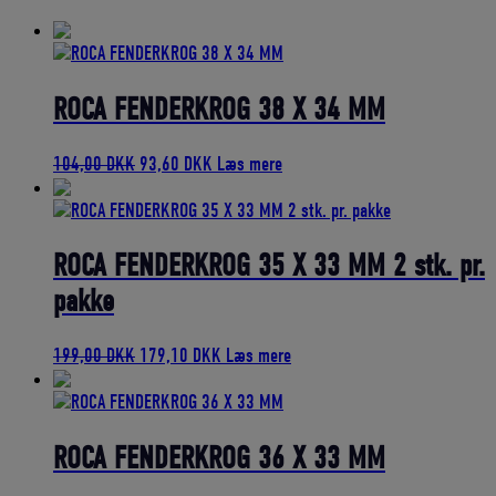
bedømmelse
ROCA FENDERKROG 38 X 34 MM
Den
Den
104,00
DKK
93,60
DKK
Læs mere
oprindelige
aktuelle
pris
pris
var:
er:
104,00 DKK.
93,60 DKK.
ROCA FENDERKROG 35 X 33 MM 2 stk. pr.
pakke
Den
Den
199,00
DKK
179,10
DKK
Læs mere
oprindelige
aktuelle
pris
pris
var:
er:
199,00 DKK.
179,10 DKK.
ROCA FENDERKROG 36 X 33 MM