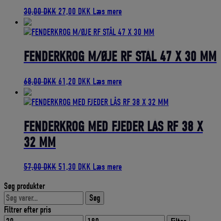
Den
Den
30,00
DKK
27,00
DKK
Læs mere
oprindelige
aktuelle
pris
pris
var:
er:
30,00 DKK.
27,00 DKK.
FENDERKROG M/ØJE RF STÅL 47 X 30 MM
Den
Den
68,00
DKK
61,20
DKK
Læs mere
oprindelige
aktuelle
pris
pris
var:
er:
68,00 DKK.
61,20 DKK.
FENDERKROG MED FJEDER LÅS RF 38 X
32 MM
Den
Den
57,00
DKK
51,30
DKK
Læs mere
oprindelige
aktuelle
Søg produkter
pris
pris
Søg
var:
er:
Søg
efter:
57,00 DKK.
51,30 DKK.
Filtrer efter pris
Mindste
Højeste