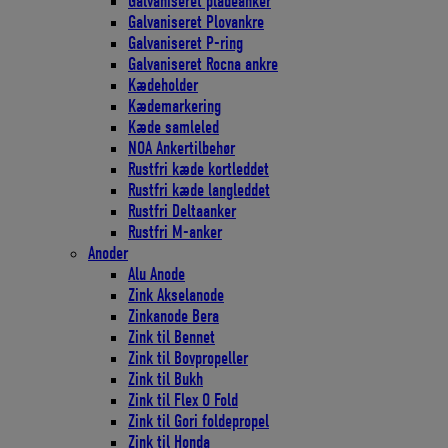
Galvaniseret pladeanker
Galvaniseret Plovankre
Galvaniseret P-ring
Galvaniseret Rocna ankre
Kædeholder
Kædemarkering
Kæde samleled
NOA Ankertilbehør
Rustfri kæde kortleddet
Rustfri kæde langleddet
Rustfri Deltaanker
Rustfri M-anker
Anoder
Alu Anode
Zink Akselanode
Zinkanode Bera
Zink til Bennet
Zink til Bovpropeller
Zink til Bukh
Zink til Flex O Fold
Zink til Gori foldepropel
Zink til Honda