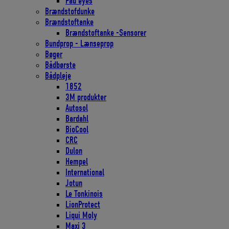
Pad eyes
Brændstofdunke
Brændstoftanke
Brændstoftanke -Sensorer
Bundprop - Lænseprop
Bøger
Bådbørste
Bådpleje
1852
3M produkter
Autosol
Bardahl
BioCool
CRC
Dulon
Hempel
International
Jotun
Le Tonkinois
LionProtect
Liqui Moly
Maxi 3