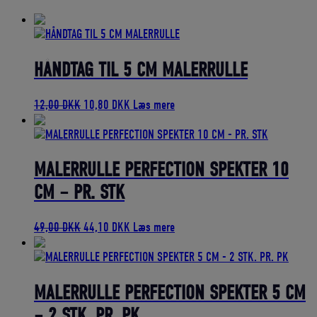
bedømmelse
HÅNDTAG TIL 5 CM MALERRULLE
Den
Den
12,00
DKK
10,80
DKK
Læs mere
oprindelige
aktuelle
pris
pris
var:
er:
12,00 DKK.
10,80 DKK.
MALERRULLE PERFECTION SPEKTER 10
CM – PR. STK
Den
Den
49,00
DKK
44,10
DKK
Læs mere
oprindelige
aktuelle
pris
pris
var:
er:
49,00 DKK.
44,10 DKK.
MALERRULLE PERFECTION SPEKTER 5 CM
– 2 STK. PR. PK