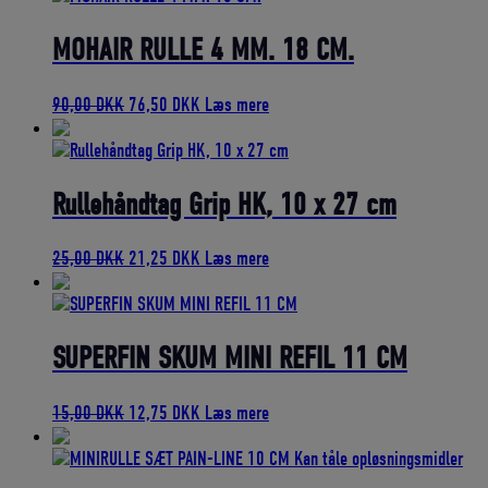
var:
er:
70,00 DKK.
59,50 DKK.
MOHAIR RULLE 4 MM. 18 CM.
Den
Den
90,00
DKK
76,50
DKK
Læs mere
oprindelige
aktuelle
pris
pris
var:
er:
90,00 DKK.
76,50 DKK.
Rullehåndtag Grip HK, 10 x 27 cm
Den
Den
25,00
DKK
21,25
DKK
Læs mere
oprindelige
aktuelle
pris
pris
var:
er:
25,00 DKK.
21,25 DKK.
SUPERFIN SKUM MINI REFIL 11 CM
Den
Den
15,00
DKK
12,75
DKK
Læs mere
oprindelige
aktuelle
pris
pris
var:
er: