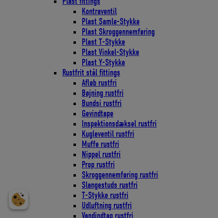
Plast fittings
Kontraventil
Plast Samle-Stykke
Plast Skroggennemføring
Plast T-Stykke
Plast Vinkel-Stykke
Plast Y-Stykke
Rustfrit stål fittings
Afløb rustfri
Bøjning rustfri
Bundsi rustfri
Gevindtape
Inspektionsdæksel rustfri
Kugleventil rustfri
Muffe rustfri
Nippel rustfri
Prop rustfri
Skroggennemføring rustfri
Slangestuds rustfri
T-Stykke rustfri
Udluftning rustfri
Vandindtag rustfri