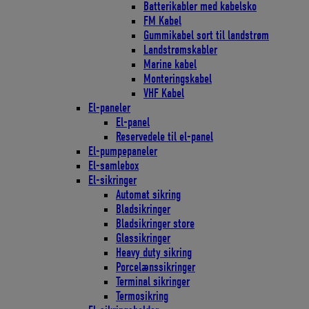
Batterikabler med kabelsko
FM Kabel
Gummikabel sort til landstrøm
Landstrømskabler
Marine kabel
Monteringskabel
VHF Kabel
El-paneler
El-panel
Reservedele til el-panel
El-pumpepaneler
El-samlebox
El-sikringer
Automat sikring
Bladsikringer
Bladsikringer store
Glassikringer
Heavy duty sikring
Porcelænssikringer
Terminal sikringer
Termosikring