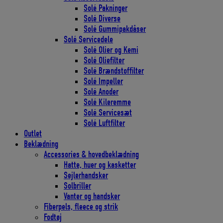
Solé Pakninger
Solé Diverse
Solé Gummipakdåser
Solé Servicedele
Solé Olier og Kemi
Solé Oliefilter
Solé Brændstoffilter
Solé Impeller
Solé Anoder
Solé Kileremme
Solé Servicesæt
Solé Luftfilter
Outlet
Beklædning
Accessories & hovedbeklædning
Hatte, huer og kasketter
Sejlerhandsker
Solbriller
Vanter og handsker
Fiberpels, fleece og strik
Fodtøj