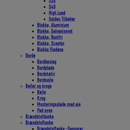
S30
S40
High Load
Selden Tilbehør
Blokke, Aluminium
Blokke, Galvaniseret
Blokke, Rustfri
Blokke, Scepter
Blokke Viadana
Borde
Bordbeslag
Bordplade
Bordstativ
Bordsøjle
Bøjler og kroge
Bøjle
Krog
Monteringsplade med øje
Pad eyes
Brændstofdunke
Brændstoftanke
Brændstoftanke -Sensorer