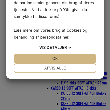
ESP Cruising 40mm
de har indsamlet gennem din brug af deres
ESP Cruising 57mm
tjenester. Ved at klikke på 'OK' giver du
ESP Cruising 75mm
Flip-Flop Blokke
samtykke til disse formål.
Harken Skøderinge Thimbles
Harken Svingarme
Læs mere om vores brug af cookies og
Micro Blokke
Micro blokke 16mm
behandling af persondata
her
.
Micro Blokke 22mm
POWER3 Ratchamatic HTE Skraldeblokke
VIS
DETALJER
POWER3 Ratchets Skraldeblokke
PROTEXIT Faldudtag
JA
NEJ
OK
JA
NEJ
SOFT Blokke
NØDVENDIGE
PRÆFERENCER
FLY Blokke SOFT-ATTACH
AFVIS ALLE
FLY Blokke SOFT-ATTACH 18mm
JA
NEJ
JA
NEJ
FLY Blokke SOFT-ATTACH 29mm
FLY Blokke SOFT-ATTACH 40mm
MARKETING
STATISTIK
CARBO T2 SOFT-ATTACH Blokke
CARBO T2 SOFT-ATTACH Blokke
29mm
CARBO T2 SOFT-ATTACH Blokke
40mm