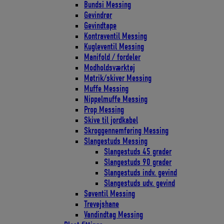
Bundsi Messing
Gevindrør
Gevindtape
Kontraventil Messing
Kugleventil Messing
Manifold / fordeler
Modholdsværktøj
Møtrik/skiver Messing
Muffe Messing
Nippelmuffe Messing
Prop Messing
Skive til jordkabel
Skroggennemføring Messing
Slangestuds Messing
Slangestuds 45 grader
Slangestuds 90 grader
Slangestuds indv. gevind
Slangestuds udv. gevind
Søventil Messing
Trevejshane
Vandindtag Messing