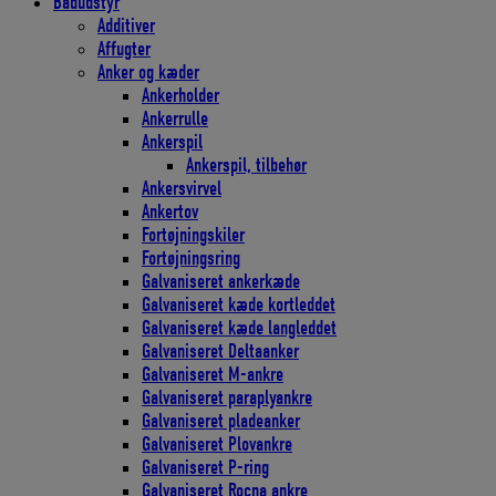
Bådudstyr
Additiver
Affugter
Anker og kæder
Ankerholder
Ankerrulle
Ankerspil
Ankerspil, tilbehør
Ankersvirvel
Ankertov
Fortøjningskiler
Fortøjningsring
Galvaniseret ankerkæde
Galvaniseret kæde kortleddet
Galvaniseret kæde langleddet
Galvaniseret Deltaanker
Galvaniseret M-ankre
Galvaniseret paraplyankre
Galvaniseret pladeanker
Galvaniseret Plovankre
Galvaniseret P-ring
Galvaniseret Rocna ankre