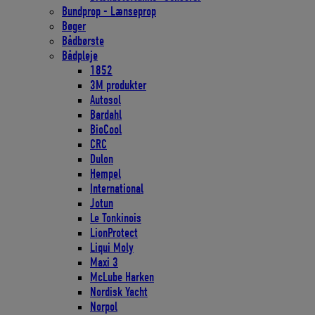
Bundprop - Lænseprop
Bøger
Bådbørste
Bådpleje
1852
3M produkter
Autosol
Bardahl
BioCool
CRC
Dulon
Hempel
International
Jotun
Le Tonkinois
LionProtect
Liqui Moly
Maxi 3
McLube Harken
Nordisk Yacht
Norpol