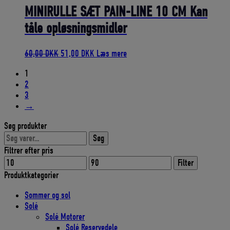
15,00 DKK.
12,75 DKK.
MINIRULLE SÆT PAIN-LINE 10 CM Kan
tåle opløsningsmidler
Den
Den
60,00
DKK
51,00
DKK
Læs mere
oprindelige
aktuelle
1
pris
pris
2
var:
er:
3
60,00 DKK.
51,00 DKK.
→
Søg produkter
Søg
Søg
efter:
Filtrer efter pris
Mindste
Højeste
Filter
pris
pris
Produktkategorier
Sommer og sol
Solé
Solé Motorer
Solé Reservedele