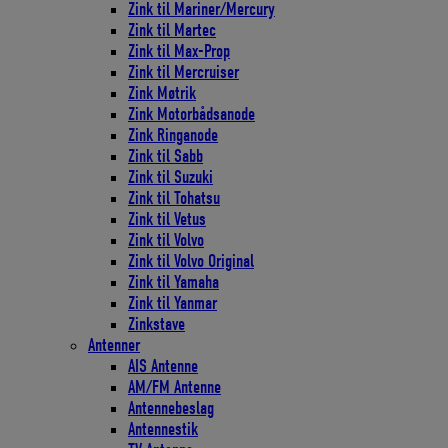
Zink til Mariner/Mercury
Zink til Martec
Zink til Max-Prop
Zink til Mercruiser
Zink Møtrik
Zink Motorbådsanode
Zink Ringanode
Zink til Sabb
Zink til Suzuki
Zink til Tohatsu
Zink til Vetus
Zink til Volvo
Zink til Volvo Original
Zink til Yamaha
Zink til Yanmar
Zinkstave
Antenner
AIS Antenne
AM/FM Antenne
Antennebeslag
Antennestik