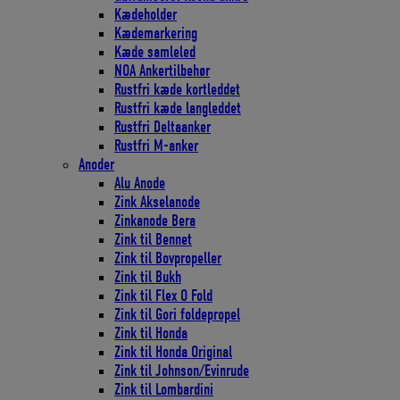
Kædeholder
Kædemarkering
Kæde samleled
NOA Ankertilbehør
Rustfri kæde kortleddet
Rustfri kæde langleddet
Rustfri Deltaanker
Rustfri M-anker
Anoder
Alu Anode
Zink Akselanode
Zinkanode Bera
Zink til Bennet
Zink til Bovpropeller
Zink til Bukh
Zink til Flex O Fold
Zink til Gori foldepropel
Zink til Honda
Zink til Honda Original
Zink til Johnson/Evinrude
Zink til Lombardini