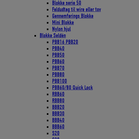
Blokke serie 50
Faldudtag til wire eller tov
Gennemførings Blokke
Mini Blokke
Nylon hjul
Blokke Seldén
PBB16 PBB20
PBB40
PBB50
PBB60
PBB70
PBB80
PBB100
PBB60/80 Quick Lock
RBB60
RBB80
BBB20
BBB30
BBB40
BBB60
S20