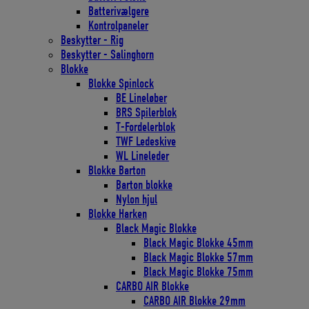
Batterivælgere
Kontrolpaneler
Beskytter - Rig
Beskytter - Salinghorn
Blokke
Blokke Spinlock
BE Lineløber
BRS Spilerblok
T-Fordelerblok
TWF Ledeskive
WL Lineleder
Blokke Barton
Barton blokke
Nylon hjul
Blokke Harken
Black Magic Blokke
Black Magic Blokke 45mm
Black Magic Blokke 57mm
Black Magic Blokke 75mm
CARBO AIR Blokke
CARBO AIR Blokke 29mm