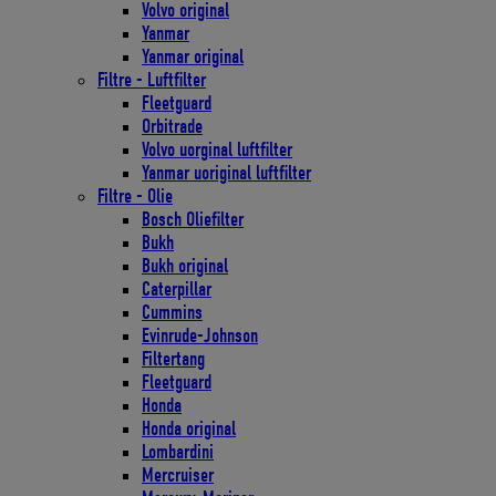
Volvo original
Yanmar
Yanmar original
Filtre - Luftfilter
Fleetguard
Orbitrade
Volvo uorginal luftfilter
Yanmar uoriginal luftfilter
Filtre - Olie
Bosch Oliefilter
Bukh
Bukh original
Caterpillar
Cummins
Evinrude-Johnson
Filtertang
Fleetguard
Honda
Honda original
Lombardini
Mercruiser