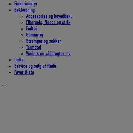
Fiskeriudstyr
Beklædning
Accessories og hovedbekl.
Fiberpels, fleece og strik
Fodtøj
Gummitøj
Strømper og sokker
Termotøj
Waders og våddragter mv.
Outlet
Service og salg af flåde
Favoritliste