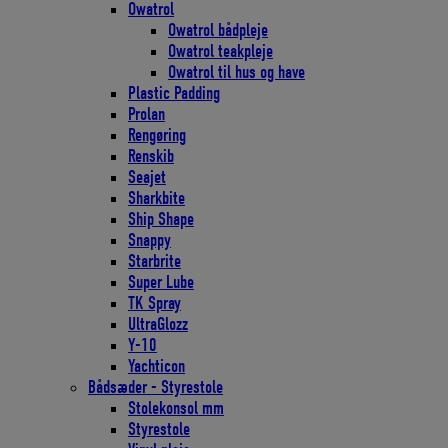
Owatrol
Owatrol bådpleje
Owatrol teakpleje
Owatrol til hus og have
Plastic Padding
Prolan
Rengøring
Renskib
Seajet
Sharkbite
Ship Shape
Snappy
Starbrite
Super Lube
TK Spray
UltraGlozz
Y-10
Yachticon
Bådsæder - Styrestole
Stolekonsol mm
Styrestole