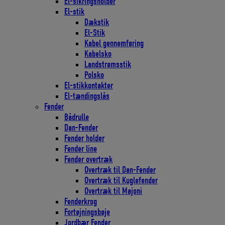
El-sikringsholder
El-stik
Dækstik
El-Stik
Kabel gennemføring
Kabelsko
Landstrømsstik
Polsko
El-stikkontakter
El-tændingslås
Fender
Bådrulle
Dan-Fender
Fender holder
Fender line
Fender overtræk
Overtræk til Dan-Fender
Overtræk til Kuglefender
Overtræk til Majoni
Fenderkrog
Fortøjningsbøje
Jordbær Fender