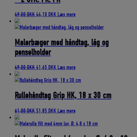
Den
Den
49,00
DKK
44,10
DKK
Læs mere
oprindelige
aktuelle
pris
pris
var:
er:
49,00 DKK.
44,10 DKK.
Malerbæger med håndtag, låg og
penselholder
Den
Den
49,00
DKK
41,65
DKK
Læs mere
oprindelige
aktuelle
pris
pris
var:
er:
49,00 DKK.
41,65 DKK.
Rullehåndtag Grip HK, 18 x 30 cm
Den
Den
61,00
DKK
51,85
DKK
Læs mere
oprindelige
aktuelle
pris
pris
var:
er:
61,00 DKK.
51,85 DKK.