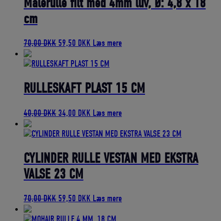
Malerulle filt med 4mm luv, Ø: 4,8 x 18
cm
Den
Den
70,00
DKK
59,50
DKK
Læs mere
oprindelige
aktuelle
pris
pris
var:
er:
70,00 DKK.
59,50 DKK.
RULLESKAFT PLAST 15 CM
Den
Den
40,00
DKK
34,00
DKK
Læs mere
oprindelige
aktuelle
pris
pris
var:
er:
40,00 DKK.
34,00 DKK.
CYLINDER RULLE VESTAN MED EKSTRA
VALSE 23 CM
Den
Den
70,00
DKK
59,50
DKK
Læs mere
oprindelige
aktuelle
pris
pris