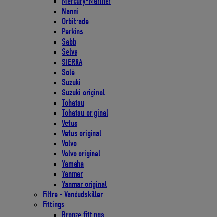
Mercury-Mariner
Nanni
Orbitrade
Perkins
Sabb
Selva
SIERRA
Solé
Suzuki
Suzuki original
Tohatsu
Tohatsu original
Vetus
Vetus original
Volvo
Volvo original
Yamaha
Yanmar
Yanmar original
Filtre - Vandudskiller
Fittings
Bronze fittings