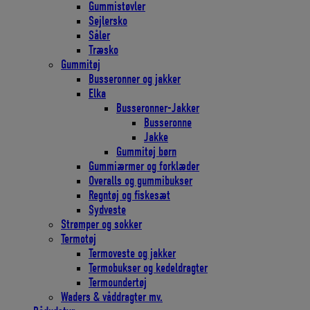
Gummistøvler
Sejlersko
Såler
Træsko
Gummitøj
Busseronner og jakker
Elka
Busseronner-Jakker
Busseronne
Jakke
Gummitøj børn
Gummiærmer og forklæder
Overalls og gummibukser
Regntøj og fiskesæt
Sydveste
Strømper og sokker
Termotøj
Termoveste og jakker
Termobukser og kedeldragter
Termoundertøj
Waders & våddragter mv.