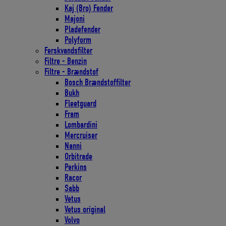
Kaj (Bro) Fender
Majoni
Pladefender
Polyform
Ferskvandsfilter
Filtre - Benzin
Filtre - Brændstof
Bosch Brændstoffilter
Bukh
Fleetguard
Fram
Lombardini
Mercruiser
Nanni
Orbitrade
Perkins
Racor
Sabb
Vetus
Vetus original
Volvo