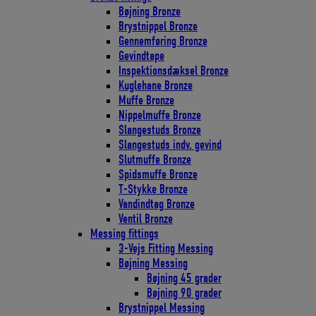
Bøjning Bronze
Brystnippel Bronze
Gennemføring Bronze
Gevindtape
Inspektionsdæksel Bronze
Kuglehane Bronze
Muffe Bronze
Nippelmuffe Bronze
Slangestuds Bronze
Slangestuds indv. gevind
Slutmuffe Bronze
Spidsmuffe Bronze
T-Stykke Bronze
Vandindtag Bronze
Ventil Bronze
Messing fittings
3-Vejs Fitting Messing
Bøjning Messing
Bøjning 45 grader
Bøjning 90 grader
Brystnippel Messing