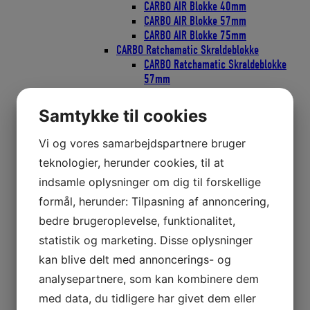
CARBO AIR Blokke 40mm
CARBO AIR Blokke 57mm
CARBO AIR Blokke 75mm
CARBO Ratchamatic Skraldeblokke
CARBO Ratchamatic Skraldeblokke
57mm
CARBO Ratchamatic Skraldeblokke
75mm
Samtykke til cookies
CARBO Skraldeblokke
CARBO Skraldeblok 40mm
Vi og vores samarbejdspartnere bruger
CARBO Skraldeblok 57mm
teknologier, herunder cookies, til at
CARBO Skraldeblok 75mm
Classic Blokke
indsamle oplysninger om dig til forskellige
Bullet Classic Blokke 29mm
formål, herunder: Tilpasning af annoncering,
Bullet Classic Blokke 38mm
bedre brugeroplevelse, funktionalitet,
Bullet Classic Blokke 57mm
Element Blokke
statistik og marketing. Disse oplysninger
Element Blokke 45mm
kan blive delt med annoncerings- og
Element Blokke 60mm
analysepartnere, som kan kombinere dem
Element Blokke 80mm
ESP Cruising Blokke
med data, du tidligere har givet dem eller