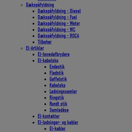
Dækspåfyldning
Dækspåfyldning - Diesel
Dækspåfyldning - Fuel
Dækspåfyldning - Water
Dækspåfyldning - WC
Dækspåfyldning - ROCA
Tilbehør
El-Artikler
El-hovedafbrydere
El-kabelsko
Endestik
Fladstik
Gaffelstik
Kabelsko
Ledningssamler
Ringstik
Rundt stik
Samledåse
El-kontakter
El-ledninger- og kabler
El-kabler