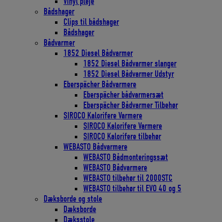
Vinyl pleje
Bådshager
Clips til bådshager
Bådshager
Bådvarmer
1852 Diesel Bådvarmer
1852 Diesel Bådvarmer slanger
1852 Diesel Bådvarmer Udstyr
Eberspächer Bådvarmere
Eberspächer bådvarmersæt
Eberspächer Bådvarmer Tilbehør
SIROCO Kalorifere Varmere
SIROCO Kalorifere Varmere
SIROCO Kalorifere tilbehør
WEBASTO Bådvarmere
WEBASTO Bådmonteringssæt
WEBASTO Bådvarmere
WEBASTO tilbehør til 2000STC
WEBASTO tilbehør til EVO 40 og 5
Dæksborde og stole
Dæksborde
Dæksstole