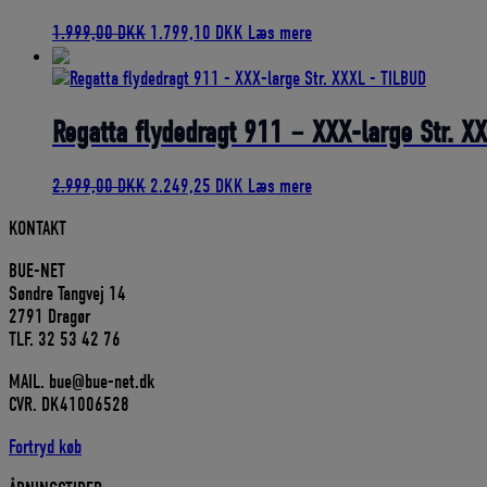
Den
Den
1.999,00
DKK
1.799,10
DKK
Læs mere
oprindelige
aktuelle
pris
pris
var:
er:
1.999,00 DKK.
1.799,10 DKK.
Regatta flydedragt 911 – XXX-large Str. X
Den
Den
2.999,00
DKK
2.249,25
DKK
Læs mere
oprindelige
aktuelle
KONTAKT
pris
pris
var:
er:
BUE-NET
2.999,00 DKK.
2.249,25 DKK.
Søndre Tangvej 14
2791 Dragør
TLF. 32 53 42 76
MAIL. bue@bue-net.dk
CVR. DK41006528
Fortryd køb