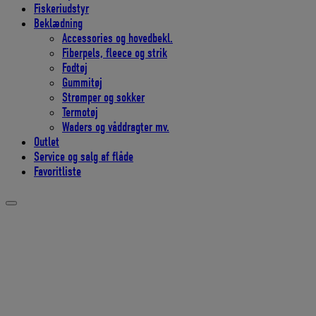
Fiskeriudstyr
Beklædning
Accessories og hovedbekl.
Fiberpels, fleece og strik
Fodtøj
Gummitøj
Strømper og sokker
Termotøj
Waders og våddragter mv.
Outlet
Service og salg af flåde
Favoritliste