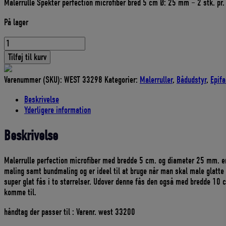
Malerrulle Spekter perfection microfiber bred 5 cm Ø: 25 mm – 2 stk. pr.
pris
pris
var:
er:
På lager
49,00 DKK.
44,10 DKK.
MALERRULLE
PERFECTION
Tilføj til kurv
SPEKTER
5
Varenummer (SKU):
WEST 33298
Kategorier:
Malerruller
,
Bådudstyr
,
Epifa
CM
-
Beskrivelse
2
Yderligere information
STK.
PR.
Beskrivelse
PK
antal
Malerrulle perfection microfiber med bredde 5 cm. og diameter 25 mm. er 
maling samt bundmaling og er ideel til at bruge når man skal male glatte
super glat fås i to størrelser. Udover denne fås den også med bredde 10 
komme til.
håndtag der passer til : Varenr. west 33200