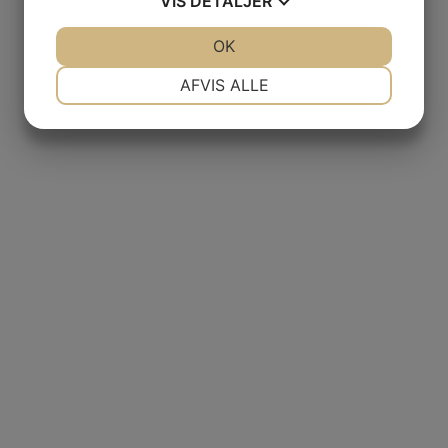
VIS
DETALJER
JA
NEJ
OK
JA
NEJ
NØDVENDIGE
PRÆFERENCER
AFVIS ALLE
JA
NEJ
JA
NEJ
MARKETING
STATISTIK