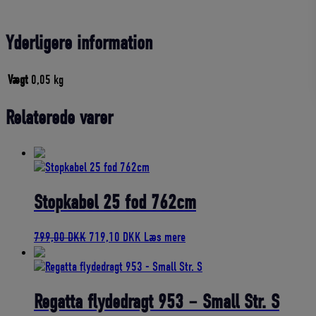
Yderligere information
Vægt
0,05 kg
Relaterede varer
Stopkabel 25 fod 762cm
Den
Den
799,00
DKK
719,10
DKK
Læs mere
oprindelige
aktuelle
pris
pris
var:
er:
799,00 DKK.
719,10 DKK.
Regatta flydedragt 953 – Small Str. S