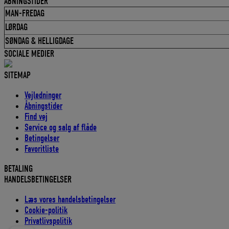
ÅBNINGSTIDER
MAN-FREDAG
LØRDAG
SØNDAG & HELLIGDAGE
SOCIALE MEDIER
SITEMAP
Vejledninger
Åbningstider
Find vej
Service og salg af flåde
Betingelser
Favoritliste
BETALING
HANDELSBETINGELSER
Læs vores handelsbetingelser
Cookie-politik
Privatlivspolitik