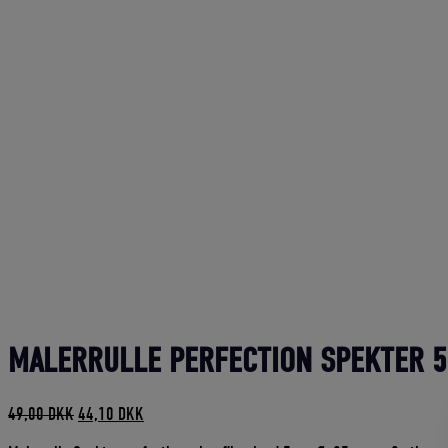
MALERRULLE PERFECTION SPEKTER 5 
Den
Den
49,00
DKK
44,10
DKK
oprindelige
aktuelle