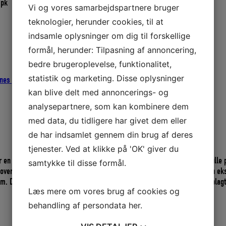
 pk
Vi og vores samarbejdspartnere bruger
teknologier, herunder cookies, til at
indsamle oplysninger om dig til forskellige
formål, herunder: Tilpasning af annoncering,
bedre brugeroplevelse, funktionalitet,
statistik og marketing. Disse oplysninger
nes pensel & rulle
,
Malerruller Pensler Tape
kan blive delt med annoncerings- og
analysepartnere, som kan kombinere dem
med data, du tidligere har givet dem eller
de har indsamlet gennem din brug af deres
tjenester. Ved at klikke på 'OK' giver du
en god kvalitets malerrulle efterlader en super glat overflade. Malerrulle 
samtykke til disse formål.
 overflade som eksempelvis fribordet på en båd, bunden på både hvor en eks
cm. Denne rulle med bredde 5 cm. og den lille diameter på 25 mm. Er oplagt
Læs mere om vores brug af cookies og
behandling af persondata
her
.