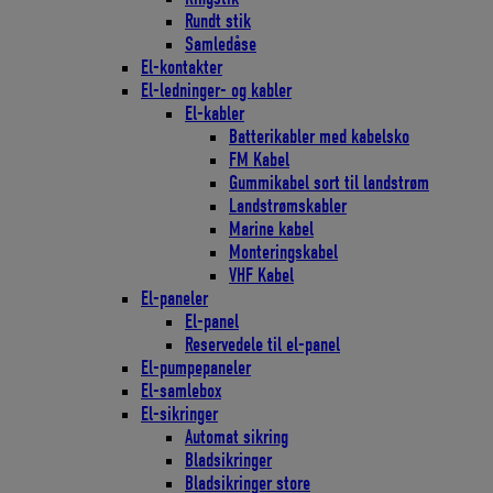
Rundt stik
Samledåse
El-kontakter
El-ledninger- og kabler
El-kabler
Batterikabler med kabelsko
FM Kabel
Gummikabel sort til landstrøm
Landstrømskabler
Marine kabel
Monteringskabel
VHF Kabel
El-paneler
El-panel
Reservedele til el-panel
El-pumpepaneler
El-samlebox
El-sikringer
Automat sikring
Bladsikringer
Bladsikringer store