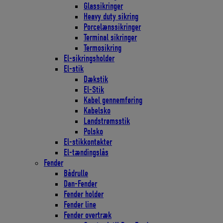
Glassikringer
Heavy duty sikring
Porcelænssikringer
Terminal sikringer
Termosikring
El-sikringsholder
El-stik
Dækstik
El-Stik
Kabel gennemføring
Kabelsko
Landstrømsstik
Polsko
El-stikkontakter
El-tændingslås
Fender
Bådrulle
Dan-Fender
Fender holder
Fender line
Fender overtræk