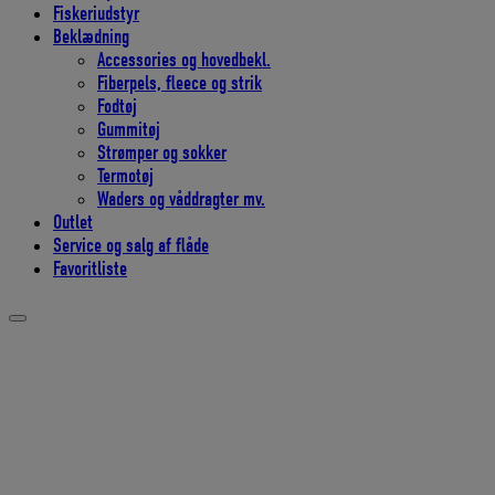
Fiskeriudstyr
Beklædning
Accessories og hovedbekl.
Fiberpels, fleece og strik
Fodtøj
Gummitøj
Strømper og sokker
Termotøj
Waders og våddragter mv.
Outlet
Service og salg af flåde
Favoritliste