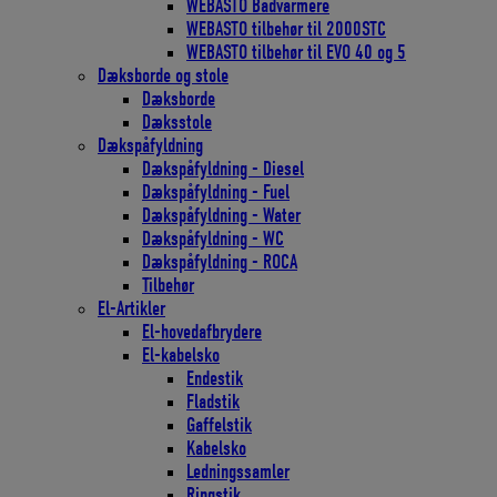
WEBASTO Bådvarmere
WEBASTO tilbehør til 2000STC
WEBASTO tilbehør til EVO 40 og 5
Dæksborde og stole
Dæksborde
Dæksstole
Dækspåfyldning
Dækspåfyldning - Diesel
Dækspåfyldning - Fuel
Dækspåfyldning - Water
Dækspåfyldning - WC
Dækspåfyldning - ROCA
Tilbehør
El-Artikler
El-hovedafbrydere
El-kabelsko
Endestik
Fladstik
Gaffelstik
Kabelsko
Ledningssamler
Ringstik