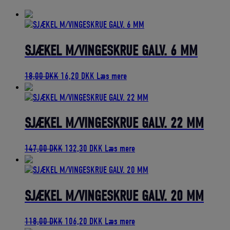
bedømmelse
SJÆKEL M/VINGESKRUE GALV. 6 MM
Den
Den
18,00
DKK
16,20
DKK
Læs mere
oprindelige
aktuelle
pris
pris
var:
er:
18,00 DKK.
16,20 DKK.
SJÆKEL M/VINGESKRUE GALV. 22 MM
Den
Den
147,00
DKK
132,30
DKK
Læs mere
oprindelige
aktuelle
pris
pris
var:
er:
147,00 DKK.
132,30 DKK.
SJÆKEL M/VINGESKRUE GALV. 20 MM
Den
Den
118,00
DKK
106,20
DKK
Læs mere