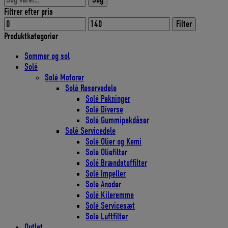
efter:
9,00 DKK.
8,10 DKK.
Filtrer efter pris
Mindste
Højeste
Filter
pris
pris
Produktkategorier
Sommer og sol
Solé
Solé Motorer
Solé Reservedele
Solé Pakninger
Solé Diverse
Solé Gummipakdåser
Solé Servicedele
Solé Olier og Kemi
Solé Oliefilter
Solé Brændstoffilter
Solé Impeller
Solé Anoder
Solé Kileremme
Solé Servicesæt
Solé Luftfilter
Outlet