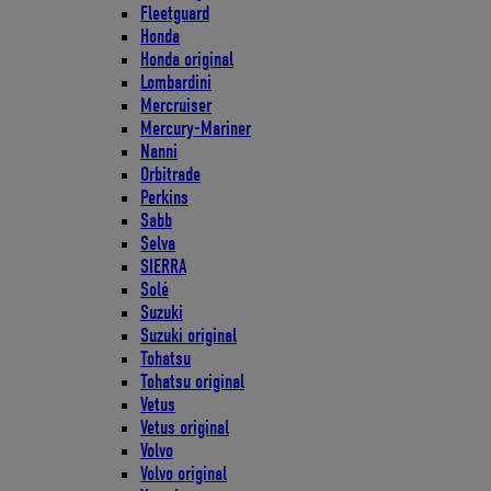
Fleetguard
Honda
Honda original
Lombardini
Mercruiser
Mercury-Mariner
Nanni
Orbitrade
Perkins
Sabb
Selva
SIERRA
Solé
Suzuki
Suzuki original
Tohatsu
Tohatsu original
Vetus
Vetus original
Volvo
Volvo original