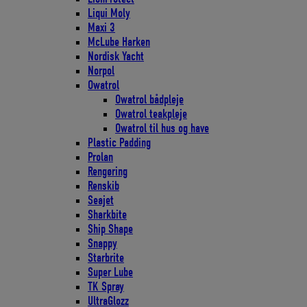
Liqui Moly
Maxi 3
McLube Harken
Nordisk Yacht
Norpol
Owatrol
Owatrol bådpleje
Owatrol teakpleje
Owatrol til hus og have
Plastic Padding
Prolan
Rengøring
Renskib
Seajet
Sharkbite
Ship Shape
Snappy
Starbrite
Super Lube
TK Spray
UltraGlozz