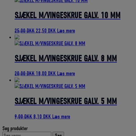
pris
pris
var:
er:
35,00 DKK.
31,50 DKK.
SJÆKEL M/VINGESKRUE GALV. 10 MM
Den
Den
25,00
DKK
22,50
DKK
Læs mere
oprindelige
aktuelle
pris
pris
var:
er:
25,00 DKK.
22,50 DKK.
SJÆKEL M/VINGESKRUE GALV. 8 MM
Den
Den
20,00
DKK
18,00
DKK
Læs mere
oprindelige
aktuelle
pris
pris
var:
er:
20,00 DKK.
18,00 DKK.
SJÆKEL M/VINGESKRUE GALV. 5 MM
Den
Den
9,00
DKK
8,10
DKK
Læs mere
oprindelige
aktuelle
Søg produkter
pris
pris
Søg
var:
er:
Søg