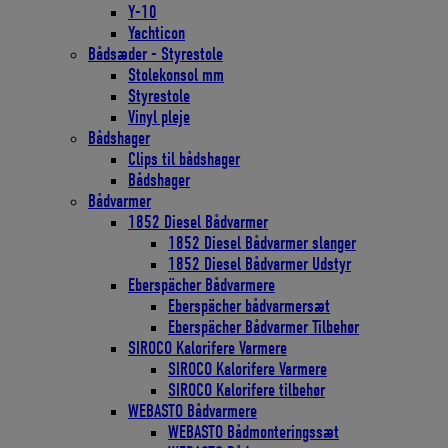
Y-10
Yachticon
Bådsæder - Styrestole
Stolekonsol mm
Styrestole
Vinyl pleje
Bådshager
Clips til bådshager
Bådshager
Bådvarmer
1852 Diesel Bådvarmer
1852 Diesel Bådvarmer slanger
1852 Diesel Bådvarmer Udstyr
Eberspächer Bådvarmere
Eberspächer bådvarmersæt
Eberspächer Bådvarmer Tilbehør
SIROCO Kalorifere Varmere
SIROCO Kalorifere Varmere
SIROCO Kalorifere tilbehør
WEBASTO Bådvarmere
WEBASTO Bådmonteringssæt