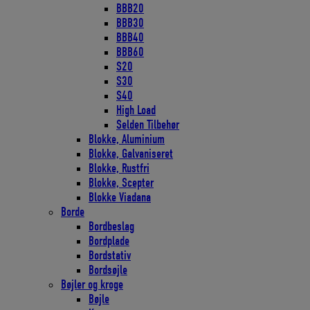
BBB20
BBB30
BBB40
BBB60
S20
S30
S40
High Load
Selden Tilbehør
Blokke, Aluminium
Blokke, Galvaniseret
Blokke, Rustfri
Blokke, Scepter
Blokke Viadana
Borde
Bordbeslag
Bordplade
Bordstativ
Bordsøjle
Bøjler og kroge
Bøjle