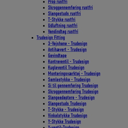
Prop rustfri
Skroggennemføring rustfri
Slangestuds rustfri
T-Stykke rustfri
Udluftning rustfri
Vandindtag rustfri
Trudesign Fitting
3-Vejshane - Trudesign
Antihævert - Trudesign
Gevindtape
Kontraventil - Trudesign
Kugleventil Trudesign
Monteringsværktøj - Trudesign
Samlestykke - Trudesign
Si til gennemføring Trudesign
Skroggennemføring Trudesign
Slangeadaptere - Trudesign
Slangestuds Trudesign
T-Stykke - Trudesign
Vinkelstykke Trudesign
Y-Stykke Trudesign
Y-ventil-Trudesign