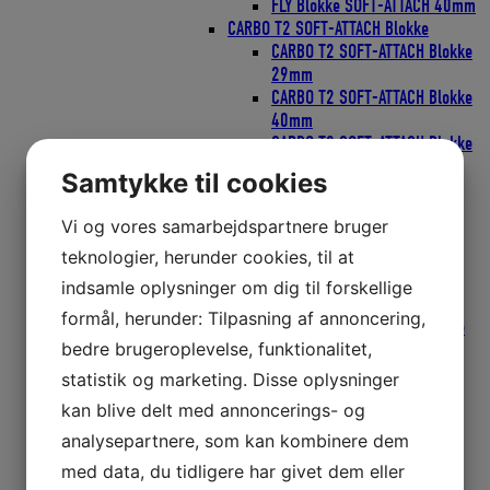
FLY Blokke SOFT-ATTACH 40mm
CARBO T2 SOFT-ATTACH Blokke
CARBO T2 SOFT-ATTACH Blokke
29mm
CARBO T2 SOFT-ATTACH Blokke
40mm
CARBO T2 SOFT-ATTACH Blokke
57mm
Samtykke til cookies
T2 LOOP Blokke
T2 LOOP Blokke 40mm
Vi og vores samarbejdspartnere bruger
T2 LOOP Blokke 57mm
teknologier, herunder cookies, til at
T2 SOFT RATCHAMATIC Blokke
T2 SOFT TATCHAMATIC Blokke
indsamle oplysninger om dig til forskellige
40mm
formål, herunder: Tilpasning af annoncering,
T2 SOFT RATCHAMATIC Blokke
bedre brugeroplevelse, funktionalitet,
57mm
Wire Blokke
statistik og marketing. Disse oplysninger
Wire Blokke 25mm
kan blive delt med annoncerings- og
Wire Blokke 38mm
analysepartnere, som kan kombinere dem
Wire Blokke 51mm
ZIRCON Blokke
med data, du tidligere har givet dem eller
ZIRCON Blokke 40mm