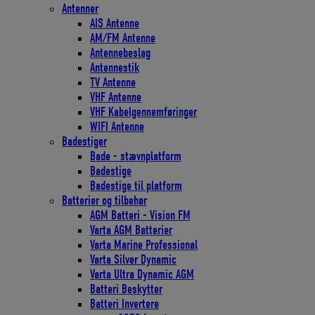
Antenner
AIS Antenne
AM/FM Antenne
Antennebeslag
Antennestik
TV Antenne
VHF Antenne
VHF Kabelgennemføringer
WIFI Antenne
Badestiger
Bade - stævnplatform
Badestige
Badestige til platform
Batterier og tilbehør
AGM Batteri - Vision FM
Varta AGM Batterier
Varta Marine Professional
Varta Silver Dynamic
Varta Ultra Dynamic AGM
Batteri Beskytter
Batteri Invertere