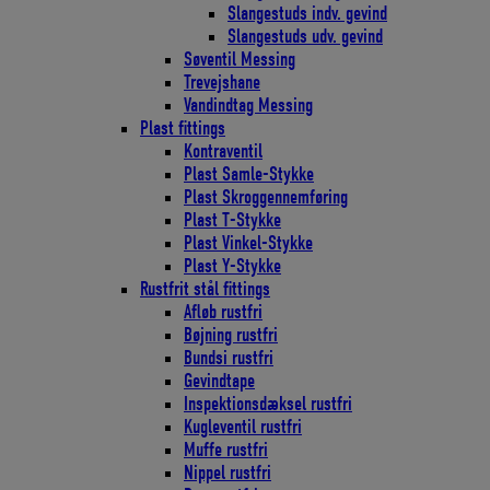
Slangestuds indv. gevind
Slangestuds udv. gevind
Søventil Messing
Trevejshane
Vandindtag Messing
Plast fittings
Kontraventil
Plast Samle-Stykke
Plast Skroggennemføring
Plast T-Stykke
Plast Vinkel-Stykke
Plast Y-Stykke
Rustfrit stål fittings
Afløb rustfri
Bøjning rustfri
Bundsi rustfri
Gevindtape
Inspektionsdæksel rustfri
Kugleventil rustfri
Muffe rustfri
Nippel rustfri