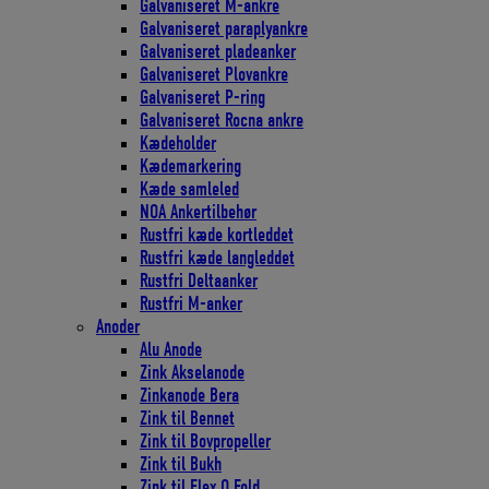
Galvaniseret M-ankre
Galvaniseret paraplyankre
Galvaniseret pladeanker
Galvaniseret Plovankre
Galvaniseret P-ring
Galvaniseret Rocna ankre
Kædeholder
Kædemarkering
Kæde samleled
NOA Ankertilbehør
Rustfri kæde kortleddet
Rustfri kæde langleddet
Rustfri Deltaanker
Rustfri M-anker
Anoder
Alu Anode
Zink Akselanode
Zinkanode Bera
Zink til Bennet
Zink til Bovpropeller
Zink til Bukh
Zink til Flex O Fold