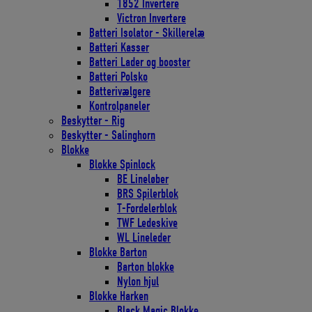
1852 Invertere
Victron Invertere
Batteri Isolator - Skillerelæ
Batteri Kasser
Batteri Lader og booster
Batteri Polsko
Batterivælgere
Kontrolpaneler
Beskytter - Rig
Beskytter - Salinghorn
Blokke
Blokke Spinlock
BE Lineløber
BRS Spilerblok
T-Fordelerblok
TWF Ledeskive
WL Lineleder
Blokke Barton
Barton blokke
Nylon hjul
Blokke Harken
Black Magic Blokke