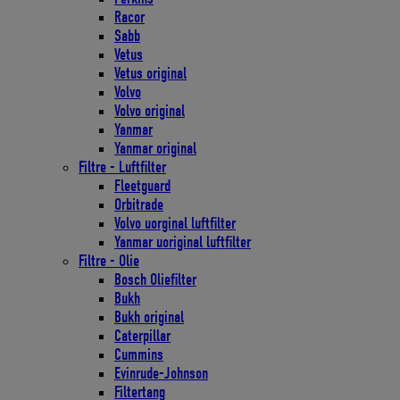
Racor
Sabb
Vetus
Vetus original
Volvo
Volvo original
Yanmar
Yanmar original
Filtre - Luftfilter
Fleetguard
Orbitrade
Volvo uorginal luftfilter
Yanmar uoriginal luftfilter
Filtre - Olie
Bosch Oliefilter
Bukh
Bukh original
Caterpillar
Cummins
Evinrude-Johnson
Filtertang