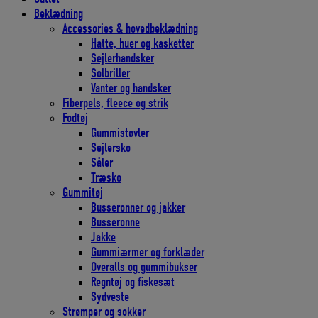
Beklædning
Accessories & hovedbeklædning
Hatte, huer og kasketter
Sejlerhandsker
Solbriller
Vanter og handsker
Fiberpels, fleece og strik
Fodtøj
Gummistøvler
Sejlersko
Såler
Træsko
Gummitøj
Busseronner og jakker
Busseronne
Jakke
Gummiærmer og forklæder
Overalls og gummibukser
Regntøj og fiskesæt
Sydveste
Strømper og sokker