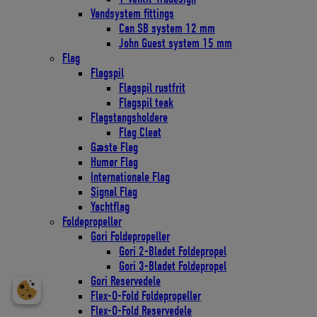
Vandsystem fittings
Can SB system 12 mm
John Guest system 15 mm
Flag
Flagspil
Flagspil rustfrit
Flagspil teak
Flagstangsholdere
Flag Cleat
Gæste Flag
Humør Flag
Internationale Flag
Signal Flag
Yachtflag
Foldepropeller
Gori Foldepropeller
Gori 2-Bladet Foldepropel
Gori 3-Bladet Foldepropel
Gori Reservedele
Flex-O-Fold Foldepropeller
Flex-O-Fold Reservedele