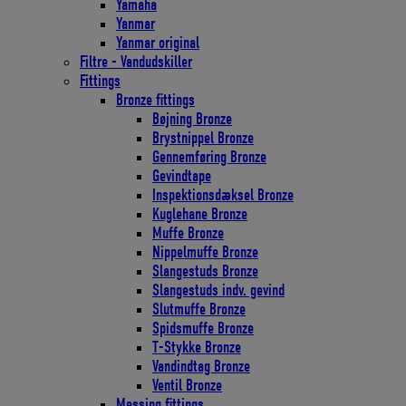
Yamaha
Yanmar
Yanmar original
Filtre - Vandudskiller
Fittings
Bronze fittings
Bøjning Bronze
Brystnippel Bronze
Gennemføring Bronze
Gevindtape
Inspektionsdæksel Bronze
Kuglehane Bronze
Muffe Bronze
Nippelmuffe Bronze
Slangestuds Bronze
Slangestuds indv. gevind
Slutmuffe Bronze
Spidsmuffe Bronze
T-Stykke Bronze
Vandindtag Bronze
Ventil Bronze
Messing fittings