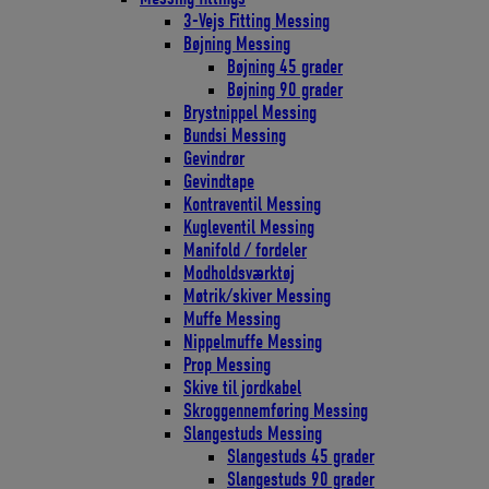
3-Vejs Fitting Messing
Bøjning Messing
Bøjning 45 grader
Bøjning 90 grader
Brystnippel Messing
Bundsi Messing
Gevindrør
Gevindtape
Kontraventil Messing
Kugleventil Messing
Manifold / fordeler
Modholdsværktøj
Møtrik/skiver Messing
Muffe Messing
Nippelmuffe Messing
Prop Messing
Skive til jordkabel
Skroggennemføring Messing
Slangestuds Messing
Slangestuds 45 grader
Slangestuds 90 grader