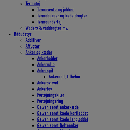
Termotøj
Termoveste og jakker
Termobukser og kedeldragter
Termoundertøj
Waders & våddragter mv.
Bådudstyr
Additiver
Affugter
Anker og kæder
Ankerholder
Ankerrulle
Ankerspil
Ankerspil, tilbehør
Ankersvirvel
Ankertov
Fortøjningskiler
Fortøjningsring
Galvaniseret ankerkæde
Galvaniseret kæde kortleddet
Galvaniseret kæde langleddet
Galvaniseret Deltaanker