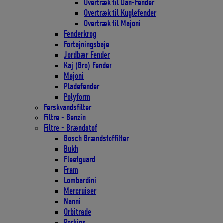
Overtræk til Dan-Fender
Overtræk til Kuglefender
Overtræk til Majoni
Fenderkrog
Fortøjningsbøje
Jordbær Fender
Kaj (Bro) Fender
Majoni
Pladefender
Polyform
Ferskvandsfilter
Filtre - Benzin
Filtre - Brændstof
Bosch Brændstoffilter
Bukh
Fleetguard
Fram
Lombardini
Mercruiser
Nanni
Orbitrade
Perkins