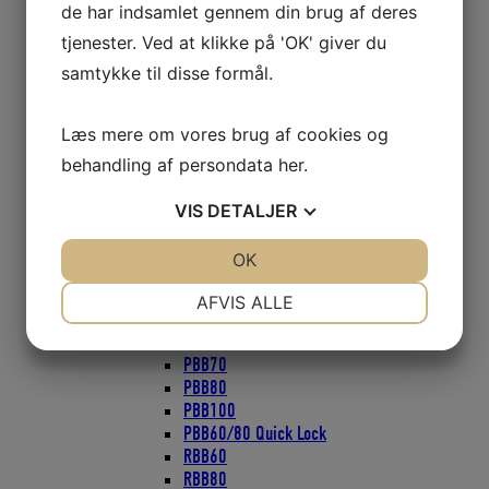
de har indsamlet gennem din brug af deres
ZIRCON Blokke 57mm
tjenester. Ved at klikke på 'OK' giver du
Blokke Ronstan
Blokke serie 20
samtykke til disse formål.
Blokke serie 30
Blokke serie 40
Læs mere om vores brug af cookies og
Blokke serie 50
Faldudtag til wire eller tov
behandling af persondata
her
.
Gennemførings Blokke
Mini Blokke
VIS
DETALJER
Nylon hjul
Blokke Seldén
JA
NEJ
OK
JA
NEJ
PBB16 PBB20
NØDVENDIGE
PRÆFERENCER
PBB40
AFVIS ALLE
PBB50
JA
NEJ
JA
NEJ
PBB60
PBB70
MARKETING
STATISTIK
PBB80
PBB100
PBB60/80 Quick Lock
RBB60
RBB80