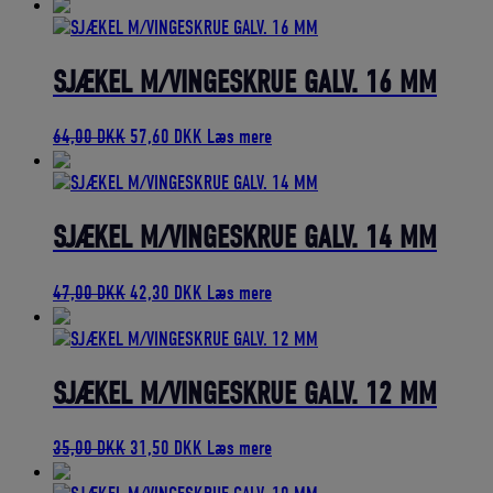
oprindelige
aktuelle
pris
pris
var:
er:
118,00 DKK.
106,20 DKK.
SJÆKEL M/VINGESKRUE GALV. 16 MM
Den
Den
64,00
DKK
57,60
DKK
Læs mere
oprindelige
aktuelle
pris
pris
var:
er:
64,00 DKK.
57,60 DKK.
SJÆKEL M/VINGESKRUE GALV. 14 MM
Den
Den
47,00
DKK
42,30
DKK
Læs mere
oprindelige
aktuelle
pris
pris
var:
er:
47,00 DKK.
42,30 DKK.
SJÆKEL M/VINGESKRUE GALV. 12 MM
Den
Den
35,00
DKK
31,50
DKK
Læs mere
oprindelige
aktuelle