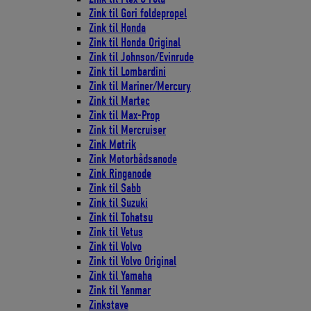
Zink til Gori foldepropel
Zink til Honda
Zink til Honda Original
Zink til Johnson/Evinrude
Zink til Lombardini
Zink til Mariner/Mercury
Zink til Martec
Zink til Max-Prop
Zink til Mercruiser
Zink Møtrik
Zink Motorbådsanode
Zink Ringanode
Zink til Sabb
Zink til Suzuki
Zink til Tohatsu
Zink til Vetus
Zink til Volvo
Zink til Volvo Original
Zink til Yamaha
Zink til Yanmar
Zinkstave