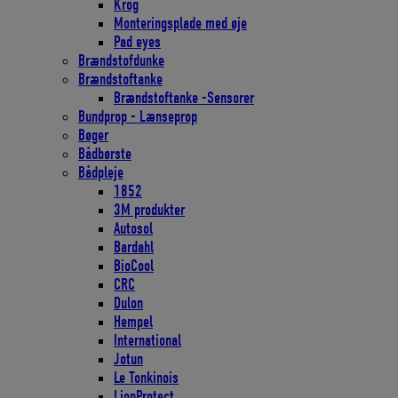
Krog
Monteringsplade med øje
Pad eyes
Brændstofdunke
Brændstoftanke
Brændstoftanke -Sensorer
Bundprop - Lænseprop
Bøger
Bådbørste
Bådpleje
1852
3M produkter
Autosol
Bardahl
BioCool
CRC
Dulon
Hempel
International
Jotun
Le Tonkinois
LionProtect