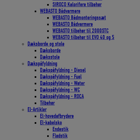
SIROCO Kalorifere tilbehør
WEBASTO Bådvarmere
WEBASTO Bådmonteringssæt
WEBASTO Bådvarmere
WEBASTO tilbehør til 2000STC
WEBASTO tilbehør til EVO 40 og 5
Dæksborde og stole
Dæksborde
Dæksstole
Dækspåfyldning
Dækspåfyldning - Diesel
Dækspåfyldning - Fuel
Dækspåfyldning - Water
Dækspåfyldning - WC
Dækspåfyldning - ROCA
Tilbehør
El-Artikler
El-hovedafbrydere
El-kabelsko
Endestik
Fladstik