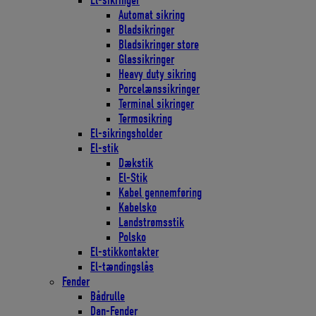
El-sikringer
Automat sikring
Bladsikringer
Bladsikringer store
Glassikringer
Heavy duty sikring
Porcelænssikringer
Terminal sikringer
Termosikring
El-sikringsholder
El-stik
Dækstik
El-Stik
Kabel gennemføring
Kabelsko
Landstrømsstik
Polsko
El-stikkontakter
El-tændingslås
Fender
Bådrulle
Dan-Fender