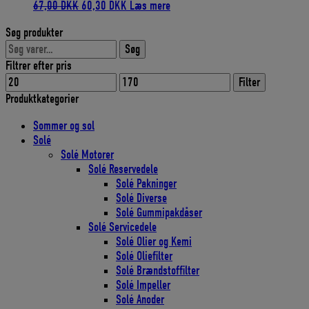
Den
Den
67,00
DKK
60,30
DKK
Læs mere
oprindelige
aktuelle
Søg produkter
pris
pris
Søg
var:
er:
Søg
efter:
67,00 DKK.
60,30 DKK.
Filtrer efter pris
Mindste
Højeste
Filter
pris
pris
Produktkategorier
Sommer og sol
Solé
Solé Motorer
Solé Reservedele
Solé Pakninger
Solé Diverse
Solé Gummipakdåser
Solé Servicedele
Solé Olier og Kemi
Solé Oliefilter
Solé Brændstoffilter
Solé Impeller
Solé Anoder