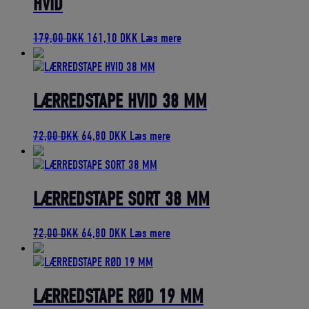
HVID
Den
Den
179,00
DKK
161,10
DKK
Læs mere
oprindelige
aktuelle
pris
pris
var:
er:
179,00 DKK.
161,10 DKK.
LÆRREDSTAPE HVID 38 MM
Den
Den
72,00
DKK
64,80
DKK
Læs mere
oprindelige
aktuelle
pris
pris
var:
er:
72,00 DKK.
64,80 DKK.
LÆRREDSTAPE SORT 38 MM
Den
Den
72,00
DKK
64,80
DKK
Læs mere
oprindelige
aktuelle
pris
pris
var:
er:
72,00 DKK.
64,80 DKK.
LÆRREDSTAPE RØD 19 MM