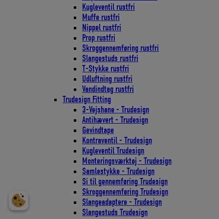
Kugleventil rustfri
Muffe rustfri
Nippel rustfri
Prop rustfri
Skroggennemføring rustfri
Slangestuds rustfri
T-Stykke rustfri
Udluftning rustfri
Vandindtag rustfri
Trudesign Fitting
3-Vejshane - Trudesign
Antihævert - Trudesign
Gevindtape
Kontraventil - Trudesign
Kugleventil Trudesign
Monteringsværktøj - Trudesign
Samlestykke - Trudesign
Si til gennemføring Trudesign
Skroggennemføring Trudesign
Slangeadaptere - Trudesign
Slangestuds Trudesign