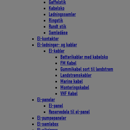
Gaffelstik
Kabelsko
Ledningssamler
Ringstik
Rundt stik
Samledåse
El-kontakter
El-ledninger- og kabler
El-kabler
Batterikabler med kabelsko
FM Kabel
Gummikabel sort til landstrøm
Landstrømskabler
Marine kabel
Monteringskabel
VHF Kabel
El-paneler
El-panel
Reservedele til el-panel
El-pumpepaneler
El-samlebox