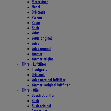
Mercruiser
Nanni
Orbitrade
Perkins
Racor
Sabb
Vetus
Vetus original
Volvo
Volvo original
Yanmar
Yanmar original
Filtre - Luftfilter
Fleetguard
Orbitrade
Volvo uorginal luftfilter
Yanmar uoriginal luftfilter
Filtre - Olie
Bosch Oliefilter
Bukh
Bukh original