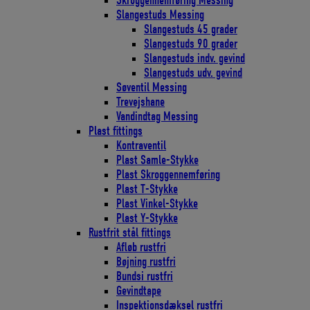
Skroggennemføring Messing
Slangestuds Messing
Slangestuds 45 grader
Slangestuds 90 grader
Slangestuds indv. gevind
Slangestuds udv. gevind
Søventil Messing
Trevejshane
Vandindtag Messing
Plast fittings
Kontraventil
Plast Samle-Stykke
Plast Skroggennemføring
Plast T-Stykke
Plast Vinkel-Stykke
Plast Y-Stykke
Rustfrit stål fittings
Afløb rustfri
Bøjning rustfri
Bundsi rustfri
Gevindtape
Inspektionsdæksel rustfri