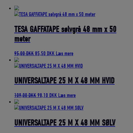
bedømmelse
TESA GAFFATAPE sølvgrå 48 mm x 50
meter
Den
Den
95,00
DKK
85,50
DKK
Læs mere
oprindelige
aktuelle
pris
pris
var:
er:
95,00 DKK.
85,50 DKK.
UNIVERSALTAPE 25 M X 48 MM HVID
Den
Den
109,00
DKK
98,10
DKK
Læs mere
oprindelige
aktuelle
pris
pris
var:
er:
109,00 DKK.
98,10 DKK.
UNIVERSALTAPE 25 M X 48 MM SØLV