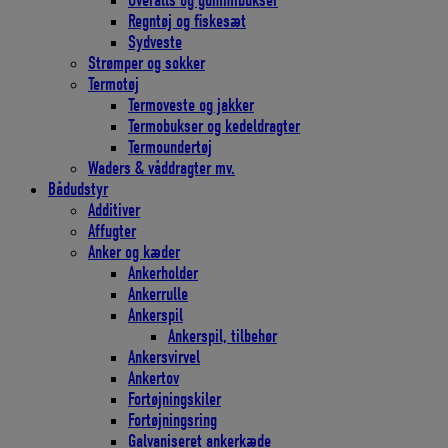
Overalls og gummibukser
Regntøj og fiskesæt
Sydveste
Strømper og sokker
Termotøj
Termoveste og jakker
Termobukser og kedeldragter
Termoundertøj
Waders & våddragter mv.
Bådudstyr
Additiver
Affugter
Anker og kæder
Ankerholder
Ankerrulle
Ankerspil
Ankerspil, tilbehør
Ankersvirvel
Ankertov
Fortøjningskiler
Fortøjningsring
Galvaniseret ankerkæde