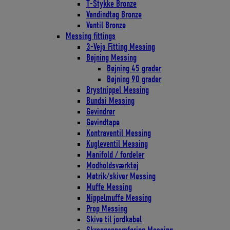
T-Stykke Bronze
Vandindtag Bronze
Ventil Bronze
Messing fittings
3-Vejs Fitting Messing
Bøjning Messing
Bøjning 45 grader
Bøjning 90 grader
Brystnippel Messing
Bundsi Messing
Gevindrør
Gevindtape
Kontraventil Messing
Kugleventil Messing
Manifold / fordeler
Modholdsværktøj
Møtrik/skiver Messing
Muffe Messing
Nippelmuffe Messing
Prop Messing
Skive til jordkabel