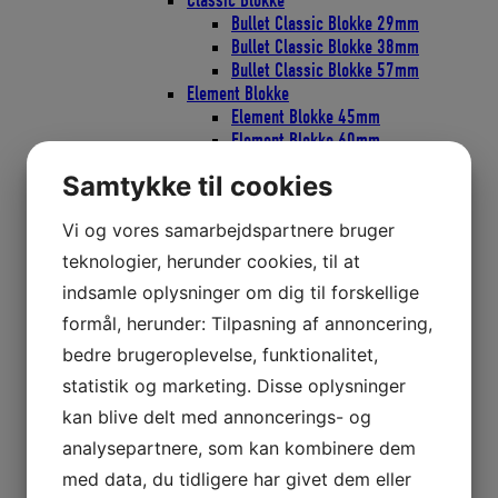
Classic Blokke
Bullet Classic Blokke 29mm
Bullet Classic Blokke 38mm
Bullet Classic Blokke 57mm
Element Blokke
Element Blokke 45mm
Element Blokke 60mm
Element Blokke 80mm
Samtykke til cookies
ESP Cruising Blokke
ESP Cruising 40mm
Vi og vores samarbejdspartnere bruger
ESP Cruising 57mm
ESP Cruising 75mm
teknologier, herunder cookies, til at
Flip-Flop Blokke
indsamle oplysninger om dig til forskellige
Harken Skøderinge Thimbles
formål, herunder: Tilpasning af annoncering,
Harken Svingarme
Micro Blokke
bedre brugeroplevelse, funktionalitet,
Micro blokke 16mm
statistik og marketing. Disse oplysninger
Micro Blokke 22mm
kan blive delt med annoncerings- og
POWER3 Ratchamatic HTE Skraldeblokke
POWER3 Ratchets Skraldeblokke
analysepartnere, som kan kombinere dem
PROTEXIT Faldudtag
med data, du tidligere har givet dem eller
SOFT Blokke