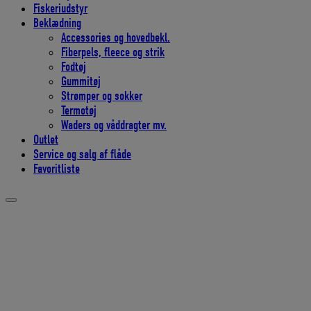
Fiskeriudstyr
Beklædning
Accessories og hovedbekl.
Fiberpels, fleece og strik
Fodtøj
Gummitøj
Strømper og sokker
Termotøj
Waders og våddragter mv.
Outlet
Service og salg af flåde
Favoritliste