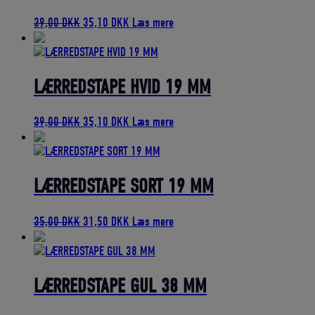
Den
Den
39,00
DKK
35,10
DKK
Læs mere
oprindelige
aktuelle
pris
pris
var:
er:
39,00 DKK.
35,10 DKK.
LÆRREDSTAPE HVID 19 MM
Den
Den
39,00
DKK
35,10
DKK
Læs mere
oprindelige
aktuelle
pris
pris
var:
er:
39,00 DKK.
35,10 DKK.
LÆRREDSTAPE SORT 19 MM
Den
Den
35,00
DKK
31,50
DKK
Læs mere
oprindelige
aktuelle
pris
pris
var:
er:
35,00 DKK.
31,50 DKK.
LÆRREDSTAPE GUL 38 MM