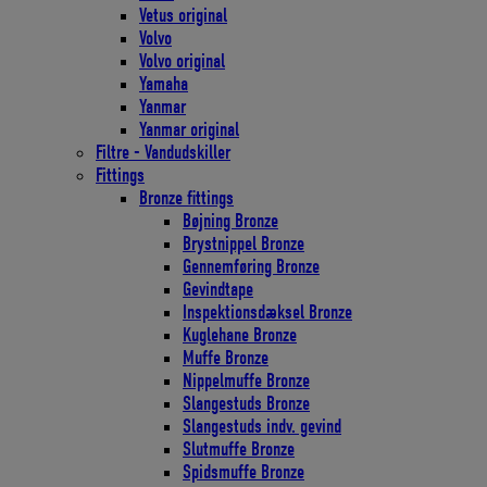
Vetus original
Volvo
Volvo original
Yamaha
Yanmar
Yanmar original
Filtre - Vandudskiller
Fittings
Bronze fittings
Bøjning Bronze
Brystnippel Bronze
Gennemføring Bronze
Gevindtape
Inspektionsdæksel Bronze
Kuglehane Bronze
Muffe Bronze
Nippelmuffe Bronze
Slangestuds Bronze
Slangestuds indv. gevind
Slutmuffe Bronze
Spidsmuffe Bronze