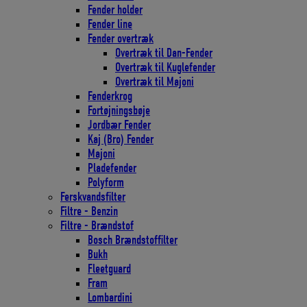
Fender holder
Fender line
Fender overtræk
Overtræk til Dan-Fender
Overtræk til Kuglefender
Overtræk til Majoni
Fenderkrog
Fortøjningsbøje
Jordbær Fender
Kaj (Bro) Fender
Majoni
Pladefender
Polyform
Ferskvandsfilter
Filtre - Benzin
Filtre - Brændstof
Bosch Brændstoffilter
Bukh
Fleetguard
Fram
Lombardini