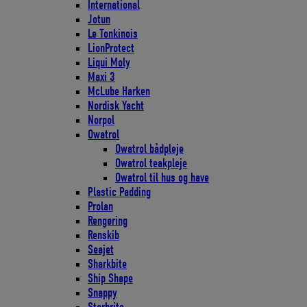
International
Jotun
Le Tonkinois
LionProtect
Liqui Moly
Maxi 3
McLube Harken
Nordisk Yacht
Norpol
Owatrol
Owatrol bådpleje
Owatrol teakpleje
Owatrol til hus og have
Plastic Padding
Prolan
Rengøring
Renskib
Seajet
Sharkbite
Ship Shape
Snappy