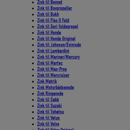
Zink til Bennet
Zink til Bovpropeller
Zink til Bukh
Zink til Flex O Fold
Zink til Gori foldepropel
Zink til Honda
Zink til Honda Original
Zink til Johnson/Evinrude
Zink til Lombardini
Zink til Mariner/Mercury
Zink til Martec
Zink til Max-Prop
Zink til Mercruiser
Zink Møtrik
Zink Motorbådsanode
Zink Ringanode
Zink til Sabb
Zink til Suzuki
Zink til Tohatsu
Zink til Vetus
Zink til Volvo