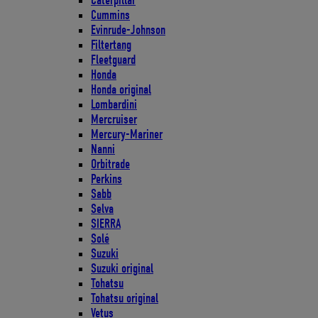
Caterpillar
Cummins
Evinrude-Johnson
Filtertang
Fleetguard
Honda
Honda original
Lombardini
Mercruiser
Mercury-Mariner
Nanni
Orbitrade
Perkins
Sabb
Selva
SIERRA
Solé
Suzuki
Suzuki original
Tohatsu
Tohatsu original
Vetus