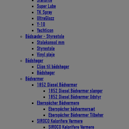
Starbrite
Super Lube
TK Spray
UltraGlozz
Y-10
Yachticon
Bådsæder - Styrestole
Stolekonsol mm
Styrestole
Vinyl pleje
Bådshager
Clips til bådshager
Bådshager
Bådvarmer
1852 Diesel Bådvarmer
1852 Diesel Bådvarmer slanger
1852 Diesel Bådvarmer Udstyr
Eberspächer Bådvarmere
Eberspächer bådvarmersæt
Eberspächer Bådvarmer Tilbehør
SIROCO Kalorifere Varmere
SIROCO Kalorifere Varmere