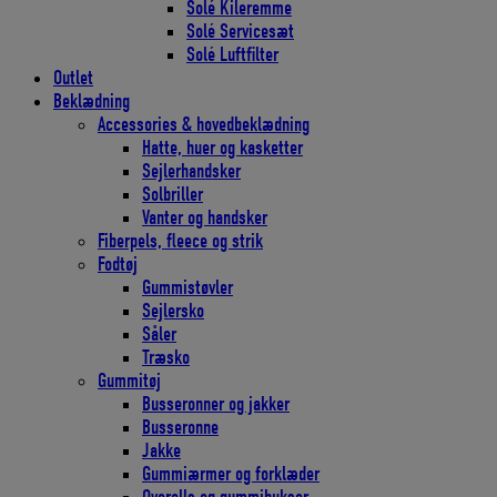
Solé Kileremme
Solé Servicesæt
Solé Luftfilter
Outlet
Beklædning
Accessories & hovedbeklædning
Hatte, huer og kasketter
Sejlerhandsker
Solbriller
Vanter og handsker
Fiberpels, fleece og strik
Fodtøj
Gummistøvler
Sejlersko
Såler
Træsko
Gummitøj
Busseronner og jakker
Busseronne
Jakke
Gummiærmer og forklæder