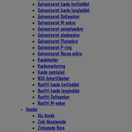
Galvaniseret kæde kortleddet
Galvaniseret kæde langleddet
Galvaniseret Deltaanker
Galvaniseret M-ankre
Galvaniseret paraplyankre
Galvaniseret pladeanker
Galvaniseret Plovankre
Galvaniseret P-ring
Galvaniseret Rocna ankre
Kædeholder
Kædemarkering
Kæde samleled
NOA Ankertilbehør
Rustfri kæde kortleddet
Rustfri kæde langleddet
Rustfri Deltaanker
Rustfri M-anker
Anoder
Alu Anode
Zink Akselanode
Zinkanode Bera