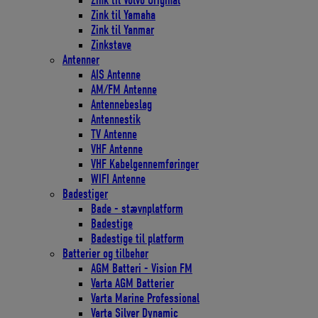
Zink til Volvo Original
Zink til Yamaha
Zink til Yanmar
Zinkstave
Antenner
AIS Antenne
AM/FM Antenne
Antennebeslag
Antennestik
TV Antenne
VHF Antenne
VHF Kabelgennemføringer
WIFI Antenne
Badestiger
Bade - stævnplatform
Badestige
Badestige til platform
Batterier og tilbehør
AGM Batteri - Vision FM
Varta AGM Batterier
Varta Marine Professional
Varta Silver Dynamic