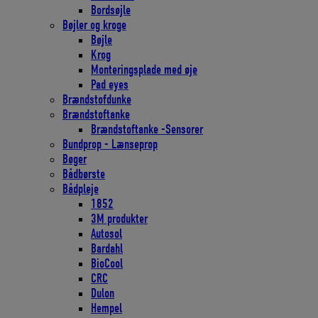
Bordsøjle
Bøjler og kroge
Bøjle
Krog
Monteringsplade med øje
Pad eyes
Brændstofdunke
Brændstoftanke
Brændstoftanke -Sensorer
Bundprop - Lænseprop
Bøger
Bådbørste
Bådpleje
1852
3M produkter
Autosol
Bardahl
BioCool
CRC
Dulon
Hempel