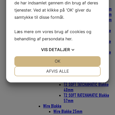
de har indsamlet gennem din brug af deres
FLY Blokke SOFT-ATTACH
FLY Blokke SOFT-ATTACH 18mm
tjenester. Ved at klikke på 'OK' giver du
FLY Blokke SOFT-ATTACH 29mm
samtykke til disse formål.
FLY Blokke SOFT-ATTACH 40mm
CARBO T2 SOFT-ATTACH Blokke
CARBO T2 SOFT-ATTACH Blokke
Læs mere om vores brug af cookies og
29mm
behandling af persondata
her
.
CARBO T2 SOFT-ATTACH Blokke
40mm
VIS
DETALJER
CARBO T2 SOFT-ATTACH Blokke
57mm
JA
NEJ
OK
JA
NEJ
T2 LOOP Blokke
T2 LOOP Blokke 40mm
NØDVENDIGE
PRÆFERENCER
AFVIS ALLE
T2 LOOP Blokke 57mm
T2 SOFT RATCHAMATIC Blokke
JA
NEJ
JA
NEJ
T2 SOFT TATCHAMATIC Blokke
MARKETING
STATISTIK
40mm
T2 SOFT RATCHAMATIC Blokke
57mm
Wire Blokke
Wire Blokke 25mm