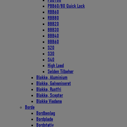
PBB100
PBB60/80 Quick Lock
RBB60
RBB80
BBB20
BBB30
BBB40
BBB60
S20
S30
S40
High Load
Selden Tilbehør
Blokke, Aluminium
Blokke, Galvaniseret
Blokke, Rustfri
Blokke, Scepter
Blokke Viadana
Borde
Bordbeslag
Bordplade
Bordstativ