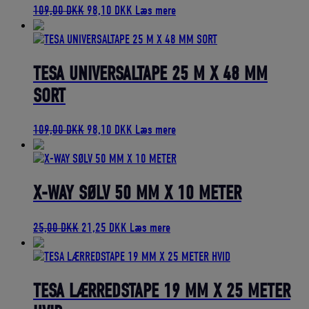
Den
Den
109,00
DKK
98,10
DKK
Læs mere
oprindelige
aktuelle
pris
pris
var:
er:
109,00 DKK.
98,10 DKK.
TESA UNIVERSALTAPE 25 M X 48 MM
SORT
Den
Den
109,00
DKK
98,10
DKK
Læs mere
oprindelige
aktuelle
pris
pris
var:
er:
109,00 DKK.
98,10 DKK.
X-WAY SØLV 50 MM X 10 METER
Den
Den
25,00
DKK
21,25
DKK
Læs mere
oprindelige
aktuelle
pris
pris
var:
er:
25,00 DKK.
21,25 DKK.
TESA LÆRREDSTAPE 19 MM X 25 METER