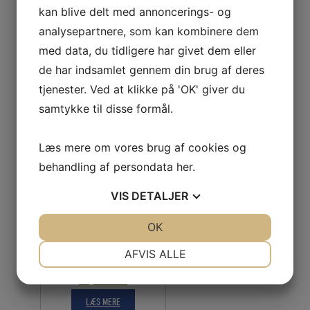
OLIEFILTER –
kan blive delt med annoncerings- og
MERCURY VERADO
80-115 HK
analysepartnere, som kan kombinere dem
med data, du tidligere har givet dem eller
Den
Den
95,40
DKK
de har indsamlet gennem din brug af deres
oprindelige
aktuelle
LÆS MERE
tjenester. Ved at klikke på 'OK' giver du
pris
pris
samtykke til disse formål.
var:
er:
106,00 DKK.
95,40 DKK.
Læs mere om vores brug af cookies og
behandling af persondata
her
.
VIS
DETALJER
BOSCH OLIEFILTER
JA
NEJ
OK
JA
NEJ
P2056, MERCURY,
YAMAHA
NØDVENDIGE
PRÆFERENCER
AFVIS ALLE
JA
NEJ
JA
NEJ
Den
Den
60,30
DKK
oprindelige
aktuelle
MARKETING
STATISTIK
LÆS MERE