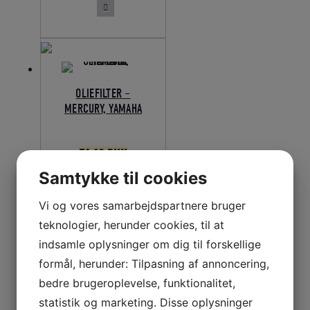
var:
er:
97,00 DKK.
87,30 DKK.
OLIEFILTER –
MERCURY, YAMAHA
Den
Den
71,10
DKK
oprindelige
aktuelle
Samtykke til cookies
LÆS MERE
pris
pris
Vi og vores samarbejdspartnere bruger
var:
er:
teknologier, herunder cookies, til at
79,00 DKK.
71,10 DKK.
indsamle oplysninger om dig til forskellige
formål, herunder: Tilpasning af annoncering,
bedre brugeroplevelse, funktionalitet,
statistik og marketing. Disse oplysninger