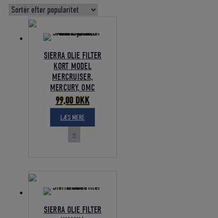
gennemsnitlig
bedømmelse
SIERRA OLIE FILTER
KORT MODEL
MERCRUISER,
MERCURY, OMC
Den
Den
99,00
DKK
oprindelige
aktuelle
LÆS MERE
pris
pris
var:
er:
110,00 DKK.
99,00 DKK.
SIERRA OLIE FILTER