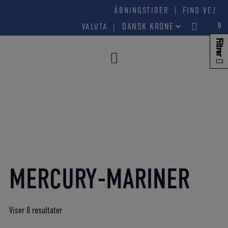
Hop
|
ÅBNINGSTIDER
FIND VEJ
til
0
VALUTA
indholdet
Filtrer
MERCURY-MARINER
Sorteret
Viser 8 resultater
efter