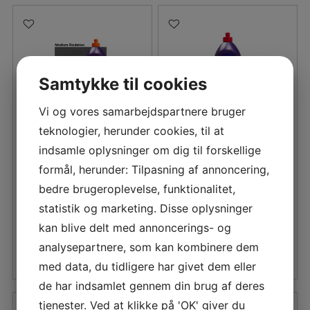
Samtykke til cookies
Vi og vores samarbejdspartnere bruger
teknologier, herunder cookies, til at
3M PERFECT IT
3M GELCOAT HEAVY
indsamle oplysninger om dig til forskellige
MEDIUM COMPOUND &
DUTY CUT COMPOUND
formål, herunder: Tilpasning af annoncering,
WAX 0,9 LITER
0,95 LITER
bedre brugeroplevelse, funktionalitet,
655,00
DKK
650,00
DKK
statistik og marketing. Disse oplysninger
kan blive delt med annoncerings- og
LÆS MERE
LÆS MERE
analysepartnere, som kan kombinere dem
med data, du tidligere har givet dem eller
de har indsamlet gennem din brug af deres
tjenester. Ved at klikke på 'OK' giver du