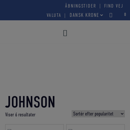
Hop
|
ÅBNINGSTIDER
FIND VEJ
til
0
VALUTA
indholdet
JOHNSON
Sorteret
Viser 6 resultater
efter