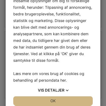
indsamle oplysninger om dig til forskellige
oprindelige
aktuelle
oprindelige
aktuelle
formål, herunder: Tilpasning af annoncering,
pris
pris
pris
pris
bedre brugeroplevelse, funktionalitet,
LÆS MERE
LÆS MERE
var:
er:
var:
er:
statistik og marketing. Disse oplysninger
kan blive delt med annoncerings- og
5.799,00 DKK.
5.219,10 DKK.
5.799,00 DKK.
5.219,10 D
analysepartnere, som kan kombinere dem
med data, du tidligere har givet dem eller
de har indsamlet gennem din brug af deres
JOHNSON AQUAT
JOHNSON AQUAT
tjenester. Ved at klikke på 'OK' giver du
COMFORT MANUELT
COMPACT MANUELT
samtykke til disse formål.
STOR SKÅL
LILLE SKÅL
Den
Den
Den
Den
2.789,10
DKK
1.984,75
DKK
Læs mere om vores brug af cookies og
oprindelige
aktuelle
oprindelige
aktuelle
behandling af persondata
her
.
pris
pris
pris
pris
LÆS MERE
LÆS MERE
VIS
DETALJER
var:
er:
var:
er:
3.099,00 DKK.
2.789,10 DKK.
2.335,00 DKK.
1.984,75 D
JA
NEJ
OK
JA
NEJ