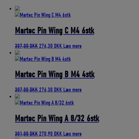
bedømmelse
Martec Pin Wing C M4 6stk
Den
Den
307,00
DKK
276,30
DKK
Læs mere
oprindelige
aktuelle
pris
pris
var:
er:
307,00 DKK.
276,30 DKK.
Martec Pin Wing B M4 4stk
Den
Den
307,00
DKK
276,30
DKK
Læs mere
oprindelige
aktuelle
pris
pris
var:
er:
307,00 DKK.
276,30 DKK.
Martec Pin Wing A 8/32 6stk
Den
Den
301,00
DKK
270,90
DKK
Læs mere