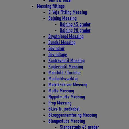
Ventil Bronze
Messing fittings
3-Vejs Fitting Messing
Bøjning Messing
Bøjning 45 grader
Bøjning 90 grader
Brystnippel Messing
Bundsi Messing
Gevindrør
Gevindtape
Kontraventil Messing
Kugleventil Messing
Manifold / fordeler
Modholdsværktøj
Møtrik/skiver Messing
Muffe Messing
Nippelmuffe Messing
Prop Messing
Skive til jordkabel
Skroggennemføring Messing
Slangestuds Messing
Slangestuds 45 grader