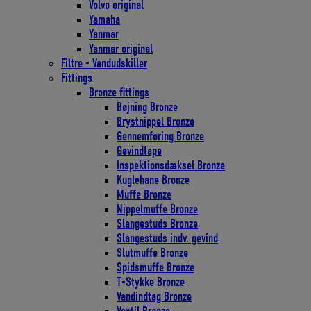
Volvo original
Yamaha
Yanmar
Yanmar original
Filtre - Vandudskiller
Fittings
Bronze fittings
Bøjning Bronze
Brystnippel Bronze
Gennemføring Bronze
Gevindtape
Inspektionsdæksel Bronze
Kuglehane Bronze
Muffe Bronze
Nippelmuffe Bronze
Slangestuds Bronze
Slangestuds indv. gevind
Slutmuffe Bronze
Spidsmuffe Bronze
T-Stykke Bronze
Vandindtag Bronze