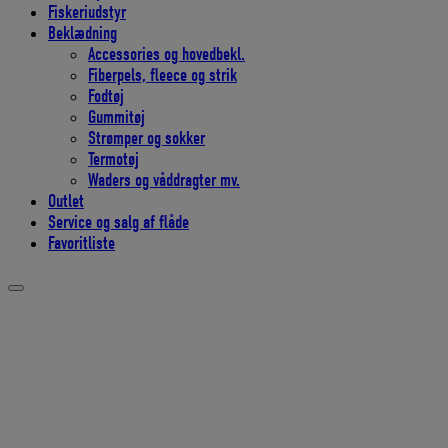
Fiskeriudstyr
Beklædning
Accessories og hovedbekl.
Fiberpels, fleece og strik
Fodtøj
Gummitøj
Strømper og sokker
Termotøj
Waders og våddragter mv.
Outlet
Service og salg af flåde
Favoritliste