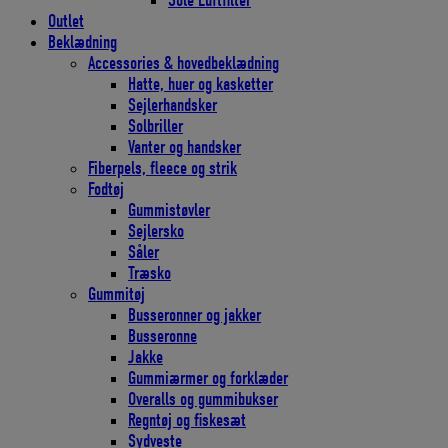
Solé Luftfilter
Outlet
Beklædning
Accessories & hovedbeklædning
Hatte, huer og kasketter
Sejlerhandsker
Solbriller
Vanter og handsker
Fiberpels, fleece og strik
Fodtøj
Gummistøvler
Sejlersko
Såler
Træsko
Gummitøj
Busseronner og jakker
Busseronne
Jakke
Gummiærmer og forklæder
Overalls og gummibukser
Regntøj og fiskesæt
Sydveste