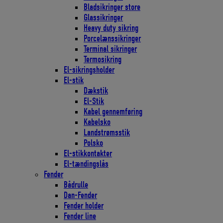
Bladsikringer store
Glassikringer
Heavy duty sikring
Porcelænssikringer
Terminal sikringer
Termosikring
El-sikringsholder
El-stik
Dækstik
El-Stik
Kabel gennemføring
Kabelsko
Landstrømsstik
Polsko
El-stikkontakter
El-tændingslås
Fender
Bådrulle
Dan-Fender
Fender holder
Fender line