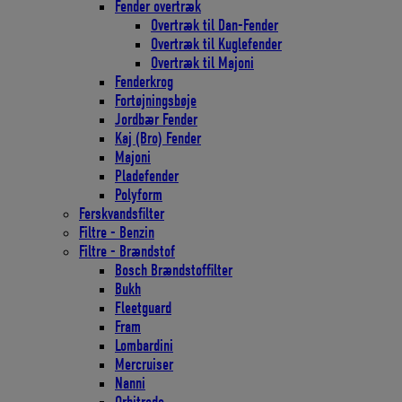
Fender overtræk
Overtræk til Dan-Fender
Overtræk til Kuglefender
Overtræk til Majoni
Fenderkrog
Fortøjningsbøje
Jordbær Fender
Kaj (Bro) Fender
Majoni
Pladefender
Polyform
Ferskvandsfilter
Filtre - Benzin
Filtre - Brændstof
Bosch Brændstoffilter
Bukh
Fleetguard
Fram
Lombardini
Mercruiser
Nanni