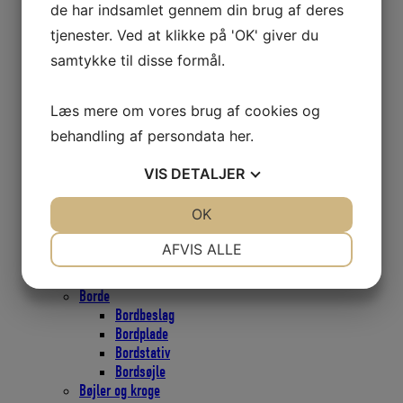
de har indsamlet gennem din brug af deres
RBB80
BBB20
tjenester. Ved at klikke på 'OK' giver du
BBB30
samtykke til disse formål.
BBB40
BBB60
S20
Læs mere om vores brug af cookies og
S30
behandling af persondata
her
.
S40
High Load
VIS
DETALJER
Selden Tilbehør
Blokke, Aluminium
JA
NEJ
OK
JA
NEJ
Blokke, Galvaniseret
Blokke, Rustfri
NØDVENDIGE
PRÆFERENCER
AFVIS ALLE
Blokke, Scepter
Blokke Viadana
JA
NEJ
JA
NEJ
Borde
MARKETING
STATISTIK
Bordbeslag
Bordplade
Bordstativ
Bordsøjle
Bøjler og kroge