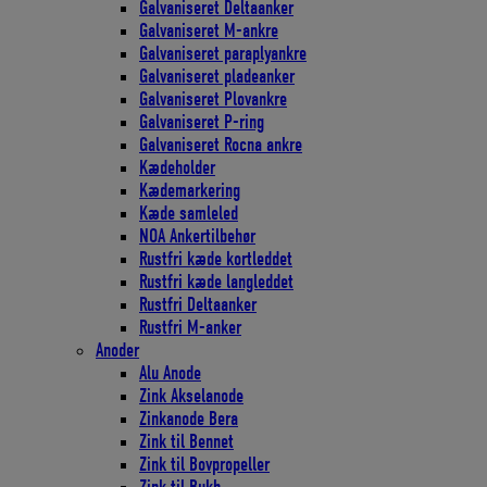
Galvaniseret Deltaanker
Galvaniseret M-ankre
Galvaniseret paraplyankre
Galvaniseret pladeanker
Galvaniseret Plovankre
Galvaniseret P-ring
Galvaniseret Rocna ankre
Kædeholder
Kædemarkering
Kæde samleled
NOA Ankertilbehør
Rustfri kæde kortleddet
Rustfri kæde langleddet
Rustfri Deltaanker
Rustfri M-anker
Anoder
Alu Anode
Zink Akselanode
Zinkanode Bera
Zink til Bennet
Zink til Bovpropeller