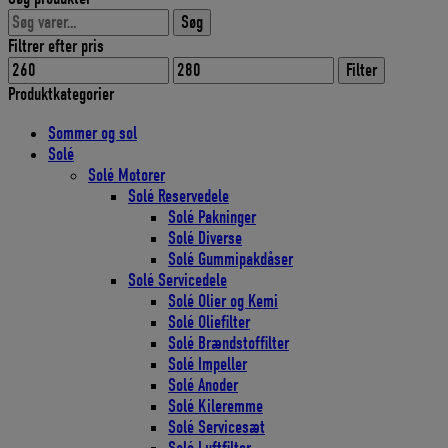
pris
pris
Søg
var:
er:
Søg
efter:
307,00 DKK.
276,30 DKK.
Filtrer efter pris
Mindste
Højeste
Filter
pris
pris
Produktkategorier
Sommer og sol
Solé
Solé Motorer
Solé Reservedele
Solé Pakninger
Solé Diverse
Solé Gummipakdåser
Solé Servicedele
Solé Olier og Kemi
Solé Oliefilter
Solé Brændstoffilter
Solé Impeller
Solé Anoder
Solé Kileremme
Solé Servicesæt