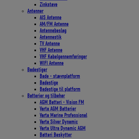
Zinkstave
Antenner
AIS Antenne
AM/FM Antenne
Antennebeslag
Antennestik
TV Antenne
VHF Antenne
VHF Kabelgennemføringer
WIFI Antenne
Badestiger
Bade - stævnplatform
Badestige
Badestige til platform
Batterier og tilbehør
AGM Batteri - Vision FM
Varta AGM Batterier
Varta Marine Professional
Varta Silver Dynamic
Varta Ultra Dynamic AGM
Batteri Beskytter