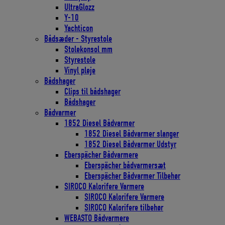
UltraGlozz
Y-10
Yachticon
Bådsæder - Styrestole
Stolekonsol mm
Styrestole
Vinyl pleje
Bådshager
Clips til bådshager
Bådshager
Bådvarmer
1852 Diesel Bådvarmer
1852 Diesel Bådvarmer slanger
1852 Diesel Bådvarmer Udstyr
Eberspächer Bådvarmere
Eberspächer bådvarmersæt
Eberspächer Bådvarmer Tilbehør
SIROCO Kalorifere Varmere
SIROCO Kalorifere Varmere
SIROCO Kalorifere tilbehør
WEBASTO Bådvarmere