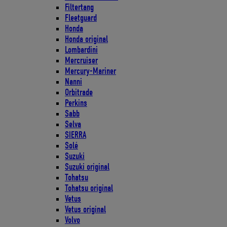
Filtertang
Fleetguard
Honda
Honda original
Lombardini
Mercruiser
Mercury-Mariner
Nanni
Orbitrade
Perkins
Sabb
Selva
SIERRA
Solé
Suzuki
Suzuki original
Tohatsu
Tohatsu original
Vetus
Vetus original
Volvo