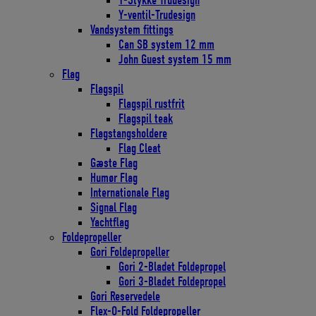
Y-Stykke Trudesign
Y-ventil-Trudesign
Vandsystem fittings
Can SB system 12 mm
John Guest system 15 mm
Flag
Flagspil
Flagspil rustfrit
Flagspil teak
Flagstangsholdere
Flag Cleat
Gæste Flag
Humør Flag
Internationale Flag
Signal Flag
Yachtflag
Foldepropeller
Gori Foldepropeller
Gori 2-Bladet Foldepropel
Gori 3-Bladet Foldepropel
Gori Reservedele
Flex-O-Fold Foldepropeller