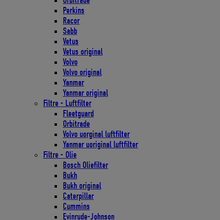
Orbitrade
Perkins
Racor
Sabb
Vetus
Vetus original
Volvo
Volvo original
Yanmar
Yanmar original
Filtre - Luftfilter
Fleetguard
Orbitrade
Volvo uorginal luftfilter
Yanmar uoriginal luftfilter
Filtre - Olie
Bosch Oliefilter
Bukh
Bukh original
Caterpillar
Cummins
Evinrude-Johnson