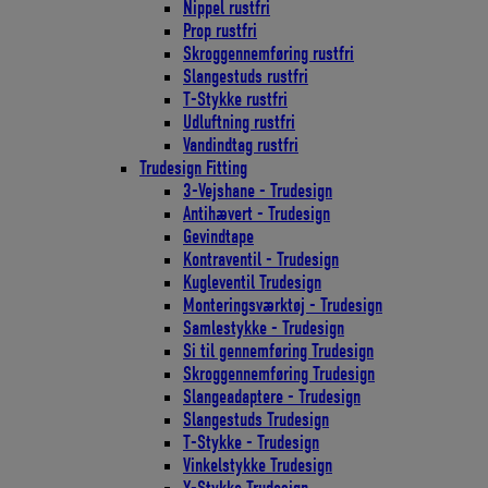
Nippel rustfri
Prop rustfri
Skroggennemføring rustfri
Slangestuds rustfri
T-Stykke rustfri
Udluftning rustfri
Vandindtag rustfri
Trudesign Fitting
3-Vejshane - Trudesign
Antihævert - Trudesign
Gevindtape
Kontraventil - Trudesign
Kugleventil Trudesign
Monteringsværktøj - Trudesign
Samlestykke - Trudesign
Si til gennemføring Trudesign
Skroggennemføring Trudesign
Slangeadaptere - Trudesign
Slangestuds Trudesign
T-Stykke - Trudesign
Vinkelstykke Trudesign