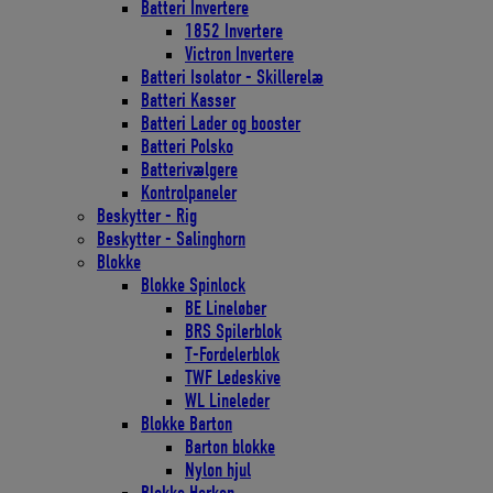
Batteri Invertere
1852 Invertere
Victron Invertere
Batteri Isolator - Skillerelæ
Batteri Kasser
Batteri Lader og booster
Batteri Polsko
Batterivælgere
Kontrolpaneler
Beskytter - Rig
Beskytter - Salinghorn
Blokke
Blokke Spinlock
BE Lineløber
BRS Spilerblok
T-Fordelerblok
TWF Ledeskive
WL Lineleder
Blokke Barton
Barton blokke
Nylon hjul