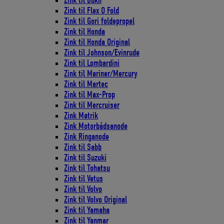
Zink til Bukh
Zink til Flex O Fold
Zink til Gori foldepropel
Zink til Honda
Zink til Honda Original
Zink til Johnson/Evinrude
Zink til Lombardini
Zink til Mariner/Mercury
Zink til Martec
Zink til Max-Prop
Zink til Mercruiser
Zink Møtrik
Zink Motorbådsanode
Zink Ringanode
Zink til Sabb
Zink til Suzuki
Zink til Tohatsu
Zink til Vetus
Zink til Volvo
Zink til Volvo Original
Zink til Yamaha
Zink til Yanmar