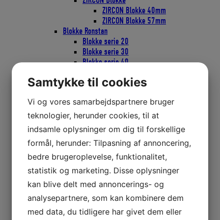
ZIRCON Blokke
ZIRCON Blokke 40mm
ZIRCON Blokke 57mm
Blokke Ronstan
Blokke serie 20
Blokke serie 30
Blokke serie 40
Blokke serie 50
Samtykke til cookies
Faldudtag til wire eller tov
Gennemførings Blokke
Vi og vores samarbejdspartnere bruger
Mini Blokke
Nylon hjul
teknologier, herunder cookies, til at
Blokke Seldén
indsamle oplysninger om dig til forskellige
PBB16 PBB20
formål, herunder: Tilpasning af annoncering,
PBB40
PBB50
bedre brugeroplevelse, funktionalitet,
PBB60
statistik og marketing. Disse oplysninger
PBB70
kan blive delt med annoncerings- og
PBB80
PBB100
analysepartnere, som kan kombinere dem
PBB60/80 Quick Lock
med data, du tidligere har givet dem eller
RBB60