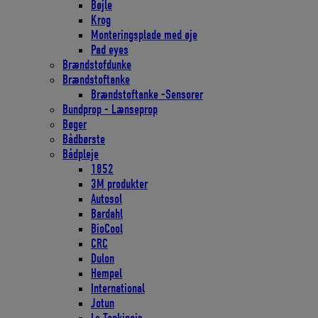
Bøjle
Krog
Monteringsplade med øje
Pad eyes
Brændstofdunke
Brændstoftanke
Brændstoftanke -Sensorer
Bundprop - Lænseprop
Bøger
Bådbørste
Bådpleje
1852
3M produkter
Autosol
Bardahl
BioCool
CRC
Dulon
Hempel
International
Jotun