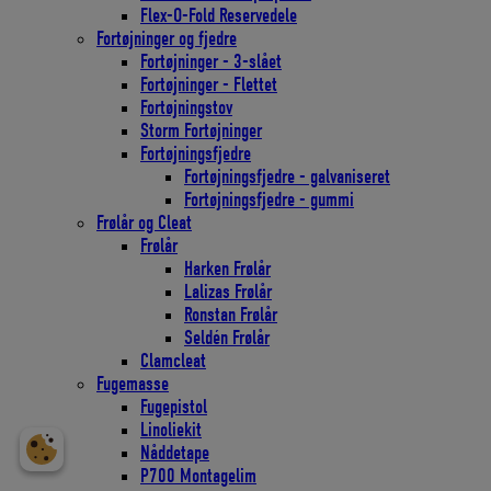
Flex-O-Fold Reservedele
Fortøjninger og fjedre
Fortøjninger - 3-slået
Fortøjninger - Flettet
Fortøjningstov
Storm Fortøjninger
Fortøjningsfjedre
Fortøjningsfjedre - galvaniseret
Fortøjningsfjedre - gummi
Frølår og Cleat
Frølår
Harken Frølår
Lalizas Frølår
Ronstan Frølår
Seldén Frølår
Clamcleat
Fugemasse
Fugepistol
Linoliekit
Nåddetape
P700 Montagelim