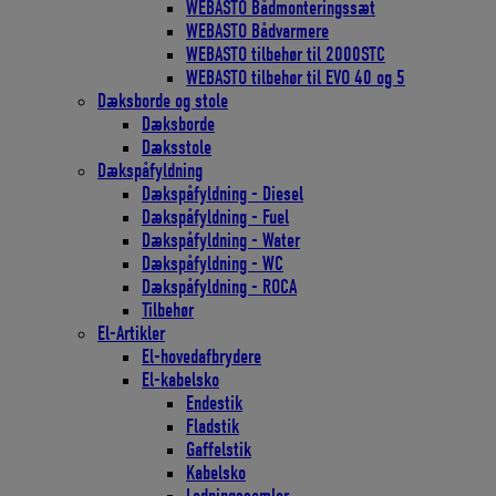
WEBASTO Bådmonteringssæt
WEBASTO Bådvarmere
WEBASTO tilbehør til 2000STC
WEBASTO tilbehør til EVO 40 og 5
Dæksborde og stole
Dæksborde
Dæksstole
Dækspåfyldning
Dækspåfyldning - Diesel
Dækspåfyldning - Fuel
Dækspåfyldning - Water
Dækspåfyldning - WC
Dækspåfyldning - ROCA
Tilbehør
El-Artikler
El-hovedafbrydere
El-kabelsko
Endestik
Fladstik
Gaffelstik
Kabelsko