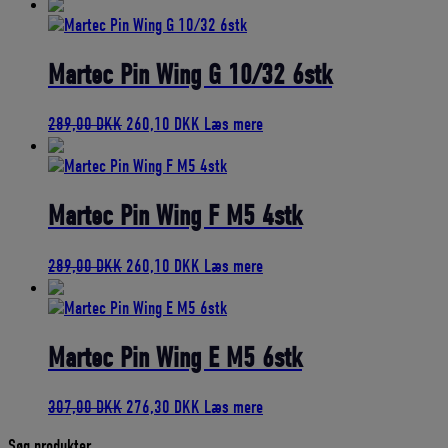
oprindelige
aktuelle
pris
pris
var:
er:
301,00 DKK.
270,90 DKK.
Martec Pin Wing G 10/32 6stk
Den
Den
289,00
DKK
260,10
DKK
Læs mere
oprindelige
aktuelle
pris
pris
var:
er:
289,00 DKK.
260,10 DKK.
Martec Pin Wing F M5 4stk
Den
Den
289,00
DKK
260,10
DKK
Læs mere
oprindelige
aktuelle
pris
pris
var:
er:
289,00 DKK.
260,10 DKK.
Martec Pin Wing E M5 6stk
Den
Den
307,00
DKK
276,30
DKK
Læs mere
oprindelige
aktuelle
Søg produkter