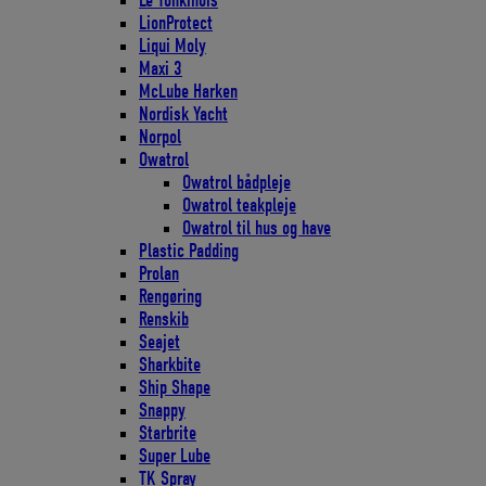
Le Tonkinois
LionProtect
Liqui Moly
Maxi 3
McLube Harken
Nordisk Yacht
Norpol
Owatrol
Owatrol bådpleje
Owatrol teakpleje
Owatrol til hus og have
Plastic Padding
Prolan
Rengøring
Renskib
Seajet
Sharkbite
Ship Shape
Snappy
Starbrite
Super Lube
TK Spray