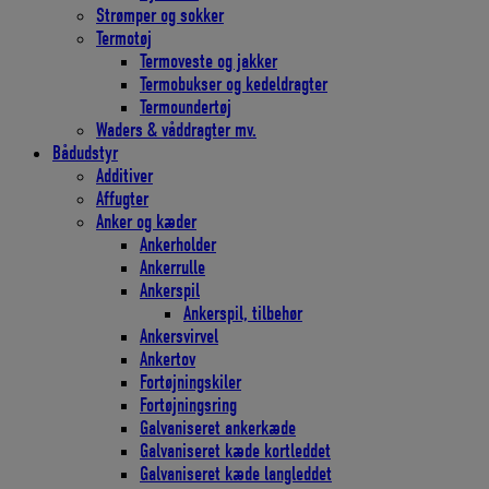
Strømper og sokker
Termotøj
Termoveste og jakker
Termobukser og kedeldragter
Termoundertøj
Waders & våddragter mv.
Bådudstyr
Additiver
Affugter
Anker og kæder
Ankerholder
Ankerrulle
Ankerspil
Ankerspil, tilbehør
Ankersvirvel
Ankertov
Fortøjningskiler
Fortøjningsring
Galvaniseret ankerkæde
Galvaniseret kæde kortleddet
Galvaniseret kæde langleddet