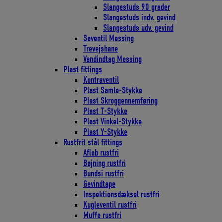
Slangestuds 90 grader
Slangestuds indv. gevind
Slangestuds udv. gevind
Søventil Messing
Trevejshane
Vandindtag Messing
Plast fittings
Kontraventil
Plast Samle-Stykke
Plast Skroggennemføring
Plast T-Stykke
Plast Vinkel-Stykke
Plast Y-Stykke
Rustfrit stål fittings
Afløb rustfri
Bøjning rustfri
Bundsi rustfri
Gevindtape
Inspektionsdæksel rustfri
Kugleventil rustfri
Muffe rustfri