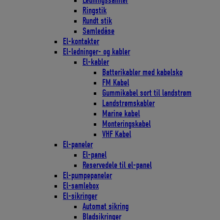
Ledningssamler
Ringstik
Rundt stik
Samledåse
El-kontakter
El-ledninger- og kabler
El-kabler
Batterikabler med kabelsko
FM Kabel
Gummikabel sort til landstrøm
Landstrømskabler
Marine kabel
Monteringskabel
VHF Kabel
El-paneler
El-panel
Reservedele til el-panel
El-pumpepaneler
El-samlebox
El-sikringer
Automat sikring
Bladsikringer