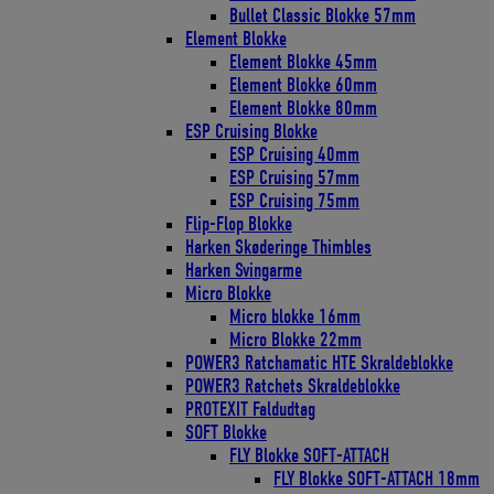
Bullet Classic Blokke 57mm
Element Blokke
Element Blokke 45mm
Element Blokke 60mm
Element Blokke 80mm
ESP Cruising Blokke
ESP Cruising 40mm
ESP Cruising 57mm
ESP Cruising 75mm
Flip-Flop Blokke
Harken Skøderinge Thimbles
Harken Svingarme
Micro Blokke
Micro blokke 16mm
Micro Blokke 22mm
POWER3 Ratchamatic HTE Skraldeblokke
POWER3 Ratchets Skraldeblokke
PROTEXIT Faldudtag
SOFT Blokke
FLY Blokke SOFT-ATTACH
FLY Blokke SOFT-ATTACH 18mm