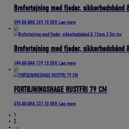
509,00 DKK.
458,10 DKK.
Brofortøjning med fjeder, sikkerhedsbånd
Den
Den
299,00
DKK
269,10
DKK
Læs mere
oprindelige
aktuelle
pris
pris
var:
er:
299,00 DKK.
269,10 DKK.
Brofortøjning med fjeder, sikkerhedsbånd
Den
Den
199,00
DKK
179,10
DKK
Læs mere
oprindelige
aktuelle
pris
pris
var:
er:
199,00 DKK.
179,10 DKK.
FORTØJNINGSHAGE RUSTFRI 79 CM
Den
Den
375,00
DKK
337,50
DKK
Læs mere
oprindelige
aktuelle
1
pris
pris
2
var:
er:
→
375,00 DKK.
337,50 DKK.