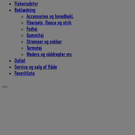
Fiskeriudstyr
Beklædning
Accessories og hovedbekl.
Fiberpels, fleece og strik
Fodtøj
Gummitøj
Strømper og sokker
Termotøj
Waders og våddragter mv.
Outlet
Service og salg af flåde
Favoritliste