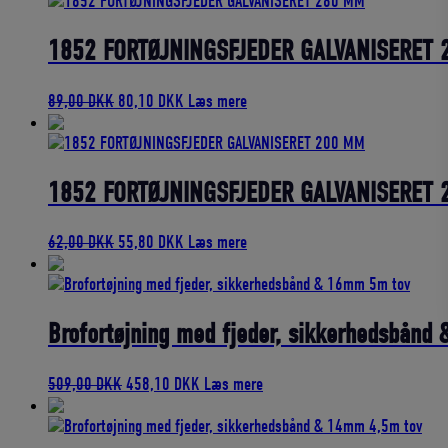
pris
pris
var:
er:
41,00 DKK.
36,90 DKK.
1852 FORTØJNINGSFJEDER GALVANISERET
Den
Den
89,00
DKK
80,10
DKK
Læs mere
oprindelige
aktuelle
pris
pris
var:
er:
89,00 DKK.
80,10 DKK.
1852 FORTØJNINGSFJEDER GALVANISERET
Den
Den
62,00
DKK
55,80
DKK
Læs mere
oprindelige
aktuelle
pris
pris
var:
er:
62,00 DKK.
55,80 DKK.
Brofortøjning med fjeder, sikkerhedsbån
Den
Den
509,00
DKK
458,10
DKK
Læs mere
oprindelige
aktuelle
pris
pris
var:
er: