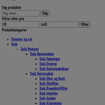
Søg produkter
Søg
Søg
efter:
Filtrer efter pris
Mindste
Højeste
Filter
pris
pris
Produktkategorier
Sommer og sol
Solé
Solé Motorer
Solé Reservedele
Solé Pakninger
Solé Diverse
Solé Gummipakdåser
Solé Servicedele
Solé Olier og Kemi
Solé Oliefilter
Solé Brændstoffilter
Solé Impeller
Solé Anoder
Solé Kileremme