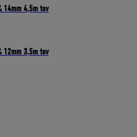
 & 14mm 4,5m tov
 & 12mm 3,5m tov