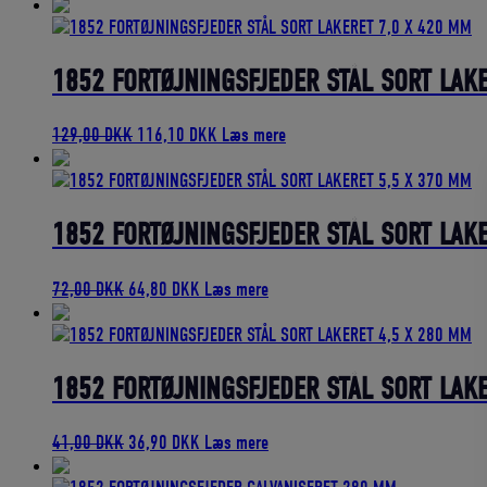
oprindelige
aktuelle
pris
pris
var:
er:
68,00 DKK.
61,20 DKK.
1852 FORTØJNINGSFJEDER STÅL SORT LAK
Den
Den
129,00
DKK
116,10
DKK
Læs mere
oprindelige
aktuelle
pris
pris
var:
er:
129,00 DKK.
116,10 DKK.
1852 FORTØJNINGSFJEDER STÅL SORT LAK
Den
Den
72,00
DKK
64,80
DKK
Læs mere
oprindelige
aktuelle
pris
pris
var:
er:
72,00 DKK.
64,80 DKK.
1852 FORTØJNINGSFJEDER STÅL SORT LAK
Den
Den
41,00
DKK
36,90
DKK
Læs mere
oprindelige
aktuelle