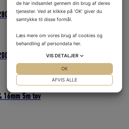
de har indsamlet gennem din brug af deres
tjenester. Ved at klikke på 'OK' giver du
 280 MM
samtykke til disse formål.
Læs mere om vores brug af cookies og
behandling af persondata
her
.
 200 MM
VIS
DETALJER
JA
NEJ
OK
JA
NEJ
NØDVENDIGE
PRÆFERENCER
AFVIS ALLE
JA
NEJ
JA
NEJ
d & 16mm 5m tov
MARKETING
STATISTIK