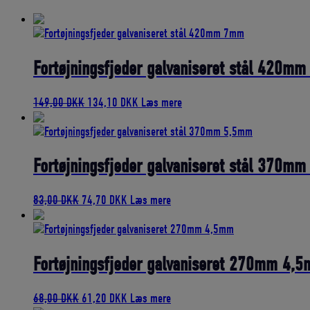
bedømmelse
Fortøjningsfjeder galvaniseret stål 420m
Den
Den
149,00
DKK
134,10
DKK
Læs mere
oprindelige
aktuelle
pris
pris
var:
er:
149,00 DKK.
134,10 DKK.
Fortøjningsfjeder galvaniseret stål 370m
Den
Den
83,00
DKK
74,70
DKK
Læs mere
oprindelige
aktuelle
pris
pris
var:
er:
83,00 DKK.
74,70 DKK.
Fortøjningsfjeder galvaniseret 270mm 4,
Den
Den
68,00
DKK
61,20
DKK
Læs mere