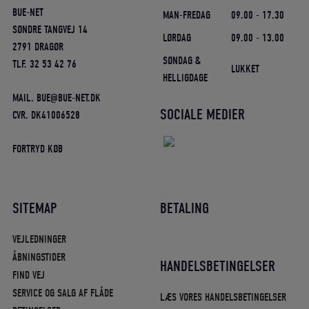
BUE-NET
MAN-FREDAG
09.00 - 17.30
SØNDRE TANGVEJ 14
LØRDAG
09.00 - 13.00
2791 DRAGØR
SØNDAG &
TLF. 32 53 42 76
LUKKET
HELLIGDAGE
MAIL. BUE@BUE-NET.DK
SOCIALE MEDIER
CVR. DK41006528
FORTRYD KØB
SITEMAP
BETALING
VEJLEDNINGER
ÅBNINGSTIDER
HANDELSBETINGELSER
FIND VEJ
SERVICE OG SALG AF FLÅDE
LÆS VORES HANDELSBETINGELSER