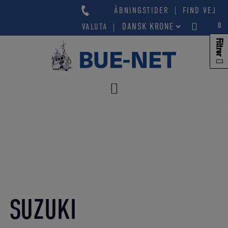
Hop
|
ÅBNINGSTIDER
FIND VEJ
til
0
VALUTA
indholdet
Filtrer
SUZUKI