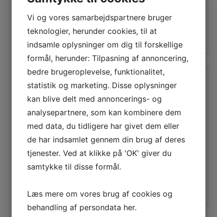
oprindelige
aktuelle
oprindelige
aktuelle
LÆS MERE
LÆS MERE
Vi og vores samarbejdspartnere bruger
pris
pris
pris
pris
teknologier, herunder cookies, til at
var:
er:
var:
er:
indsamle oplysninger om dig til forskellige
159,00 DKK.
143,10 DKK.
339,00 DKK.
305,10 DK
formål, herunder: Tilpasning af annoncering,
bedre brugeroplevelse, funktionalitet,
statistik og marketing. Disse oplysninger
kan blive delt med annoncerings- og
IMPELLER –
IMPELLER – OMC,
analysepartnere, som kan kombinere dem
SUZUKI
EVINRUDE, SUZUKI
med data, du tidligere har givet dem eller
de har indsamlet gennem din brug af deres
Den
Den
Den
Den
197,10
DKK
260,10
DKK
tjenester. Ved at klikke på 'OK' giver du
oprindelige
aktuelle
oprindelige
aktuelle
LÆS MERE
LÆS MERE
samtykke til disse formål.
pris
pris
pris
pris
var:
er:
var:
er:
Læs mere om vores brug af cookies og
219,00 DKK.
197,10 DKK.
289,00 DKK.
260,10 DK
behandling af persondata
her
.