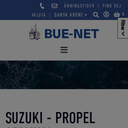
Hop
|
ÅBNINGSTIDER
FIND VEJ
til
0
VALUTA
indholdet
Filtrer
SUZUKI - PROPEL