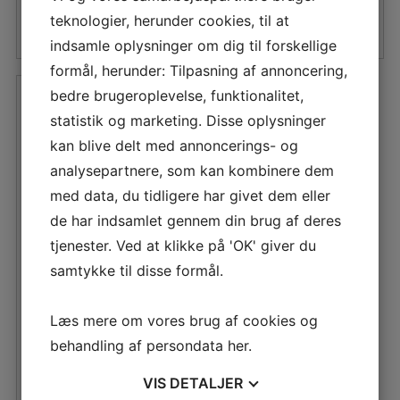
pris
pris
LÆS MERE
teknologier, herunder cookies, til at
var:
er:
indsamle oplysninger om dig til forskellige
595,00 DKK.
535,50 DKK.
formål, herunder: Tilpasning af annoncering,
bedre brugeroplevelse, funktionalitet,
statistik og marketing. Disse oplysninger
kan blive delt med annoncerings- og
analysepartnere, som kan kombinere dem
med data, du tidligere har givet dem eller
de har indsamlet gennem din brug af deres
tjenester. Ved at klikke på 'OK' giver du
SUZUKI ORIGINAL
samtykke til disse formål.
PROPEL 3X7-1/2×5-
1/4 (DF2,5) 58111-
97J00-019
Læs mere om vores brug af cookies og
Den
Den
509,63
DKK
behandling af persondata
her
.
oprindelige
aktuelle
VIS
DETALJER
pris
pris